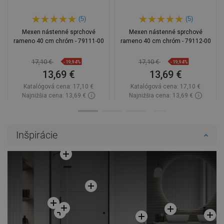
(5)
(5)
Mexen nástenné sprchové
Mexen nástenné sprchové
rameno 40 cm chróm - 79111-00
rameno 40 cm chróm - 79112-00
17,10 €
17,10 €
-19,94%
-19,94%
13,69 €
13,69 €
Katalógová cena:
17,10 €
Katalógová cena:
17,10 €
Najnižšia cena: 13,69 €
Najnižšia cena: 13,69 €
Dostupnosť:
Na sklade
Dostupnosť:
Na sklade
Do košíka
Do košíka
Inšpirácie
Porovnaj
favorite_border
Obľúbené
Porovnaj
favorite_border
Obľúbené