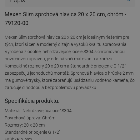
Mexen Slim sprchová hlavica 20 x 20 cm, chróm -
79120-00
Mexen Slim sprchová hlavica 20 x 20 cm je ideálnym riešením pre
tých, ktorí si cenia moderný dizajn a vysokú kvalitu spracovania.
Vyrobená z odolnej nehrdzavejúcej ocele S304 s chrómovanou
povrchovou úpravou, je odolná voči matovaniu a korózii.
Kompaktné rozmery 20 x 20 cm a štandardné pripojenie G 1/2"
zabezpečujú jednoduchú montáž. Sprchová hlavica o hrúbke 2 mm
má gumové trysky, ktoré zabraňujú usádzaniu vodného kameňa, čo
zaručuje dlhodobú a bezproblémovú prevádzku.
Špecifikácia produktu:
Materiál: Nehrdzavejúca oceľ S304
Povrchová úprava: Chróm
Rozmery: 20 x 20 cm
Štandardné pripojenie G 1/2"
Hrúbka: 2 mm