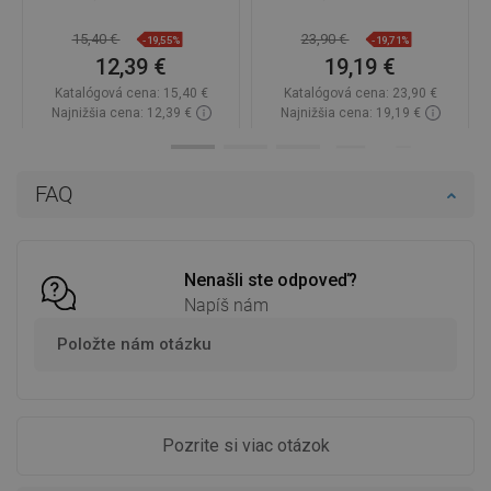
15,40 €
23,90 €
-19,55%
-19,71%
12,39 €
19,19 €
Katalógová cena:
15,40 €
Katalógová cena:
23,90 €
Najnižšia cena: 12,39 €
Najnižšia cena: 19,19 €
Dostupnosť:
Na sklade
Dostupnosť:
Na sklade
Do košíka
Do košíka
FAQ
Porovnaj
favorite_border
Obľúbené
Porovnaj
favorite_border
Obľúbené
Nenašli ste odpoveď?
Napíš nám
Položte nám otázku
Pozrite si viac otázok