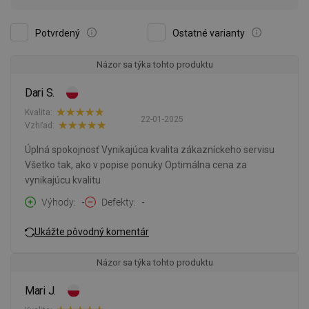
Potvrdený
Ostatné varianty
Názor sa týka tohto produktu
Dari S.
Kvalita:
22-01-2025
Vzhľad:
Úplná spokojnosť Vynikajúca kvalita zákazníckeho servisu
Všetko tak, ako v popise ponuky Optimálna cena za
vynikajúcu kvalitu
Výhody
-
Defekty
-
Ukážte pôvodný komentár
Názor sa týka tohto produktu
Mari J.