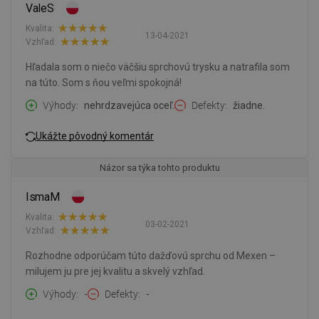
ValeS
Kvalita:
13-04-2021
Vzhľad:
Hľadala som o niečo väčšiu sprchovú trysku a natrafila som
na túto. Som s ňou veľmi spokojná!
Výhody
nehrdzavejúca oceľ.
Defekty
žiadne.
Ukážte pôvodný komentár
Názor sa týka tohto produktu
IsmaM
Kvalita:
03-02-2021
Vzhľad:
Rozhodne odporúčam túto dažďovú sprchu od Mexen –
milujem ju pre jej kvalitu a skvelý vzhľad.
Výhody
-
Defekty
-