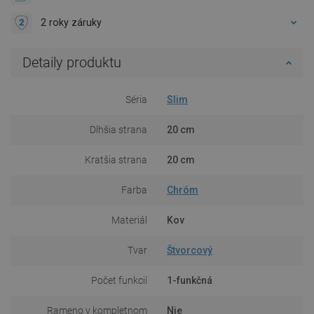
2 roky záruky
Detaily produktu
Séria
Slim
Dlhšia strana
20 cm
Kratšia strana
20 cm
Farba
Chróm
Materiál
Kov
Tvar
Štvorcový
Počet funkcií
1-funkčná
Rameno v kompletnom
Nie