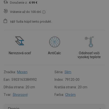
Doručenie z:
4.99 €
Vrátenie až do 100 dní
ľudia
kúpil tento produkt.
1
0
7
Nerezová oceľ
AntiCalc
Odolnosť voči
vysokej teplote
Značka:
Mexen
Séria:
Slim
Ean:
5903163384992
Index:
79120-00
Dlhšia strana:
20 cm
Kratšia strana:
20 cm
Tvar:
Štvorcový
Farba:
Chróm
Popis