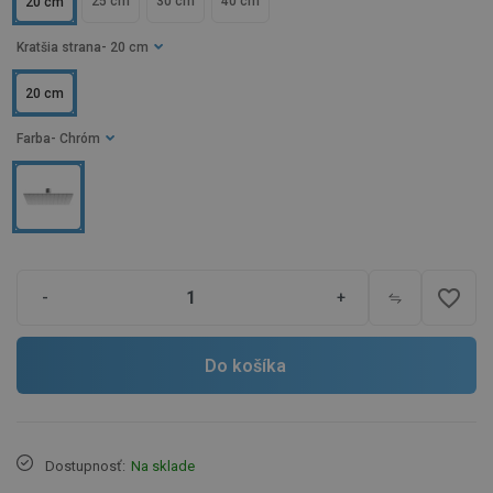
25 cm
30 cm
40 cm
20 cm
Kratšia strana
- 20 cm
20 cm
Farba
- Chróm
favorite_border
-
+
Do košíka
Dostupnosť:
Na sklade