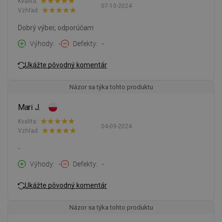
Kvalita:
07-10-2024
Vzhľad:
Dobrý výber, odporúčam
Výhody
-
Defekty
-
Ukážte pôvodný komentár
Názor sa týka tohto produktu
Mari J.
Kvalita:
04-09-2024
Vzhľad:
-
Výhody
-
Defekty
-
Ukážte pôvodný komentár
Názor sa týka tohto produktu