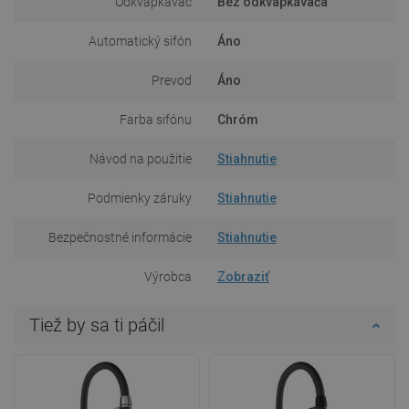
Odkvapkávač
Bez odkvapkávača
Automatický sifón
Áno
Prevod
Áno
Farba sifónu
Chróm
Návod na použitie
Stiahnutie
Podmienky záruky
Stiahnutie
Bezpečnostné informácie
Stiahnutie
Výrobca
Zobraziť
Tiež by sa ti páčil