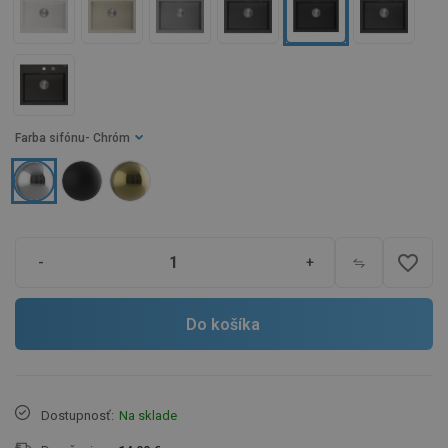
Farba sifónu
- Chróm
favorite_border
-
+
Do košíka
Dostupnosť:
Na sklade