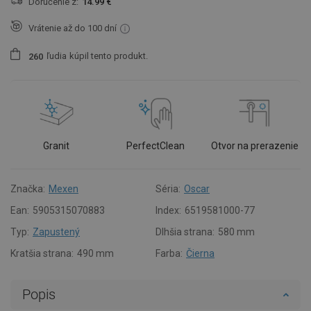
Doručenie z:
14.99 €
Vrátenie až do 100 dní
ľudia
kúpil tento produkt.
2
6
0
Granit
PerfectClean
Otvor na prerazenie
Značka:
Mexen
Séria:
Oscar
Ean:
5905315070883
Index:
6519581000-77
Typ:
Zapustený
Dlhšia strana:
580 mm
Kratšia strana:
490 mm
Farba:
Čierna
Popis