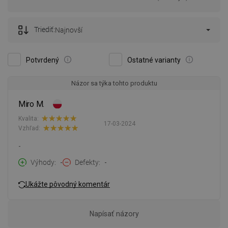
Triediť:
Najnovší
Potvrdený
Ostatné varianty
Názor sa týka tohto produktu
Miro M.
Kvalita:
17-03-2024
Vzhľad:
-
Výhody
-
Defekty
-
Ukážte pôvodný komentár
Napísať názory