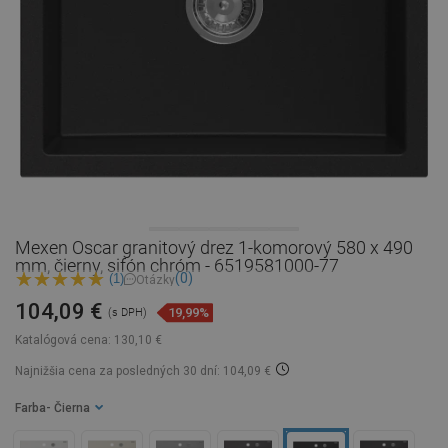
Mexen Oscar granitový drez 1-komorový 580 x 490
mm, čierny, sifón chróm - 6519581000-77
(0)
(1)
Otázky
104,09 €
19,99%
(s DPH)
Katalógová cena:
130,10 €
Najnižšia cena za posledných 30 dní: 104,09 €
Farba
- Čierna