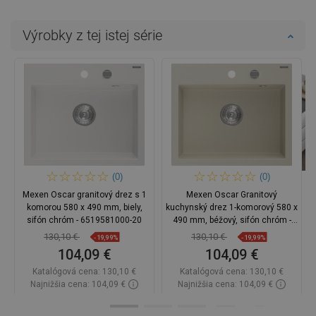
Výrobky z tej istej série
(0)
(0)
Mexen Oscar granitový drez s 1
Mexen Oscar Granitový
komorou 580 x 490 mm, biely,
kuchynský drez 1-komorový 580 x
sifón chróm - 6519581000-20
490 mm, béžový, sifón chróm -
6519581000-69
130,10 €
130,10 €
-19,99%
-19,99%
104,09 €
104,09 €
Katalógová cena:
130,10 €
Katalógová cena:
130,10 €
Najnižšia cena: 104,09 €
Najnižšia cena: 104,09 €
Dostupnosť:
Na sklade
Dostupnosť:
Na sklade