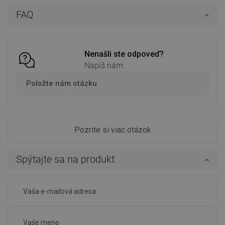
Do košíka
Do košíka
FAQ
Porovnaj
favorite_border
Obľúbené
Porovnaj
favorite_border
Obľúbené
Nenašli ste odpoveď?
Napíš nám
Položte nám otázku
Pozrite si viac otázok
Spýtajte sa na produkt