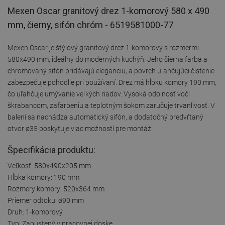
Mexen Oscar granitový drez 1-komorový 580 x 490
mm, čierny, sifón chróm - 6519581000-77
Mexen Oscar je štýlový granitový drez 1-komorový s rozmermi
580x490 mm, ideálny do moderných kuchýň. Jeho čierna farba a
chromovaný sifón pridávajú eleganciu, a povrch uľahčujúci čistenie
zabezpečuje pohodlie pri používaní. Drez má hĺbku komory 190 mm,
čo uľahčuje umývanie veľkých riadov. Vysoká odolnosť voči
škrabancom, zafarbeniu a teplotným šokom zaručuje trvanlivosť. V
balení sa nachádza automatický sifón, a dodatočný predvŕtaný
otvor ø35 poskytuje viac možností pre montáž.
Špecifikácia produktu:
Veľkosť: 580x490x205 mm
Hĺbka komory: 190 mm
Rozmery komory: 520x364 mm
Priemer odtoku: ø90 mm
Druh: 1-komorový
Typ: Zapustený v pracovnej doske