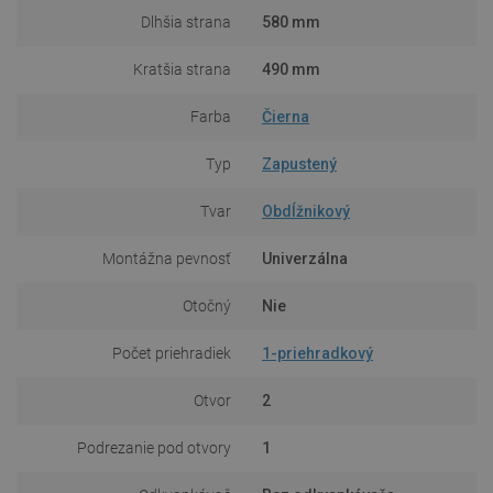
Dlhšia strana
580 mm
Kratšia strana
490 mm
Farba
Čierna
Typ
Zapustený
Tvar
Obdĺžnikový
Montážna pevnosť
Univerzálna
Otočný
Nie
Počet priehradiek
1-priehradkový
Otvor
2
Podrezanie pod otvory
1