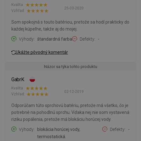
Kvalita:
25-03-2020
Vzhľad:
Som spokojná s touto batériou, pretože sa hodí prakticky do
každej kúpeľne, takže aj do mojej.
Výhody
štandardná farba
Defekty
-
Ukážte pôvodný komentár
Názor sa týka tohto produktu
GabrK
Kvalita:
02-12-2019
Vzhľad:
Odporúčam túto sprchovú batériu, pretože má všetko, čo je
potrebné na pohodlnú sprchu. Vďaka nej nie som vystavená
riziku popálenia, pretože má blokáciu horúcej vody.
Výhody
blokácia horúcej vody,
Defekty
-
termostatická.