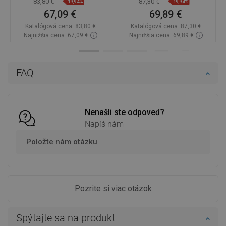
83,80 €
87,30 €
-19,94%
-19,94%
67,09 €
69,89 €
Katalógová cena:
83,80 €
Katalógová cena:
87,30 €
Najnižšia cena: 67,09 €
Najnižšia cena: 69,89 €
Dostupnosť:
Na sklade
Dostupnosť:
Na sklade
Do košíka
Do košíka
FAQ
Porovnaj
favorite_border
Obľúbené
Porovnaj
favorite_border
Obľúbené
Nenašli ste odpoveď?
Napíš nám
Položte nám otázku
Pozrite si viac otázok
Spýtajte sa na produkt