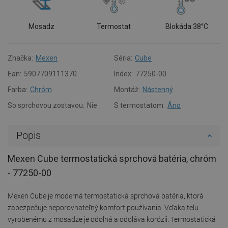
Mosadz
Termostat
Blokáda 38°C
Značka:
Mexen
Séria:
Cube
Ean:
5907709111370
Index:
77250-00
Farba:
Chróm
Montáž:
Nástenný
So sprchovou zostavou:
Nie
S termostatom:
Áno
Popis
Mexen Cube termostatická sprchová batéria, chróm
- 77250-00
Mexen Cube je moderná termostatická sprchová batéria, ktorá
zabezpečuje neporovnateľný komfort používania. Vďaka telu
vyrobenému z mosadze je odolná a odoláva korózii. Termostatická