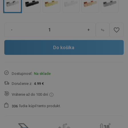
favorite_border
-
+
Do košíka
Dostupnosť:
Na sklade
Doručenie z:
4.99 €
Vrátenie až do 100 dní
ľudia
kúpil tento produkt.
3
3
6