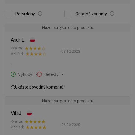
Potvrdený
Ostatné varianty
Názor sa týka tohto produktu
Andr L.
Kvalita:
03-12-2023
Vzhľad:
-
Výhody
-
Defekty
-
Ukážte pôvodný komentár
Názor sa týka tohto produktu
VitaJ
Kvalita:
28-06-2020
Vzhľad: