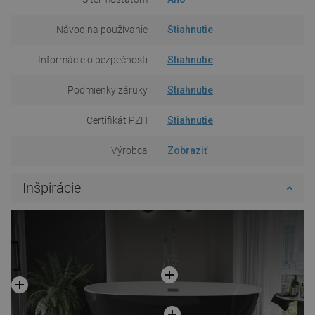
Návod na používanie
Stiahnutie
Informácie o bezpečnosti
Stiahnutie
Podmienky záruky
Stiahnutie
Certifikát PZH
Stiahnutie
Výrobca
Zobraziť
Inšpirácie