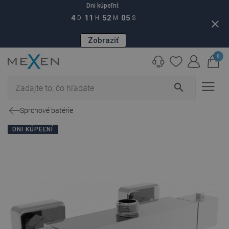
Dni kúpeľní:
4
11
52
04
D
H
M
S
close
Zobraziť
0
search
Sprchové batérie
DNI KÚPEĽNÍ