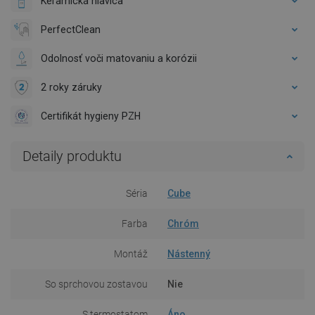
Keramická hlavica
PerfectClean
Odolnosť voči matovaniu a korózii
2 roky záruky
Certifikát hygieny PZH
Detaily produktu
Séria
Cube
Farba
Chróm
Montáž
Nástenný
So sprchovou zostavou
Nie
S termostatom
Áno