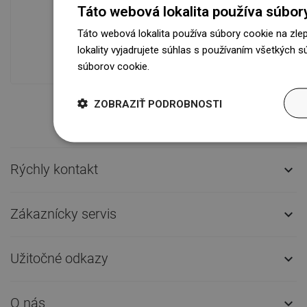
Dostupnosť tovaru
Táto webová lokalita používa súbor
Naše výrobky na vás čakajú v
Táto webová lokalita používa súbory cookie na zle
modernom sklade.Vždy pripravený na
lokality vyjadrujete súhlas s používaním všetkých 
prepravu!
súborov cookie.
Dowiedz się więcej
ZOBRAZIŤ PODROBNOSTI
Rýchly kontakt

Zákaznícky servis

Užitočné odkazy

O nás
