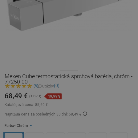
Mexen Cube termostatická sprchová batéria, chróm -
77250-00
(0)
(5)
Otázky
68,49 €
19,99%
(s DPH)
Katalógová cena:
85,60 €
Najnižšia cena za posledných 30 dní: 68,49 €
Farba
- Chróm