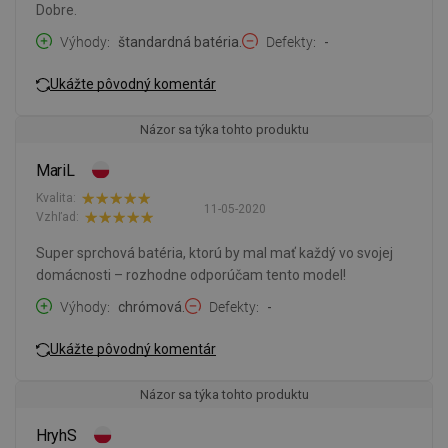
Dobre.
Výhody
štandardná batéria.
Defekty
-
Ukážte pôvodný komentár
Názor sa týka tohto produktu
MariL
Kvalita:
11-05-2020
Vzhľad:
Super sprchová batéria, ktorú by mal mať každý vo svojej
domácnosti – rozhodne odporúčam tento model!
Výhody
chrómová.
Defekty
-
Ukážte pôvodný komentár
Názor sa týka tohto produktu
HryhS