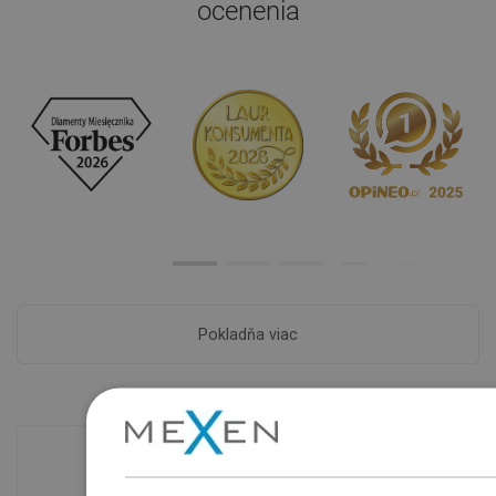
ocenenia
Pokladňa viac