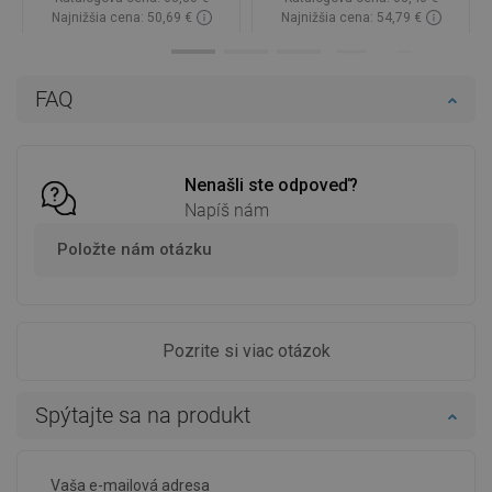
Najnižšia cena: 50,69 €
Najnižšia cena: 54,79 €
Dostupnosť:
Na sklade
Dostupnosť:
Na sklade
Do košíka
Do košíka
FAQ
Porovnaj
favorite_border
Obľúbené
Porovnaj
favorite_border
Obľúbené
Nenašli ste odpoveď?
Napíš nám
Položte nám otázku
Pozrite si viac otázok
Spýtajte sa na produkt