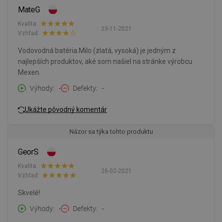
MateG
Kvalita:
23-11-2021
Vzhľad:
Vodovodná batéria Milo (zlatá, vysoká) je jedným z
najlepších produktov, aké som našiel na stránke výrobcu
Mexen.
Výhody
-
Defekty
-
Ukážte pôvodný komentár
Názor sa týka tohto produktu
GeorS
Kvalita:
26-02-2021
Vzhľad:
Skvelé!
Výhody
-
Defekty
-