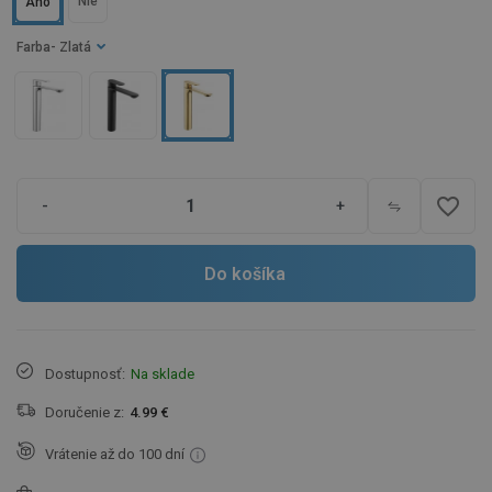
Nie
Áno
Farba
- Zlatá
favorite_border
-
+
Do košíka
Dostupnosť:
Na sklade
Doručenie z:
4.99 €
Vrátenie až do 100 dní