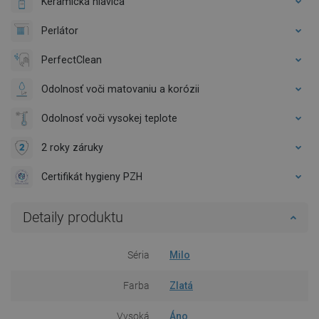
Keramická hlavica
Perlátor
PerfectClean
Odolnosť voči matovaniu a korózii
Odolnosť voči vysokej teplote
2 roky záruky
Certifikát hygieny PZH
Detaily produktu
Séria
Milo
Farba
Zlatá
Vysoká
Áno