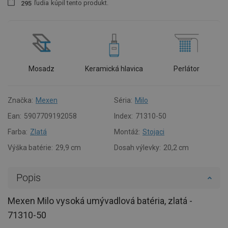
ľudia
kúpil tento produkt.
2
9
5
Mosadz
Keramická hlavica
Perlátor
Značka:
Mexen
Séria:
Milo
Ean:
5907709192058
Index:
71310-50
Farba:
Zlatá
Montáž:
Stojaci
Výška batérie:
29,9 cm
Dosah výlevky:
20,2 cm
Popis
Mexen Milo vysoká umývadlová batéria, zlatá -
71310-50