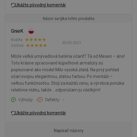
Ukážte pôvodný komentár
Názor sa týka tohto produktu
GnieK
Kvalita:
05-02-2021
Vzhľad:
Môže veľká umývadlová batéria očariť? Tá od Mexen – áno!
Toto krásne spracované kúpeľňové armatúry sú
popisované ako model Milo vysoká zlatá. Na prvý pohľad
očarí svojou elegantnou, zlatou farbou. Po montáži –
veľkou funkčnosťou. Stojí za každú cenu, a výrobca ponúka
relatívne nízku, takže …odporúčam ju všetkým!
Výhody
-
Defekty
-
Ukážte pôvodný komentár
Napísať názory