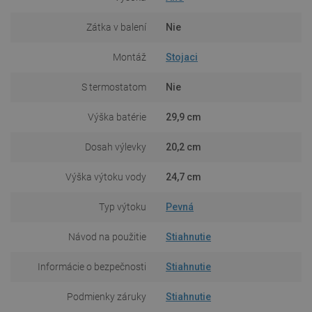
Zátka v balení
Nie
Montáž
Stojaci
S termostatom
Nie
Výška batérie
29,9 cm
Dosah výlevky
20,2 cm
Výška výtoku vody
24,7 cm
Typ výtoku
Pevná
Návod na použitie
Stiahnutie
Informácie o bezpečnosti
Stiahnutie
Podmienky záruky
Stiahnutie