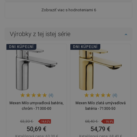
Zobraziť viac s hodnoteniami 6
Výrobky z tej istej série
DNI KÚPEĽNÍ
DNI KÚPEĽNÍ
(4)
(4)
Mexen Milo umyvadlová batéria,
Mexen Milo zlatá umývadlová
chróm - 71300-00
batéria - 71300-50
63,30 €
68,40 €
-19,92%
-19,9%
50,69 €
54,79 €
Katalógová cena:
63,30 €
Katalógová cena:
68,40 €