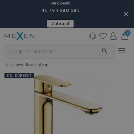
Dni kúpeľní:
4
19
28
37
D
H
M
S
close
Zobraziť
0
search
Umývadlové batérie
DNI KÚPEĽNÍ