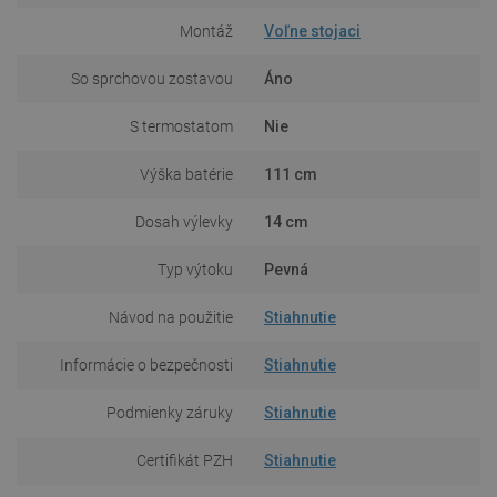
Montáž
Voľne stojaci
So sprchovou zostavou
Áno
S termostatom
Nie
Výška batérie
111 cm
Dosah výlevky
14 cm
Typ výtoku
Pevná
Návod na použitie
Stiahnutie
Informácie o bezpečnosti
Stiahnutie
Podmienky záruky
Stiahnutie
Certifikát PZH
Stiahnutie