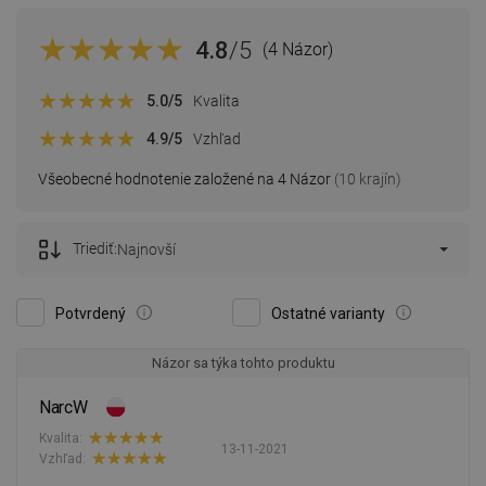
4.8
/5
(4 Názor)
5.0
/5
Kvalita
4.9
/5
Vzhľad
Všeobecné hodnotenie založené na 4 Názor
(10 krajín)
Triediť:
Najnovší
Potvrdený
Ostatné varianty
Názor sa týka tohto produktu
NarcW
Kvalita:
13-11-2021
Vzhľad: