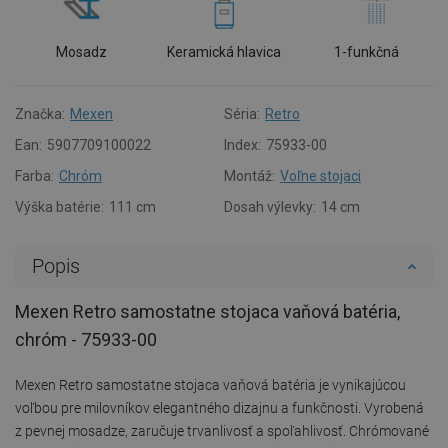
Mosadz
Keramická hlavica
1-funkčná
Značka:
Mexen
Séria:
Retro
Ean:
5907709100022
Index:
75933-00
Farba:
Chróm
Montáž:
Voľne stojaci
Výška batérie:
111 cm
Dosah výlevky:
14 cm
Popis
Mexen Retro samostatne stojaca vaňová batéria,
chróm - 75933-00
Mexen Retro samostatne stojaca vaňová batéria je vynikajúcou
voľbou pre milovníkov elegantného dizajnu a funkčnosti. Vyrobená
z pevnej mosadze, zaručuje trvanlivosť a spoľahlivosť. Chrómované