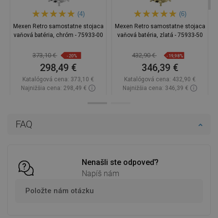
(4)
(6)
Mexen Retro samostatne stojaca
Mexen Retro samostatne stojaca
vaňová batéria, chróm - 75933-00
vaňová batéria, zlatá - 75933-50
373,10 €
432,90 €
-20%
-19,98%
298,49 €
346,39 €
Katalógová cena:
373,10 €
Katalógová cena:
432,90 €
Najnižšia cena: 298,49 €
Najnižšia cena: 346,39 €
Dostupnosť:
Na sklade
Dostupnosť:
Na sklade
Do košíka
Do košíka
FAQ
Porovnaj
favorite_border
Obľúbené
Porovnaj
favorite_border
Obľúbené
Nenašli ste odpoveď?
Napíš nám
Položte nám otázku