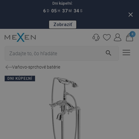
Dni kúpeľní:
6
05
37
33
D
H
M
S
close
Zobraziť
0
search
Vaňovo-sprchové batérie
DNI KÚPEĽNÍ