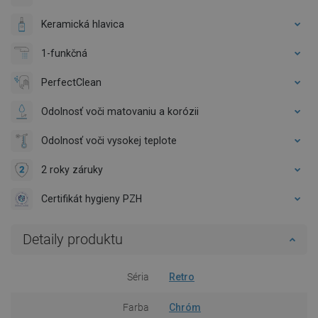
Keramická hlavica
1-funkčná
PerfectClean
Odolnosť voči matovaniu a korózii
Odolnosť voči vysokej teplote
2 roky záruky
Certifikát hygieny PZH
Detaily produktu
Séria
Retro
Farba
Chróm