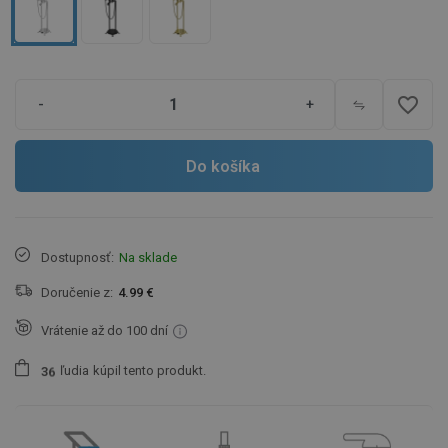
favorite_border
-
+
Do košíka
Dostupnosť:
Na sklade
Doručenie z:
4.99 €
Vrátenie až do 100 dní
ľudia
kúpil tento produkt.
3
6