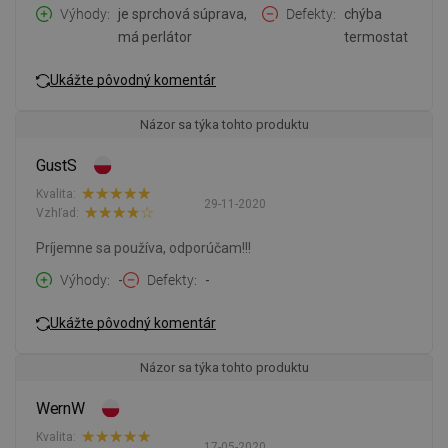
Výhody
je sprchová súprava,
Defekty
chýba
má perlátor
termostat
Ukážte pôvodný komentár
Názor sa týka tohto produktu
GustS
Kvalita:
29-11-2020
Vzhľad:
Príjemne sa používa, odporúčam!!!
Výhody
-
Defekty
-
Ukážte pôvodný komentár
Názor sa týka tohto produktu
WernW
Kvalita:
17-05-2020