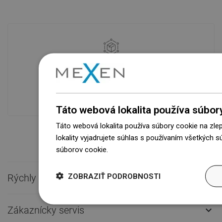
Dostupnosť tovaru
Naše výrobky na vás čakajú v
modernom sklade.Vždy pripravený na
prepravu!
Táto webová lokalita používa súbor
Táto webová lokalita používa súbory cookie na zle
lokality vyjadrujete súhlas s používaním všetkých 
súborov cookie.
Dowiedz się więcej
ZOBRAZIŤ PODROBNOSTI
Rýchly kontakt

Zákaznícky servis
