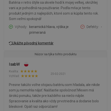
Batéria v retro štýle sa skvele hodí k mojej veľkej, okrúhlej
vani a je pohodlná na používanie. Podľa mňa je tento
produkt jedným z najlepších, ktoré som si kúpila tento rok.
Som veľmi spokojná!
Výhody
keramická hlava, výška je
Defekty
-
primeraná
Ukážte pôvodný komentár
Názor sa týka tohto produktu
IsabW
Kvalita:
25-02-2021
Vzhľad:
Presne takúto voľne stojacu batériu som hľadala, ale nikde
som ju nemohla nájsť. Našťastie spoločnosť Mexen má
širokú ponuku, takže pre každého sa niečo nájde.
Spracovanie a kvalita ako vždy prvotriedna a dodanie bolo
bleskové. Opäť raz odporúčam!