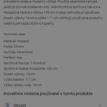
prevedenie dodáva moderný vzhľad. Použitá keramická kartuša
zaisťuje plynulé ovládanie vody. Jednofunkčná sprchová hlavica a
mosadzná hadica s dĺžkou 150 cm zvyšujú pohodlie pri používaní.
Dosah výlevky 14 cm a výška 111 cm uľahčujú používanie produktu.
Ideálna pre každú štýlovú kúpeľňu.
Technické údaje:
Materiál: Mosadz
Farba: Chróm
Kartúša: Keramická
Perlátor: Nie
Sprchová hlavica: 1-funkčná
Sprchová hadica mosadzná: 150 cm
Dosah výlevky: 14 cm
Výška batérie: 111 cm
Výška výtoku vody: 76 cm
Inovatívne riešenia používané v tomto produkte
Mosadz