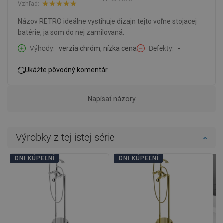
Vzhľad:
Názov RETRO ideálne vystihuje dizajn tejto voľne stojacej
batérie, ja som do nej zamilovaná.
Výhody
verzia chróm, nízka cena
Defekty
-
Ukážte pôvodný komentár
Napísať názory
Výrobky z tej istej série
DNI KÚPEĽNÍ
DNI KÚPEĽNÍ