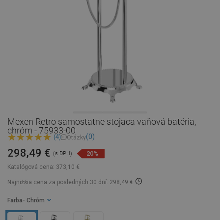
Mexen Retro samostatne stojaca vaňová batéria,
chróm - 75933-00
(0)
(4)
Otázky
298,49 €
20%
(s DPH)
Katalógová cena:
373,10 €
Najnižšia cena za posledných 30 dní: 298,49 €
Farba
- Chróm