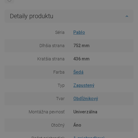
Detaily produktu
Séria
Pablo
Dlhšia strana
752 mm
Kratšia strana
436 mm
Farba
Šedá
Typ
Zapustený
Tvar
Obdĺžnikový
Montážna pevnosť
Univerzálna
Otočný
Áno