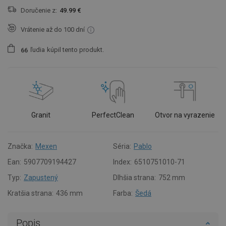
Doručenie z:
49.99 €
Vrátenie až do 100 dní
ľudia
kúpil tento produkt.
6
6
Granit
PerfectClean
Otvor na vyrazenie
Značka:
Mexen
Séria:
Pablo
Ean:
5907709194427
Index:
6510751010-71
Typ:
Zapustený
Dlhšia strana:
752 mm
Kratšia strana:
436 mm
Farba:
Šedá
Popis