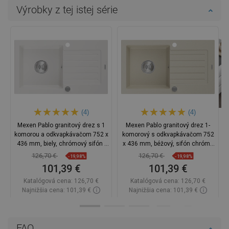
Výrobky z tej istej série
(4)
(4)
Mexen Pablo granitový drez s 1
Mexen Pablo granitový drez 1-
komorou a odkvapkávačom 752 x
komorový s odkvapkávačom 752
436 mm, biely, chrómový sifón -
x 436 mm, béžový, sifón chróm -
6510751010-20
6510751010-69
126,70 €
126,70 €
-19,98%
-19,98%
101,39 €
101,39 €
Katalógová cena:
126,70 €
Katalógová cena:
126,70 €
Najnižšia cena: 101,39 €
Najnižšia cena: 101,39 €
Dostupnosť:
Na sklade
Dostupnosť:
Na sklade
Do košíka
Do košíka
FAQ