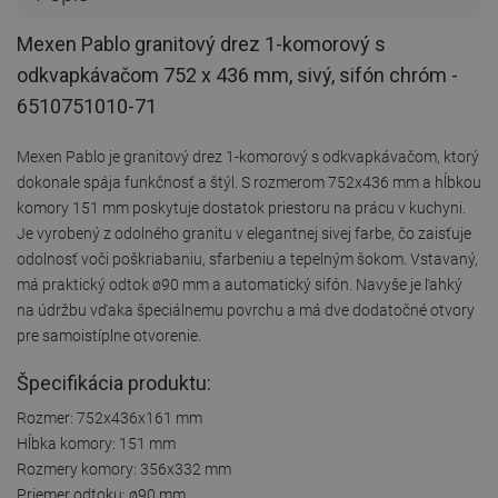
Mexen Pablo granitový drez 1-komorový s
odkvapkávačom 752 x 436 mm, sivý, sifón chróm -
6510751010-71
Mexen Pablo je granitový drez 1-komorový s odkvapkávačom, ktorý
dokonale spája funkčnosť a štýl. S rozmerom 752x436 mm a hĺbkou
komory 151 mm poskytuje dostatok priestoru na prácu v kuchyni.
Je vyrobený z odolného granitu v elegantnej sivej farbe, čo zaisťuje
odolnosť voči poškriabaniu, sfarbeniu a tepelným šokom. Vstavaný,
má praktický odtok ø90 mm a automatický sifón. Navyše je ľahký
na údržbu vďaka špeciálnemu povrchu a má dve dodatočné otvory
pre samoistíplne otvorenie.
Špecifikácia produktu:
Rozmer: 752x436x161 mm
Hĺbka komory: 151 mm
Rozmery komory: 356x332 mm
Priemer odtoku: ø90 mm