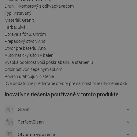
Druh: 1-komorový s odkvapkávačom
Typ: Vstavaný
Materiál: Granit
Farba: Sivá
Úprava sifónu: Chróm
Prepadový otvor: Áno
Otvor pre batériu: Áno
Automatický sifón v balení
Vysoká odolnosť voči poškriabaniu a sfarbeniu
Odolnosť voči tepelným šokom
Povrch uľahčujúci čistenie
Dva dodatočné predvŕtané otvory pre samoistíplne otvorenie ø35
Inovatívne riešenia používané v tomto produkte
Granit
PerfectClean
Otvor na vyrazenie