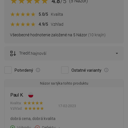
4.8
/5
(5 Názor)
5.0
/5
Kvalita
4.9
/5
Vzhľad
Všeobecné hodnotenie založené na 5 Názor
(10 krajín)
Triediť:
Najnovší
Potvrdený
Ostatné varianty
Názor sa týka tohto produktu
Paul K.
Kvalita:
17-02-2023
Vzhľad:
dobrá cena, dobrá kvalita
Výhody
-
Defekty
-