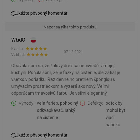
Ukážte pôvodný komentár
Názor sa týka tohto produktu
WładO
Kvalita:
07-12-2021
Vzhľad:
Obávala som sa, že žulový drez sa neosvedčí v mojej
kuchyni. Počula som, že je ťažký na čistenie, ale zatiaľ je
všetko v poriadku. Raz denne ho pretriem špongiou s
umývacím prostriedkom a vyzerá ako nový. Veľmi
odporúčam tmavosivú farbu. Je veľmi elegantný.
Výhody
veľa farieb, pohodlný
Defekty
odtok by
odkvapkávač, ľahký
mohol byť
na čistenie
viac
naboku
Ukážte pôvodný komentár