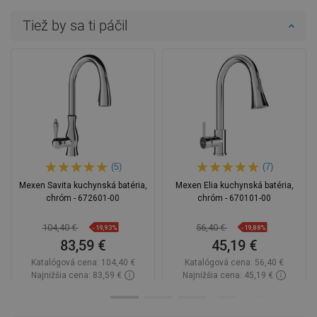
Tiež by sa ti páčil
(5)
(7)
Mexen Savita kuchynská batéria,
Mexen Elia kuchynská batéria,
chróm - 672601-00
chróm - 670101-00
104,40 €
56,40 €
-19,93%
-19,88%
83,59 €
45,19 €
Katalógová cena:
104,40 €
Katalógová cena:
56,40 €
Najnižšia cena: 83,59 €
Najnižšia cena: 45,19 €
Dostupnosť:
Na sklade
Dostupnosť:
Na sklade