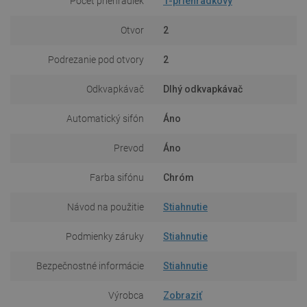
Počet priehradiek
1-priehradkový
Otvor
2
Podrezanie pod otvory
2
Odkvapkávač
Dlhý odkvapkávač
Automatický sifón
Áno
Prevod
Áno
Farba sifónu
Chróm
Návod na použitie
Stiahnutie
Podmienky záruky
Stiahnutie
Bezpečnostné informácie
Stiahnutie
Výrobca
Zobraziť