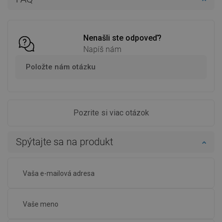
Porovnaj
favorite_border
Obľúbené
Porovnaj
favorite_border
Obľúbené
Nenašli ste odpoveď?
Napíš nám
Položte nám otázku
Pozrite si viac otázok
Spýtajte sa na produkt