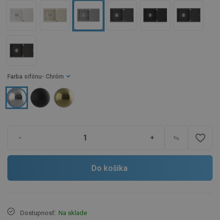
Farba sifónu
- Chróm
favorite_border
-
+
Do košíka
Dostupnosť:
Na sklade