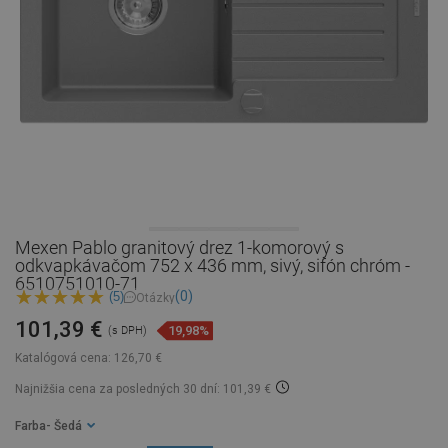
Mexen Pablo granitový drez 1-komorový s
odkvapkávačom 752 x 436 mm, sivý, sifón chróm -
6510751010-71
(0)
(5)
Otázky
101,39 €
19,98%
(s DPH)
Katalógová cena:
126,70 €
Najnižšia cena za posledných 30 dní: 101,39 €
Farba
- Šedá