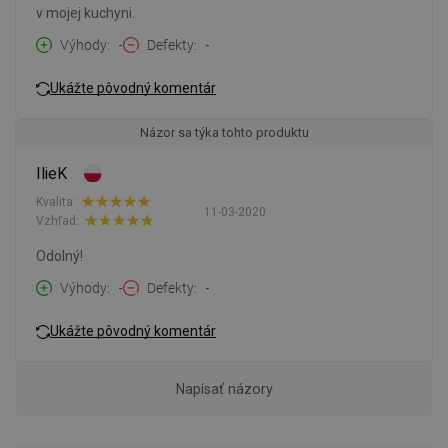
v mojej kuchyni.
Výhody
-
Defekty
-
Ukážte pôvodný komentár
Názor sa týka tohto produktu
IlieK
Kvalita:
11-03-2020
Vzhľad:
Odolný!
Výhody
-
Defekty
-
Ukážte pôvodný komentár
Napísať názory