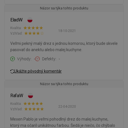
Názor sa týka tohto produktu
EladW
Kvalita:
18-10-2021
Vzhľad:
Veľmi pekný malý drez s jednou komorou, ktorý bude skvele
pasovať do anektu alebo malej kuchyne.
Výhody
-
Defekty
-
Ukážte pôvodný komentár
Názor sa týka tohto produktu
RafaW
Kvalita:
22-04-2020
Vzhľad:
Mexen Pablo je veľmi pohodlný drez do malej kuchyne,
ktorý ma očaril unikátnou farbou. Šedá je niečo, čo chýbalo