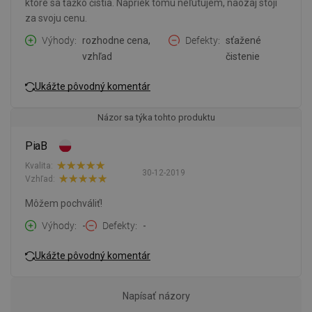
ktoré sa ťažko čistia. Napriek tomu neľutujem, naozaj stojí
za svoju cenu.
Výhody
rozhodne cena,
Defekty
sťažené
vzhľad
čistenie
Ukážte pôvodný komentár
Názor sa týka tohto produktu
PiaB
Kvalita:
30-12-2019
Vzhľad:
Môžem pochváliť!
Výhody
-
Defekty
-
Ukážte pôvodný komentár
Napísať názory