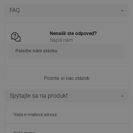
Do košíka
Do košíka
FAQ
Porovnaj
favorite_border
Obľúbené
Porovnaj
favorite_border
Obľúbené
Nenašli ste odpoveď?
Napíš nám
Položte nám otázku
Pozrite si viac otázok
Spýtajte sa na produkt