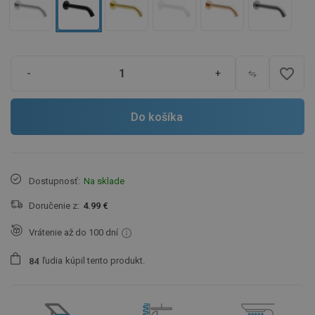
favorite_border
-
+
Do košíka
Dostupnosť:
Na sklade
Doručenie z:
4.99 €
Vrátenie až do 100 dní
ľudia
kúpil tento produkt.
8
4