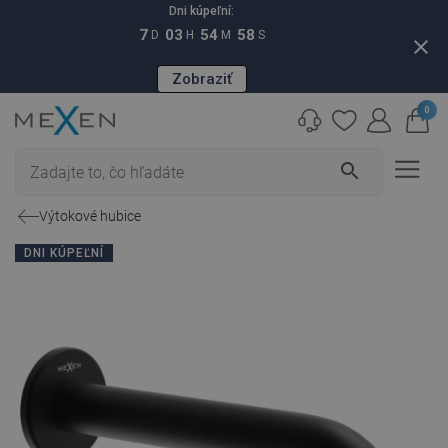
Dni kúpeľní:
7
03
54
57
D
H
M
S
close
Zobraziť
0
search
Výtokové hubice
DNI KÚPEĽNÍ