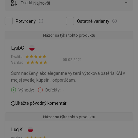
Triediť:
Najnovší
Potvrdený
Ostatné varianty
Názor sa týka tohto produktu
LyubC
Kvalita:
05-02-2021
Vzhľad:
Som nadšený, ako elegantne vyzerá výtoková batéria KAI v
mojej svetlej kúpeľni, odporúčam.
Výhody
-
Defekty
-
Ukážte pôvodný komentár
Názor sa týka tohto produktu
LucjK