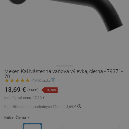
Mexen Kai Nástenná vaňová výlevka, čierna - 79371-
70
(0)
(4)
Otázky
13,69 €
19,94%
(s DPH)
Katalógová cena:
17,10 €
Najnižšia cena za posledných 30 dní: 13,69 €
Farba
- Čierna