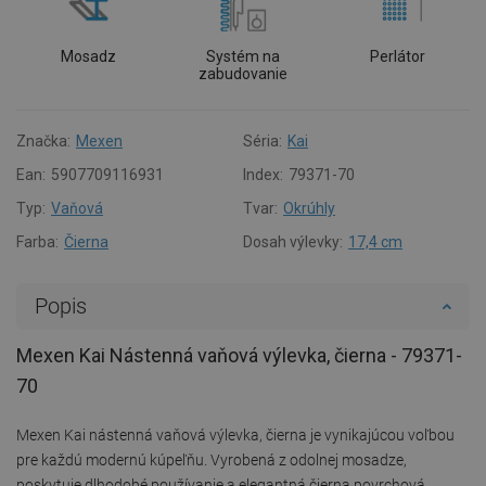
Mosadz
Systém na
Perlátor
zabudovanie
Značka:
Mexen
Séria:
Kai
Ean:
5907709116931
Index:
79371-70
Typ:
Vaňová
Tvar:
Okrúhly
Farba:
Čierna
Dosah výlevky:
17,4 cm
Popis
Mexen Kai Nástenná vaňová výlevka, čierna - 79371-
70
Mexen Kai nástenná vaňová výlevka, čierna je vynikajúcou voľbou
pre každú modernú kúpeľňu. Vyrobená z odolnej mosadze,
poskytuje dlhodobé používanie a elegantná čierna povrchová