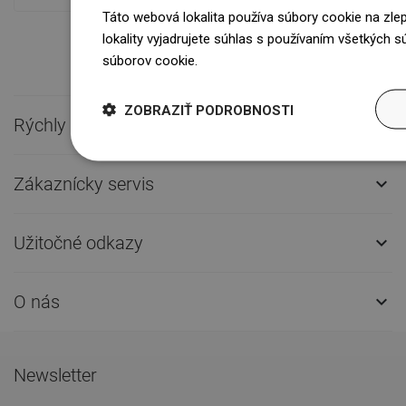
Táto webová lokalita používa súbory cookie na zle
lokality vyjadrujete súhlas s používaním všetkých 
súborov cookie.
Dowiedz się więcej
ZOBRAZIŤ PODROBNOSTI
Rýchly kontakt

Zákaznícky servis

Užitočné odkazy

O nás

Newsletter