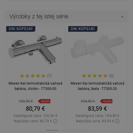
Výrobky z tej istej série
DNI KÚPEĽNÍ
DNI KÚPEĽNÍ
(7)
(5)
Mexen Kai termostatická vaňová
Mexen Kai termostatická vaňová
batéria, chróm - 77300-00
batéria, biela - 77300-20
100,90 €
104,40 €
-19,93%
-19,93%
80,79 €
83,59 €
Katalógová cena:
100,90 €
Katalógová cena:
104,40 €
Najnižšia cena: 80,79 €
Najnižšia cena: 83,59 €
Dostupnosť:
Na sklade
Dostupnosť:
Na sklade