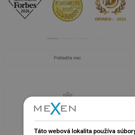
Pokladňa viac
Dostupnosť tovaru
Naše výrobky na vás čakajú v
modernom sklade.Vždy pripravený na
prepravu!
Táto webová lokalita používa súbor