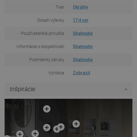
Tvar
Okrúhly
Dosah výlevky
17,4 cm
Používateľská príručka
Stiahnutie
Informácie o bezpečnosti
Stiahnutie
Podmienky záruky
Stiahnutie
Výrobca
Zobraziť
Inšpirácie