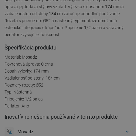
úprava jej dodáva štýlový vzhľad. Výlevka s dosahom 174 mm a
vzdialenosťou od steny 184 cm zaručuje pohodlné používanie.
Rozeta s priemerom Ø52 a nástenný typ montáže umožňujú
estetickú integráciu s kúpeľňou. Pripojenie 1/2 palca a vstavaný
perlátor zvyšujú jej funkčnosť.
Špecifikácia produktu:
Materiál: Mosadz
Povrchová úprava: Čierna
Dosah výlevky: 174 mm
Vzdialenosť od steny: 184 cm
Rozmery rozety: Ø52
Typ: Nástenná
Pripojenie: 1/2 palca
Perlátor: Áno
Inovatívne riešenia používané v tomto produkte
Mosadz