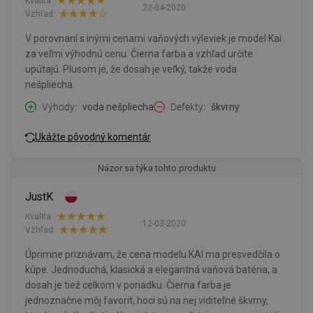
Kvalita:
22-04-2020
Vzhľad:
V porovnaní s inými cenami vaňových výleviek je model Kai
za veľmi výhodnú cenu. Čierna farba a vzhľad určite
upútajú. Plusom je, že dosah je veľký, takže voda
nešpliecha.
Výhody
voda nešpliecha
Defekty
škvrny
Ukážte pôvodný komentár
Názor sa týka tohto produktu
JustK
Kvalita:
12-03-2020
Vzhľad:
Úprimne priznávam, že cena modelu KAI ma presvedčila o
kúpe. Jednoduchá, klasická a elegantná vaňová batéria, a
dosah je tiež celkom v poriadku. Čierna farba je
jednoznačne môj favorit, hoci sú na nej viditeľné škvrny,