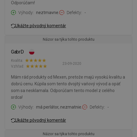
Odporúčam!
Výhody
neztmavne.
Defekty
-
Ukážte pôvodný komentár
Názor sa týka tohto produktu
GabrD
Kvalita:
23-09-2020
Vzhľad:
Mám rád produkty od Mexen, pretože majú vysokú kvalitu a
dobrú cenu. Kúpila som tento dvojitý vaňový vývod a opäť
som sa nesklamala. Odporúčam tento model z celého
srdca!
Výhody
má perlátor, nezmatnie.
Defekty
-
Ukážte pôvodný komentár
Názor sa týka tohto produktu