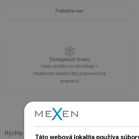
Pokladňa viac
Dostupnosť tovaru
Naše výrobky na vás čakajú v
modernom sklade.Vždy pripravený na
prepravu!
Rýchly kontakt

Táto webová lokalita používa súbor