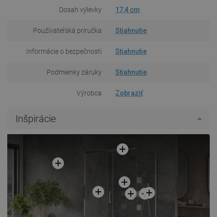
Dosah výlevky
17,4 cm
Používateľská príručka
Stiahnutie
Informácie o bezpečnosti
Stiahnutie
Podmienky záruky
Stiahnutie
Výrobca
Zobraziť
Inšpirácie