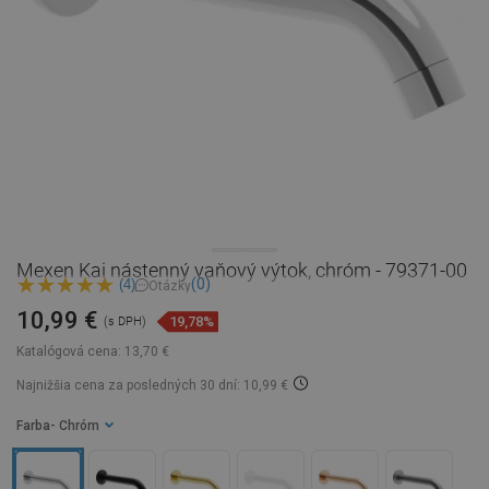
Mexen Kai nástenný vaňový výtok, chróm - 79371-00
(0)
(4)
Otázky
10,99 €
19,78%
(s DPH)
Katalógová cena:
13,70 €
Najnižšia cena za posledných 30 dní: 10,99 €
Farba
- Chróm