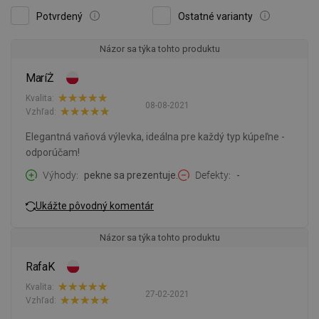
Potvrdený
Ostatné varianty
Názor sa týka tohto produktu
MaríŻ
Kvalita:
08-08-2021
Vzhľad:
Elegantná vaňová výlevka, ideálna pre každý typ kúpeľne -
odporúčam!
Výhody
pekne sa prezentuje.
Defekty
-
Ukážte pôvodný komentár
Názor sa týka tohto produktu
RafaK
Kvalita:
27-02-2021
Vzhľad: