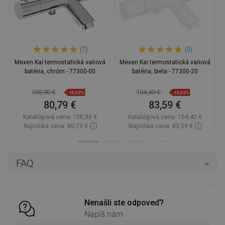
(7)
(5)
Mexen Kai termostatická vaňová
Mexen Kai termostatická vaňová
batéria, chróm - 77300-00
batéria, biela - 77300-20
100,90 €
104,40 €
-19,93%
-19,93%
80,79 €
83,59 €
Katalógová cena:
100,90 €
Katalógová cena:
104,40 €
Najnižšia cena: 80,79 €
Najnižšia cena: 83,59 €
Dostupnosť:
Na sklade
Dostupnosť:
Na sklade
Do košíka
Do košíka
FAQ
Porovnaj
favorite_border
Obľúbené
Porovnaj
favorite_border
Obľúbené
Nenašli ste odpoveď?
Napíš nám