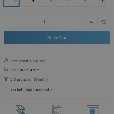
favorite_border
-
+
Do košíka
Dostupnosť:
Na sklade
Doručenie z:
4.99 €
Vrátenie až do 100 dní
ľudia
kúpil tento produkt.
1
1
3