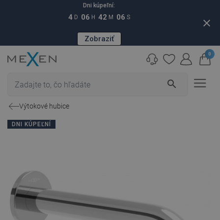
Dni kúpeľní:
4
06
42
05
D
H
M
S
close
Zobraziť
0
search
Výtokové hubice
DNI KÚPEĽNÍ