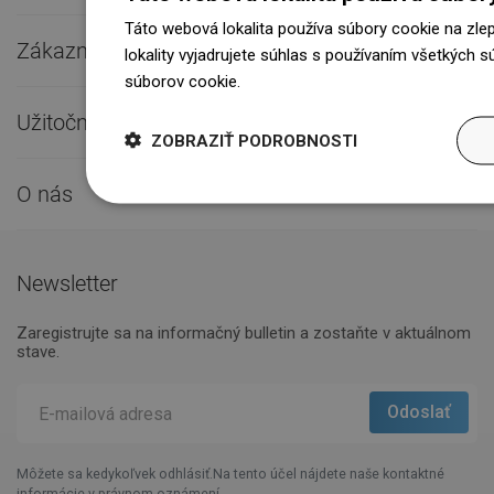
Táto webová lokalita používa súbory cookie na zle
Zákaznícky servis

lokality vyjadrujete súhlas s používaním všetkých 
súborov cookie.
Dowiedz się więcej
Užitočné odkazy

ZOBRAZIŤ PODROBNOSTI
O nás

Newsletter
Zaregistrujte sa na informačný bulletin a zostaňte v aktuálnom
stave.
Môžete sa kedykoľvek odhlásiť.Na tento účel nájdete naše kontaktné
informácie v právnom oznámení.