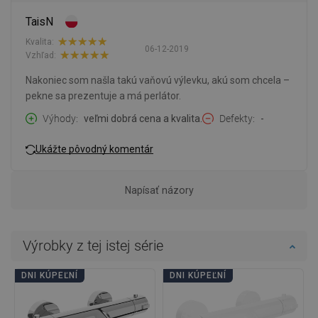
TaisN
Kvalita:
06-12-2019
Vzhľad:
Nakoniec som našla takú vaňovú výlevku, akú som chcela –
pekne sa prezentuje a má perlátor.
Výhody
veľmi dobrá cena a kvalita.
Defekty
-
Ukážte pôvodný komentár
Napísať názory
Výrobky z tej istej série
DNI KÚPEĽNÍ
DNI KÚPEĽNÍ