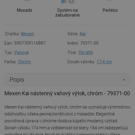
Mosadz
Systém na
Perlátor
zabudovanie
Značka:
Mexen
Séria:
Kai
Ean:
5907709116887
Index:
79371-00
Typ:
Vaňová
Tvar:
Okrúhly
Farba:
Chróm
Dosah výlevky:
17,4 cm
Popis
Mexen Kai nástenný vaňový výtok, chróm - 79371-00
Mexen Kai nástenný vaňový výtok, chróm sa vyznačuje výnimočnou
odolnosťou vďaka pevnej konštrukcii z mosadze. Elegantná
povrchová úprava v chróme dodáva kúpeľni moderný vzhľad.
Dosah výtoku 174 mm a vzdialenosť od steny 184 cm zabezpečujú
pohodlné používanie. Produkt je ľahko namontovateľný vďaka