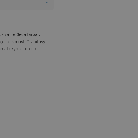
žívanie. Šedá farba v
je funkčnosť. Granitový
tomatickým sifónom.