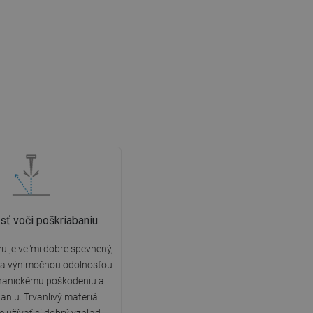
sť voči poškriabaniu
u je veľmi dobre spevnený,
sa výnimočnou odolnosťou
hanickému poškodeniu a
aniu. Trvanlivý materiál