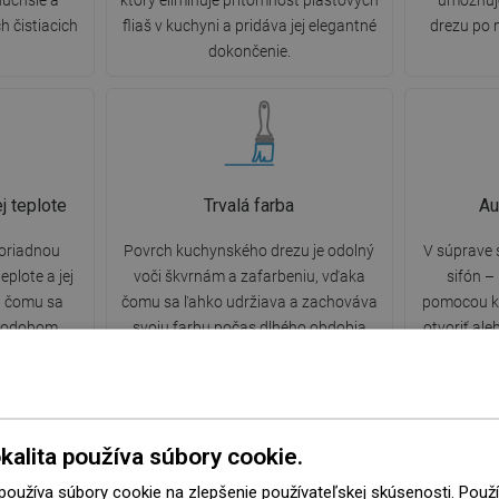
duchšie a
ktorý eliminuje prítomnosť plastových
umožňuje
h čistiacich
fliaš v kuchyni a pridáva jej elegantné
drezu po 
dokončenie.
j teplote
Trvalá farba
Au
oriadnou
Povrch kuchynského drezu je odolný
V súprave
plote a jej
voči škvrnám a zafarbeniu, vďaka
sifón –
 čomu sa
čomu sa ľahko udržiava a zachováva
pomocou k
lhodobom
svoju farbu počas dlhého obdobia
otvoriť ale
vody.
používania. Estetický a praktický
bez namo
doplnok pre každú kuchyňu.
bezpečné 
kalita používa súbory cookie.
 používa súbory cookie na zlepšenie používateľskej skúsenosti. Pou