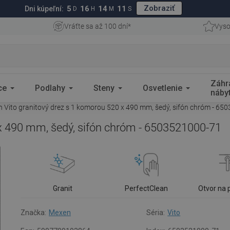
Zobraziť
5
16
14
10
Dni kúpeľní:
D
H
M
S
Vráťte sa až 100 dní*
Vyso
Záhr
ce
Podlahy
Steny
Osvetlenie
náby
 Vito granitový drez s 1 komorou 520 x 490 mm, šedý, sifón chróm - 65
x 490 mm, šedý, sifón chróm - 6503521000-71
Granit
PerfectClean
Otvor na 
Značka:
Mexen
Séria:
Vito