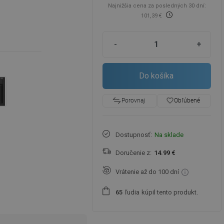
Najnižšia cena za posledných 30 dní:
101,39 €
-
+
Do košíka
favorite_border
Obľúbené
Porovnaj
Dostupnosť:
Na sklade
Doručenie z:
14.99 €
Vrátenie až do 100 dní
ľudia
kúpil tento produkt.
6
5