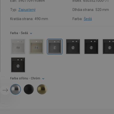
Ean:
5907709193864
Index:
6503521000-71
Typ:
Zapustený
Dlhšia strana:
520 mm
Kratšia strana:
490 mm
Farba:
Šedá
Farba
- Šedá
Farba sifónu
- Chróm