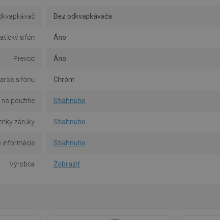
dkvapkávač
Bez odkvapkávača
tický sifón
Áno
Prevod
Áno
arba sifónu
Chróm
na použitie
Stiahnutie
nky záruky
Stiahnutie
 informácie
Stiahnutie
Výrobca
Zobraziť