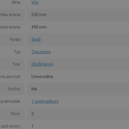
Séria
Vito
lhšia strana
520 mm
atšia strana
490 mm
Farba
Šedá
Typ
Zapustený
Tvar
Obdĺžnikový
na pevnosť
Univerzálna
Otočný
Nie
 priehradiek
1-priehradkový
Otvor
2
 pod otvory
1