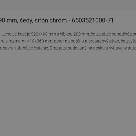
90 mm, šedý, sifón chróm - 6503521000-71
e. Jeho veľkosť je 520x490 mm s hĺbkou 200 mm, čo zaisťuje pohodlné pou
u s rozmermi 410x360 mm, otvor na batériu a prepadový otvor, čo zvyšu
m, povrch uľahčuje čistenie. Drez je zabudovaný na dosku a vybavený au