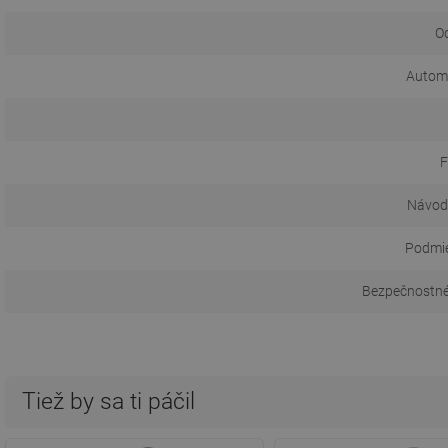
O
Automa
F
Návod 
Podmie
Bezpečnostné
Tiež by sa ti páčil