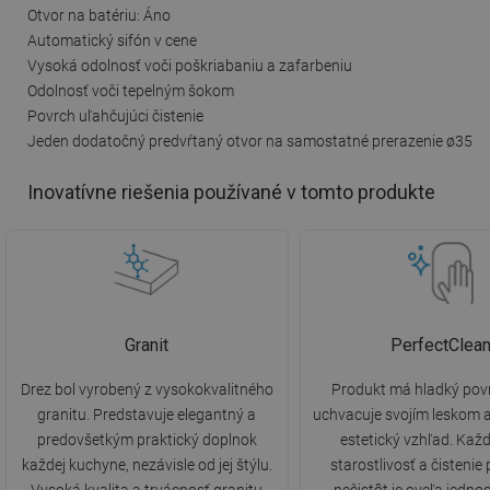
Otvor na batériu: Áno
Automatický sifón v cene
Vysoká odolnosť voči poškriabaniu a zafarbeniu
Odolnosť voči tepelným šokom
Povrch uľahčujúci čistenie
Jeden dodatočný predvŕtaný otvor na samostatné prerazenie ø35
Inovatívne riešenia používané v tomto produkte
Granit
PerfectClea
Drez bol vyrobený z vysokokvalitného
Produkt má hladký povr
granitu. Predstavuje elegantný a
uchvacuje svojím leskom 
predovšetkým praktický doplnok
estetický vzhľad. Ka
každej kuchyne, nezávisle od jej štýlu.
starostlivosť a čistenie