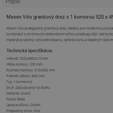
Popis
Mexen Vito granitový drez s 1 komorou 520 x 4
Mexen Vito je elegantný granitový drez, ideálny pre moderné kuchyn
kombinácii s chrómovým dokončením sifónu pridávajú štýl. Má komor
materiál je odolný voči poškriabaniu, zafarbovaniu a tepelným šoko
Technická špecifikácia:
Veľkosť: 520x490x210 mm
Hĺbka komory: 200 mm
Rozmery komory: 410x360 mm
Priemer odtoku: ø90 mm
Typ: 1-komorový
Druh: Zabudovaný na dosku
Materiál: Granit
Farba: Šedá
Úprava sifónu: Chróm
Prepadový otvor: Áno