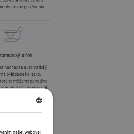
 užívať si dobrý vzhľad
mnoho rokov používania.
tomatický sifón
 sa nachádza automatický
 má ovládacie koliesko,
torého môžeme pohodlne
bo zatvoriť výpustný ventil
čenia rúk. Hygienické a
riešenie, ktoré poskytuje
POLISH
plnú kontrolu.
CZECH
GERMAN
žívaním našej webovej