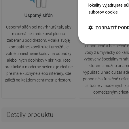
lokality vyjadrujete 
súborov cookie.
Dowi
Úsporný sifón
Možnosť pripojenia 
riadu
Úsporný sifón bol navrhnutý tak, aby
ZOBRAZIŤ POD
Sifón s možnosťou pr
maximálne zredukoval plochu
umývačky riadu um
zaberanú pod drezom. Vďaka svojej
jednoduché a bezpečné 
kompaktnej konštrukcii umožňuje
vody z umývačky do kana
voľné umiestnenie košov na odpadky
vybavený špeciálnym nát
alebo iných doplnkov v skrinke. Toto
ktorému možno priamo 
praktické a moderné riešenie je ideálne
vypúšťaciu hadicu zariade
pre malé kuchyne alebo interiéry, kde
pohodlné a funkčné riešen
záleží na každom centimetri priestoru.
užitočné v moderných ku
obmedzeným priest
Detaily produktu