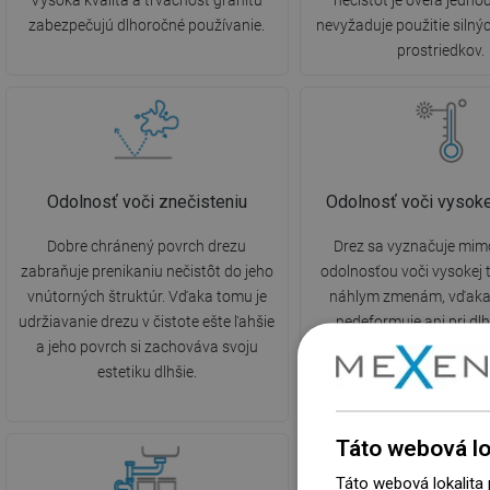
Vysoká kvalita a trvácnosť granitu
nečistôt je oveľa jedno
zabezpečujú dlhoročné používanie.
nevyžaduje použitie silnýc
prostriedkov.
Odolnosť voči znečisteniu
Odolnosť voči vysoke
Dobre chránený povrch drezu
Drez sa vyznačuje mim
zabraňuje prenikaniu nečistôt do jeho
odolnosťou voči vysokej te
vnútorných štruktúr. Vďaka tomu je
náhlym zmenám, vďaka
udržiavanie drezu v čistote ešte ľahšie
nedeformuje ani pri d
a jeho povrch si zachováva svoju
pôsobení horúcej 
estetiku dlhšie.
Táto webová lo
Táto webová lokalita