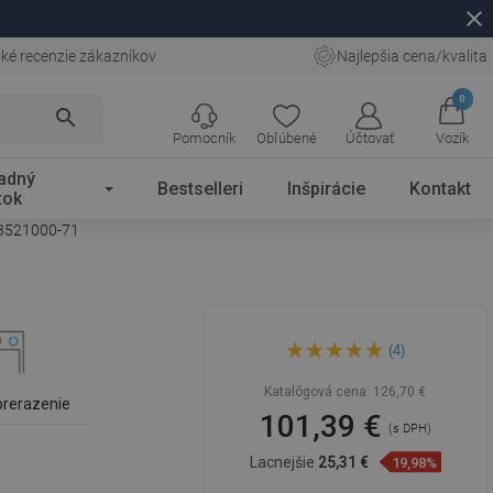
close
ké recenzie zákazníkov
Najlepšia cena/kvalita
0
search
Pomocník
Obľúbené
Účtovať
Vozík
adný
Bestselleri
Inšpirácie
Kontakt
tok
03521000-71
Mexen Vito granitový drez s 1
(4)
komorou 520 x 490 mm, šedý,
sifón chróm - 6503521000-71
Katalógová cena:
126,70 €
prerazenie
101,39 €
(s DPH)
Lacnejšie
25,31 €
19,98%