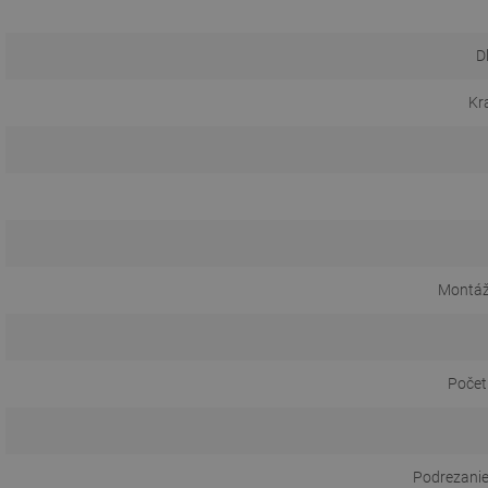
D
Kr
Montáž
Počet
Podrezanie