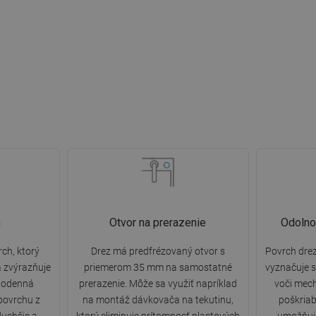
n
Otvor na prerazenie
Odolno
ch, ktorý
Drez má predfrézovaný otvor s
Povrch drez
a zvýrazňuje
priemerom 35 mm na samostatné
vyznačuje 
ždodenná
prerazenie. Môže sa využiť napríklad
voči mec
 povrchu z
na montáž dávkovača na tekutinu,
poškriab