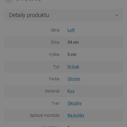
Detaily produktu
Séria
Loft
Šírka
54 cm
Výška
5 cm
Typ
Držiak
Farba
Chróm
Materiál
Kov
Tvar
Okrúhly
Spôsob montáže
Na kolíky