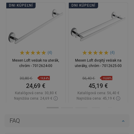
DNI KÚPEĽNÍ
DNI KÚPEĽNÍ
(4)
(4)
Mexen Loft vešiak na uterák,
Mexen Loft dvojitý vešiak na
chróm - 7012624-00
uteráky, chróm - 7012625-00
30,80 €
56,40 €
-19,84%
-19,88%
24,69 €
45,19 €
Katalógová cena:
30,80 €
Katalógová cena:
56,40 €
Najnižšia cena: 24,69 €
Najnižšia cena: 45,19 €
Dostupnosť:
Na sklade
Dostupnosť:
Na sklade
Do košíka
Do košíka
FAQ
Porovnaj
favorite_border
Obľúbené
Porovnaj
favorite_border
Obľúbené