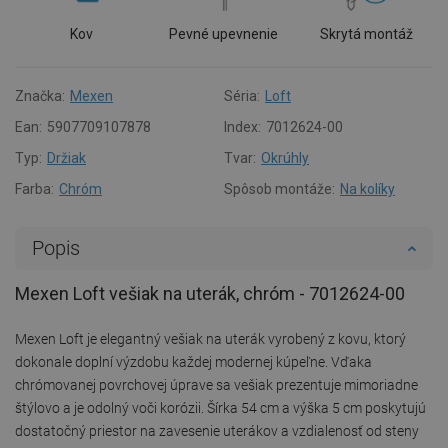
Kov
Pevné upevnenie
Skrytá montáž
Značka:
Mexen
Séria:
Loft
Ean:
5907709107878
Index:
7012624-00
Typ:
Držiak
Tvar:
Okrúhly
Farba:
Chróm
Spôsob montáže:
Na kolíky
Popis
Mexen Loft vešiak na uterák, chróm - 7012624-00
Mexen Loft je elegantný vešiak na uterák vyrobený z kovu, ktorý
dokonale doplní výzdobu každej modernej kúpeľne. Vďaka
chrómovanej povrchovej úprave sa vešiak prezentuje mimoriadne
štýlovo a je odolný voči korózii. Šírka 54 cm a výška 5 cm poskytujú
dostatočný priestor na zavesenie uterákov a vzdialenosť od steny