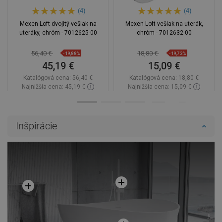
(4)
(4)
Mexen Loft dvojitý vešiak na
Mexen Loft vešiak na uterák,
uteráky, chróm - 7012625-00
chróm - 7012632-00
56,40 €
18,80 €
-19,88%
-19,73%
45,19 €
15,09 €
Katalógová cena:
56,40 €
Katalógová cena:
18,80 €
Najnižšia cena: 45,19 €
Najnižšia cena: 15,09 €
Dostupnosť:
Na sklade
Dostupnosť:
Na sklade
Do košíka
Do košíka
Inšpirácie
Porovnaj
favorite_border
Obľúbené
Porovnaj
favorite_border
Obľúbené