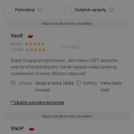
Potvrdený
Ostatné varianty
Názor sa týka tohto produktu
RaisB
Kvalita:
19-11-2021
Vzhľad:
Super funguje pri sprchovaní. Jeho názov LOFT skutočne
sedí do loftových kúpeľní. Uterák nepadá vďaka správnej
vzdialenosti od steny. Môžem odporučiť.
Výhody
dizajn a farba, ľahká
Defekty
treba často
montáž
čistiť
Ukážte pôvodný komentár
Názor sa týka tohto produktu
WacłP