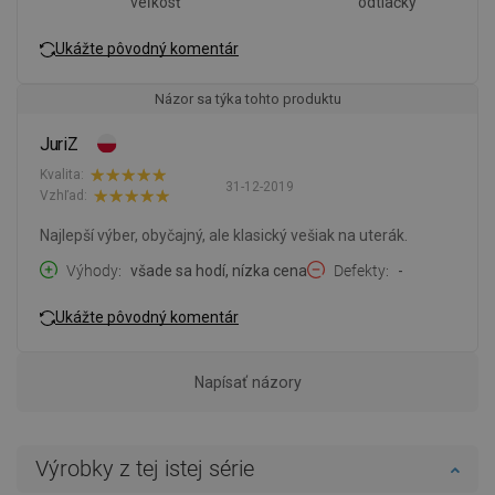
veľkosť
odtlačky
Ukážte pôvodný komentár
Názor sa týka tohto produktu
JuriZ
Kvalita:
31-12-2019
Vzhľad:
Najlepší výber, obyčajný, ale klasický vešiak na uterák.
Výhody
všade sa hodí, nízka cena
Defekty
-
Ukážte pôvodný komentár
Napísať názory
Výrobky z tej istej série