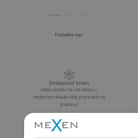
Pokladňa viac
Dostupnosť tovaru
Naše výrobky na vás čakajú v
modernom sklade.Vždy pripravený na
prepravu!