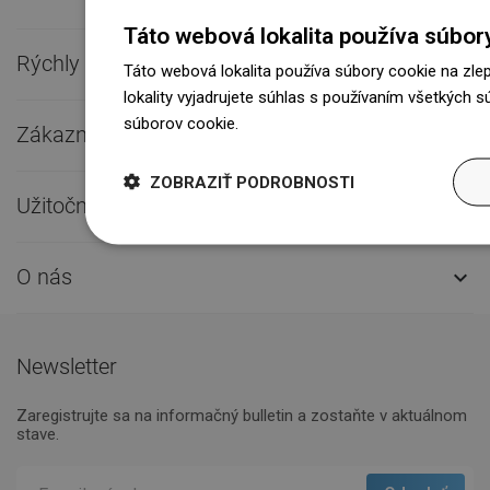
Táto webová lokalita používa súbor
Rýchly kontakt

Táto webová lokalita používa súbory cookie na zle
lokality vyjadrujete súhlas s používaním všetkých 
súborov cookie.
Dowiedz się więcej
Zákaznícky servis

ZOBRAZIŤ PODROBNOSTI
Užitočné odkazy

O nás

Newsletter
Zaregistrujte sa na informačný bulletin a zostaňte v aktuálnom
stave.