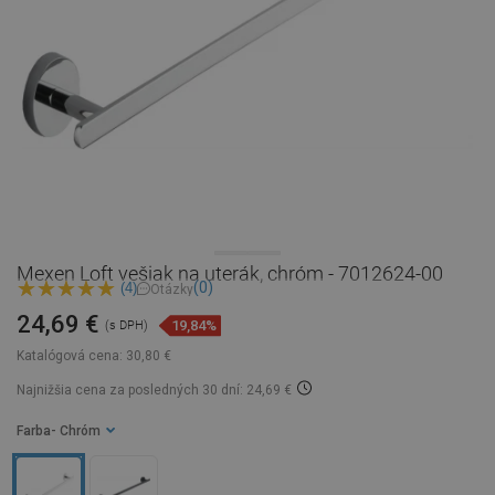
Mexen Loft vešiak na uterák, chróm - 7012624-00
(0)
(4)
Otázky
24,69 €
19,84%
(s DPH)
Katalógová cena:
30,80 €
Najnižšia cena za posledných 30 dní: 24,69 €
Farba
- Chróm