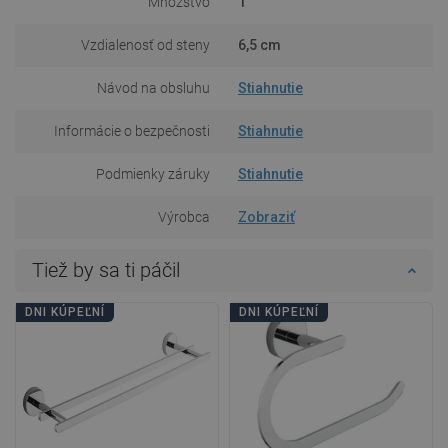
Množstvo
1
Vzdialenosť od steny
6,5 cm
Návod na obsluhu
Stiahnutie
Informácie o bezpečnosti
Stiahnutie
Podmienky záruky
Stiahnutie
Výrobca
Zobraziť
Tiež by sa ti páčil
DNI KÚPEĽNÍ
DNI KÚPEĽNÍ