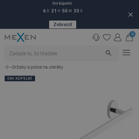
Dni kúpeľní:
6
21
55
32
D
H
M
S
close
Zobraziť
0
search
Držiaky a police na uteráky
DNI KÚPEĽNÍ