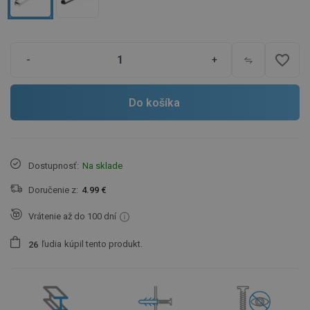
favorite_border
-
+
Do košíka
Dostupnosť:
Na sklade
Doručenie z:
4.99 €
Vrátenie až do 100 dní
ľudia
kúpil tento produkt.
2
6