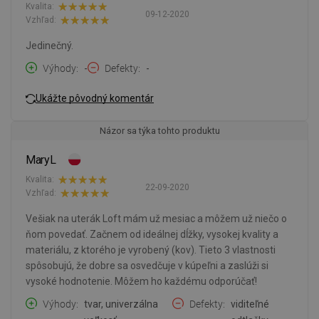
Kvalita:
09-12-2020
Vzhľad:
Jedinečný.
Výhody
-
Defekty
-
Ukážte pôvodný komentár
Názor sa týka tohto produktu
MaryL
Kvalita:
22-09-2020
Vzhľad:
Vešiak na uterák Loft mám už mesiac a môžem už niečo o
ňom povedať. Začnem od ideálnej dĺžky, vysokej kvality a
materiálu, z ktorého je vyrobený (kov). Tieto 3 vlastnosti
spôsobujú, že dobre sa osvedčuje v kúpeľni a zaslúži si
vysoké hodnotenie. Môžem ho každému odporúčať!
Výhody
tvar, univerzálna
Defekty
viditeľné