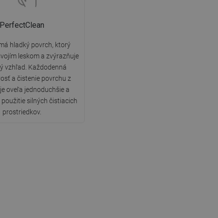
PerfectClean
má hladký povrch, ktorý
vojím leskom a zvýrazňuje
ký vzhľad. Každodenná
vosť a čistenie povrchu z
 je oveľa jednoduchšie a
použitie silných čistiacich
prostriedkov.