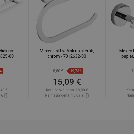
šiak na
Mexen Loft vešiak na uterák,
Mexen L
2625-00
chróm - 7012632-00
papier
%
18,80 €
-19,73%
1
€
15,09 €
,40 €
Katalógová cena:
18,80 €
Kata
 €
Najnižšia cena: 15,09 €
Najn
lade
Dostupnosť:
Na sklade
Dos
Do košíka
ľúbené
Porovnaj
favorite_border
Obľúbené
Poro