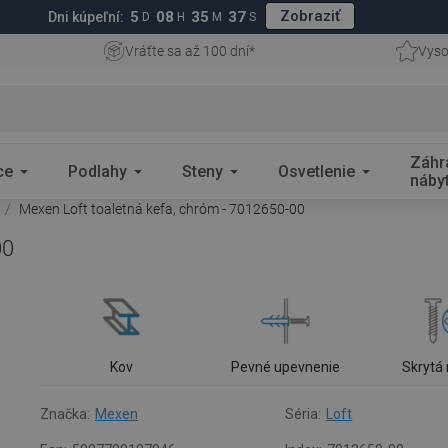
Zobraziť
5
08
35
36
Dni kúpeľní:
D
H
M
S
Vráťte sa až 100 dní*
Vyso
Záhr
ce
Podlahy
Steny
Osvetlenie
náby
Mexen Loft toaletná kefa, chróm - 7012650-00
00
Kov
Pevné upevnenie
Skrytá
Značka:
Mexen
Séria:
Loft