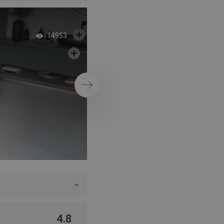
Orientálna kúpeľňa 
14953
sprchovacím kúto
Ďalej
4.8