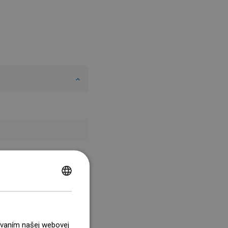
POLISH
CZECH
GERMAN
žívaním našej webovej