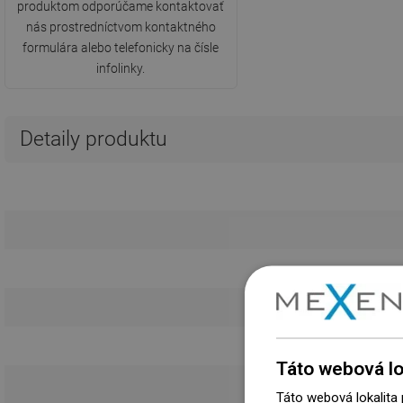
produktom odporúčame kontaktovať
nás prostredníctvom kontaktného
formulára alebo telefonicky na čísle
infolinky.
Detaily produktu
Táto webová lo
Táto webová lokalita