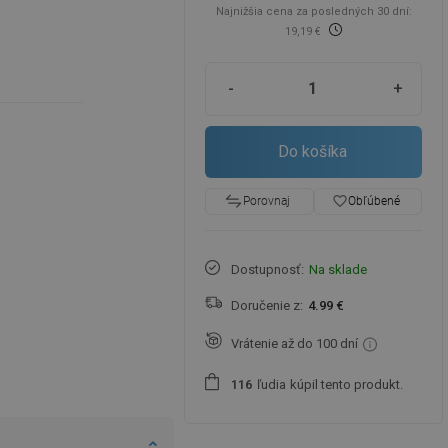
Najnižšia cena za posledných 30 dní:
19,19 €
-
+
Do košíka
favorite_border
Obľúbené
Porovnaj
Dostupnosť:
Na sklade
Doručenie z:
4.99 €
Vrátenie až do 100 dní
ľudia
kúpil tento produkt.
1
1
6