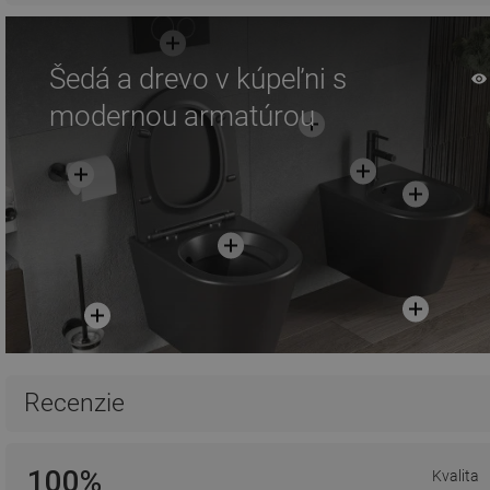
Šedá a drevo v kúpeľni s
modernou armatúrou
Recenzie
100%
Kvalita