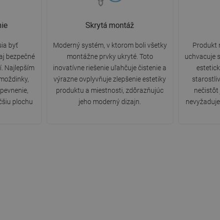
ie
Skrytá montáž
ia byť
Moderný systém, v ktorom boli všetky
Produkt 
 aj bezpečné
montážne prvky ukryté. Toto
uchvacuje s
. Najlepším
inovatívne riešenie uľahčuje čistenie a
estetic
hmoždinky,
výrazne ovplyvňuje zlepšenie estetiky
starostli
upevnenie,
produktu a miestnosti, zdôrazňujúc
nečistôt
čšiu plochu
jeho moderný dizajn.
nevyžaduje 