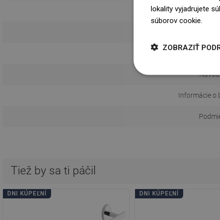
lokality vyjadrujete 
súborov cookie.
Dowi
Spôs
ZOBRAZIŤ POD
Vzdialeno
Návod 
Informácie o 
Podmie
Tiež by sa ti páčil
DNI KÚPEĽNÍ
DNI KÚPEĽNÍ