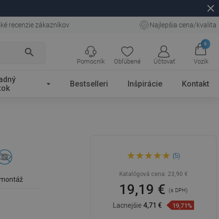
close
ké recenzie zákazníkov
Najlepšia cena/kvalita
0
search
Pomocník
Obľúbené
Účtovať
Vozík
adný
Bestselleri
Inšpirácie
Kontakt
tok
Mexen Loft toaletná kefa,
(5)
chróm - 7012650-00
Katalógová cena:
23,90 €
 montáž
19,19 €
(s DPH)
Lacnejšie
4,71 €
19,71%