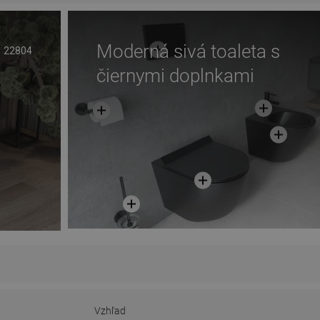
Moderná sivá toaleta s
22804
čiernymi doplnkami
Vzhľad