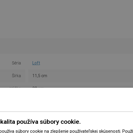
Séria
Loft
Šírka
11,5 cm
Výška
38 cm
Typ
Nástenné
Farba
Chróm
kalita používa súbory cookie.
Materiál
Sklo/Kov
 používa súbory cookie na zlepšenie používateľskej skúsenosti. Pou