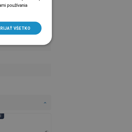
ENGLISH
ami používania
SLOVAK
LITHUANIAN
RIJAŤ VŠETKO
ROMANIAN
HUNGARIAN
FRENCH
ITALIAN
SPANISH
UKRAINIAN
BULGARIAN
ESTONIAN
DUTCH
Í
DNI KÚPEĽNÍ
LATVIAN