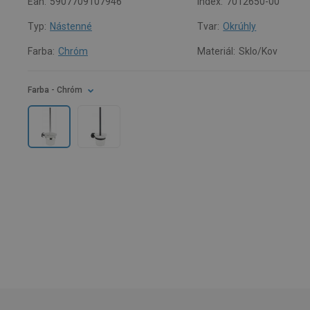
Ean:
5907709107946
Index:
7012650-00
Typ:
Nástenné
Tvar:
Okrúhly
Farba:
Chróm
Materiál:
Sklo/Kov
Farba
- Chróm