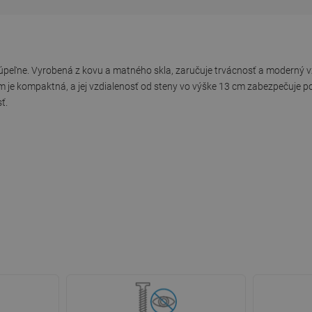
kúpeľne. Vyrobená z kovu a matného skla, zaručuje trvácnosť a moderný 
m je kompaktná, a jej vzdialenosť od steny vo výške 13 cm zabezpečuje p
ť.