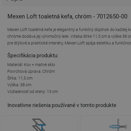
Mexen Loft toaletná kefa, chróm - 7012650-00
Mexen Loft toaletná kefa je elegantný a funkčný doplnok do každej 
chróme dodáva jej výnimočný lesk. Vďaka šírke 11,5 cm a výške 38 c
pre štýlové a praktické interiéry, Mexen Loft spája estetiku a funkčnos
Špecifikácia produktu:
Materiál: Kov + matné sklo
Povrchová úprava: Chróm
Šírka: 11,5 cm
Výška: 38 cm
Vzdialenosť od steny: 13 cm
Inovatívne riešenia používané v tomto produkte