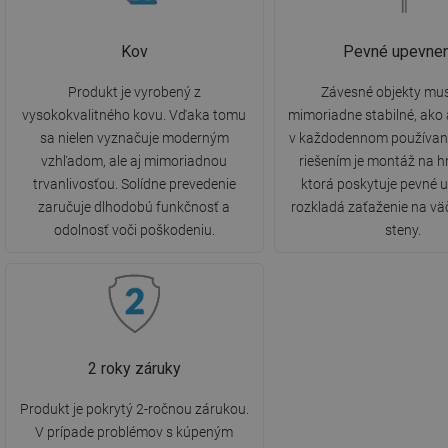
Kov
Pevné upevnen
Produkt je vyrobený z
Závesné objekty mus
vysokokvalitného kovu. Vďaka tomu
mimoriadne stabilné, ako
sa nielen vyznačuje moderným
v každodennom používaní
vzhľadom, ale aj mimoriadnou
riešením je montáž na 
trvanlivosťou. Solídne prevedenie
ktorá poskytuje pevné 
zaručuje dlhodobú funkčnosť a
rozkladá zaťaženie na vä
odolnosť voči poškodeniu.
steny.
2 roky záruky
Produkt je pokrytý 2-ročnou zárukou.
V prípade problémov s kúpeným