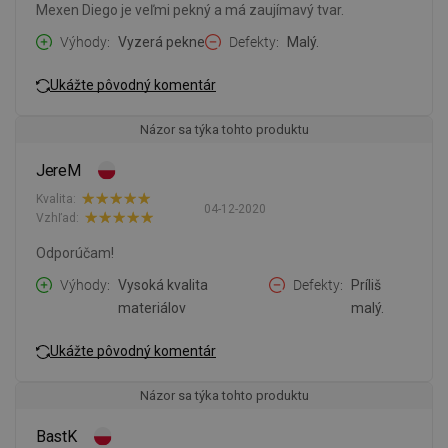
Mexen Diego je veľmi pekný a má zaujímavý tvar.
Výhody
Vyzerá pekne
Defekty
Malý.
Ukážte pôvodný komentár
Názor sa týka tohto produktu
JereM
Kvalita:
04-12-2020
Vzhľad:
Odporúčam!
Výhody
Vysoká kvalita
Defekty
Príliš
materiálov
malý.
Ukážte pôvodný komentár
Názor sa týka tohto produktu
BastK