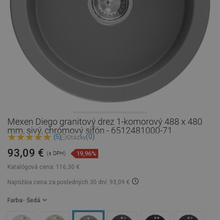
Mexen Diego granitový drez 1-komorový 488 x 480
mm, sivý, chrómový sifón - 6512481000-71
(0)
(5)
Otázky
93,09 €
19,96%
(s DPH)
Katalógová cena:
116,30 €
Najnižšia cena za posledných 30 dní: 93,09 €
Farba
- Šedá