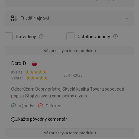
Triediť:
Najnovší
Potvrdený
Ostatné varianty
Názor sa týka tohto produktu
Doro D.
Kvalita:
30-11-2023
Vzhľad:
Odporúčam Dobrý prístroj Skvelá kvalita Tovar zodpovedá
popisu Stojí za svoju cenu pekný dizajn
Výhody
-
Defekty
-
Ukážte pôvodný komentár
Názor sa týka tohto produktu