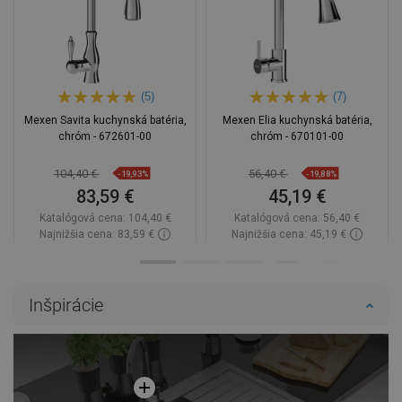
(5)
(7)
Mexen Savita kuchynská batéria,
Mexen Elia kuchynská batéria,
chróm - 672601-00
chróm - 670101-00
104,40 €
56,40 €
-19,93%
-19,88%
83,59 €
45,19 €
Katalógová cena:
104,40 €
Katalógová cena:
56,40 €
Najnižšia cena: 83,59 €
Najnižšia cena: 45,19 €
Dostupnosť:
Na sklade
Dostupnosť:
Na sklade
Do košíka
Do košíka
Inšpirácie
Porovnaj
favorite_border
Obľúbené
Porovnaj
favorite_border
Obľúbené