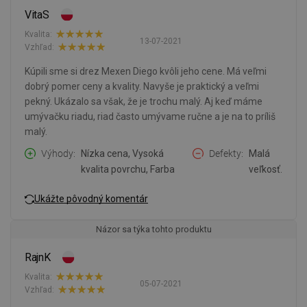
VitaS
Kvalita:
13-07-2021
Vzhľad:
Kúpili sme si drez Mexen Diego kvôli jeho cene. Má veľmi
dobrý pomer ceny a kvality. Navyše je praktický a veľmi
pekný. Ukázalo sa však, že je trochu malý. Aj keď máme
umývačku riadu, riad často umývame ručne a je na to príliš
malý.
Výhody
Nízka cena, Vysoká
Defekty
Malá
kvalita povrchu, Farba
veľkosť.
Ukážte pôvodný komentár
Názor sa týka tohto produktu
RajnK
Kvalita:
05-07-2021
Vzhľad: