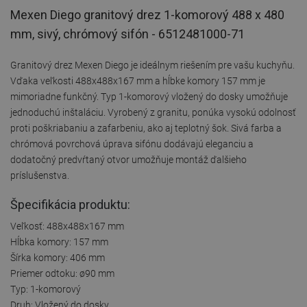
Mexen Diego granitový drez 1-komorový 488 x 480
mm, sivý, chrómový sifón - 6512481000-71
Granitový drez Mexen Diego je ideálnym riešením pre vašu kuchyňu.
Vďaka veľkosti 488x488x167 mm a hĺbke komory 157 mm je
mimoriadne funkčný. Typ 1-komorový vložený do dosky umožňuje
jednoduchú inštaláciu. Vyrobený z granitu, ponúka vysokú odolnosť
proti poškriabaniu a zafarbeniu, ako aj teplotný šok. Sivá farba a
chrómová povrchová úprava sifónu dodávajú eleganciu a
dodatočný predvŕtaný otvor umožňuje montáž ďalšieho
príslušenstva.
Špecifikácia produktu:
Veľkosť: 488x488x167 mm
Hĺbka komory: 157 mm
Šírka komory: 406 mm
Priemer odtoku: ø90 mm
Typ: 1-komorový
Druh: Vložený do dosky