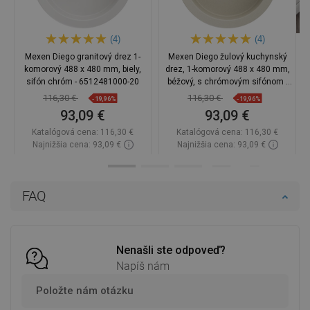
(4)
(4)
Mexen Diego granitový drez 1-
Mexen Diego žulový kuchynský
komorový 488 x 480 mm, biely,
drez, 1-komorový 488 x 480 mm,
sifón chróm - 6512481000-20
béžový, s chrómovým sifónom -
6512481000-69
116,30 €
116,30 €
-19,96%
-19,96%
93,09 €
93,09 €
Katalógová cena:
116,30 €
Katalógová cena:
116,30 €
Najnižšia cena: 93,09 €
Najnižšia cena: 93,09 €
Dostupnosť:
Na sklade
Dostupnosť:
Na sklade
Do košíka
Do košíka
FAQ
Porovnaj
favorite_border
Obľúbené
Porovnaj
favorite_border
Obľúbené
Nenašli ste odpoveď?
Napíš nám
Položte nám otázku