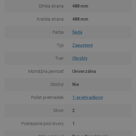
Dlhšia strana
488 mm
Kratšia strana
488 mm
Farba
Šedá
Typ
Zapustený
Tvar
Okrúhly
Montážna pevnosť
Univerzálna
Otočný
Nie
Počet priehradiek
1-priehradkový
Otvor
2
Podrezanie pod otvory
1