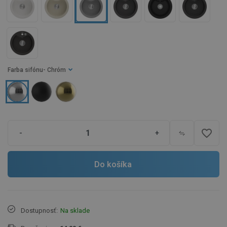
Farba sifónu
- Chróm
favorite_border
-
+
Do košíka
Dostupnosť:
Na sklade