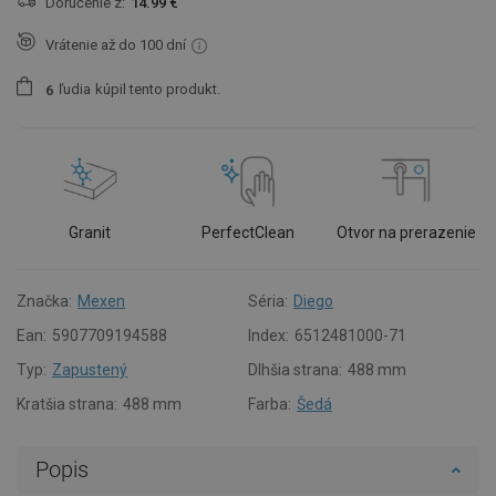
Doručenie z:
14.99 €
Vrátenie až do 100 dní
ľudia
kúpil tento produkt.
6
Granit
PerfectClean
Otvor na prerazenie
Značka:
Mexen
Séria:
Diego
Ean:
5907709194588
Index:
6512481000-71
Typ:
Zapustený
Dlhšia strana:
488 mm
Kratšia strana:
488 mm
Farba:
Šedá
Popis