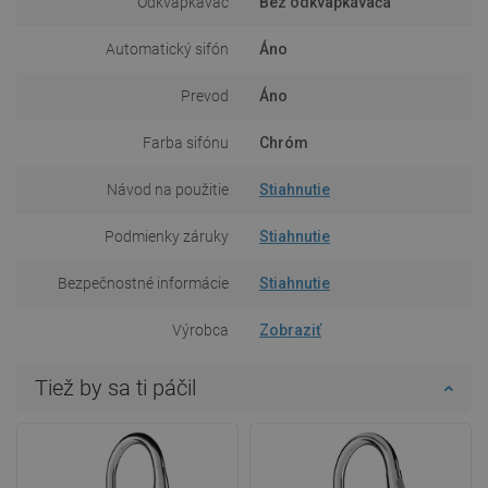
Odkvapkávač
Bez odkvapkávača
Automatický sifón
Áno
Prevod
Áno
Farba sifónu
Chróm
Návod na použitie
Stiahnutie
Podmienky záruky
Stiahnutie
Bezpečnostné informácie
Stiahnutie
Výrobca
Zobraziť
Tiež by sa ti páčil