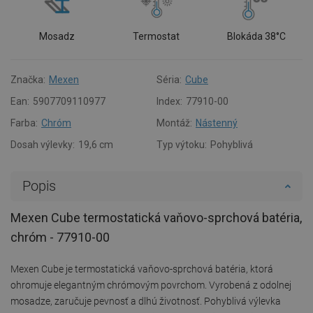
Mosadz
Termostat
Blokáda 38°C
Značka:
Mexen
Séria:
Cube
Ean:
5907709110977
Index:
77910-00
Farba:
Chróm
Montáž:
Nástenný
Dosah výlevky:
19,6 cm
Typ výtoku:
Pohyblivá
Popis
Mexen Cube termostatická vaňovo-sprchová batéria,
chróm - 77910-00
Mexen Cube je termostatická vaňovo-sprchová batéria, ktorá
ohromuje elegantným chrómovým povrchom. Vyrobená z odolnej
mosadze, zaručuje pevnosť a dlhú životnosť. Pohyblivá výlevka