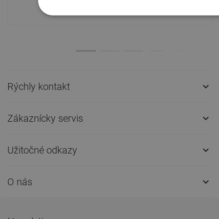
prepravu!
Rýchly kontakt

Zákaznícky servis

Užitočné odkazy

O nás
