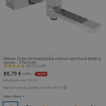
Mexen Cube termostatická vaňovo-sprchová batéria,
chróm - 77910-00
(0)
(6)
Otázky
80,79 €
19,93%
(s DPH)
Katalógová cena:
100,90 €
Najnižšia cena za posledných 30 dní: 80,79 €
Farba
- Chróm