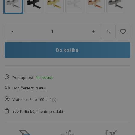
favorite_border
-
+
Do košíka
Dostupnosť:
Na sklade
Doručenie z:
4.99 €
Vrátenie až do 100 dní
ľudia
kúpil tento produkt.
1
7
2