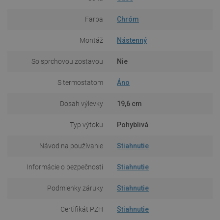
Farba
Chróm
Montáž
Nástenný
So sprchovou zostavou
Nie
S termostatom
Áno
Dosah výlevky
19,6 cm
Typ výtoku
Pohyblivá
Návod na používanie
Stiahnutie
Informácie o bezpečnosti
Stiahnutie
Podmienky záruky
Stiahnutie
Certifikát PZH
Stiahnutie