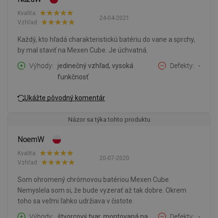
Kvalita:
24-04-2021
Vzhľad:
Každý, kto hľadá charakteristickú batériu do vane a sprchy,
by mal staviť na Mexen Cube. Je úchvatná.
Výhody
jedinečný vzhľad, vysoká
Defekty
-
funkčnosť
Ukážte pôvodný komentár
Názor sa týka tohto produktu
NoemW
Kvalita:
20-07-2020
Vzhľad:
Som ohromený chrómovou batériou Mexen Cube.
Nemyslela som si, že bude vyzerať až tak dobre. Okrem
toho sa veľmi ľahko udržiava v čistote.
Výhody
štvorcový tvar, montovaná na
Defekty
-