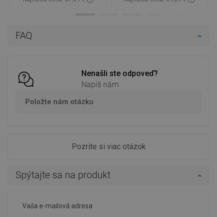
Dostupnosť:
Na sklade
Dostupnosť:
Na sklade
Do košíka
Do košíka
FAQ
Porovnaj
favorite_border
Obľúbené
Porovnaj
favorite_border
Obľúbené
Nenašli ste odpoveď?
Napíš nám
Položte nám otázku
Pozrite si viac otázok
Spýtajte sa na produkt