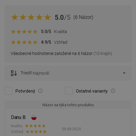
5.0
/5
(6 Názor)
5.0
/5
Kvalita
4.9
/5
Vzhľad
Všeobecné hodnotenie založené na 6 Názor
(10 krajín)
Triediť:
Najnovší
Potvrdený
Ostatné varianty
Názor sa týka tohto produktu
Danu B.
Kvalita:
05-08-2024
Vzhľad: