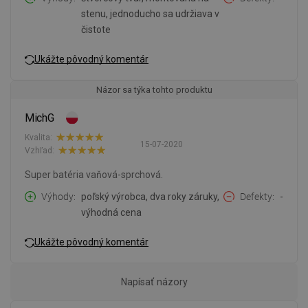
stenu, jednoducho sa udržiava v
čistote
Ukážte pôvodný komentár
Názor sa týka tohto produktu
MichG
Kvalita:
15-07-2020
Vzhľad:
Super batéria vaňová-sprchová.
Výhody
poľský výrobca, dva roky záruky,
Defekty
-
výhodná cena
Ukážte pôvodný komentár
Napísať názory