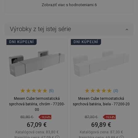
Zobraziť viac s hodnoteniami 6
Výrobky z tej istej série
DNI KÚPEĽNÍ
DNI KÚPEĽNÍ
(6)
(4)
Mexen Cube termostatická
Mexen Cube termostatická
sprchová batéria, chróm - 77200-
sprchová batéria, biela - 77200-20
00
83,80 €
87,30 €
-19,94%
-19,94%
67,09 €
69,89 €
Katalógová cena:
83,80 €
Katalógová cena:
87,30 €
Najnižšia cena: 67,09 €
Najnižšia cena: 69,89 €