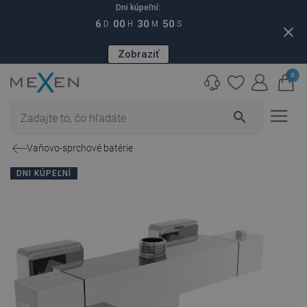
Dni kúpeľní:
6
00
30
49
D
H
M
S
close
Zobraziť
0
search
Vaňovo-sprchové batérie
DNI KÚPEĽNÍ