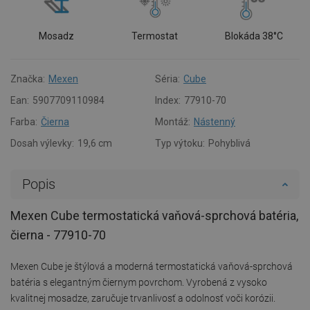
Mosadz
Termostat
Blokáda 38°C
Značka:
Mexen
Séria:
Cube
Ean:
5907709110984
Index:
77910-70
Farba:
Čierna
Montáž:
Nástenný
Dosah výlevky:
19,6 cm
Typ výtoku:
Pohyblivá
Popis
Mexen Cube termostatická vaňová-sprchová batéria,
čierna - 77910-70
Mexen Cube je štýlová a moderná termostatická vaňová-sprchová
batéria s elegantným čiernym povrchom. Vyrobená z vysoko
kvalitnej mosadze, zaručuje trvanlivosť a odolnosť voči korózii.