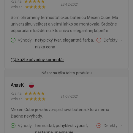
Kvalita:
23-12-2021
Vzhľad:
Som ohromený termostatickou batériou Mexen Cube. Má
univerzálnu veľkosť a veľmi ľahko sa montovala. Srdečne
odporúčam každému, kto sníva o elegantnej kúpeľni.
Výhody
netypický tvar, elegantná farba,
Defekty
-
nízka cena
Ukážte pôvodný komentár
Názor sa týka tohto produktu
AnasK
Kvalita:
31-07-2021
Vzhľad:
Mexen Cube je vaňovo-sprchová batéria, ktorá nemá
žiadne nevýhody.
Výhody
termostat, pohyblivá výpusť,
Defekty
-
nástenné upevnenie