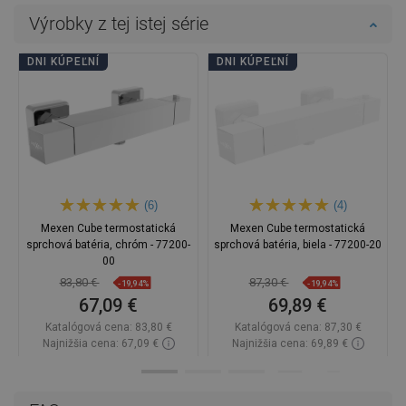
Výrobky z tej istej série
DNI KÚPEĽNÍ
DNI KÚPEĽNÍ
(6)
(4)
Mexen Cube termostatická
Mexen Cube termostatická
sprchová batéria, chróm - 77200-
sprchová batéria, biela - 77200-20
00
83,80 €
87,30 €
-19,94%
-19,94%
67,09 €
69,89 €
Katalógová cena:
83,80 €
Katalógová cena:
87,30 €
Najnižšia cena: 67,09 €
Najnižšia cena: 69,89 €
Dostupnosť:
Na sklade
Dostupnosť:
Na sklade
Do košíka
Do košíka