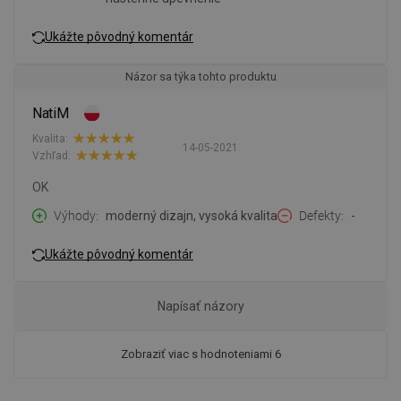
Ukážte pôvodný komentár
Názor sa týka tohto produktu
NatiM
Kvalita:
14-05-2021
Vzhľad:
OK
Výhody
moderný dizajn, vysoká kvalita
Defekty
-
Ukážte pôvodný komentár
Napísať názory
Zobraziť viac s hodnoteniami 6