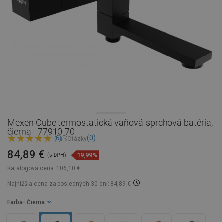
Mexen Cube termostatická vaňová-sprchová batéria,
čierna - 77910-70
(0)
(6)
Otázky
84,89 €
19,99%
(s DPH)
Katalógová cena:
106,10 €
Najnižšia cena za posledných 30 dní: 84,89 €
Farba
- Čierna