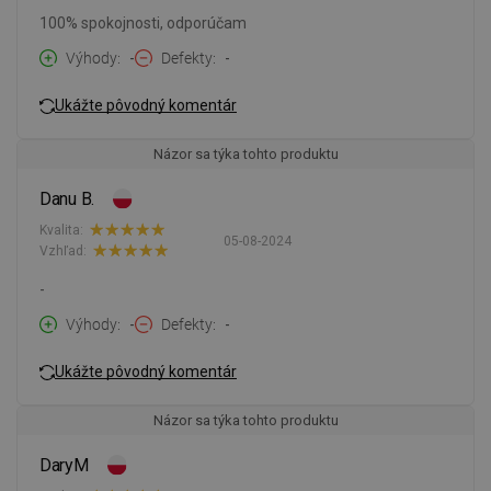
100% spokojnosti, odporúčam
Výhody
-
Defekty
-
Ukážte pôvodný komentár
Názor sa týka tohto produktu
Danu B.
Kvalita:
05-08-2024
Vzhľad:
-
Výhody
-
Defekty
-
Ukážte pôvodný komentár
Názor sa týka tohto produktu
DaryM