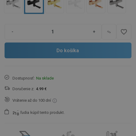
favorite_border
-
+
Do košíka
Dostupnosť:
Na sklade
Doručenie z:
4.99 €
Vrátenie až do 100 dní
ľudia
kúpil tento produkt.
2
1
0