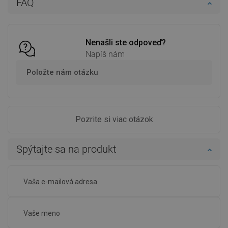
FAQ
Porovnaj
favorite_border
Obľúbené
Porovnaj
favorite_border
Obľúbené
Nenašli ste odpoveď?
Napíš nám
Položte nám otázku
Pozrite si viac otázok
Spýtajte sa na produkt