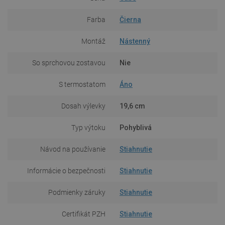
Farba
Čierna
Montáž
Nástenný
So sprchovou zostavou
Nie
S termostatom
Áno
Dosah výlevky
19,6 cm
Typ výtoku
Pohyblivá
Návod na používanie
Stiahnutie
Informácie o bezpečnosti
Stiahnutie
Podmienky záruky
Stiahnutie
Certifikát PZH
Stiahnutie