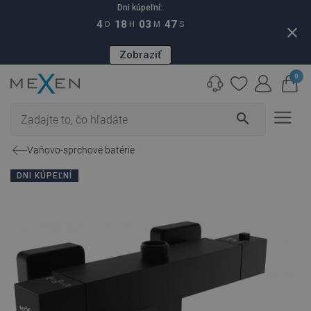
Dni kúpeľní:
4
18
03
46
D
H
M
S
close
Zobraziť
0
search
Vaňovo-sprchové batérie
DNI KÚPEĽNÍ