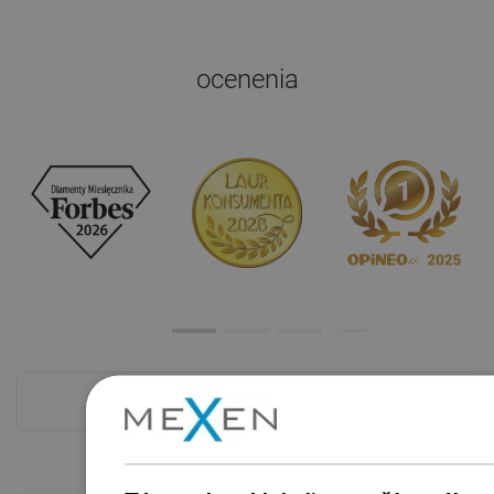
ocenenia
Pokladňa viac