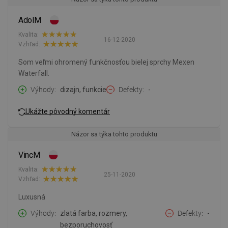
AdolM
Kvalita:
16-12-2020
Vzhľad:
Som veľmi ohromený funkčnosťou bielej sprchy Mexen
Waterfall.
Výhody
dizajn, funkcie
Defekty
-
Ukážte pôvodný komentár
Názor sa týka tohto produktu
VincM
Kvalita:
25-11-2020
Vzhľad:
Luxusná
Výhody
zlatá farba, rozmery,
Defekty
-
bezporuchovosť