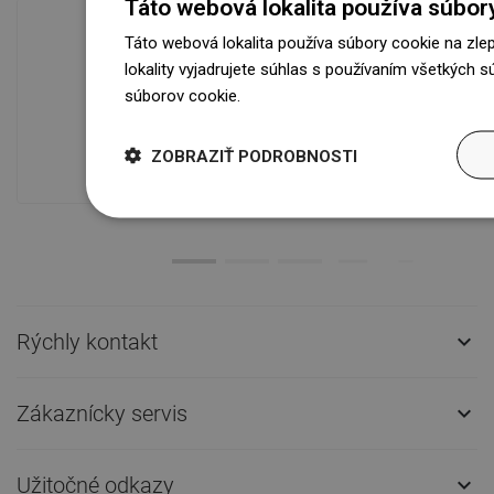
Táto webová lokalita používa súbor
Táto webová lokalita používa súbory cookie na zle
lokality vyjadrujete súhlas s používaním všetkých 
Dostupnosť tovaru
súborov cookie.
Dowiedz się więcej
Naše výrobky na vás čakajú v
modernom sklade.Vždy pripravený na
ZOBRAZIŤ PODROBNOSTI
prepravu!
Rýchly kontakt

Zákaznícky servis

Užitočné odkazy
