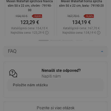
Mexen Waterfall sprchová hlavica
Mexen Waterfall horná sprcha
slim 50 x 22 cm, chróm - 79190-
slim 50 x 22 cm, biela - 79190-20
00
154,10 €
167,70 €
-19,99%
-19,98%
123,29 €
134,19 €
Katalógová cena:
154,10 €
Katalógová cena:
167,70 €
Najnižšia cena: 123,29 €
Najnižšia cena: 134,19 €
Dostupnosť:
2026-11-06
Dostupnosť:
Na sklade
Do košíka
Do košíka
FAQ
Porovnaj
favorite_border
Obľúbené
Porovnaj
favorite_border
Obľúbené
Nenašli ste odpoveď?
Napíš nám
Položte nám otázku
Pozrite si viac otázok