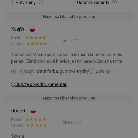
Potvrdený
Ostatné varianty
Názor sa týka tohto produktu
KasjW
Kvalita:
09-11-2021
Vzhľad:
V obchode Mexen som zariadila luxusnú kúpeľňu za málo
peňazí. Zlatá sprchová hlavica je tzv. čerešničkou na torte.
Výhody
zlatá farba, gumové trysky
Defekty
-
Ukážte pôvodný komentár
Názor sa týka tohto produktu
RobeR
Kvalita:
08-03-2021
Vzhľad:
Skvelá