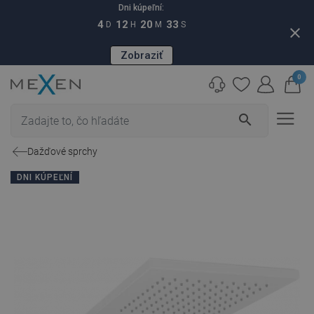
Dni kúpeľní:
4
12
20
32
D
H
M
S
close
Zobraziť
0
search
Dažďové sprchy
DNI KÚPEĽNÍ