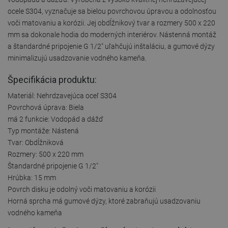
ocele S304, vyznačuje sa bielou povrchovou úpravou a odolnosťou
voči matovaniu a korózii. Jej obdĺžnikový tvar a rozmery 500 x 220
mm sa dokonale hodia do moderných interiérov. Nástenná montáž
a štandardné pripojenie G 1/2" uľahčujú inštaláciu, a gumové dýzy
minimalizujú usadzovanie vodného kameňa.
Špecifikácia produktu:
Materiál: Nehrdzavejúca oceľ S304
Povrchová úprava: Biela
má 2 funkcie: Vodopád a dážď
Typ montáže: Nástená
Tvar: Obdĺžniková
Rozmery: 500 x 220 mm
Štandardné pripojenie G 1/2"
Hrúbka: 15 mm
Povrch disku je odolný voči matovaniu a korózii
Horná sprcha má gumové dýzy, ktoré zabraňujú usadzovaniu
vodného kameňa