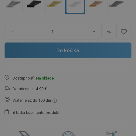
favorite_border
-
+
Do košíka
Dostupnosť:
Na sklade
Doručenie z:
4.99 €
Vrátenie až do 100 dní
ľudia
kúpil tento produkt.
4