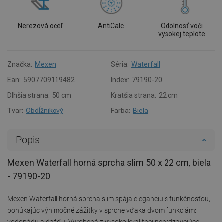
Nerezová oceľ
AntiCalc
Odolnosť voči
vysokej teplote
Značka:
Mexen
Séria:
Waterfall
Ean:
5907709119482
Index:
79190-20
Dlhšia strana:
50 cm
Kratšia strana:
22 cm
Tvar:
Obdĺžnikový
Farba:
Biela
Popis
Mexen Waterfall horná sprcha slim 50 x 22 cm, biela
- 79190-20
Mexen Waterfall horná sprcha slim spája eleganciu s funkčnosťou,
ponúkajúc výnimočné zážitky v sprche vďaka dvom funkciám:
vodopádu a dažďu. Vyrobená z vysoko kvalitnej nehrdzavejúcej