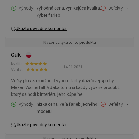
Výhody
výhodná cena, vynikajúca kvalita,
Defekty
-
výber farieb
Ukážte pôvodný komentár
Názor sa týka tohto produktu
GalK
Kvalita:
14-01-2021
Vzhľad:
Veľký plus za možnosť výberu farby dažďovej sprchy
Mexen Warterfall. Vďaka tomu si každý vyberie produkt,
ktorý sa hodí k interiéru jeho kúpeľne.
Výhody
nízka cena, veľa farieb jedného
Defekty
-
modelu
Ukážte pôvodný komentár
Názor sa týka tohto produktu