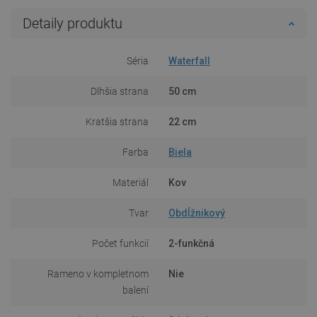
Detaily produktu
Séria
Waterfall
Dlhšia strana
50 cm
Kratšia strana
22 cm
Farba
Biela
Materiál
Kov
Tvar
Obdĺžnikový
Počet funkcií
2-funkčná
Rameno v kompletnom
Nie
balení