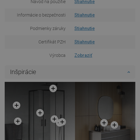
Návod na použitie
Stiahnutie
Informácie o bezpečnosti
Stiahnutie
Podmienky záruky
Stiahnutie
Certifikát PZH
Stiahnutie
Výrobca
Zobraziť
Inšpirácie