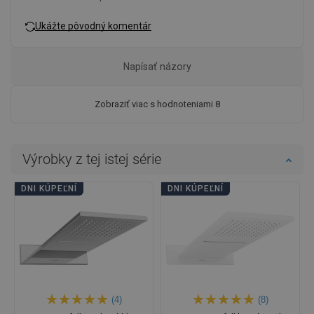
Ukážte pôvodný komentár
Napísať názory
Zobraziť viac s hodnoteniami 8
Výrobky z tej istej série
DNI KÚPEĽNÍ
DNI KÚPEĽNÍ
(4)
(8)