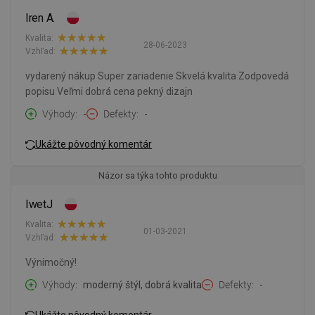
Iren A.
Kvalita:
28-06-2023
Vzhľad:
vydarený nákup Super zariadenie Skvelá kvalita Zodpovedá
popisu Veľmi dobrá cena pekný dizajn
Výhody
-
Defekty
-
Ukážte pôvodný komentár
Názor sa týka tohto produktu
IwetJ
Kvalita:
01-03-2021
Vzhľad:
Výnimočný!
Výhody
moderný štýl, dobrá kvalita
Defekty
-
Ukážte pôvodný komentár