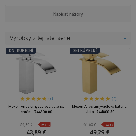
Napísať názory
Výrobky z tej istej série
DNI KÚPEĽNÍ
DNI KÚPEĽNÍ
(7)
(7)
Mexen Aries umývadlová batéria,
Mexen Aries umývadlová batéria,
chróm - 744800-00
zlatá - 744800-50
54,80 €
61,60 €
-19,91%
-19,98%
43,89 €
49,29 €