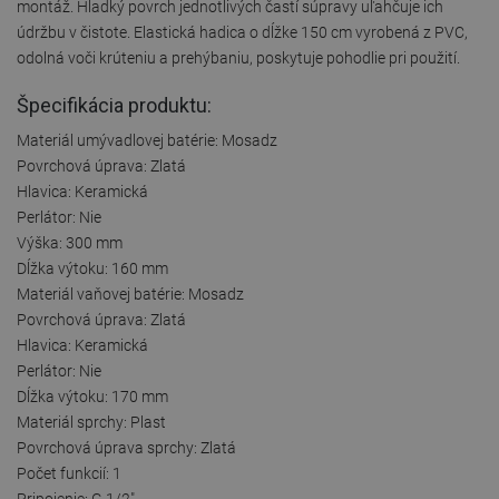
montáž. Hladký povrch jednotlivých častí súpravy uľahčuje ich
údržbu v čistote. Elastická hadica o dĺžke 150 cm vyrobená z PVC,
odolná voči krúteniu a prehýbaniu, poskytuje pohodlie pri použití.
Špecifikácia produktu:
Materiál umývadlovej batérie: Mosadz
Povrchová úprava: Zlatá
Hlavica: Keramická
Perlátor: Nie
Výška: 300 mm
Dĺžka výtoku: 160 mm
Materiál vaňovej batérie: Mosadz
Povrchová úprava: Zlatá
Hlavica: Keramická
Perlátor: Nie
Dĺžka výtoku: 170 mm
Materiál sprchy: Plast
Povrchová úprava sprchy: Zlatá
Počet funkcií: 1
Pripojenie: G 1/2"