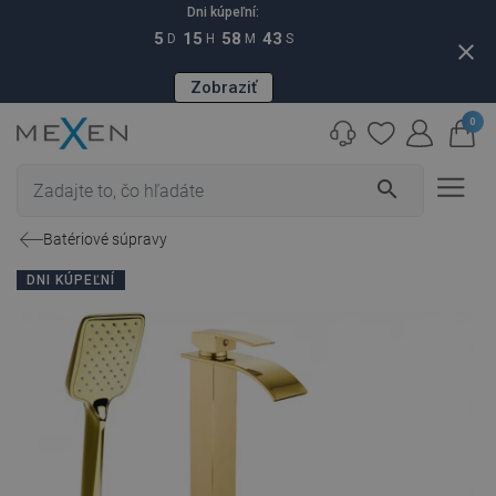
Dni kúpeľní:
5
15
58
42
D
H
M
S
close
Zobraziť
0
search
Batériové súpravy
DNI KÚPEĽNÍ