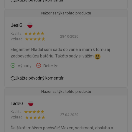
Názor sa týka tohto produktu
JesiG
Kvalita:
28-10-2020
Vzhľad:
Elegantne! Hľadal som sadu do vane a mám k tomu aj
zodpovedajúcu batériu. Takéto sady si vážim
.
Výhody
-
Defekty
-
Ukážte pôvodný komentár
Názor sa týka tohto produktu
TadeG
Kvalita:
27-04-2020
Vzhľad:
Ďalšíkrát môžem pochváliť Mexen, sortiment, obsluha a