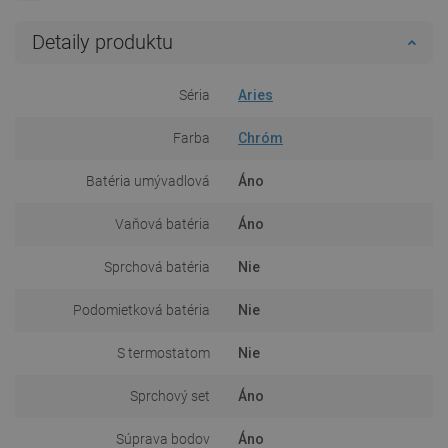
Detaily produktu
Séria
Aries
Farba
Chróm
Batéria umývadlová
Áno
Vaňová batéria
Áno
Sprchová batéria
Nie
Podomietková batéria
Nie
S termostatom
Nie
Sprchový set
Áno
Súprava bodov
Áno