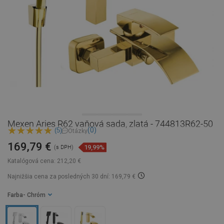
Mexen Aries R62 vaňová sada, zlatá - 744813R62-50
(0)
(5)
Otázky
169,79 €
19,99%
(s DPH)
Katalógová cena:
212,20 €
Najnižšia cena za posledných 30 dní: 169,79 €
Farba
- Chróm