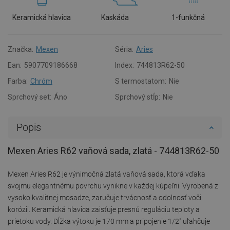
Keramická hlavica
Kaskáda
1-funkčná
Značka:
Mexen
Séria:
Aries
Ean:
5907709186668
Index:
744813R62-50
Farba:
Chróm
S termostatom:
Nie
Sprchový set:
Áno
Sprchový stĺp:
Nie
Popis
Mexen Aries R62 vaňová sada, zlatá - 744813R62-50
Mexen Aries R62 je výnimočná zlatá vaňová sada, ktorá vďaka
svojmu elegantnému povrchu vynikne v každej kúpeľni. Vyrobená z
vysoko kvalitnej mosadze, zaručuje trvácnosť a odolnosť voči
korózii. Keramická hlavica zaisťuje presnú reguláciu teploty a
prietoku vody. Dĺžka výtoku je 170 mm a pripojenie 1/2" uľahčuje