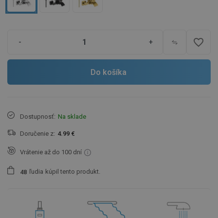
favorite_border
-
+
Do košíka
Dostupnosť:
Na sklade
Doručenie z:
4.99 €
Vrátenie až do 100 dní
ľudia
kúpil tento produkt.
4
8