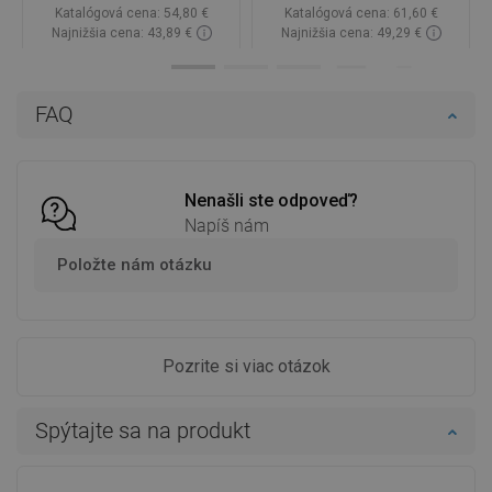
Katalógová cena:
54,80 €
Katalógová cena:
61,60 €
Najnižšia cena: 43,89 €
Najnižšia cena: 49,29 €
Dostupnosť:
Na sklade
Dostupnosť:
Na sklade
Do košíka
Do košíka
FAQ
Porovnaj
favorite_border
Obľúbené
Porovnaj
favorite_border
Obľúbené
Nenašli ste odpoveď?
Napíš nám
Položte nám otázku
Pozrite si viac otázok
Spýtajte sa na produkt