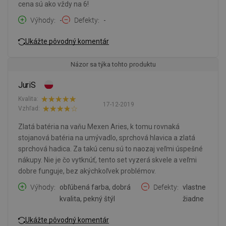
cena sú ako vždy na 6!
Výhody
-
Defekty
-
Ukážte pôvodný komentár
Názor sa týka tohto produktu
JuriS
Kvalita:
17-12-2019
Vzhľad:
Zlatá batéria na vaňu Mexen Aries, k tomu rovnaká
stojanová batéria na umývadlo, sprchová hlavica a zlatá
sprchová hadica. Za takú cenu sú to naozaj veľmi úspešné
nákupy. Nie je čo vytknúť, tento set vyzerá skvele a veľmi
dobre funguje, bez akýchkoľvek problémov.
Výhody
obľúbená farba, dobrá
Defekty
vlastne
kvalita, pekný štýl
žiadne
Ukážte pôvodný komentár