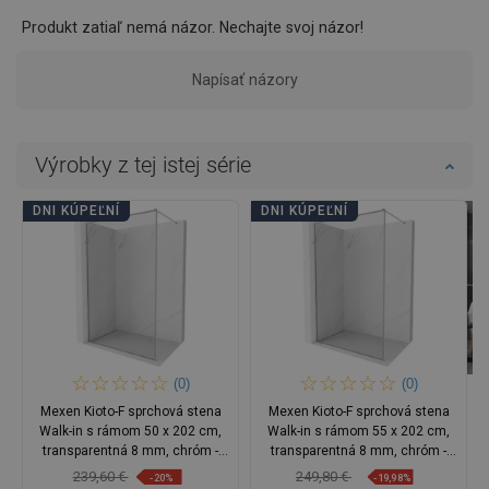
Produkt zatiaľ nemá názor. Nechajte svoj názor!
Napísať názory
Výrobky z tej istej série
DNI KÚPEĽNÍ
DNI KÚPEĽNÍ
(0)
(0)
Mexen Kioto-F sprchová stena
Mexen Kioto-F sprchová stena
Walk-in s rámom 50 x 202 cm,
Walk-in s rámom 55 x 202 cm,
transparentná 8 mm, chróm -
transparentná 8 mm, chróm -
800-050-104-01-00
800-055-104-01-00
239,60 €
249,80 €
-20%
-19,98%