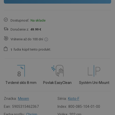
Dostupnosť:
Na sklade
Doručenie z:
49.99 €
Vrátenie až do 100 dní
ľudia
kúpil tento produkt.
1
Tvrdené sklo 8 mm
Povlak EasyClean
Systém Uni-Mount
Značka:
Mexen
Séria:
Kioto-F
Ean:
5905315462367
Index:
800-085-104-01-00
Farba profilu:
Chróm
Výška:
202 cm