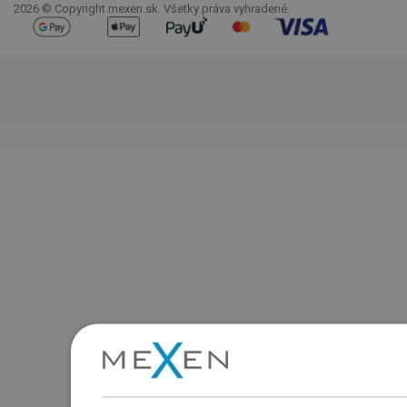
2026 © Copyright mexen.sk. Všetky práva vyhradené.