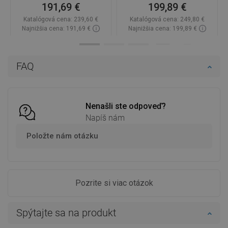
191,69 €
199,89 €
Katalógová cena:
239,60 €
Katalógová cena:
249,80 €
Najnižšia cena: 191,69 €
Najnižšia cena: 199,89 €
Dostupnosť:
Na sklade
Dostupnosť:
Na sklade
Do košíka
Do košíka
FAQ
Porovnaj
favorite_border
Obľúbené
Porovnaj
favorite_border
Obľúbené
Nenašli ste odpoveď?
Napíš nám
Položte nám otázku
Pozrite si viac otázok
Spýtajte sa na produkt