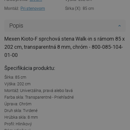
Montáž:
Pri stenovom
Šírka (X):
85 cm
Popis
Mexen Kioto-F sprchová stena Walk-in s rámom 85 x
202 cm, transparentná 8 mm, chróm - 800-085-104-
01-00
Špecifikácia produktu:
Šírka: 85 cm
Výška: 202 cm
Montáž: Univerzálna, pravá alebo ľavá
Farba skla: Transparentné - Priehľadné
Úprava: Chróm
Druh skla: Tvrdené
Hrúbka skla: 8 mm
Profil: Hliníkový