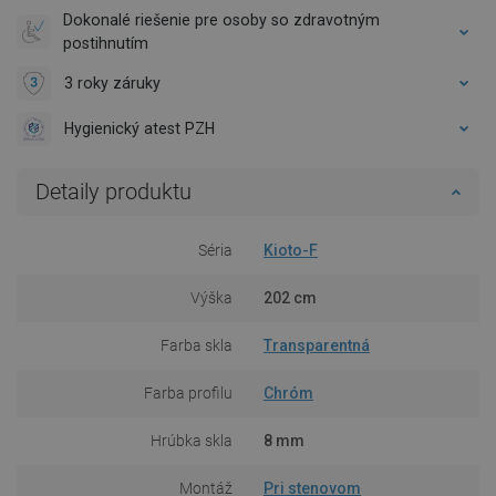
Dokonalé riešenie pre osoby so zdravotným
postihnutím
3 roky záruky
Hygienický atest PZH
Detaily produktu
Séria
Kioto-F
Výška
202 cm
Farba skla
Transparentná
Farba profilu
Chróm
Hrúbka skla
8 mm
Montáž
Pri stenovom