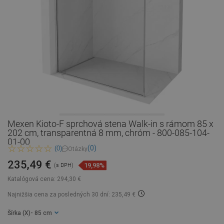
Mexen Kioto-F sprchová stena Walk-in s rámom 85 x
202 cm, transparentná 8 mm, chróm - 800-085-104-
01-00
(0)
(0)
Otázky
235,49 €
19,98%
(s DPH)
Katalógová cena:
294,30 €
Najnižšia cena za posledných 30 dní: 235,49 €
Šírka (X)
- 85 cm