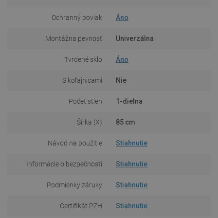
Ochranný povlak
Áno
Montážna pevnosť
Univerzálna
Tvrdené sklo
Áno
S koľajnicami
Nie
Počet stien
1-dielna
Šírka (X)
85 cm
Návod na použitie
Stiahnutie
Informácie o bezpečnosti
Stiahnutie
Podmienky záruky
Stiahnutie
Certifikát PZH
Stiahnutie