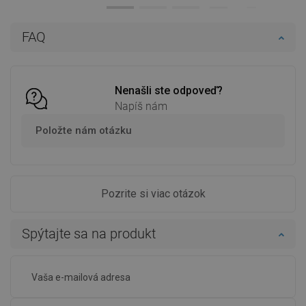
Dostupnosť:
Na sklade
Dostupnosť:
Na sklade
Do košíka
Do košíka
FAQ
Porovnaj
favorite_border
Obľúbené
Porovnaj
favorite_border
Obľúbené
Nenašli ste odpoveď?
Napíš nám
Položte nám otázku
Pozrite si viac otázok
Spýtajte sa na produkt