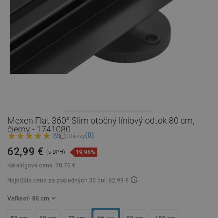
Mexen Flat 360° Slim otočný líniový odtok 80 cm,
čierny - 1741080
(0)
(9)
Otázky
62,99 €
19,96%
(s DPH)
Katalógová cena:
78,70 €
Najnižšia cena za posledných 30 dní: 62,99 €
Veľkosť
- 80 cm