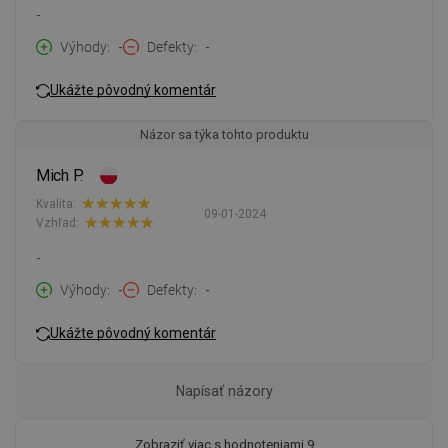
-
Výhody
-
Defekty
-
Ukážte pôvodný komentár
Názor sa týka tohto produktu
Mich P.
Kvalita:
09-01-2024
Vzhľad:
-
Výhody
-
Defekty
-
Ukážte pôvodný komentár
Napísať názory
Zobraziť viac s hodnoteniami 9