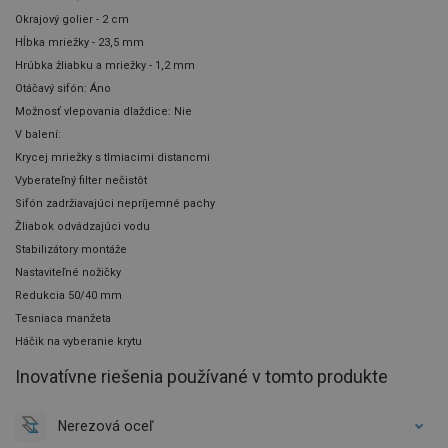
Okrajový golier - 2 cm
Hĺbka mriežky - 23,5 mm
Hrúbka žliabku a mriežky - 1,2 mm
Otáčavý sifón: Áno
Možnosť vlepovania dlaždice: Nie
V balení:
Krycej mriežky s tlmiacimi distancmi
Vyberateľný filter nečistôt
Sifón zadržiavajúci nepríjemné pachy
Žliabok odvádzajúci vodu
Stabilizátory montáže
Nastaviteľné nožičky
Redukcia 50/40 mm
Tesniaca manžeta
Háčik na vyberanie krytu
Inovatívne riešenia používané v tomto produkte
Nerezová oceľ