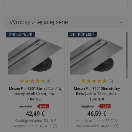
Výrobky z tej istej série
DNI KÚPEĽNÍ
DNI KÚPEĽNÍ
(8)
(6)
Mexen Flat 360° Slim otáčateľný
Mexen Flat 360° Slim otočný
líniový odtok 60 cm, inox -
líniový odtok 70 cm, inox -
1041060
1041070
53,10 €
58,20 €
-19,98%
-19,95%
42,49 €
46,59 €
Katalógová cena:
53,10 €
Katalógová cena:
58,20 €
Najnižšia cena: 42,49 €
Najnižšia cena: 46,59 €