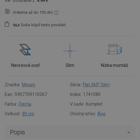
Doručenie z:
4.99 €
Vrátenie až do 100 dní
ľudia
kúpil tento produkt.
9
6
4
Nerezová oceľ
Slim
Nízka montáž
Značka:
Mexen
Séria:
Flat 360° Slim
Ean:
5907709110267
Index:
1741080
Farba:
Čierna
V sade:
Komplet
Veľkosť:
80 cm
Otočný sifón:
Áno
Popis