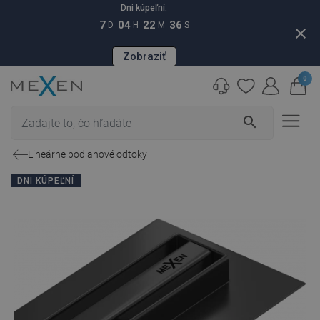
Dni kúpeľní:
7
04
22
35
D
H
M
S
close
Zobraziť
0
search
Lineárne podlahové odtoky
DNI KÚPEĽNÍ