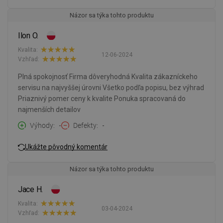
Názor sa týka tohto produktu
Ilon O.
Kvalita:
12-06-2024
Vzhľad:
Plná spokojnosť Firma dôveryhodná Kvalita zákazníckeho
servisu na najvyššej úrovni Všetko podľa popisu, bez výhrad
Priaznivý pomer ceny k kvalite Ponuka spracovaná do
najmenších detailov
Výhody
-
Defekty
-
Ukážte pôvodný komentár
Názor sa týka tohto produktu
Jace H.
Kvalita:
03-04-2024
Vzhľad: