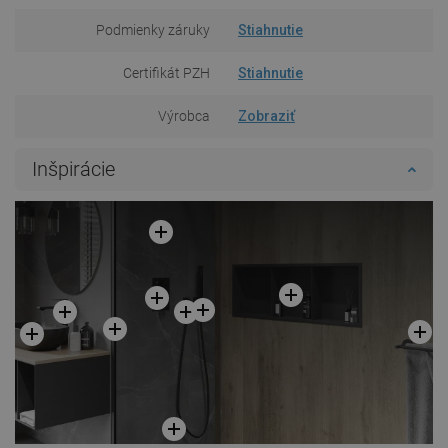
Podmienky záruky
Stiahnutie
Certifikát PZH
Stiahnutie
Výrobca
Zobraziť
Inšpirácie