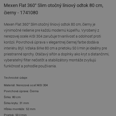
Mexen Flat 360° Slim otočný líniový odtok 80 cm,
čierny - 1741080
Mexen Flat 360° Slim otočný líniový odtok 80 cm, čierny je
výnimočné riešenie pre každú modernú kúpeľňu. Vyrobený z
nerezovej ocele AISI 304 zaručuje trvanlivosť a odolnosť proti
korózii. Povrchová úprava v elegantnej čiernej farbe dodáva
interiéru štýl. Vďaka šírke 80 cm a prietoku 50 l/min je ideálny pre
priestranné sprchy. Otáčavý sifón a doplnky ako kryt s distančnmi,
vyberateľný filter nečistôt a stabilizátory montáže zvyšujú
funkčnosť a pohodlie používania.
Technické údaje:
Materiál: Nerezová oceľ AISI 304
Povrchová úprava: Čierna
Šírka: 80 cm
Šírka krytu: 31 mm
Hĺbka montáže: 52 mm
Prietok: 50 l/min