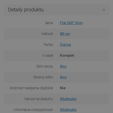
Detaily produktu
Séria
Flat 360° Slim
Veľkosť
80 cm
Farba
Čierna
V sade
Komplet
Slim verzia
Áno
Otočný sifón
Áno
Možnosť nalepenia dlaždice
Nie
Návod na obsluhu
Stiahnutie
Informácie o bezpečnosti
Stiahnutie