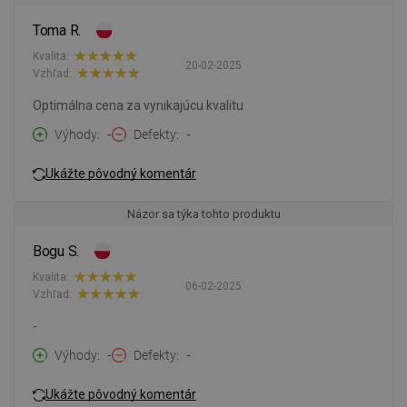
Toma R.
Kvalita:
20-02-2025
Vzhľad:
Optimálna cena za vynikajúcu kvalitu
Výhody
-
Defekty
-
Ukážte pôvodný komentár
Názor sa týka tohto produktu
Bogu S.
Kvalita:
06-02-2025
Vzhľad:
-
Výhody
-
Defekty
-
Ukážte pôvodný komentár