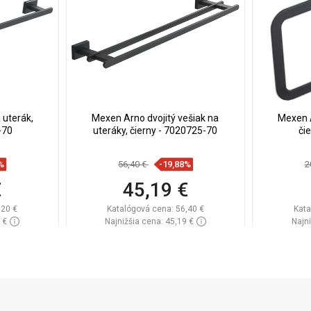
 uterák,
Mexen Arno dvojitý vešiak na
Mexen A
-70
uteráky, čierny - 7020725-70
či
%
56,40 €
-19,88%
2
€
45,19 €
,20 €
Katalógová cena:
56,40 €
Kata
 €
Najnižšia cena: 45,19 €
Najni
lade
Dostupnosť:
Na sklade
Dos
Do košíka
ľúbené
Porovnaj
favorite_border
Obľúbené
Poro