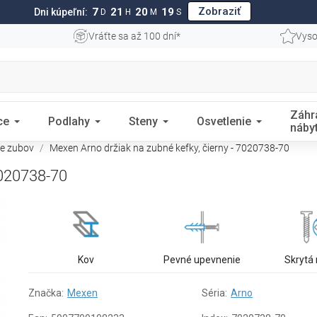
Zobraziť
7
21
20
18
Dni kúpeľní:
D
H
M
S
Vráťte sa až 100 dní*
Vyso
Záhr
ce
Podlahy
Steny
Osvetlenie
náby
ie zubov
Mexen Arno držiak na zubné kefky, čierny - 7020738-70
7020738-70
Kov
Pevné upevnenie
Skrytá
Značka:
Mexen
Séria:
Arno