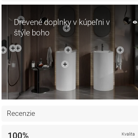
Drevené doplnky v kúpeľni v
štýle boho
Recenzie
100%
Kvalita