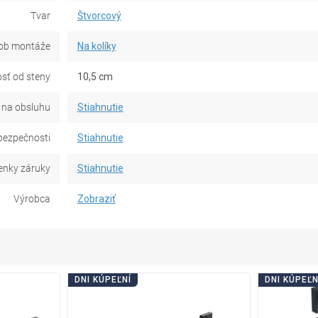
Tvar
Štvorcový
ob montáže
Na kolíky
sť od steny
10,5 cm
na obsluhu
Stiahnutie
bezpečnosti
Stiahnutie
nky záruky
Stiahnutie
Výrobca
Zobraziť
DNI KÚPEĽNÍ
DNI KÚPEĽN