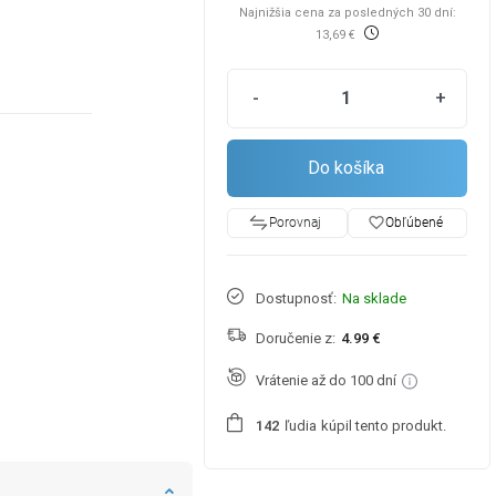
Najnižšia cena za posledných 30 dní:
13,69 €
-
+
Do košíka
favorite_border
Obľúbené
Porovnaj
Dostupnosť:
Na sklade
Doručenie z:
4.99 €
Vrátenie až do 100 dní
ľudia
kúpil tento produkt.
1
4
2