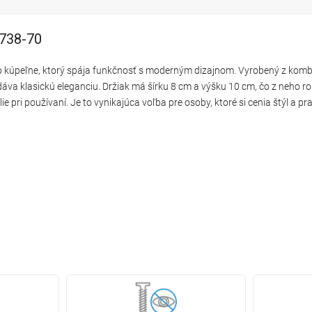
0738-70
o kúpeľne, ktorý spája funkčnosť s moderným dizajnom. Vyrobený z kombi
dáva klasickú eleganciu. Držiak má šírku 8 cm a výšku 10 cm, čo z neho r
e pri používaní. Je to vynikajúca voľba pre osoby, ktoré si cenia štýl a pra