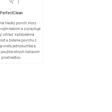
PerfectClean
má hladký povrch, ktorý
vojím leskom a zvýrazňuje
ký vzhľad. Každodenná
vosť a čistenie povrchu z
 je oveľa jednoduchšie a
použitie silných čistiacich
prostriedkov.