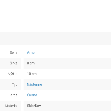
Séria
Arno
Šírka
8 cm
Výška
10 cm
Typ
Nástenné
Farba
Čierna
Materiál
Sklo/Kov