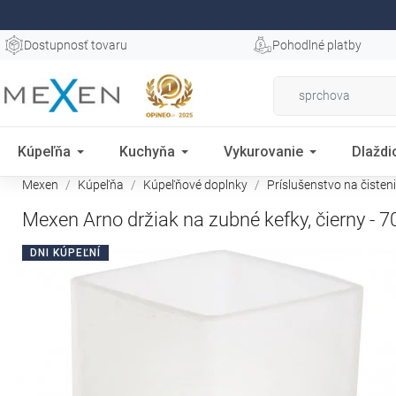
Dostupnosť tovaru
Pohodlné platby
Kúpeľňa
Kuchyňa
Vykurovanie
Dlaždi
Mexen
Kúpeľňa
Kúpeľňové doplnky
Príslušenstvo na čisten
Mexen Arno držiak na zubné kefky, čierny - 
DNI KÚPEĽNÍ