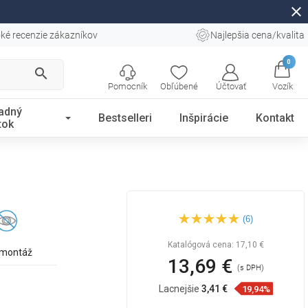
close
ké recenzie zákazníkov
Najlepšia cena/kvalita
0
search
Pomocník
Obľúbené
Účtovať
Vozík
adný
Bestselleri
Inšpirácie
Kontakt
tok
Mexen Arno držiak na zubné
(6)
kefky, čierny - 7020738-70
Katalógová cena:
17,10 €
 montáž
13,69 €
(s DPH)
Lacnejšie
3,41 €
19,94%