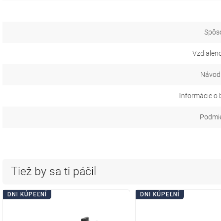
Spôs
Vzdialeno
Návod 
Informácie o 
Podmie
Tiež by sa ti páčil
DNI KÚPEĽNÍ
DNI KÚPEĽNÍ