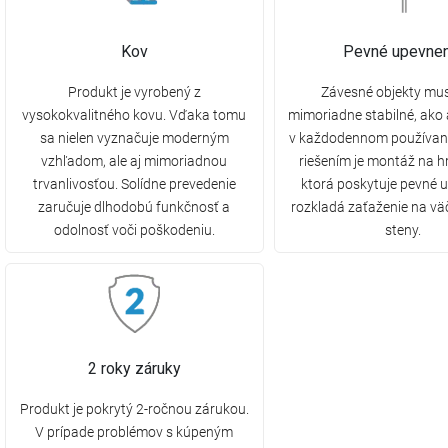
Kov
Pevné upevnen
Produkt je vyrobený z
Závesné objekty mus
vysokokvalitného kovu. Vďaka tomu
mimoriadne stabilné, ako
sa nielen vyznačuje moderným
v každodennom používaní
vzhľadom, ale aj mimoriadnou
riešením je montáž na 
trvanlivosťou. Solídne prevedenie
ktorá poskytuje pevné 
zaručuje dlhodobú funkčnosť a
rozkladá zaťaženie na vä
odolnosť voči poškodeniu.
steny.
2 roky záruky
Produkt je pokrytý 2-ročnou zárukou.
V prípade problémov s kúpeným