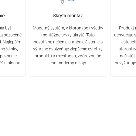
ie
Skrytá montáž
ia byť
Moderný systém, v ktorom boli všetky
Produkt 
 aj bezpečné
montážne prvky ukryté. Toto
uchvacuje s
. Najlepším
inovatívne riešenie uľahčuje čistenie a
estetic
hmoždinky,
výrazne ovplyvňuje zlepšenie estetiky
starostli
upevnenie,
produktu a miestnosti, zdôrazňujúc
nečistôt
čšiu plochu
jeho moderný dizajn.
nevyžaduje 