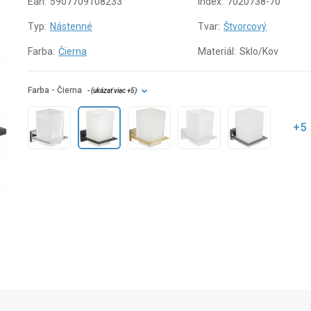
Ean:
5907709108233
Index:
7020738-70
Typ:
Nástenné
Tvar:
Štvorcový
Farba:
Čierna
Materiál:
Sklo/Kov
Farba
- Čierna
- (
ukázať viac
+5
)
+5