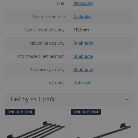
Tvar
Štvorcový
Spôsob montáže
Na kolíky
Vzdialenosť od steny
10,5 cm
Návod na obsluhu
Stiahnutie
Informácie o bezpečnosti
Stiahnutie
Podmienky záruky
Stiahnutie
Výrobca
Zobraziť
Tiež by sa ti páčil
DNI KÚPEĽNÍ
DNI KÚPEĽNÍ