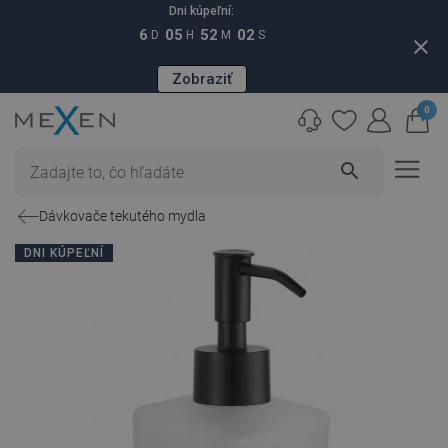
Dni kúpeľní:
6
05
52
01
D
H
M
S
close
Zobraziť
0
search
Dávkovače tekutého mydla
DNI KÚPEĽNÍ