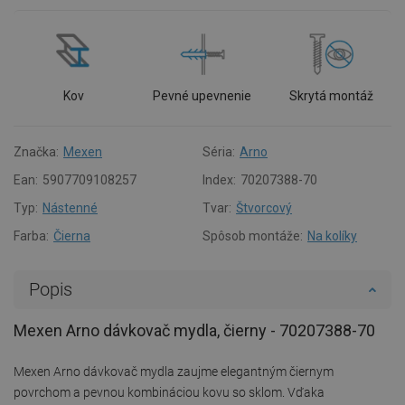
Kov
Pevné upevnenie
Skrytá montáž
Značka:
Mexen
Séria:
Arno
Ean:
5907709108257
Index:
70207388-70
Typ:
Nástenné
Tvar:
Štvorcový
Farba:
Čierna
Spôsob montáže:
Na kolíky
Popis
Mexen Arno dávkovač mydla, čierny - 70207388-70
Mexen Arno dávkovač mydla zaujme elegantným čiernym
povrchom a pevnou kombináciou kovu so sklom. Vďaka