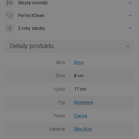
Skrytá montáž
PerfectClean
2 roky záruky
Detaily produktu
Séria
Arno
Šírka
8 cm
Výška
17 cm
Typ
Nástenné
Farba
Čierna
Materiál
Sklo/Kov