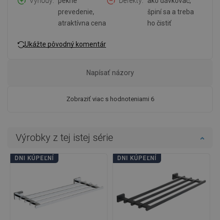
Výhody
pekné
Defekty
ako dávkovač,
prevedenie,
špiní sa a treba
atraktívna cena
ho čistiť
Ukážte pôvodný komentár
Napísať názory
Zobraziť viac s hodnoteniami 6
Výrobky z tej istej série
DNI KÚPEĽNÍ
DNI KÚPEĽNÍ