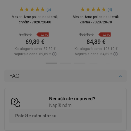
(5)
(4)
Mexen Arno polica na uterák,
Mexen Arno polica na uterák,
chróm - 7020720-00
čierna - 7020720-70
87,30 €
106,10 €
-19,94%
-19,99%
69,89 €
84,89 €
Katalógová cena:
87,30 €
Katalógová cena:
106,10 €
Najnižšia cena: 69,89 €
Najnižšia cena: 84,89 €
Dostupnosť:
Na sklade
Dostupnosť:
Na sklade
Do košíka
Do košíka
FAQ
Porovnaj
favorite_border
Obľúbené
Porovnaj
favorite_border
Obľúbené
Nenašli ste odpoveď?
Napíš nám
Položte nám otázku