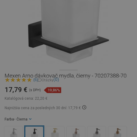
Mexen Arno dávkovač mydla, čierny - 70207388-70
(0)
(6)
Otázky
17,79 €
19,86%
(s DPH)
Katalógová cena:
22,20 €
Najnižšia cena za posledných 30 dní: 17,79 €
Farba
- Čierna