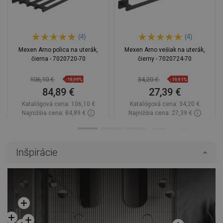
(4)
(4)
Mexen Arno polica na uterák,
Mexen Arno vešiak na uterák,
čierna - 7020720-70
čierny - 7020724-70
106,10 €
34,20 €
-19,99%
-19,91%
84,89 €
27,39 €
Katalógová cena:
106,10 €
Katalógová cena:
34,20 €
Najnižšia cena: 84,89 €
Najnižšia cena: 27,39 €
Dostupnosť:
Na sklade
Dostupnosť:
Na sklade
Do košíka
Do košíka
Inšpirácie
Porovnaj
favorite_border
Obľúbené
Porovnaj
favorite_border
Obľúbené