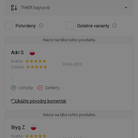
Triediť:
Najnovší
Potvrdený
Ostatné varianty
Názor sa týka tohto produktu
Adri S.
Kvalita:
03-06-2023
Vzhľad:
-
Výhody
-
Defekty
-
Ukážte pôvodný komentár
Názor sa týka tohto produktu
Bryg Z.
Kvalita: