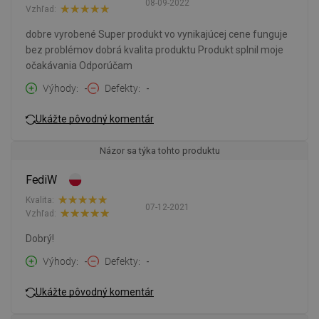
08-09-2022
Vzhľad:
dobre vyrobené Super produkt vo vynikajúcej cene funguje
bez problémov dobrá kvalita produktu Produkt splnil moje
očakávania Odporúčam
Výhody
-
Defekty
-
Ukážte pôvodný komentár
Názor sa týka tohto produktu
FediW
Kvalita:
07-12-2021
Vzhľad:
Dobrý!
Výhody
-
Defekty
-
Ukážte pôvodný komentár