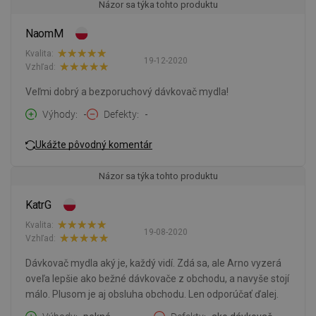
Názor sa týka tohto produktu
NaomM
Kvalita:
19-12-2020
Vzhľad:
Veľmi dobrý a bezporuchový dávkovač mydla!
Výhody
-
Defekty
-
Ukážte pôvodný komentár
Názor sa týka tohto produktu
KatrG
Kvalita:
19-08-2020
Vzhľad:
Dávkovač mydla aký je, každý vidí. Zdá sa, ale Arno vyzerá
oveľa lepšie ako bežné dávkovače z obchodu, a navyše stojí
málo. Plusom je aj obsluha obchodu. Len odporúčať ďalej.