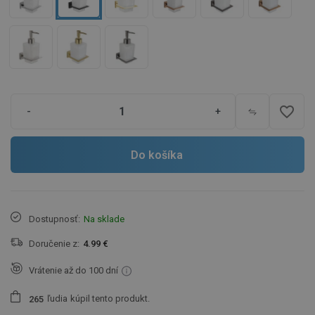
favorite_border
-
+
Do košíka
Dostupnosť:
Na sklade
Doručenie z:
4.99 €
Vrátenie až do 100 dní
ľudia
kúpil tento produkt.
2
6
5