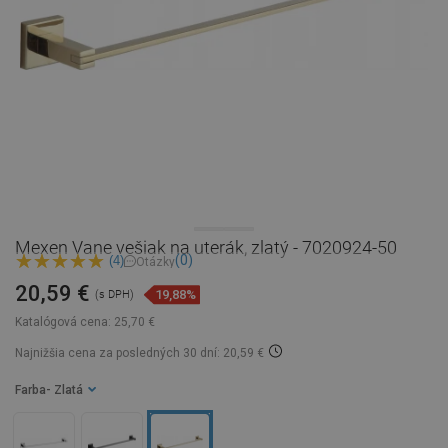
Mexen Vane vešiak na uterák, zlatý - 7020924-50
(0)
(4)
Otázky
20,59 €
19,88%
(s DPH)
Katalógová cena:
25,70 €
Najnižšia cena za posledných 30 dní: 20,59 €
Farba
- Zlatá