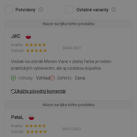
Potvrdený
Ostatné varianty
Názor sa týka tohto produktu
JiříC
Kvalita:
24-04-2021
Vzhľad:
Vešiak na uterák Mexen Vane v zlatej farbe je nielen
praktickým vybavením, ale aj ozdobou kúpeľne.
Výhody
Vzhľad
Defekty
Cena.
Ukážte pôvodný komentár
Názor sa týka tohto produktu
PetaL
Kvalita:
08-01-2021
Vzhľad: