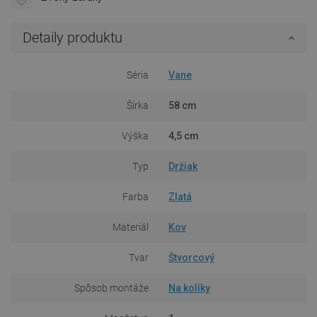
Detaily produktu
Séria
Vane
Šírka
58 cm
Výška
4,5 cm
Typ
Držiak
Farba
Zlatá
Materiál
Kov
Tvar
Štvorcový
Spôsob montáže
Na kolíky