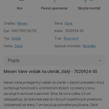
Kov
Pevné upevnenie
Skrytá montáž
Značka:
Mexen
Séria:
Vane
Ean:
5907709126732
Index:
7020924-50
Typ:
Držiak
Tvar:
Štvorcový
Farba:
Zlatá
Spôsob montáže:
Na kolíky
Popis
Mexen Vane vešiak na uterák, zlatý - 7020924-50
Mexen Vane je elegantný vešiak na uterák v zlatom prevedení, ktorý
kombinuje funkčnosť s výnimočným štýlom. Vyrobený z kovu
zaručuje trvanlivosť a pevnosť. Šírka 58 cm a výška 4,5 cm
zabezpečujú, že dokonale sedí do rôznych kúpeľňových priestorov.
Vzdialenosť od steny 7 cm zaručuje pohodlné používanie. Zlatá