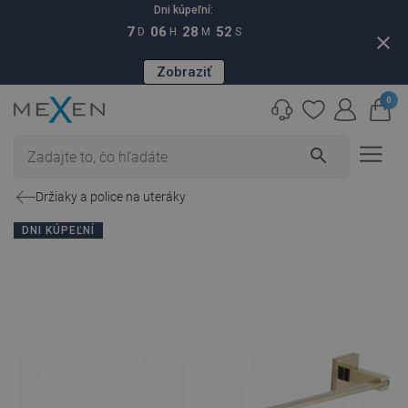
Dni kúpeľní:
7
06
28
51
D
H
M
S
close
Zobraziť
0
search
Držiaky a police na uteráky
DNI KÚPEĽNÍ