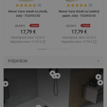
(4)
(5)
Mexen Vane vešiak na uterák,
Mexen Vane držiak na toaletný
zlatý - 7020932-50
papier, zlatý - 7020933-50
22,20 €
22,20 €
-19,86%
-19,86%
17,79 €
17,79 €
Katalógová cena:
22,20 €
Katalógová cena:
22,20 €
Najnižšia cena: 17,79 €
Najnižšia cena: 17,79 €
Dostupnosť:
Na sklade
Dostupnosť:
Na sklade
Do košíka
Do košíka
Inšpirácie
Porovnaj
favorite_border
Obľúbené
Porovnaj
favorite_border
Obľúbené