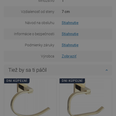
Množstvo
1
Vzdialenosť od steny
7 cm
Návod na obsluhu
Stiahnutie
Informácie o bezpečnosti
Stiahnutie
Podmienky záruky
Stiahnutie
Výrobca
Zobraziť
Tiež by sa ti páčil
DNI KÚPEĽNÍ
DNI KÚPEĽNÍ