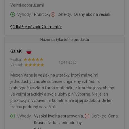
Veľmi odporúčam!
Výhody
Praktický
Defekty
Drahý ako na vešiak.
Ukážte pôvodný komentár
Názor sa týka tohto produktu
GaiaK
Kvalita:
12-11-2020
Vzhľad:
Mexen Vane je vešiak na uteráky, ktorý má veľmi
jednoduchý tvar, ale súčasne originálny vzhľad. To
zabezpečuje zlatá farba materiálu, z ktorého je vyrobený.
Je veľmi praktický a svoje úlohy plní výborne. Nie je len
praktickým vybavením kúpeľne, ale aj jej ozdobou. Je len
trochu pridrahý na vešiak.
Výhody
Vysoká kvalita spracovania,
Defekty
Cena.
Krásna farba, Jednoduchý