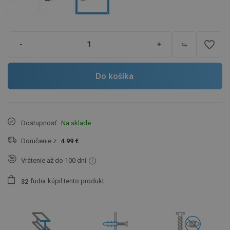
favorite_border
-
+
Do košíka
Dostupnosť:
Na sklade
Doručenie z:
4.99 €
Vrátenie až do 100 dní
ľudia
kúpil tento produkt.
3
2