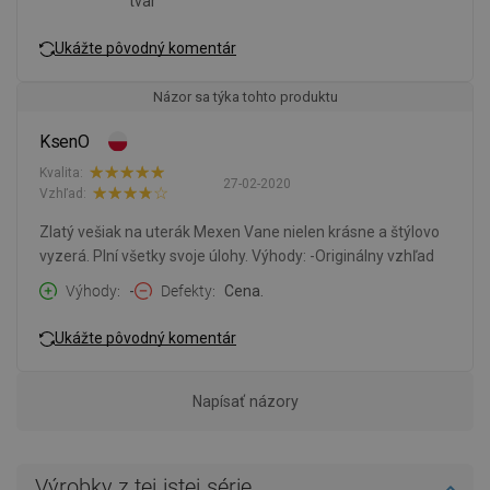
tvar
Ukážte pôvodný komentár
Názor sa týka tohto produktu
KsenO
Kvalita:
27-02-2020
Vzhľad:
Zlatý vešiak na uterák Mexen Vane nielen krásne a štýlovo
vyzerá. Plní všetky svoje úlohy. Výhody: -Originálny vzhľad
Výhody
-
Defekty
Cena.
Ukážte pôvodný komentár
Napísať názory
Výrobky z tej istej série