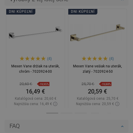
DNI KÚPEĽNÍ
DNI KÚPEĽNÍ
(4)
(4)
Mexen Vane držiak na uterák,
Mexen Vane vešiak na uterák,
chróm - 7020924-00
zlatý - 7020924-50
20,60 €
25,70 €
-19,95%
-19,88%
16,49 €
20,59 €
Katalógová cena:
20,60 €
Katalógová cena:
25,70 €
Najnižšia cena: 16,49 €
Najnižšia cena: 20,59 €
Dostupnosť:
Na sklade
Dostupnosť:
Na sklade
Do košíka
Do košíka
FAQ
Porovnaj
favorite_border
Obľúbené
Porovnaj
favorite_border
Obľúbené