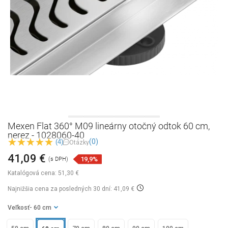
Mexen Flat 360° M09 lineárny otočný odtok 60 cm,
nerez - 1028060-40
(0)
(4)
Otázky
41,09 €
19,9%
(s DPH)
Katalógová cena:
51,30 €
Najnižšia cena za posledných 30 dní: 41,09 €
Veľkosť
- 60 cm