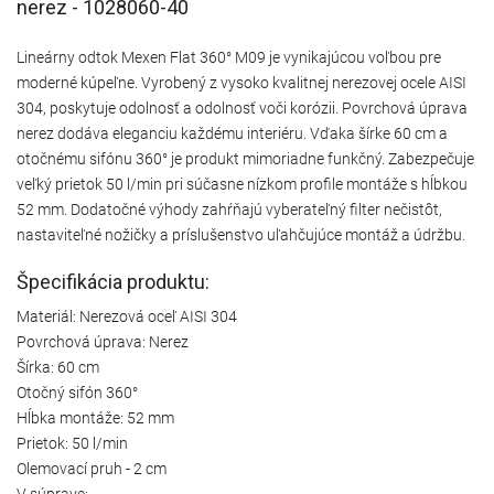
nerez - 1028060-40
Lineárny odtok Mexen Flat 360° M09 je vynikajúcou voľbou pre
moderné kúpeľne. Vyrobený z vysoko kvalitnej nerezovej ocele AISI
304, poskytuje odolnosť a odolnosť voči korózii. Povrchová úprava
nerez dodáva eleganciu každému interiéru. Vďaka šírke 60 cm a
otočnému sifónu 360° je produkt mimoriadne funkčný. Zabezpečuje
veľký prietok 50 l/min pri súčasne nízkom profile montáže s hĺbkou
52 mm. Dodatočné výhody zahŕňajú vyberateľný filter nečistôt,
nastaviteľné nožičky a príslušenstvo uľahčujúce montáž a údržbu.
Špecifikácia produktu:
Materiál: Nerezová oceľ AISI 304
Povrchová úprava: Nerez
Šírka: 60 cm
Otočný sifón 360°
Hĺbka montáže: 52 mm
Prietok: 50 l/min
Olemovací pruh - 2 cm
V súprave: