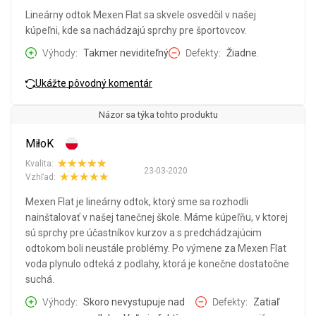
Lineárny odtok Mexen Flat sa skvele osvedčil v našej
kúpeľni, kde sa nachádzajú sprchy pre športovcov.
Výhody
Takmer neviditeľný
Defekty
Žiadne.
Ukážte pôvodný komentár
Názor sa týka tohto produktu
MiłoK
Kvalita:
23-03-2020
Vzhľad:
Mexen Flat je lineárny odtok, ktorý sme sa rozhodli
nainštalovať v našej tanečnej škole. Máme kúpeľňu, v ktorej
sú sprchy pre účastníkov kurzov a s predchádzajúcim
odtokom boli neustále problémy. Po výmene za Mexen Flat
voda plynulo odteká z podlahy, ktorá je konečne dostatočne
suchá.
Výhody
Skoro nevystupuje nad
Defekty
Zatiaľ