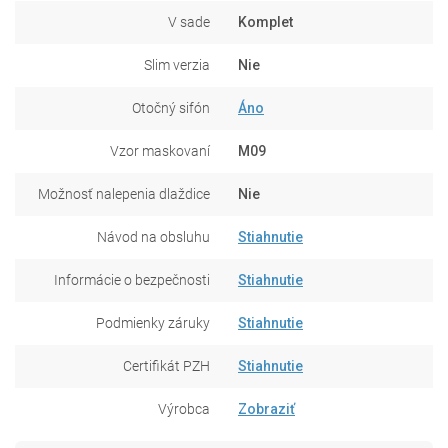
V sade
Komplet
Slim verzia
Nie
Otočný sifón
Áno
Vzor maskovaní
M09
Možnosť nalepenia dlaždice
Nie
Návod na obsluhu
Stiahnutie
Informácie o bezpečnosti
Stiahnutie
Podmienky záruky
Stiahnutie
Certifikát PZH
Stiahnutie
Výrobca
Zobraziť