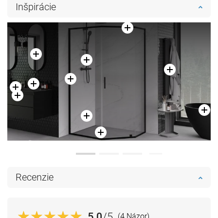
Inšpirácie
Recenzie
5.0
/5
(4 Názor)