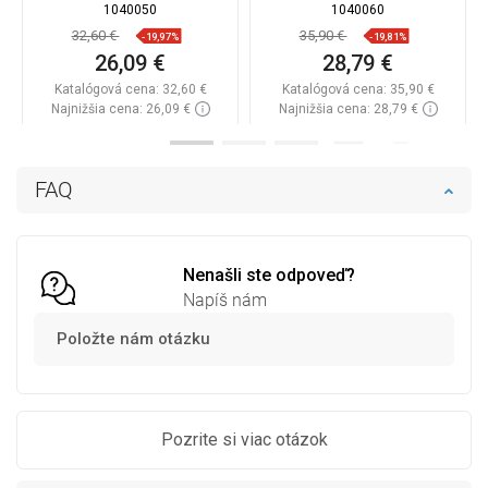
1040050
1040060
32,60 €
35,90 €
-19,97%
-19,81%
26,09 €
28,79 €
Katalógová cena:
32,60 €
Katalógová cena:
35,90 €
Najnižšia cena: 26,09 €
Najnižšia cena: 28,79 €
Dostupnosť:
Na sklade
Dostupnosť:
Na sklade
Do košíka
Do košíka
FAQ
Porovnaj
favorite_border
Obľúbené
Porovnaj
favorite_border
Obľúbené
Nenašli ste odpoveď?
Napíš nám
Položte nám otázku
Pozrite si viac otázok