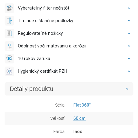
Vyberateľný filter nečistôt
Tlmiace dištančné podložky
Regulovateľné nožičky
Odolnosť voči matovaniu a korózii
10 rokov záruka
Hygienický certifikát PZH
Detaily produktu
Séria
Flat 360°
Veľkosť
60 cm
Farba
Inox