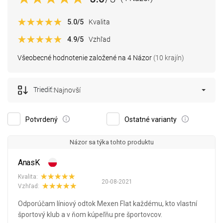
5.0
/5
Kvalita
4.9
/5
Vzhľad
Všeobecné hodnotenie založené na 4 Názor
(10 krajín)
Triediť:
Najnovší
Potvrdený
Ostatné varianty
Názor sa týka tohto produktu
AnasK
Kvalita:
20-08-2021
Vzhľad:
Odporúčam líniový odtok Mexen Flat každému, kto vlastní
športový klub a v ňom kúpeľňu pre športovcov.