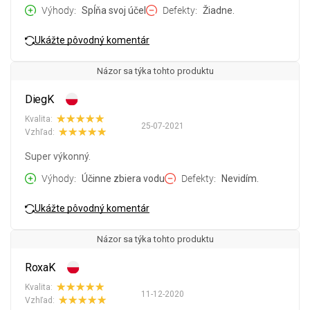
Výhody
Spĺňa svoj účel
Defekty
Žiadne.
Ukážte pôvodný komentár
Názor sa týka tohto produktu
DiegK
Kvalita:
25-07-2021
Vzhľad:
Super výkonný.
Výhody
Účinne zbiera vodu
Defekty
Nevidím.
Ukážte pôvodný komentár
Názor sa týka tohto produktu
RoxaK
Kvalita:
11-12-2020
Vzhľad: