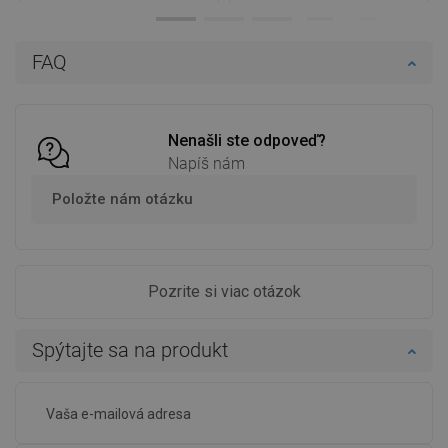
Dostupnosť:
Na sklade
Dostupnosť:
Na sklade
Do košíka
Do košíka
FAQ
Porovnaj
favorite_border
Obľúbené
Porovnaj
favorite_border
Obľúbené
Nenašli ste odpoveď?
Napíš nám
Položte nám otázku
Pozrite si viac otázok
Spýtajte sa na produkt