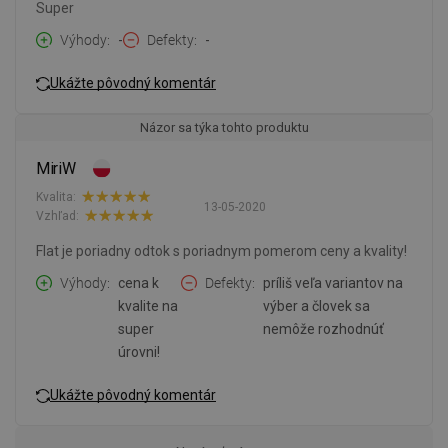
Super
Výhody
-
Defekty
-
Ukážte pôvodný komentár
Názor sa týka tohto produktu
MiriW
Kvalita:
13-05-2020
Vzhľad:
Flat je poriadny odtok s poriadnym pomerom ceny a kvality!
Výhody
cena k
Defekty
príliš veľa variantov na
kvalite na
výber a človek sa
super
nemôže rozhodnúť
úrovni!
Ukážte pôvodný komentár