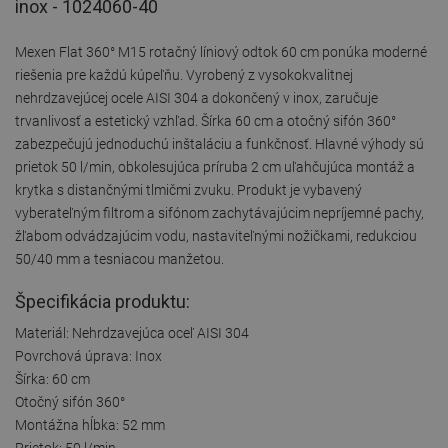
inox - 1024060-40
Mexen Flat 360° M15 rotačný líniový odtok 60 cm ponúka moderné
riešenia pre každú kúpeľňu. Vyrobený z vysokokvalitnej
nehrdzavejúcej ocele AISI 304 a dokončený v inox, zaručuje
trvanlivosť a estetický vzhľad. Šírka 60 cm a otočný sifón 360°
zabezpečujú jednoduchú inštaláciu a funkčnosť. Hlavné výhody sú
prietok 50 l/min, obkolesujúca príruba 2 cm uľahčujúca montáž a
krytka s distančnými tlmičmi zvuku. Produkt je vybavený
vyberateľným filtrom a sifónom zachytávajúcim nepríjemné pachy,
žľabom odvádzajúcim vodu, nastaviteľnými nožičkami, redukciou
50/40 mm a tesniacou manžetou.
Špecifikácia produktu:
Materiál: Nehrdzavejúca oceľ AISI 304
Povrchová úprava: Inox
Šírka: 60 cm
Otočný sifón 360°
Montážna hĺbka: 52 mm
Prietok: 50 l/min