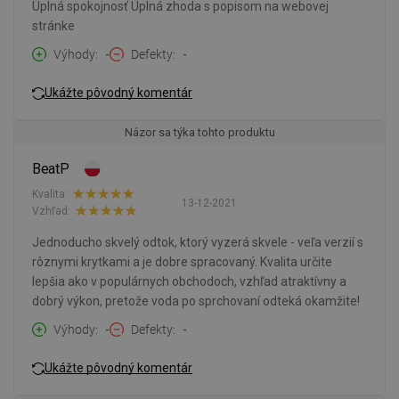
Úplná spokojnosť Úplná zhoda s popisom na webovej
stránke
Výhody
-
Defekty
-
Ukážte pôvodný komentár
Názor sa týka tohto produktu
BeatP
Kvalita:
13-12-2021
Vzhľad:
Jednoducho skvelý odtok, ktorý vyzerá skvele - veľa verzií s
rôznymi krytkami a je dobre spracovaný. Kvalita určite
lepšia ako v populárnych obchodoch, vzhľad atraktívny a
dobrý výkon, pretože voda po sprchovaní odteká okamžite!
Výhody
-
Defekty
-
Ukážte pôvodný komentár