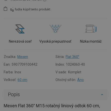
ľudia
kúpil tento produkt.
5
0
Nerezová oceľ
Vysoká priepustnosť
Nízka montáž
Značka:
Mexen
Séria:
Flat 360°
Ean:
5907709100442
Index:
1024060-40
Farba:
Inox
V sade:
Komplet
Veľkosť:
60 cm
Otočný sifón:
Áno
Popis
Mexen Flat 360° M15 rotačný líniový odtok 60 cm,