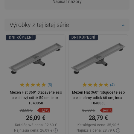
Napísať názory
Výrobky z tej istej série
DNI KÚPEĽNÍ
DNI KÚPEĽNÍ
(6)
(4)
Mexen Flat 360° otáčavé teleso
Mexen Flat 360° rotujúce teleso
pre líniový odtok 50 cm, inox -
pre lineárny odtok 60 cm, inox -
1040050
1040060
32,60 €
35,90 €
-19,97%
-19,81%
26,09 €
28,79 €
Katalógová cena:
32,60 €
Katalógová cena:
35,90 €
Najnižšia cena: 26,09 €
Najnižšia cena: 28,79 €