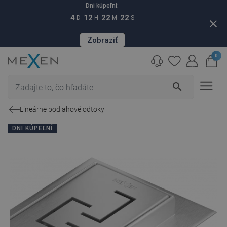
Dni kúpeľní:
4
12
22
21
D
H
M
S
close
Zobraziť
0
search
Lineárne podlahové odtoky
DNI KÚPEĽNÍ