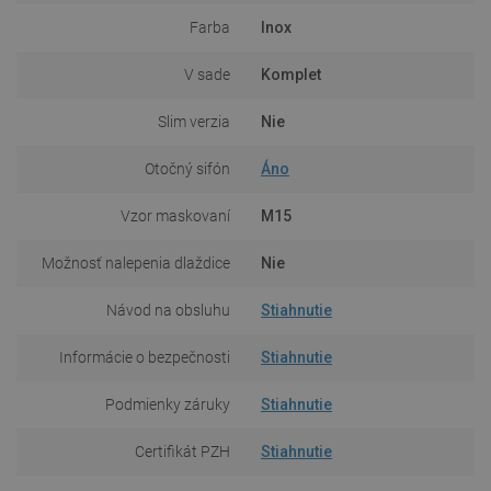
Farba
Inox
V sade
Komplet
Slim verzia
Nie
Otočný sifón
Áno
Vzor maskovaní
M15
Možnosť nalepenia dlaždice
Nie
Návod na obsluhu
Stiahnutie
Informácie o bezpečnosti
Stiahnutie
Podmienky záruky
Stiahnutie
Certifikát PZH
Stiahnutie