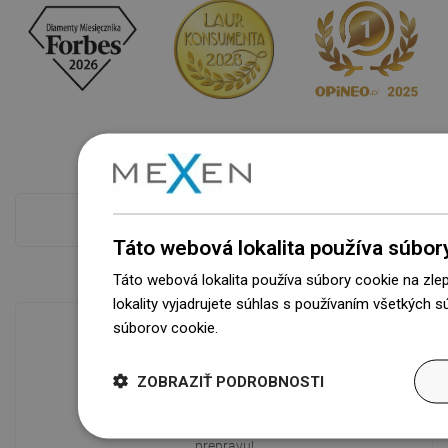
Pokladňa viac
Táto webová lokalita používa súbor
Táto webová lokalita používa súbory cookie na zle
lokality vyjadrujete súhlas s používaním všetkých 
súborov cookie.
Dowiedz się więcej
Dostupnosť tovaru
ZOBRAZIŤ PODROBNOSTI
Naše výrobky na vás čakajú v
modernom sklade.Vždy pripravený na
prepravu!