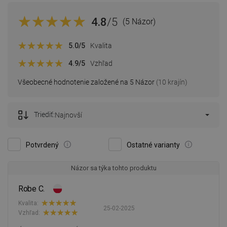
4.8
/5
(5 Názor)
5.0
/5
Kvalita
4.9
/5
Vzhľad
Všeobecné hodnotenie založené na 5 Názor
(10 krajín)
Triediť:
Najnovší
Potvrdený
Ostatné varianty
Názor sa týka tohto produktu
Robe C.
Kvalita:
25-02-2025
Vzhľad: