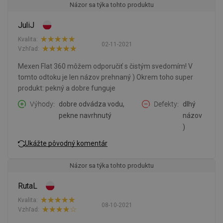
Názor sa týka tohto produktu
JuliJ
Kvalita:
02-11-2021
Vzhľad:
Mexen Flat 360 môžem odporučiť s čistým svedomím! V
tomto odtoku je len názov prehnaný ) Okrem toho super
produkt: pekný a dobre funguje
Výhody
dobre odvádza vodu,
Defekty
dlhý
pekne navrhnutý
názov
)
Ukážte pôvodný komentár
Názor sa týka tohto produktu
RutaL
Kvalita:
08-10-2021
Vzhľad: