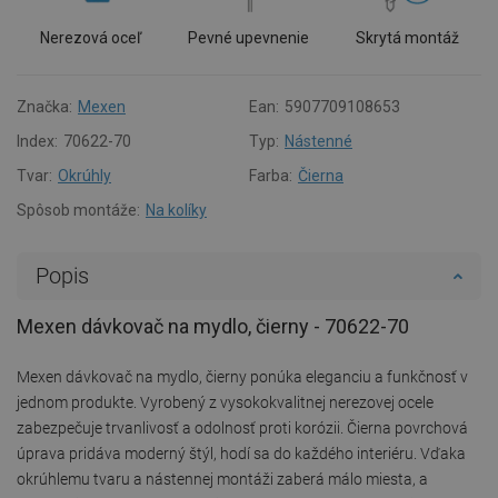
Nerezová oceľ
Pevné upevnenie
Skrytá montáž
Značka:
Mexen
Ean:
5907709108653
Index:
70622-70
Typ:
Nástenné
Tvar:
Okrúhly
Farba:
Čierna
Spôsob montáže:
Na kolíky
Popis
Mexen dávkovač na mydlo, čierny - 70622-70
Mexen dávkovač na mydlo, čierny ponúka eleganciu a funkčnosť v
jednom produkte. Vyrobený z vysokokvalitnej nerezovej ocele
zabezpečuje trvanlivosť a odolnosť proti korózii. Čierna povrchová
úprava pridáva moderný štýl, hodí sa do každého interiéru. Vďaka
okrúhlemu tvaru a nástennej montáži zaberá málo miesta, a