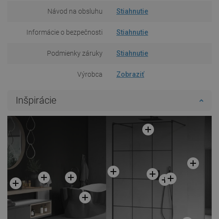
Návod na obsluhu
Stiahnutie
Informácie o bezpečnosti
Stiahnutie
Podmienky záruky
Stiahnutie
Výrobca
Zobraziť
Inšpirácie