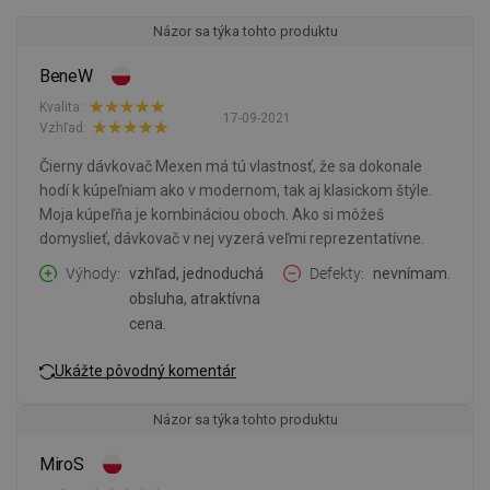
Názor sa týka tohto produktu
BeneW
Kvalita:
17-09-2021
Vzhľad:
Čierny dávkovač Mexen má tú vlastnosť, že sa dokonale
hodí k kúpeľniam ako v modernom, tak aj klasickom štýle.
Moja kúpeľňa je kombináciou oboch. Ako si môžeš
domyslieť, dávkovač v nej vyzerá veľmi reprezentatívne.
Výhody
vzhľad, jednoduchá
Defekty
nevnímam.
obsluha, atraktívna
cena.
Ukážte pôvodný komentár
Názor sa týka tohto produktu
MiroS