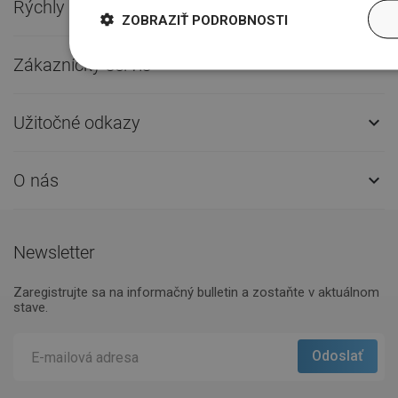
Rýchly kontakt

ZOBRAZIŤ PODROBNOSTI
Zákaznícky servis

Užitočné odkazy

O nás

Newsletter
Zaregistrujte sa na informačný bulletin a zostaňte v aktuálnom
stave.