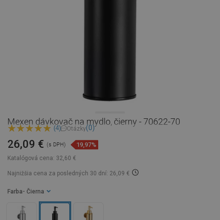
Mexen dávkovač na mydlo, čierny - 70622-70
(0)
(4)
Otázky
26,09 €
19,97%
(s DPH)
Katalógová cena:
32,60 €
Najnižšia cena za posledných 30 dní: 26,09 €
Farba
- Čierna