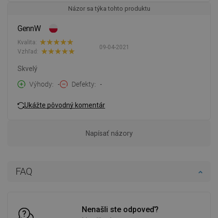
Názor sa týka tohto produktu
GennW
Kvalita:
09-04-2021
Vzhľad:
Skvelý
Výhody
-
Defekty
-
Ukážte pôvodný komentár
Napísať názory
FAQ
Nenašli ste odpoveď?