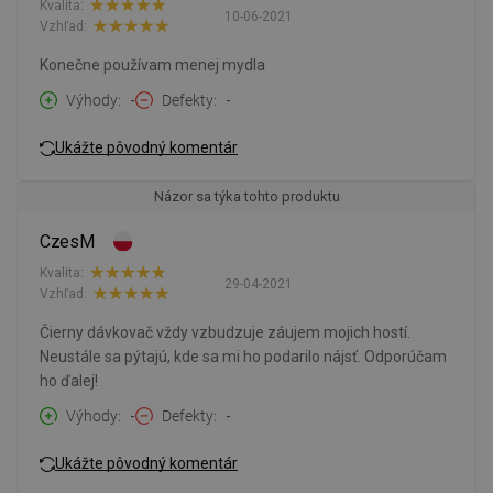
Kvalita:
10-06-2021
Vzhľad:
Konečne používam menej mydla
Výhody
-
Defekty
-
Ukážte pôvodný komentár
Názor sa týka tohto produktu
CzesM
Kvalita:
29-04-2021
Vzhľad:
Čierny dávkovač vždy vzbudzuje záujem mojich hostí.
Neustále sa pýtajú, kde sa mi ho podarilo nájsť. Odporúčam
ho ďalej!
Výhody
-
Defekty
-
Ukážte pôvodný komentár