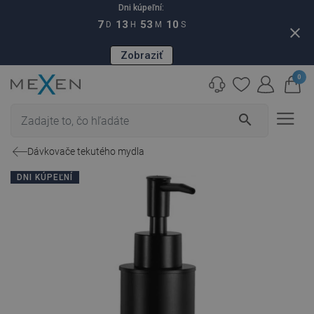
Dni kúpeľní:
7
13
53
09
D
H
M
S
close
Zobraziť
0
search
Dávkovače tekutého mydla
DNI KÚPEĽNÍ