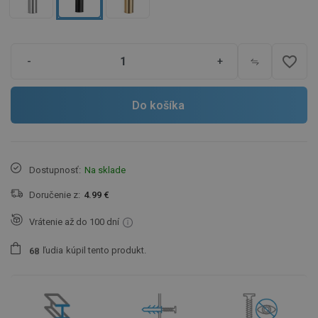
favorite_border
-
+
Do košíka
Dostupnosť:
Na sklade
Doručenie z:
4.99 €
Vrátenie až do 100 dní
ľudia
kúpil tento produkt.
6
8