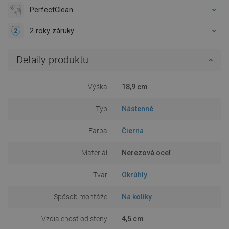
PerfectClean
2 roky záruky
Detaily produktu
Výška
18,9 cm
Typ
Nástenné
Farba
Čierna
Materiál
Nerezová oceľ
Tvar
Okrúhly
Spôsob montáže
Na kolíky
Vzdialenosť od steny
4,5 cm