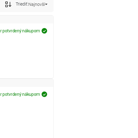
Triediť:
Najnovší
r potvrdený nákupom
r potvrdený nákupom