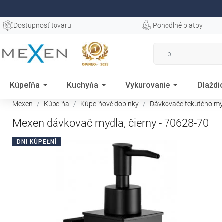
Dostupnosť tovaru
Pohodlné platby
Kúpeľňa
Kuchyňa
Vykurovanie
Dlaždi
Mexen
Kúpeľňa
Kúpeľňové doplnky
Dávkovače tekutého m
Mexen dávkovač mydla, čierny - 70628-70
DNI KÚPEĽNÍ