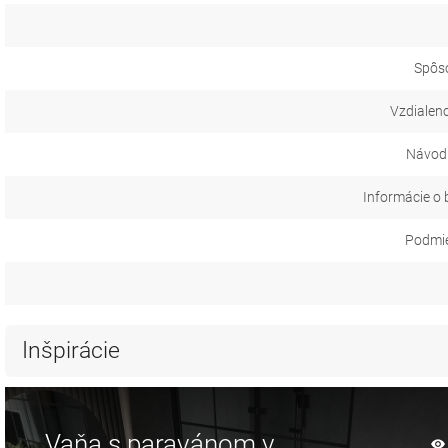
Spôs
Vzdialeno
Návod 
Informácie o 
Podmie
Inšpirácie
Vaňa s paravánom v