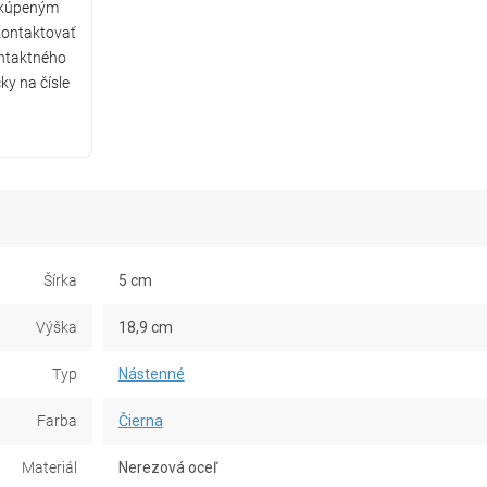
 kúpeným
ontaktovať
ntaktného
ky na čísle
Šírka
5 cm
Výška
18,9 cm
Typ
Nástenné
Farba
Čierna
Materiál
Nerezová oceľ