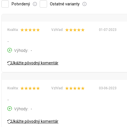
Potvrdený
Ostatné varianty
Kvalita:
Vzhľad:
01-07-2023
-
Výhody
-
Ukážte pôvodný komentár
Kvalita:
Vzhľad:
03-06-2023
-
Výhody
-
Ukážte pôvodný komentár