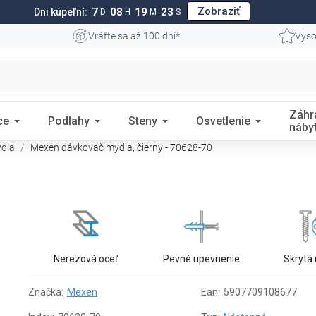
Zobraziť
7
08
19
22
Dni kúpeľní:
D
H
M
S
Vráťte sa až 100 dní*
Vyso
Záhr
ce
Podlahy
Steny
Osvetlenie
náby
ydla
Mexen dávkovač mydla, čierny - 70628-70
Nerezová oceľ
Pevné upevnenie
Skrytá
Značka:
Mexen
Ean:
5907709108677