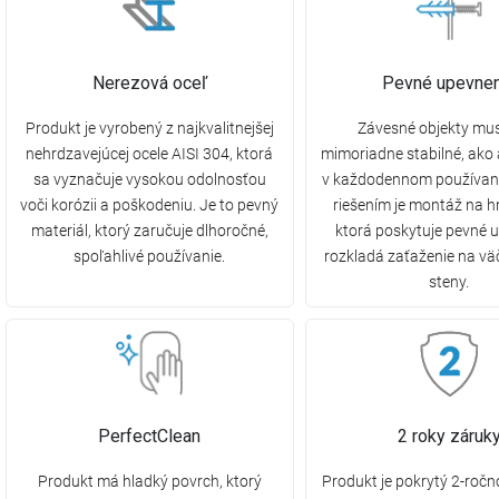
Nerezová oceľ
Pevné upevnen
Produkt je vyrobený z najkvalitnejšej
Závesné objekty mus
nehrdzavejúcej ocele AISI 304, ktorá
mimoriadne stabilné, ako
sa vyznačuje vysokou odolnosťou
v každodennom používaní
voči korózii a poškodeniu. Je to pevný
riešením je montáž na 
materiál, ktorý zaručuje dlhoročné,
ktorá poskytuje pevné 
spoľahlivé používanie.
rozkladá zaťaženie na vä
steny.
PerfectClean
2 roky záruk
Produkt má hladký povrch, ktorý
Produkt je pokrytý 2-ročn