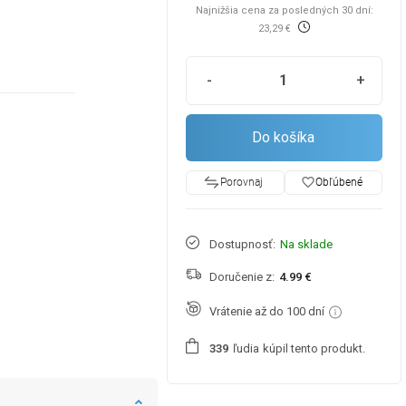
Najnižšia cena za posledných 30 dní:
23,29 €
-
+
Do košíka
favorite_border
Obľúbené
Porovnaj
Dostupnosť:
Na sklade
Doručenie z:
4.99 €
Vrátenie až do 100 dní
ľudia
kúpil tento produkt.
3
3
9