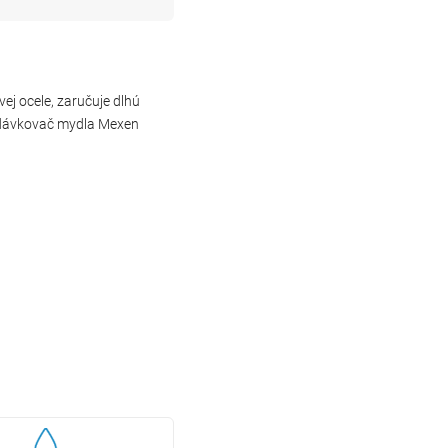
j ocele, zaručuje dlhú
e dávkovač mydla Mexen