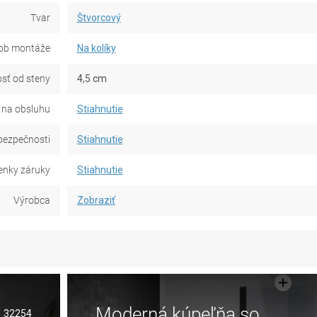
Tvar
Štvorcový
ob montáže
Na kolíky
sť od steny
4,5 cm
na obsluhu
Stiahnutie
bezpečnosti
Stiahnutie
nky záruky
Stiahnutie
Výrobca
Zobraziť
Moderná kúpeľňa so
32254