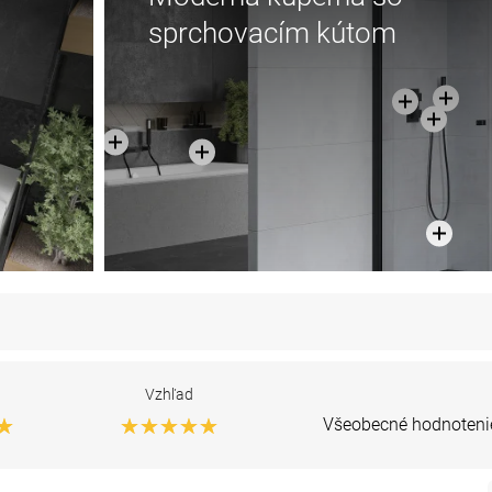
sprchovacím kútom
Vzhľad
Všeobecné hodnoteni