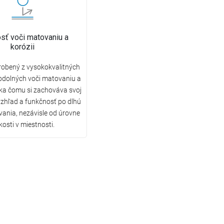
sť voči matovaniu a
korózii
robený z vysokokvalitných
odolných voči matovaniu a
aka čomu si zachováva svoj
vzhľad a funkčnosť po dlhú
ania, nezávisle od úrovne
kosti v miestnosti.