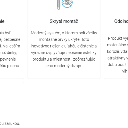
ie
Skrytá montáž
Odolno
ia byť
Moderný systém, v ktorom boli všetky
Produkt vy
 aj bezpečné
montážne prvky ukryté. Toto
materiálov 
. Najlepším
inovatívne riešenie uľahčuje čistenie a
korózii, vď
hmoždinky,
výrazne ovplyvňuje zlepšenie estetiky
atraktívny 
upevnenie,
produktu a miestnosti, zdôrazňujúc
dobu použív
čšiu plochu
jeho moderný dizajn.
vlh
y
ou zárukou.