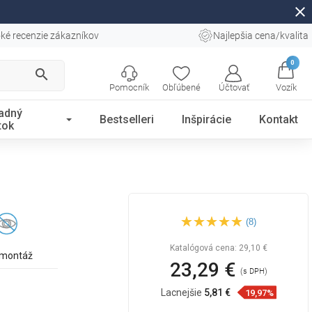
close
ké recenzie zákazníkov
Najlepšia cena/kvalita
0
search
Pomocník
Obľúbené
Účtovať
Vozík
adný
Bestselleri
Inšpirácie
Kontakt
tok
Mexen dávkovač mydla,
(8)
čierny - 70628-70
Katalógová cena:
29,10 €
 montáž
23,29 €
(s DPH)
Lacnejšie
5,81 €
19,97%