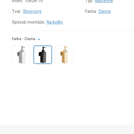
Index:
70628-70
Typ:
Nástenné
Tvar:
Štvorcový
Farba:
Čierna
Spôsob montáže:
Na kolíky
Farba
- Čierna