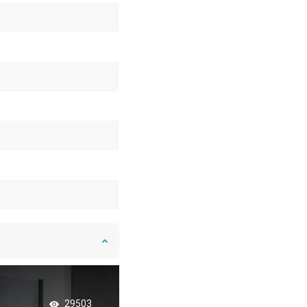
Kúpeľňa v retro štýl
29503