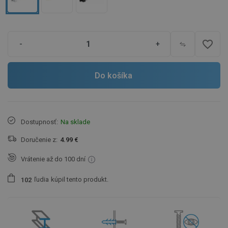
favorite_border
-
+
Do košíka
Dostupnosť:
Na sklade
Doručenie z:
4.99 €
Vrátenie až do 100 dní
ľudia
kúpil tento produkt.
1
0
2