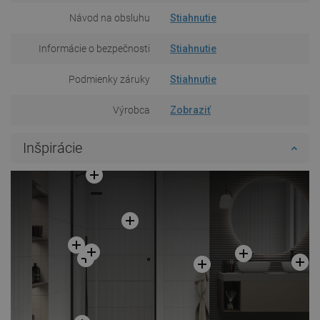
Návod na obsluhu
Stiahnutie
Informácie o bezpečnosti
Stiahnutie
Podmienky záruky
Stiahnutie
Výrobca
Zobraziť
Inšpirácie