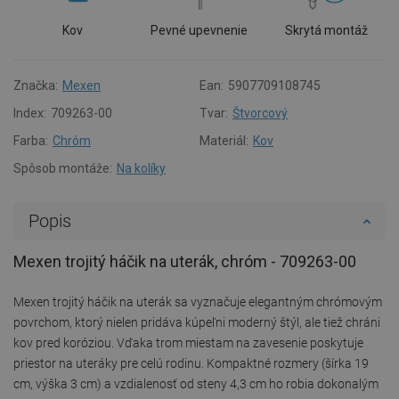
Kov
Pevné upevnenie
Skrytá montáž
Značka:
Mexen
Ean:
5907709108745
Index:
709263-00
Tvar:
Štvorcový
Farba:
Chróm
Materiál:
Kov
Spôsob montáže:
Na kolíky
Popis
Mexen trojitý háčik na uterák, chróm - 709263-00
Mexen trojitý háčik na uterák sa vyznačuje elegantným chrómovým
povrchom, ktorý nielen pridáva kúpeľni moderný štýl, ale tiež chráni
kov pred koróziou. Vďaka trom miestam na zavesenie poskytuje
priestor na uteráky pre celú rodinu. Kompaktné rozmery (šírka 19
cm, výška 3 cm) a vzdialenosť od steny 4,3 cm ho robia dokonalým