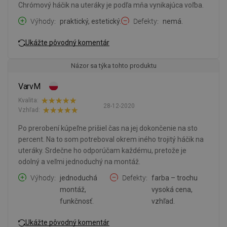
Chrómový háčik na uteráky je podľa mňa vynikajúca voľba.
Výhody
praktický, estetický.
Defekty
nemá.
Ukážte pôvodný komentár
Názor sa týka tohto produktu
VarvM
Kvalita:
28-12-2020
Vzhľad:
Po prerobení kúpeľne prišiel čas na jej dokončenie na sto
percent. Na to som potreboval okrem iného trojitý háčik na
uteráky. Srdečne ho odporúčam každému, pretože je
odolný a veľmi jednoduchý na montáž.
Výhody
jednoduchá
Defekty
farba – trochu
montáž,
vysoká cena,
funkčnosť.
vzhľad.
Ukážte pôvodný komentár