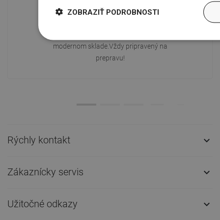
ZOBRAZIŤ PODROBNOSTI
Dostupnosť tovaru
Naše výrobky na vás čakajú v
modernom sklade.Vždy pripravený na
prepravu!
Rýchly kontakt

Zákaznícky servis

Užitočné odkazy
