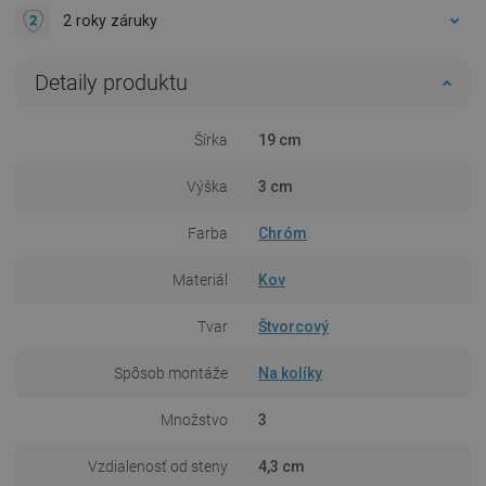
2 roky záruky
Detaily produktu
Šírka
19 cm
Výška
3 cm
Farba
Chróm
Materiál
Kov
Tvar
Štvorcový
Spôsob montáže
Na kolíky
Množstvo
3
Vzdialenosť od steny
4,3 cm