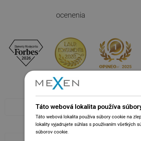
ocenenia
Táto webová lokalita používa súbor
Pokladňa viac
Táto webová lokalita používa súbory cookie na zle
lokality vyjadrujete súhlas s používaním všetkých 
súborov cookie.
Dowiedz się więcej