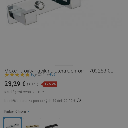
Mexen trojitý háčik na uterák, chróm - 709263-00
(0)
(6)
Otázky
23,29 €
19,97%
(s DPH)
Katalógová cena:
29,10 €
Najnižšia cena za posledných 30 dní: 23,29 €
Farba
- Chróm