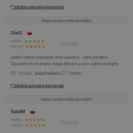
Ukážte pôvodný komentár
Názor sa týka tohto produktu
DoriG
Kvalita:
17-10-2021
Vzhľad:
Veľká rodina znamená veľa radosti a... veľa uterákov.
Zavesím ich na trojitý vešiak Mexen a som veľmi spokojná.
Výhody
počet háčikov.
Defekty
-
Ukážte pôvodný komentár
Názor sa týka tohto produktu
SusaM
Kvalita:
17-02-2021
Vzhľad: