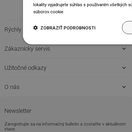
lokality vyjadrujete súhlas s používaním všetkých 
súborov cookie.
Dowiedz się więcej
ZOBRAZIŤ PODROBNOSTI
Rýchly kontakt

Zákaznícky servis

Užitočné odkazy

O nás

Newsletter
Zaregistrujte sa na informačný bulletin a zostaňte v aktuálnom
stave.