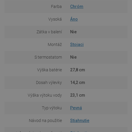
Farba
Chróm
Vysoká
Áno
Zátka v balení
Nie
Montáž
Stojaci
S termostatom
Nie
Výška batérie
27,8 cm
Dosah výlevky
14,2 cm
Výška výtoku vody
23,1 cm
Typ výtoku
Pevná
Návod na použitie
Stiahnutie