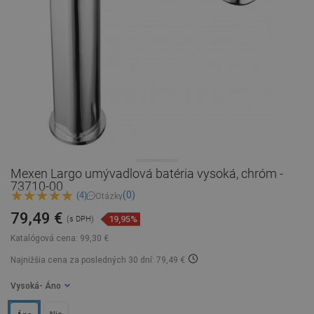
Mexen Largo umývadlová batéria vysoká, chróm -
73710-00
(0)
(4)
Otázky
79,49 €
19,95%
(s DPH)
Katalógová cena:
99,30 €
Najnižšia cena za posledných 30 dní: 79,49 €
Vysoká
- Áno