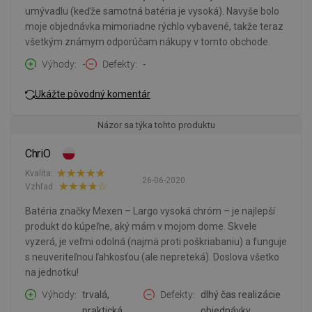
umývadlu (keďže samotná batéria je vysoká). Navyše bolo
moje objednávka mimoriadne rýchlo vybavené, takže teraz
všetkým známym odporúčam nákupy v tomto obchode.
Výhody
-
Defekty
-
Ukážte pôvodný komentár
Názor sa týka tohto produktu
ChriO
Kvalita:
26-06-2020
Vzhľad:
Batéria značky Mexen – Largo vysoká chróm – je najlepší
produkt do kúpeľne, aký mám v mojom dome. Skvele
vyzerá, je veľmi odolná (najmä proti poškriabaniu) a funguje
s neuveriteľnou ľahkosťou (ale nepreteká). Doslova všetko
na jednotku!
Výhody
trvalá,
Defekty
dlhý čas realizácie
praktická,
objednávky