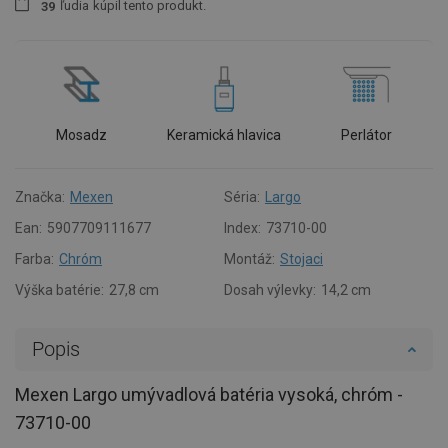
ľudia
kúpil tento produkt.
3
9
Mosadz
Keramická hlavica
Perlátor
Značka:
Mexen
Séria:
Largo
Ean:
5907709111677
Index:
73710-00
Farba:
Chróm
Montáž:
Stojaci
Výška batérie:
27,8 cm
Dosah výlevky:
14,2 cm
Popis
Mexen Largo umývadlová batéria vysoká, chróm -
73710-00