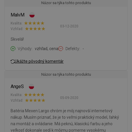
Názor sa týka tohto produktu
MalvM
Kvalita:
03-12-2020
Vzhľad:
Skvelá!
Výhody
vzhľad, cena
Defekty
-
Ukážte pôvodný komentár
Názor sa týka tohto produktu
AngeS
Kvalita:
05-09-2020
Vzhľad:
Batéria Mexen Largo chróm je môj najnovší internetový
nákup. Musím priznať, že je to veľmi praktický model, ľahký
na montáž a ovládanie. Má peknú, klasickú farbu a jeho
veľkosť dokonale sedí k môjmu pomerne vysokému