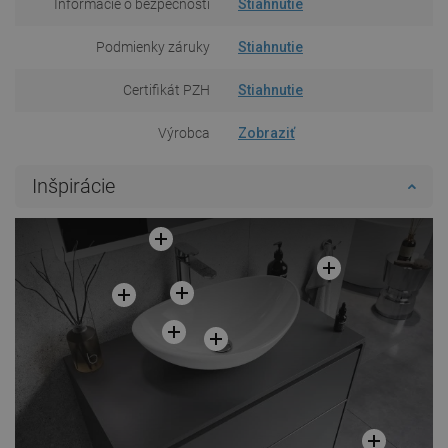
Informácie o bezpečnosti
Stiahnutie
Podmienky záruky
Stiahnutie
Certifikát PZH
Stiahnutie
Výrobca
Zobraziť
Inšpirácie