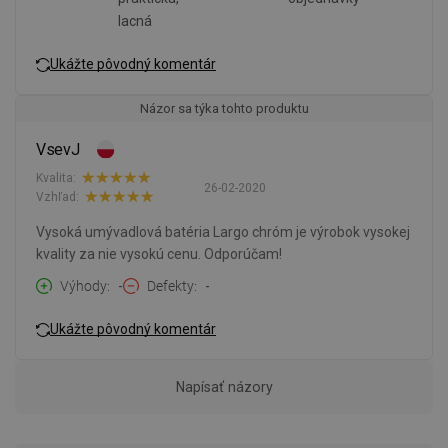
lacná
Ukážte pôvodný komentár
Názor sa týka tohto produktu
VsevJ
Kvalita:
26-02-2020
Vzhľad:
Vysoká umývadlová batéria Largo chróm je výrobok vysokej
kvality za nie vysokú cenu. Odporúčam!
Výhody
-
Defekty
-
Ukážte pôvodný komentár
Napísať názory