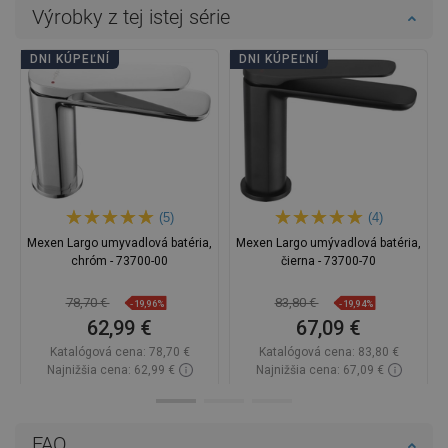
Výrobky z tej istej série
DNI KÚPEĽNÍ
DNI KÚPEĽNÍ
(5)
(4)
Mexen Largo umyvadlová batéria,
Mexen Largo umývadlová batéria,
chróm - 73700-00
čierna - 73700-70
78,70 €
83,80 €
-19,96%
-19,94%
62,99 €
67,09 €
Katalógová cena:
78,70 €
Katalógová cena:
83,80 €
Najnižšia cena: 62,99 €
Najnižšia cena: 67,09 €
Dostupnosť:
Na sklade
Dostupnosť:
Na sklade
Do košíka
Do košíka
FAQ