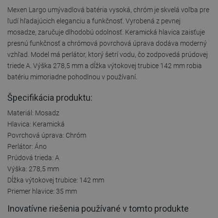
Mexen Largo umývadlová batéria vysoká, chróm je skvelá voľba pre
ľudí hľadajúcich eleganciu a funkčnosť. Vyrobená z pevnej
mosadze, zaručuje dlhodobú odolnosť. Keramická hlavica zaisťuje
presnú funkčnosť a chrómová povrchová úprava dodáva moderný
vzhľad. Model má perlátor, ktorý šetrí vodu, čo zodpovedá prúdovej
triede A. Výška 278,5 mm a dĺžka výtokovej trubice 142 mm robia
batériu mimoriadne pohodlnou v používaní.
Špecifikácia produktu:
Materiál: Mosadz
Hlavica: Keramická
Povrchová úprava: Chróm
Perlátor: Áno
Prúdová trieda: A
Výška: 278,5 mm
Dĺžka výtokovej trubice: 142 mm
Priemer hlavice: 35 mm
Inovatívne riešenia používané v tomto produkte