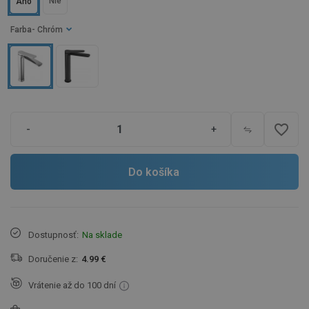
Nie
Áno
Farba
- Chróm
favorite_border
-
+
Do košíka
Dostupnosť:
Na sklade
Doručenie z:
4.99 €
Vrátenie až do 100 dní