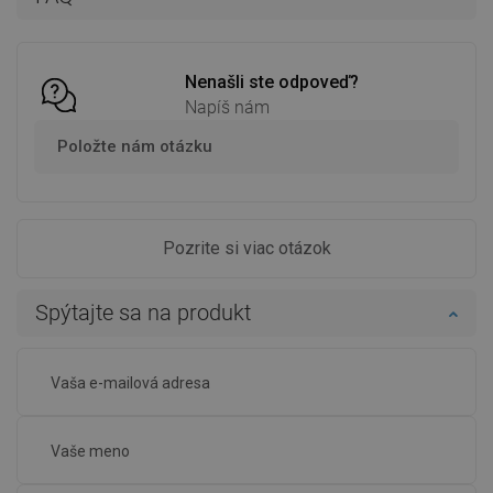
Porovnaj
favorite_border
Obľúbené
Porovnaj
favorite_border
Obľúbené
Nenašli ste odpoveď?
Napíš nám
Položte nám otázku
Pozrite si viac otázok
Spýtajte sa na produkt