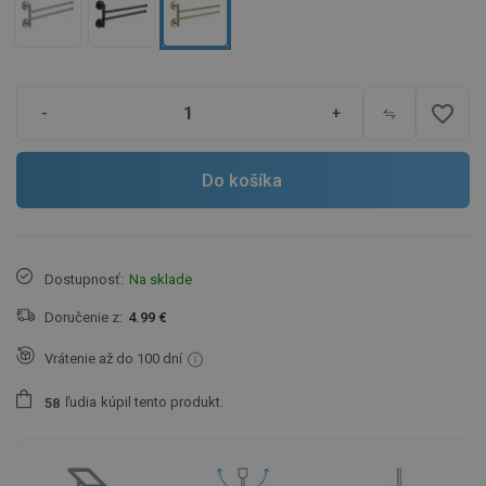
favorite_border
-
+
Do košíka
Dostupnosť:
Na sklade
Doručenie z:
4.99 €
Vrátenie až do 100 dní
ľudia
kúpil tento produkt.
5
8