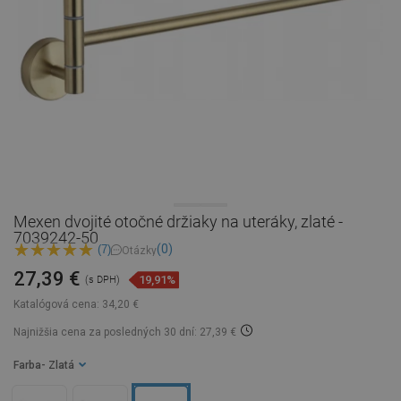
Mexen dvojité otočné držiaky na uteráky, zlaté -
7039242-50
(0)
(7)
Otázky
27,39 €
19,91%
(s DPH)
Katalógová cena:
34,20 €
Najnižšia cena za posledných 30 dní: 27,39 €
Farba
- Zlatá