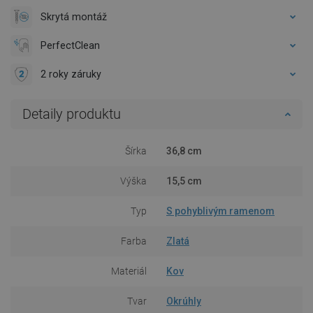
Skrytá montáž
PerfectClean
2 roky záruky
Detaily produktu
Šírka
36,8 cm
Výška
15,5 cm
Typ
S pohyblivým ramenom
Farba
Zlatá
Materiál
Kov
Tvar
Okrúhly