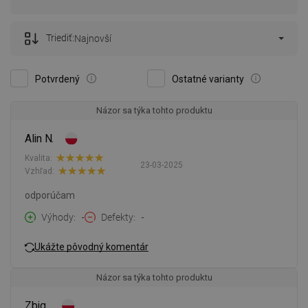
Triediť:
Najnovší
Potvrdený
Ostatné varianty
Názor sa týka tohto produktu
Alin N.
Kvalita:
23-03-2025
Vzhľad:
odporúčam
Výhody
-
Defekty
-
Ukážte pôvodný komentár
Názor sa týka tohto produktu
Zbig .