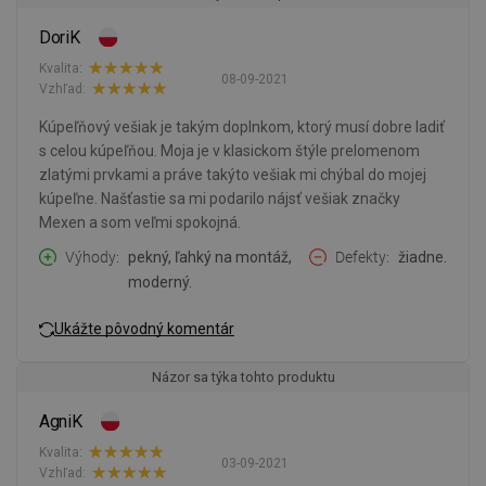
DoriK
Kvalita:
08-09-2021
Vzhľad:
Kúpeľňový vešiak je takým doplnkom, ktorý musí dobre ladiť
s celou kúpeľňou. Moja je v klasickom štýle prelomenom
zlatými prvkami a práve takýto vešiak mi chýbal do mojej
kúpeľne. Našťastie sa mi podarilo nájsť vešiak značky
Mexen a som veľmi spokojná.
Výhody
pekný, ľahký na montáž,
Defekty
žiadne.
moderný.
Ukážte pôvodný komentár
Názor sa týka tohto produktu
AgniK
Kvalita:
03-09-2021
Vzhľad: