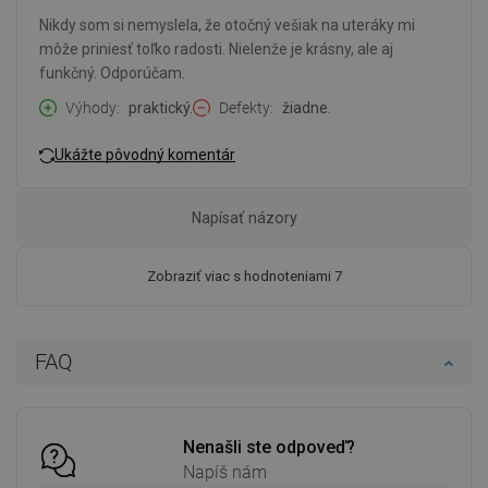
Nikdy som si nemyslela, že otočný vešiak na uteráky mi
môže priniesť toľko radosti. Nielenže je krásny, ale aj
funkčný. Odporúčam.
Výhody
praktický.
Defekty
žiadne.
Ukážte pôvodný komentár
Napísať názory
Zobraziť viac s hodnoteniami 7
FAQ
Nenašli ste odpoveď?
Napíš nám