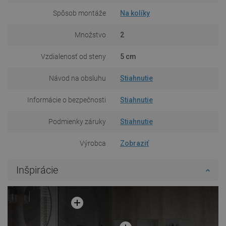
Spôsob montáže
Na kolíky
Množstvo
2
Vzdialenosť od steny
5 cm
Návod na obsluhu
Stiahnutie
Informácie o bezpečnosti
Stiahnutie
Podmienky záruky
Stiahnutie
Výrobca
Zobraziť
Inšpirácie