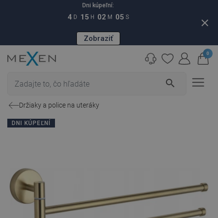
Dni kúpeľní:
4
15
02
04
D
H
M
S
close
Zobraziť
0
search
Držiaky a police na uteráky
DNI KÚPEĽNÍ