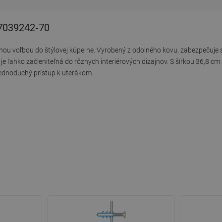
- 7039242-70
nou voľbou do štýlovej kúpeľne. Vyrobený z odolného kovu, zabezpečuje s
e ľahko začleniteľná do rôznych interiérových dizajnov. S šírkou 36,8 c
 jednoduchý prístup k uterákom.