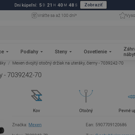
Zobraziť
5
21
40
47
Dni kúpeľní:
D
H
M
S
Vráťte sa až 100 dní*
Vyso
Záhr
ce
Podlahy
Steny
Osvetlenie
náby
ráky
Mexen dvojitý otočný držiak na uteráky, čierny - 7039242-70
ny - 7039242-70
Kov
Otočný
Pevné u
Značka:
Mexen
Ean:
5907709120686