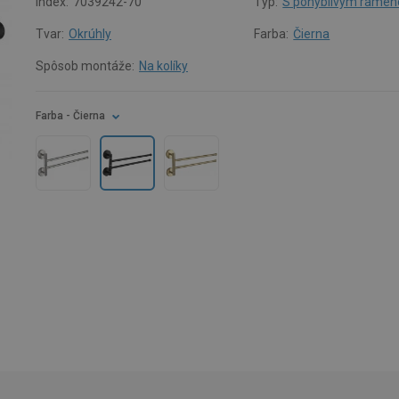
Index:
7039242-70
Typ:
S pohyblivým rame
Tvar:
Okrúhly
Farba:
Čierna
Spôsob montáže:
Na kolíky
Farba
- Čierna