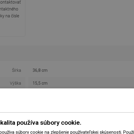
ontaktovať
ntaktného
ky na čísle
Šírka
36,8 cm
Výška
15,5 cm
Typ
S pohyblivým ramenom
Farba
Čierna
kalita používa súbory cookie.
Materiál
Kov
 používa súbory cookie na zlepšenie používateľskej skúsenosti. Pou