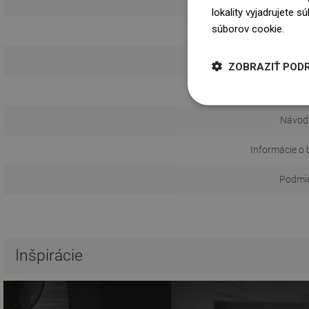
lokality vyjadrujete 
súborov cookie.
Dowi
Spôs
ZOBRAZIŤ POD
Vzdialeno
Návod 
Informácie o 
Podmie
Inšpirácie