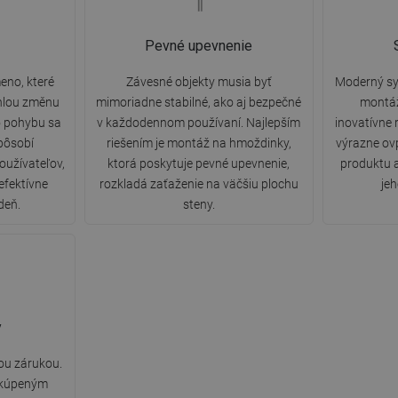
Pevné upevnenie
eno, které
Závesné objekty musia byť
Moderný sys
hlou změnu
mimoriadne stabilné, ako aj bezpečné
montáž
 pohybu sa
v každodennom používaní. Najlepším
inovatívne 
pôsobí
riešením je montáž na hmoždinky,
výrazne ovp
oužívateľov,
ktorá poskytuje pevné upevnenie,
produktu a
efektívne
rozkladá zaťaženie na väčšiu plochu
je
deň.
steny.
y
ou zárukou.
 kúpeným