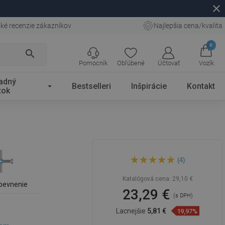
close
ké recenzie zákazníkov
Najlepšia cena/kvalita
0
search
Pomocník
Obľúbené
Účtovať
Vozík
adný
Bestselleri
Inšpirácie
Kontakt
tok
Mexen dvojitý otočný držiak
(4)
na uteráky, čierny - 7039242-
70
Katalógová cena:
29,10 €
pevnenie
23,29 €
(s DPH)
Lacnejšie
5,81 €
19,97%