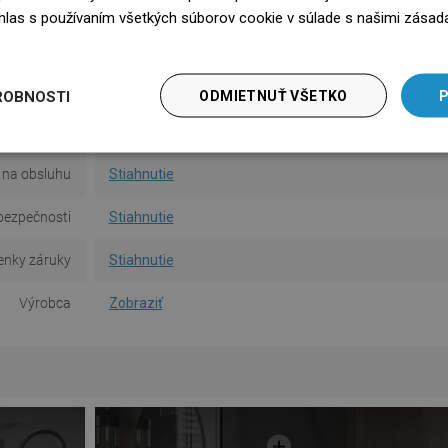
Tvar
Okrúhly
súhlas s používaním všetkých súborov cookie v súlade s našimi zásad
edz się więcej
ob montáže
Na kolíky
Množstvo
2
ROBNOSTI
ODMIETNUŤ VŠETKO
P
sť od steny
5 cm
na obsluhu
Stiahnutie
bezpečnosti
Stiahnutie
nky záruky
Stiahnutie
Výrobca
Zobraziť