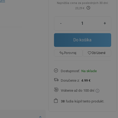
nom
Najnižšia cena za posledných 30 dní:
23,29 €
-
+
Do košíka
favorite_border
Obľúbené
Porovnaj
Dostupnosť:
Na sklade
Doručenie z:
4.99 €
Vrátenie až do 100 dní
ľudia
kúpil tento produkt.
3
8