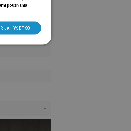
ENGLISH
ami používania
SLOVAK
LITHUANIAN
RIJAŤ VŠETKO
ROMANIAN
HUNGARIAN
FRENCH
ITALIAN
SPANISH
UKRAINIAN
BULGARIAN
ESTONIAN
DUTCH
LATVIAN