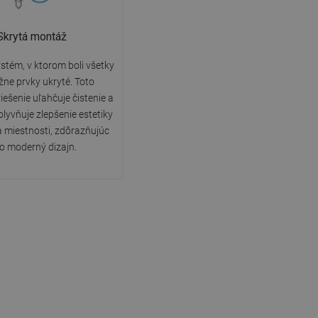
Skrytá montáž
tém, v ktorom boli všetky
ne prvky ukryté. Toto
riešenie uľahčuje čistenie a
lyvňuje zlepšenie estetiky
 miestnosti, zdôrazňujúc
ho moderný dizajn.