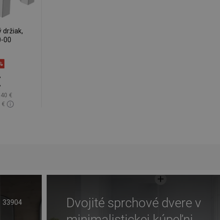
držiak,
0-00
%
€
,40 €
 €
lade
ľúbené
Dvojité sprchové dvere v
33904
minimalistickej kúpeľni