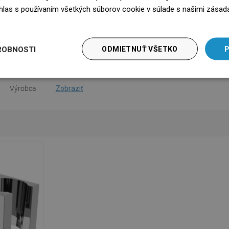
očet funkcií
1-funkčná
súhlas s používaním všetkých súborov cookie v súlade s našimi zásad
edz się więcej
na použitie
Stiahnutie
bezpečnosti
Stiahnutie
ROBNOSTI
ODMIETNUŤ VŠETKO
P
nky záruky
Stiahnutie
Výrobca
Zobraziť