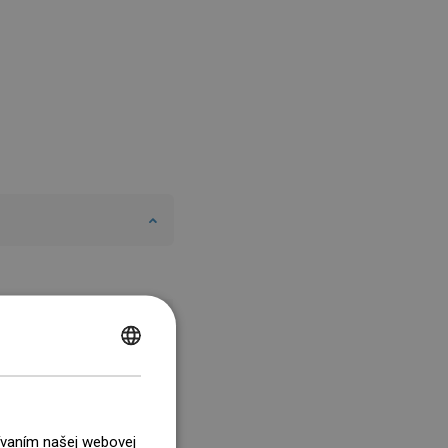
POLISH
CZECH
GERMAN
žívaním našej webovej