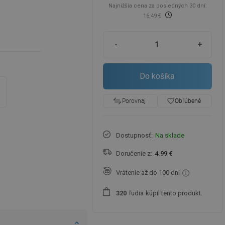
Najnižšia cena za posledných 30 dní:
16,49 €
-
+
Do košíka
favorite_border
Obľúbené
Porovnaj
Dostupnosť:
Na sklade
Doručenie z:
4.99 €
Vrátenie až do 100 dní
ľudia
kúpil tento produkt.
3
2
0