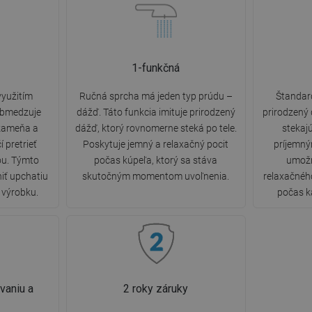
1-funkčná
využitím
Ručná sprcha má jeden typ prúdu –
Štandard
 obmedzuje
dážď. Táto funkcia imituje prirodzený
prirodzený
kameňa a
dážď, ktorý rovnomerne steká po tele.
stekajú
í pretrieť
Poskytuje jemný a relaxačný pocit
príjemný
ou. Týmto
počas kúpeľa, ktorý sa stáva
umožň
iť upchatiu
skutočným momentom uvoľnenia.
relaxačnéh
ť výrobku.
počas k
vaniu a
2 roky záruky