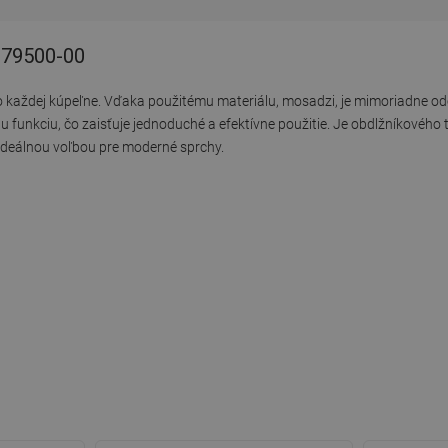
- 79500-00
 každej kúpeľne. Vďaka použitému materiálu, mosadzi, je mimoriadne od
funkciu, čo zaisťuje jednoduché a efektívne použitie. Je obdlžníkového t
ideálnou voľbou pre moderné sprchy.