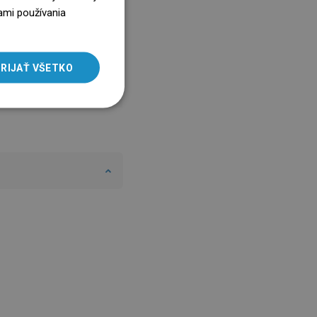
ENGLISH
ami používania
SLOVAK
LITHUANIAN
RIJAŤ VŠETKO
ROMANIAN
HUNGARIAN
FRENCH
ITALIAN
SPANISH
UKRAINIAN
BULGARIAN
ESTONIAN
DUTCH
LATVIAN