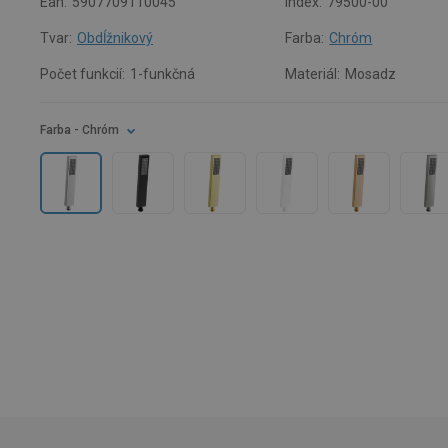
Ean:
5907709110045
Index:
79500-00
Tvar:
Obdĺžnikový
Farba:
Chróm
Počet funkcií:
1-funkčná
Materiál:
Mosadz
Farba
- Chróm