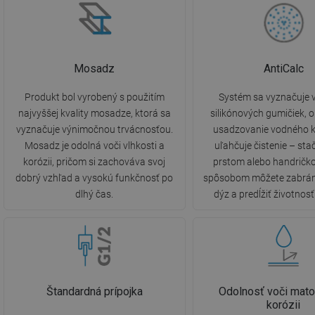
Mosadz
AntiCalc
Produkt bol vyrobený s použitím
Systém sa vyznačuje 
najvyššej kvality mosadze, ktorá sa
silikónových gumičiek,
vyznačuje výnimočnou trvácnosťou.
usadzovanie vodného 
Mosadz je odolná voči vlhkosti a
uľahčuje čistenie – stač
korózii, pričom si zachováva svoj
prstom alebo handričk
dobrý vzhľad a vysokú funkčnosť po
spôsobom môžete zabrán
dlhý čas.
dýz a predĺžiť životnos
Štandardná prípojka
Odolnosť voči mato
korózii