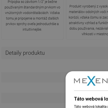
Prípojka so závitom 1/2" je bežne
Produkt vyrobený z vysok
používaným štandardným prvkom vo
materiálov odolných voči
vnútorných vodoinštaláciách. Vďaka
korózii, vďaka čomu si za
tomu je pripojenie a montáž ďalších
atraktívny vzhľad a funkč
prvkov sprchy oveľa jednoduchšie a
dobu používania, nezávis
intuitívnejšie.
vlhkosti v miestno
Detaily produktu
Táto webová lo
Táto webová lokalita