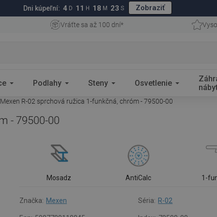
Zobraziť
4
11
18
22
Dni kúpeľní:
D
H
M
S
Vráťte sa až 100 dní*
Vyso
Záhr
ce
Podlahy
Steny
Osvetlenie
náby
Mexen R-02 sprchová ružica 1-funkčná, chróm - 79500-00
óm - 79500-00
Mosadz
AntiCalc
1-fu
Značka:
Mexen
Séria:
R-02