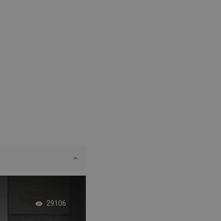
DANISH
SWEDISH
FINNISH
PORTUGUESE
CROATIAN
GREEK
SLOVENIAN
Orientálna kúpeľňa 
29106
sprchovacím kúto