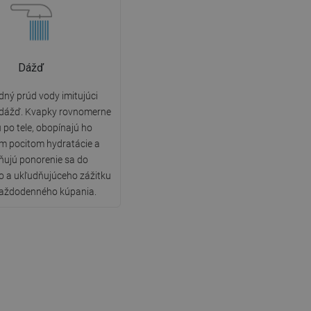
Dážď
ný prúd vody imitujúci
 dážď. Kvapky rovnomerne
 po tele, obopínajú ho
m pocitom hydratácie a
ujú ponorenie sa do
o a ukľudňujúceho zážitku
aždodenného kúpania.