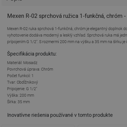
Mexen R-02 sprchová ružica 1-funkčná, chróm 
Mexen R-02 ruka sprchová 1-funkčná, chróm je elegantný doplnok do
vyhotovenie dodáva moderný a lesklý vzhľad. Sprchová ruka má jednu 
prípojením G 1/2". S rozmermi 200 mm na výšku a 35 mm na šírku je 
Špecifikácia produktu:
Materiál: Mosadz
Povrchová úprava: Chróm
Počet funkcií: 1
Tvar: Obdĺžnikový
Pripojenie: G 1/2"
Výška: 200 mm
Šírka: 35 mm
Inovatívne riešenia používané v tomto produkte