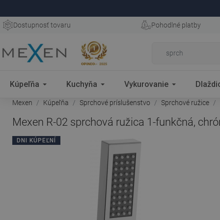
Dostupnosť tovaru
Pohodlné platby
Kúpeľňa
Kuchyňa
Vykurovanie
Dlaždi
Mexen
Kúpeľňa
Sprchové príslušenstvo
Sprchové ružice
Mexen R-02 sprchová ružica 1-funkčná, chr
DNI KÚPEĽNÍ