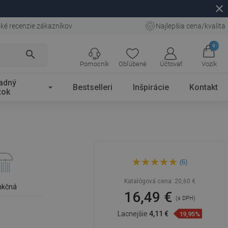
close
ké recenzie zákazníkov
Najlepšia cena/kvalita
0
search
Pomocník
Obľúbené
Účtovať
Vozík
adný
Bestselleri
Inšpirácie
Kontakt
tok
Mexen R-02 sprchová ružica
(6)
1-funkčná, chróm - 79500-00
Katalógová cena:
20,60 €
nkčná
16,49 €
(s DPH)
Lacnejšie
4,11 €
19,95%