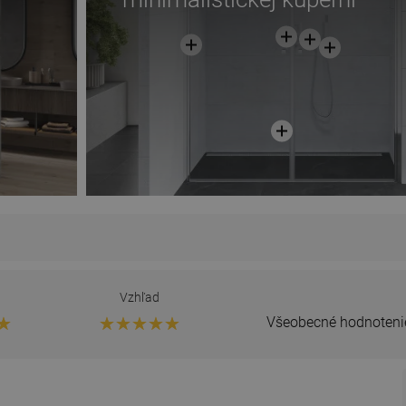
Vzhľad
Všeobecné hodnoteni