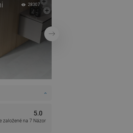
DANISH
i
Industriálna kúpeľň
28307
SWEDISH
vstavanou poličkou
FINNISH
sprchu
PORTUGUESE
Ďalej
CROATIAN
GREEK
SLOVENIAN
5.0
e založené na 7 Názor