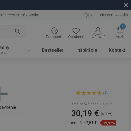
close
ké recenzie zákazníkov
Najlepšia cena/kvalita
0
search
Pomocník
Obľúbené
Účtovať
Vozík
adný
Bestselleri
Inšpirácie
Kontakt
tok
Mexen trojitý otočný vešiak
(7)
na uteráky, chróm - 7039243-
00
Katalógová cena:
37,70 €
pevnenie
30,19 €
(s DPH)
Lacnejšie
7,51 €
19,92%