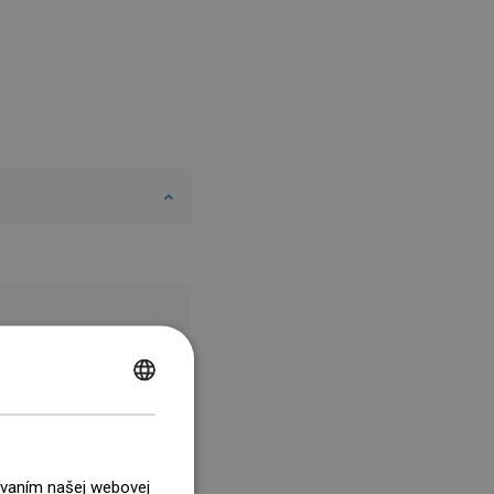
POLISH
CZECH
GERMAN
žívaním našej webovej