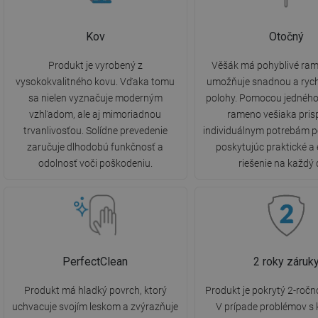
Kov
Otočný
Produkt je vyrobený z
Věšák má pohyblivé ram
vysokokvalitného kovu. Vďaka tomu
umožňuje snadnou a ryc
sa nielen vyznačuje moderným
polohy. Pomocou jedného
vzhľadom, ale aj mimoriadnou
rameno vešiaka pris
trvanlivosťou. Solídne prevedenie
individuálnym potrebám p
zaručuje dlhodobú funkčnosť a
poskytujúc praktické a 
odolnosť voči poškodeniu.
riešenie na každý 
PerfectClean
2 roky záruk
Produkt má hladký povrch, ktorý
Produkt je pokrytý 2-ročn
uchvacuje svojím leskom a zvýrazňuje
V prípade problémov s