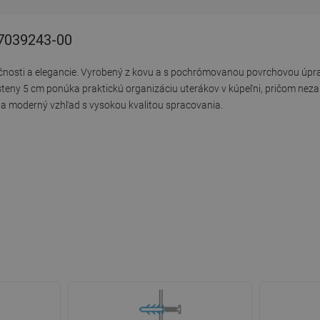
- 7039243-00
čnosti a elegancie. Vyrobený z kovu a s pochrómovanou povrchovou úpravo
d steny 5 cm ponúka praktickú organizáciu uterákov v kúpeľni, pričom nez
a moderný vzhľad s vysokou kvalitou spracovania.