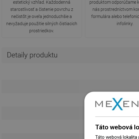
estetický vzhľad. Každodenná
produktom odporúčame k
starostlivosť a čistenie povrchu z
nás prostredníctvom ko
nečistôt je oveľa jednoduchšie a
formulára alebo telefonic
nevyžaduje použitie silných čistiacich
infolinky.
prostriedkov.
Detaily produktu
Táto webová lo
Táto webová lokalita