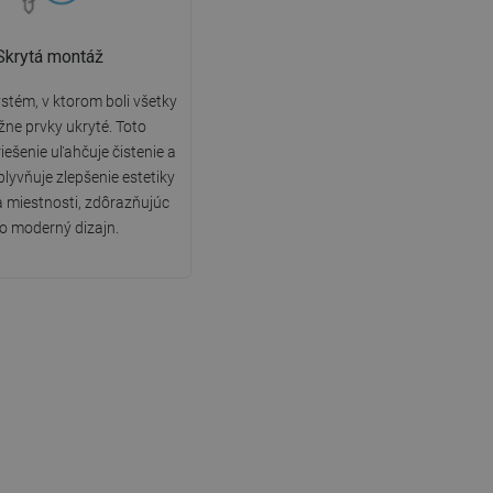
Skrytá montáž
tém, v ktorom boli všetky
ne prvky ukryté. Toto
riešenie uľahčuje čistenie a
lyvňuje zlepšenie estetiky
 miestnosti, zdôrazňujúc
ho moderný dizajn.