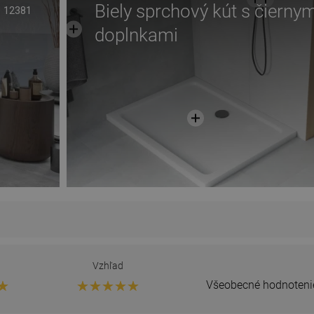
Biely sprchový kút s čiernym
12381
doplnkami
Vzhľad
Všeobecné hodnoteni