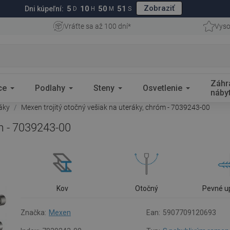
Zobraziť
5
10
50
50
Dni kúpeľní:
D
H
M
S
Vráťte sa až 100 dní*
Vyso
Záhr
ce
Podlahy
Steny
Osvetlenie
náby
ráky
Mexen trojitý otočný vešiak na uteráky, chróm - 7039243-00
óm - 7039243-00
Kov
Otočný
Pevné u
Značka:
Mexen
Ean:
5907709120693