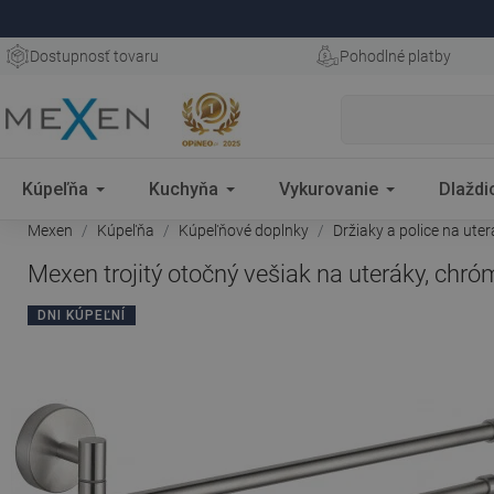
Dostupnosť tovaru
Pohodlné platby
Kúpeľňa
Kuchyňa
Vykurovanie
Dlaždi
Mexen
Kúpeľňa
Kúpeľňové doplnky
Držiaky a police na ute
Mexen trojitý otočný vešiak na uteráky, chr
DNI KÚPEĽNÍ