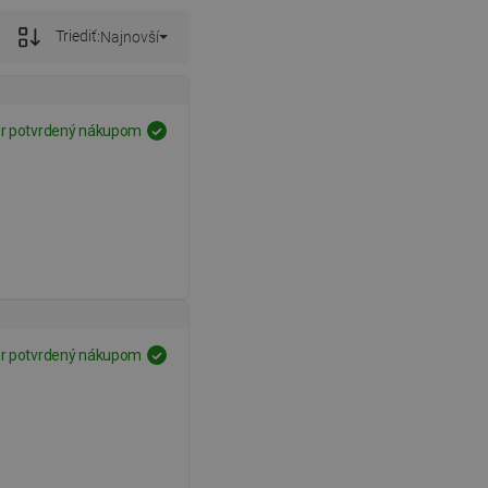
Triediť:
Najnovší
r potvrdený nákupom
r potvrdený nákupom