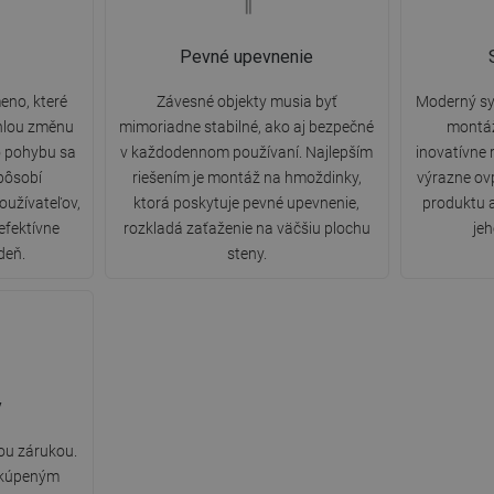
Pevné upevnenie
eno, které
Závesné objekty musia byť
Moderný sys
hlou změnu
mimoriadne stabilné, ako aj bezpečné
montáž
 pohybu sa
v každodennom používaní. Najlepším
inovatívne 
pôsobí
riešením je montáž na hmoždinky,
výrazne ovp
oužívateľov,
ktorá poskytuje pevné upevnenie,
produktu a
efektívne
rozkladá zaťaženie na väčšiu plochu
je
deň.
steny.
y
ou zárukou.
 kúpeným