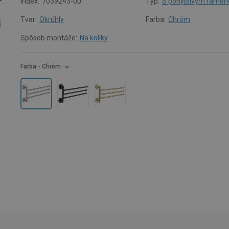
Index:
7039243-00
Typ:
S pohyblivým rame
Tvar:
Okrúhly
Farba:
Chróm
Spôsob montáže:
Na kolíky
Farba
- Chróm