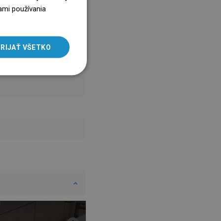
ENGLISH
ami používania
SLOVAK
LITHUANIAN
RIJAŤ VŠETKO
ROMANIAN
HUNGARIAN
FRENCH
ITALIAN
SPANISH
UKRAINIAN
BULGARIAN
ESTONIAN
DUTCH
LATVIAN