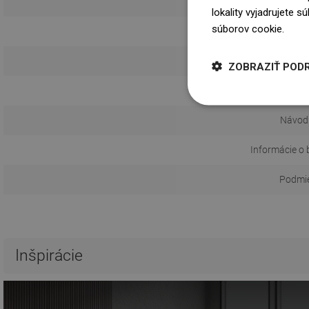
lokality vyjadrujete 
súborov cookie.
Dowi
Spôs
ZOBRAZIŤ POD
Vzdialeno
Návod 
Informácie o 
Podmie
Inšpirácie