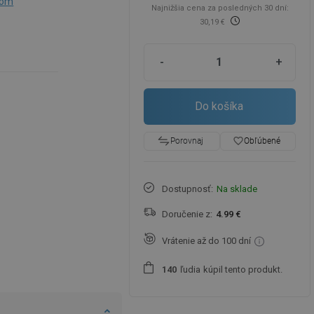
nom
Najnižšia cena za posledných 30 dní:
30,19 €
-
+
Do košíka
favorite_border
Obľúbené
Porovnaj
Dostupnosť:
Na sklade
Doručenie z:
4.99 €
Vrátenie až do 100 dní
ľudia
kúpil tento produkt.
1
4
0