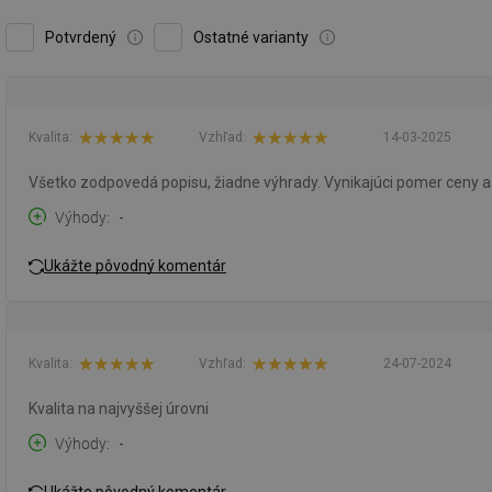
Potvrdený
Ostatné varianty
Kvalita:
Vzhľad:
14-03-2025
Všetko zodpovedá popisu, žiadne výhrady. Vynikajúci pomer ceny a 
Výhody
-
Ukážte pôvodný komentár
Kvalita:
Vzhľad:
24-07-2024
Kvalita na najvyššej úrovni
Výhody
-
Ukážte pôvodný komentár