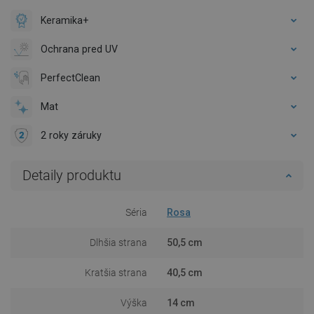
Keramika+
Ochrana pred UV
PerfectClean
Mat
2 roky záruky
Detaily produktu
Séria
Rosa
Dlhšia strana
50,5 cm
Kratšia strana
40,5 cm
Výška
14 cm