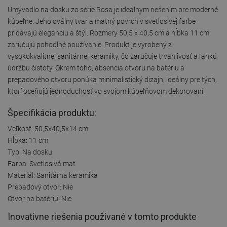
Umývadlo na dosku zo série Rosa je ideálnym riešením pre moderné
kúpeľne. Jeho oválny tvar a matný povrch v svetlosivej farbe
pridávajú eleganciu a štýl. Rozmery 50,5 x 40,5 cm a hĺbka 11 cm
zaručujú pohodlné používanie. Produkt je vyrobený z
vysokokvalitnej sanitárnej keramiky, čo zaručuje trvanlivosť a ľahkú
údržbu čistoty. Okrem toho, absencia otvoru na batériu a
prepadového otvoru ponúka minimalistický dizajn, ideálny pre tých,
ktorí oceňujú jednoduchosť vo svojom kúpeľňovom dekorovaní.
Špecifikácia produktu:
Veľkosť: 50,5x40,5x14 cm
Hĺbka: 11 cm
Typ: Na dosku
Farba: Svetlosivá mat
Materiál: Sanitárna keramika
Prepadový otvor: Nie
Otvor na batériu: Nie
Inovatívne riešenia používané v tomto produkte