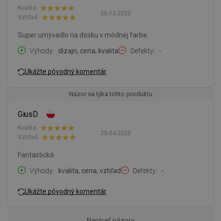
Kvalita:
06-12-2020
Vzhľad:
Super umývadlo na dosku v módnej farbe.
Výhody
dizajn, cena, kvalita
Defekty
-
Ukážte pôvodný komentár
Názor sa týka tohto produktu
GiusD
Kvalita:
25-04-2020
Vzhľad:
Fantastická
Výhody
kvalita, cena, vzhľad
Defekty
-
Ukážte pôvodný komentár
Napísať názory