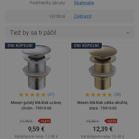
Podmienky záruky
Stiahnutie
Výrobca
Zobraziť
Tiež by sa ti páčil
DNI KÚPEĽNÍ
DNI KÚPEĽNÍ
(47)
(38)
Mexen guľatý klik-klak uzáver,
Mexen klik-klak zátka okrúhla,
chróm - 79910-00
zlatá - 79910-50
11,90 €
15,40 €
-19,41%
-19,55%
9,59 €
12,39 €
Katalógová cena:
11,90 €
Katalógová cena:
15,40 €