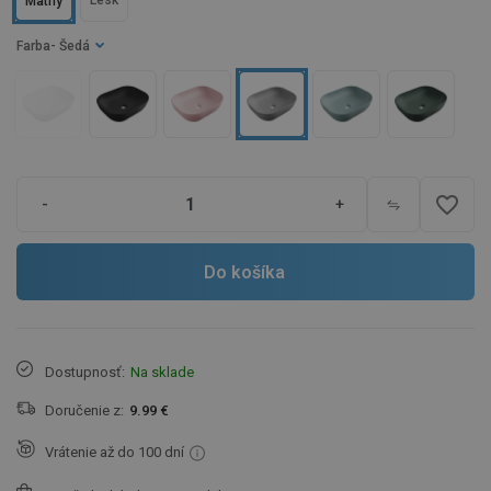
Lesk
Matný
Farba
- Šedá
favorite_border
-
+
Do košíka
Dostupnosť:
Na sklade
Doručenie z:
9.99 €
Vrátenie až do 100 dní