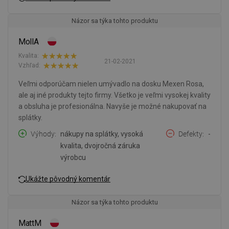
Názor sa týka tohto produktu
MollA
Kvalita:
21-02-2021
Vzhľad:
Veľmi odporúčam nielen umývadlo na dosku Mexen Rosa,
ale aj iné produkty tejto firmy. Všetko je veľmi vysokej kvality
a obsluha je profesionálna. Navyše je možné nakupovať na
splátky.
Výhody
nákupy na splátky, vysoká
Defekty
-
kvalita, dvojročná záruka
výrobcu
Ukážte pôvodný komentár
Názor sa týka tohto produktu
MattM