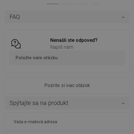
Dostupnosť:
Na sklade
Dostupnosť:
Na sklade
Do košíka
Do košíka
FAQ
Porovnaj
favorite_border
Obľúbené
Porovnaj
favorite_border
Obľúbené
Nenašli ste odpoveď?
Napíš nám
Položte nám otázku
Pozrite si viac otázok
Spýtajte sa na produkt