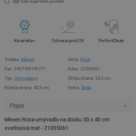
ľudia
kúpil tento produkt.
1
0
2
Keramika+
Ochrana pred UV
PerfectClean
Značka:
Mexen
Séria:
Rosa
Ean:
5907709190771
Index:
21095061
Typ:
Umyvadlový
Dlhšia strana:
50,5 cm
Kratšia strana:
40,5 cm
Farba:
Šedá
Popis
Mexen Rosa umývadlo na dosku 50 x 40 cm
svetlosivá mat - 21095061