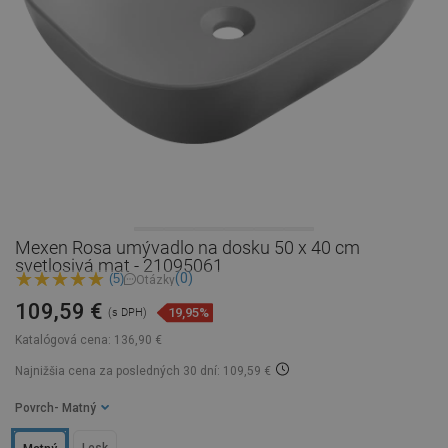
Mexen Rosa umývadlo na dosku 50 x 40 cm
svetlosivá mat - 21095061
(0)
(5)
Otázky
109,59 €
19,95%
(s DPH)
Katalógová cena:
136,90 €
Najnižšia cena za posledných 30 dní: 109,59 €
Povrch
- Matný