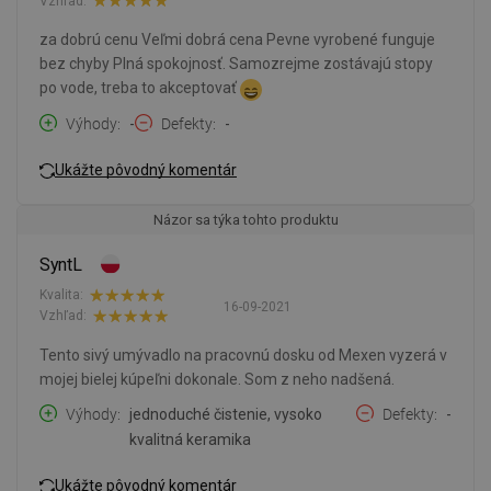
Vzhľad:
za dobrú cenu Veľmi dobrá cena Pevne vyrobené funguje
bez chyby Plná spokojnosť. Samozrejme zostávajú stopy
po vode, treba to akceptovať
Výhody
-
Defekty
-
Ukážte pôvodný komentár
Názor sa týka tohto produktu
SyntL
Kvalita:
16-09-2021
Vzhľad:
Tento sivý umývadlo na pracovnú dosku od Mexen vyzerá v
mojej bielej kúpeľni dokonale. Som z neho nadšená.
Výhody
jednoduché čistenie, vysoko
Defekty
-
kvalitná keramika
Ukážte pôvodný komentár