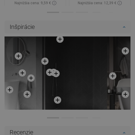
Najnižšia cena: 9,59 €
Najnižšia cena: 12,39 €
Dostupnosť:
Na sklade
Dostupnosť:
Na sklade
Do košíka
Do košíka
Inšpirácie
Porovnaj
favorite_border
Obľúbené
Porovnaj
favorite_border
Obľúbené
Recenzie