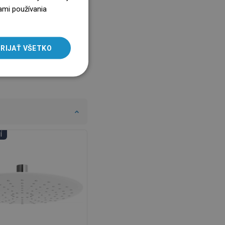
ENGLISH
ami používania
SLOVAK
LITHUANIAN
RIJAŤ VŠETKO
ROMANIAN
HUNGARIAN
FRENCH
ITALIAN
SPANISH
Í
UKRAINIAN
BULGARIAN
ESTONIAN
DUTCH
LATVIAN