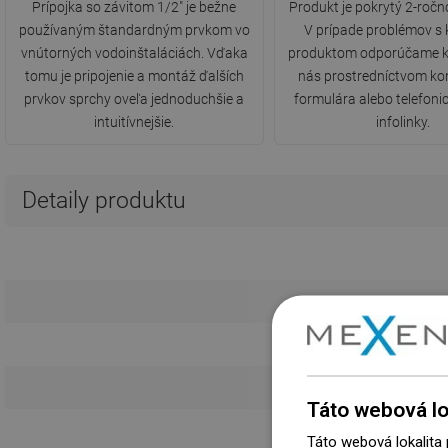
Prípojka so závitom 1/2" je bežne
Produkt je pokrytý 2-ročn
používaným štandardným prvkom vo
V prípade problémov s
vnútorných vodoinštaláciách. Vďaka
produktom odporúčame k
tomu je pripojenie a montáž ďalších
nás prostredníctvom ko
prvkov sprchy oveľa jednoduchšie a
formulára alebo telefonic
intuitívnejšie.
infolinky.
Detaily produktu
Táto webová lo
P
Táto webová lokalita