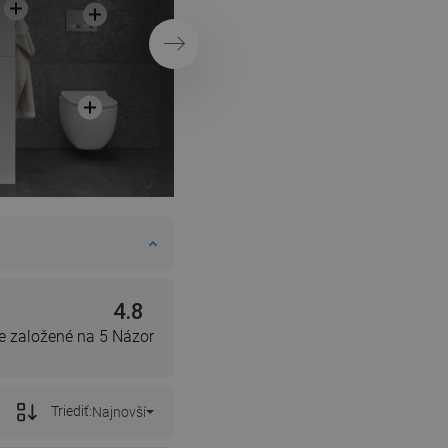
Ďalej
4.8
e založené na 5 Názor
Triediť:
Najnovší