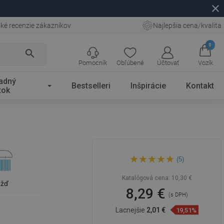
close
ké recenzie zákazníkov
Najlepšia cena/kvalita
0
search
Pomocník
Obľúbené
Účtovať
Vozík
adný
Bestselleri
Inšpirácie
Kontakt
tok
Mexen R-67 ručná sprcha 3-
(5)
funkčná, chróm/biela -
79567-00
Katalógová cena:
10,30 €
ážď
8,29 €
(s DPH)
Lacnejšie
2,01 €
19,51%