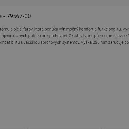
a - 79567-00
ómu a bielej farby, ktorá ponúka výnimočný komfort a funkcionalitu. Vyr
kojenie rôznych potrieb pri sprchovaní. Okrúhly tvar s priemerom hlavice
kompatibilitu s väčšinou sprchových systémov. Výška 235 mm zaručuje po