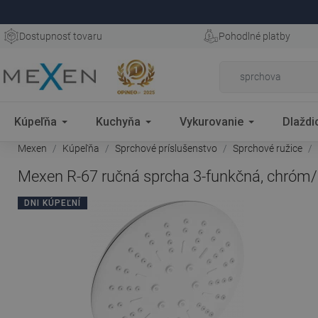
Dostupnosť tovaru
Pohodlné platby
Kúpeľňa
Kuchyňa
Vykurovanie
Dlaždi
Mexen
Kúpeľňa
Sprchové príslušenstvo
Sprchové ružice
Mexen R-67 ručná sprcha 3-funkčná, chróm/b
DNI KÚPEĽNÍ