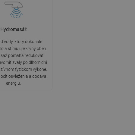
Hydromasáž
úd vody, ktorý dokonale
lo a stimuluje krvný obeh.
sáž pomáha redukovať
uvoľniť svaly po dlhom dni
nzívnom fyzickom výkone.
pocit osvieženia a dodáva
energiu.