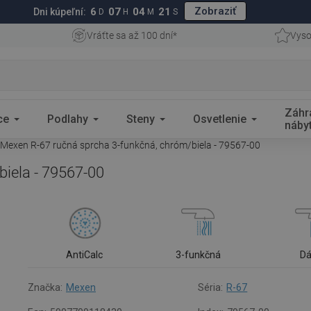
Zobraziť
6
07
04
20
Dni kúpeľní:
D
H
M
S
Vráťte sa až 100 dní*
Vyso
Záhr
ce
Podlahy
Steny
Osvetlenie
náby
Mexen R-67 ručná sprcha 3-funkčná, chróm/biela - 79567-00
iela - 79567-00
AntiCalc
3-funkčná
D
Značka:
Mexen
Séria:
R-67