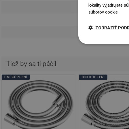
lokality vyjadrujete 
Návod 
súborov cookie.
Dowi
Informácie o 
ZOBRAZIŤ POD
Podmie
Tiež by sa ti páčil
DNI KÚPEĽNÍ
DNI KÚPEĽNÍ