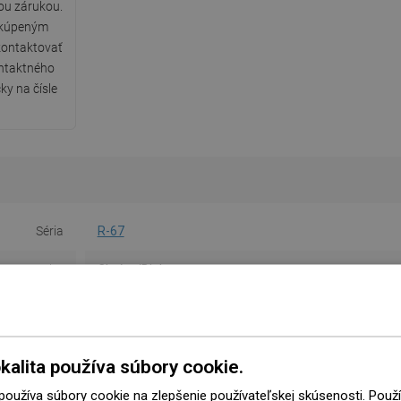
ou zárukou.
 kúpeným
ontaktovať
ntaktného
ky na čísle
Séria
R-67
Farba
Chróm/Biela
Materiál
Umelá hmota
Tvar
Okrúhly
kalita používa súbory cookie.
očet funkcií
3-funkčná
 používa súbory cookie na zlepšenie používateľskej skúsenosti. Pou