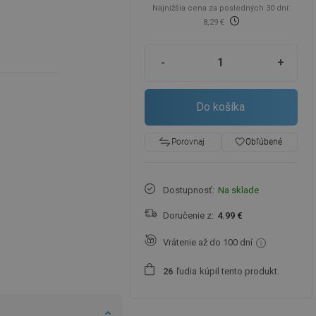
Najnižšia cena za posledných 30 dní:
8,29 €
-
+
Do košíka
favorite_border
Obľúbené
Porovnaj
Dostupnosť:
Na sklade
Doručenie z:
4.99 €
Vrátenie až do 100 dní
ľudia
kúpil tento produkt.
2
6