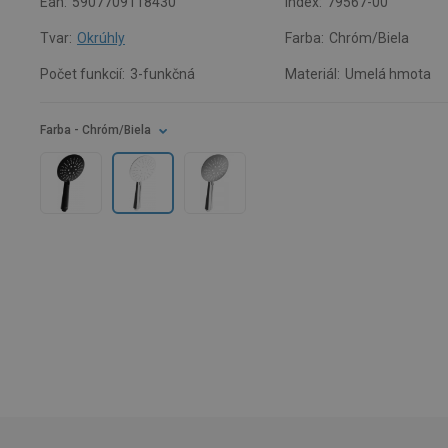
Ean:
5907709118430
Index:
79567-00
Tvar:
Okrúhly
Farba:
Chróm/Biela
Počet funkcií:
3-funkčná
Materiál:
Umelá hmota
Farba
- Chróm/Biela