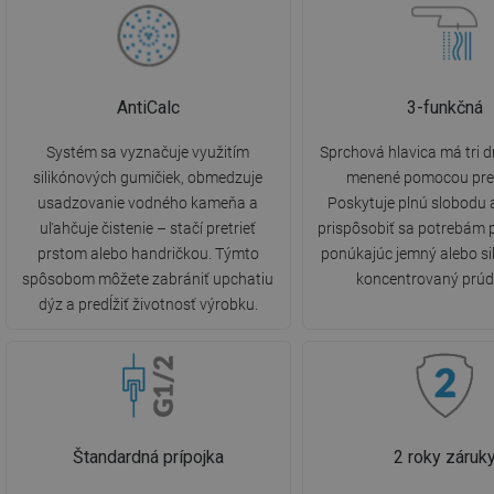
AntiCalc
3-funkčná
Systém sa vyznačuje využitím
Sprchová hlavica má tri d
silikónových gumičiek, obmedzuje
menené pomocou pre
usadzovanie vodného kameňa a
Poskytuje plnú slobodu
uľahčuje čistenie – stačí pretrieť
prispôsobiť sa potrebám 
prstom alebo handričkou. Týmto
ponúkajúc jemný alebo sil
spôsobom môžete zabrániť upchatiu
koncentrovaný prúd
dýz a predĺžiť životnosť výrobku.
Štandardná prípojka
2 roky záruk