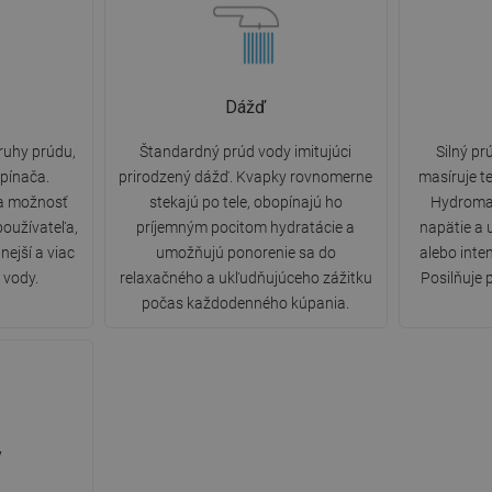
Dážď
ruhy prúdu,
Štandardný prúd vody imitujúci
Silný pr
pínača.
prirodzený dážď. Kvapky rovnomerne
masíruje te
 a možnosť
stekajú po tele, obopínajú ho
Hydroma
používateľa,
príjemným pocitom hydratácie a
napätie a 
nejší a viac
umožňujú ponorenie sa do
alebo inte
 vody.
relaxačného a ukľudňujúceho zážitku
Posilňuje 
počas každodenného kúpania.
y