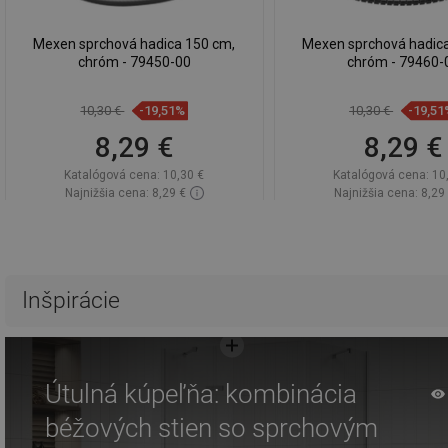
Mexen sprchová hadica 150 cm,
Mexen sprchová hadic
chróm - 79450-00
chróm - 79460-
10,30 €
-19,51%
10,30 €
-19,51
8,29 €
8,29 €
Katalógová cena:
10,30 €
Katalógová cena:
10
Najnižšia cena: 8,29 €
Najnižšia cena: 8,29
Dostupnosť:
Na sklade
Dostupnosť:
Na sk
Do košíka
Do košíka
Porovnaj
favorite_border
Obľúbené
Porovnaj
favorite_border
Ob
Inšpirácie
Útulná kúpeľňa: kombinácia
béžových stien so sprchovým