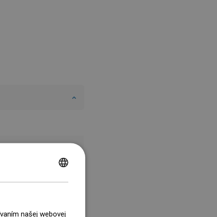
POLISH
CZECH
GERMAN
žívaním našej webovej