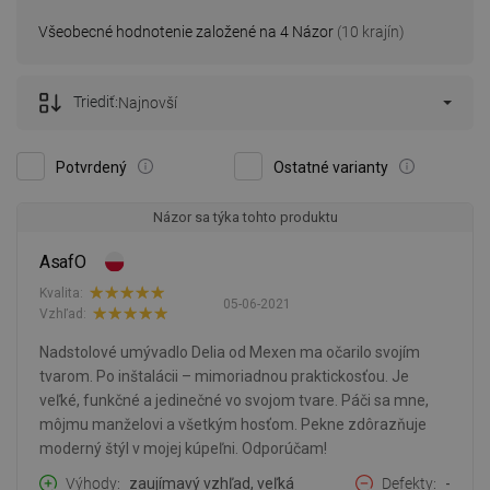
Všeobecné hodnotenie založené na 4 Názor
(10 krajín)
Triediť:
Najnovší
Potvrdený
Ostatné varianty
Názor sa týka tohto produktu
AsafO
Kvalita:
05-06-2021
Vzhľad:
Nadstolové umývadlo Delia od Mexen ma očarilo svojím
tvarom. Po inštalácii – mimoriadnou praktickosťou. Je
veľké, funkčné a jedinečné vo svojom tvare. Páči sa mne,
môjmu manželovi a všetkým hosťom. Pekne zdôrazňuje
moderný štýl v mojej kúpeľni. Odporúčam!
Výhody
zaujímavý vzhľad, veľká
Defekty
-