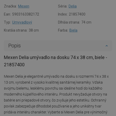
Značka:
Mexen
Séria:
Delia
Ean:
5903163382172
Index:
21857400
Typ:
Umyvadlový
Dlhšia strana:
74 cm
Kratšia strana:
38 cm
Farba:
Biela
Popis
Mexen Delia umývadlo na dosku 74 x 38 cm, biele -
21857400
Mexen Delia je elegantné umývadlo na dosku s rozmermi 74 x 38 x
13 cm, vyrobené z vysoko kvalitnej sanitárnej keramiky. Vďaka
svojmu bielemu, lesklému povrchu sa ideálne hodí do každého
moderného kúpeľňového interiéru. Produkt nevyžaduje otvory na
batérie ani priepadové otvory, čo zvyšuje jeho estetiku. Ochranný
povlak zabezpečuje dlhodobé používanie a jeho unikátny tvar
pridáva interiéru charakter. Vyberte si Mexen Delia pre výnimočný