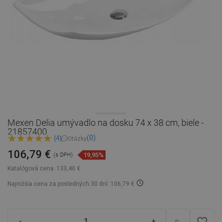
Mexen Delia umývadlo na dosku 74 x 38 cm, biele -
21857400
(0)
(4)
Otázky
106,79 €
19,95%
(s DPH)
Katalógová cena:
133,40 €
Najnižšia cena za posledných 30 dní: 106,79 €
favorite_border
-
+