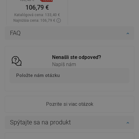
106,79 €
Katalógová cena:
133,40 €
Najnižšia cena: 106,79 €
Dostupnosť:
Na sklade
FAQ
Do košíka
Porovnaj
favorite_border
Obľúbené
Nenašli ste odpoveď?
Napíš nám
Položte nám otázku
Pozrite si viac otázok
Spýtajte sa na produkt