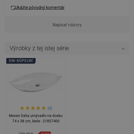
Ukážte pôvodný komentár
Napísať názory
Výrobky z tej istej série
DNI KÚPEĽNÍ
(4)
Mexen Delia umývadlo na dosku
74 x 38 cm, biele - 21857400
133,40 €
-19,95%