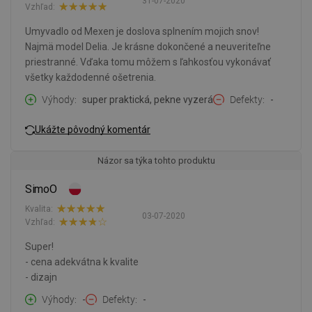
31-07-2020
Vzhľad:
Umyvadlo od Mexen je doslova splnením mojich snov!
Najmä model Delia. Je krásne dokončené a neuveriteľne
priestranné. Vďaka tomu môžem s ľahkosťou vykonávať
všetky každodenné ošetrenia.
Výhody
super praktická, pekne vyzerá
Defekty
-
Ukážte pôvodný komentár
Názor sa týka tohto produktu
SimoO
Kvalita:
03-07-2020
Vzhľad:
Super!
- cena adekvátna k kvalite
- dizajn
Výhody
-
Defekty
-