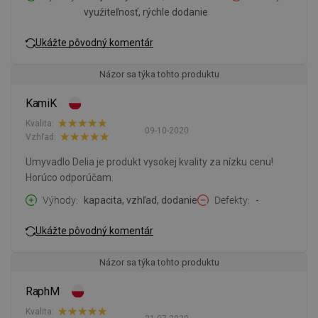
využiteľnosť, rýchle dodanie
Ukážte pôvodný komentár
Názor sa týka tohto produktu
KamiK
Kvalita:
09-10-2020
Vzhľad:
Umyvadlo Delia je produkt vysokej kvality za nízku cenu!
Horúco odporúčam.
Výhody
kapacita, vzhľad, dodanie
Defekty
-
Ukážte pôvodný komentár
Názor sa týka tohto produktu
RaphM
Kvalita: