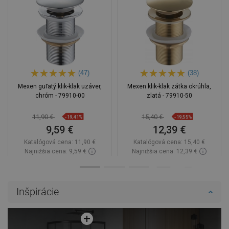
(47)
(38)
Mexen guľatý klik-klak uzáver,
Mexen klik-klak zátka okrúhla,
chróm - 79910-00
zlatá - 79910-50
11,90 €
15,40 €
-19,41%
-19,55%
9,59 €
12,39 €
Katalógová cena:
11,90 €
Katalógová cena:
15,40 €
Najnižšia cena: 9,59 €
Najnižšia cena: 12,39 €
Dostupnosť:
Na sklade
Dostupnosť:
Na sklade
Do košíka
Do košíka
Inšpirácie
Porovnaj
favorite_border
Obľúbené
Porovnaj
favorite_border
Obľúbené