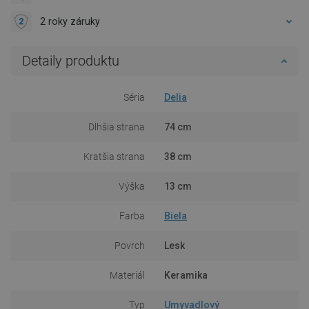
2 roky záruky
Detaily produktu
Séria
Delia
Dlhšia strana
74 cm
Kratšia strana
38 cm
Výška
13 cm
Farba
Biela
Povrch
Lesk
Materiál
Keramika
Typ
Umyvadlový