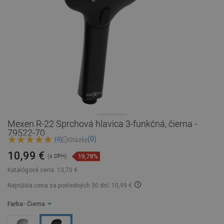
Mexen R-22 Sprchová hlavica 3-funkčná, čierna -
79522-70
(0)
(4)
Otázky
10,99 €
19,78%
(s DPH)
Katalógová cena:
13,70 €
Najnižšia cena za posledných 30 dní: 10,99 €
Farba
- Čierna