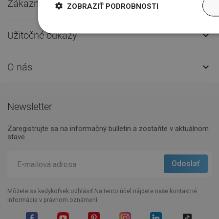
Zákaznícky servis

ZOBRAZIŤ PODROBNOSTI
Užitočné odkazy

O nás

Newsletter
Zaregistrujte sa na informačný bulletin a zostaňte v aktuálnom
stave.
Môžete sa kedykoľvek odhlásiť.Na tento účel nájdete naše kontaktné
informácie v právnom oznámení.