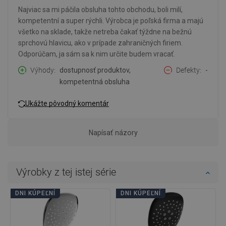
Najviac sa mi páčila obsluha tohto obchodu, boli milí,
kompetentní a super rýchli. Výrobca je poľská firma a majú
všetko na sklade, takže netreba čakať týždne na bežnú
sprchovú hlavicu, ako v prípade zahraničných firiem.
Odporúčam, ja sám sa k nim určite budem vracať.
Výhody
dostupnosť produktov,
Defekty
-
kompetentná obsluha
Ukážte pôvodný komentár
Napísať názory
Výrobky z tej istej série
DNI KÚPEĽNÍ
DNI KÚPEĽNÍ