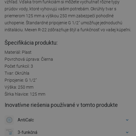
vzhľad. Vďaka trom funkciám si môžete vychutnať rôzne typy
prúdov vody, ktoré vyhovujú vašim potrebám. Okrúhly tvar s
priemerom 125 mm a výškou 250 mm zabezpečí pohodlné
uchopenie. Štandardné pripojenie G 1/2" umožňuje jednoduchú
inštaláciu. Mexen R-22 zdôrazňuje štýl a funkčnosť vo vašej kúpeľni.
Špecifikácia produktu:
Materiál: Plast
Povrchová úprava: Čierna
Počet funkcií: 3
Tvar: Okrúhla
Pripojenie: G 1/2"
Výška: 250 mm
Šírka hlavice: 125 mm
Inovatívne riešenia používané v tomto produkte
AntiCalc
3-funkčná