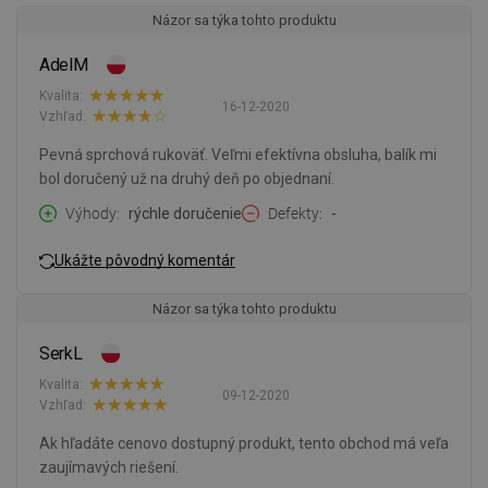
Názor sa týka tohto produktu
AdelM
Kvalita:
16-12-2020
Vzhľad:
Pevná sprchová rukoväť. Veľmi efektívna obsluha, balík mi
bol doručený už na druhý deň po objednaní.
Výhody
rýchle doručenie
Defekty
-
Ukážte pôvodný komentár
Názor sa týka tohto produktu
SerkL
Kvalita:
09-12-2020
Vzhľad:
Ak hľadáte cenovo dostupný produkt, tento obchod má veľa
zaujímavých riešení.