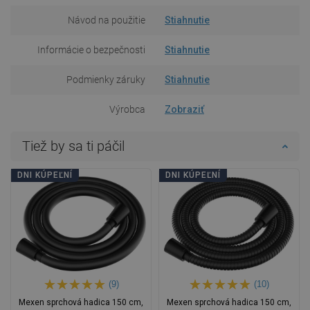
Návod na použitie
Stiahnutie
Informácie o bezpečnosti
Stiahnutie
Podmienky záruky
Stiahnutie
Výrobca
Zobraziť
Tiež by sa ti páčil
DNI KÚPEĽNÍ
DNI KÚPEĽNÍ
(9)
(10)
Mexen sprchová hadica 150 cm,
Mexen sprchová hadica 150 cm,