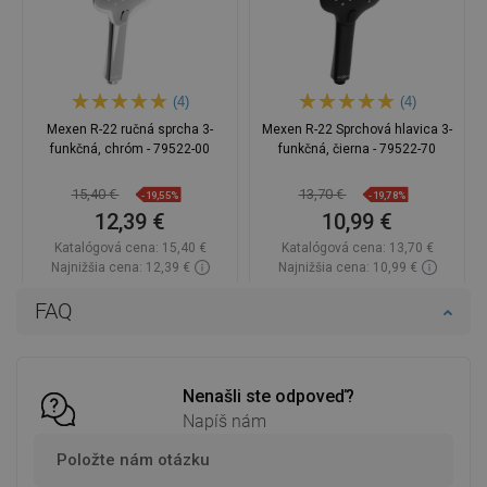
(4)
(4)
Mexen R-22 ručná sprcha 3-
Mexen R-22 Sprchová hlavica 3-
funkčná, chróm - 79522-00
funkčná, čierna - 79522-70
15,40 €
13,70 €
-19,55%
-19,78%
12,39 €
10,99 €
Katalógová cena:
15,40 €
Katalógová cena:
13,70 €
Najnižšia cena: 12,39 €
Najnižšia cena: 10,99 €
Dostupnosť:
Na sklade
Dostupnosť:
Na sklade
FAQ
Do košíka
Do košíka
Porovnaj
favorite_border
Obľúbené
Porovnaj
favorite_border
Obľúbené
Nenašli ste odpoveď?
Napíš nám
Položte nám otázku