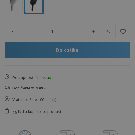
favorite_border
-
+
Do košíka
Dostupnosť:
Na sklade
Doručenie z:
4.99 €
Vrátenie až do 100 dní
ľudia
kúpil tento produkt.
6
6