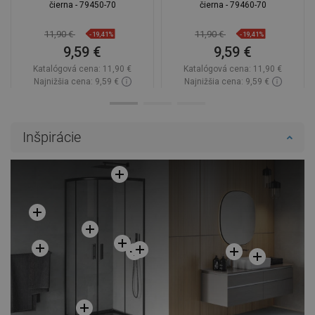
čierna - 79450-70
čierna - 79460-70
11,90 €
11,90 €
-19,41%
-19,41%
9,59 €
9,59 €
Katalógová cena:
11,90 €
Katalógová cena:
11,90 €
Najnižšia cena: 9,59 €
Najnižšia cena: 9,59 €
Dostupnosť:
Na sklade
Dostupnosť:
Na sklade
Do košíka
Do košíka
Inšpirácie
Porovnaj
favorite_border
Obľúbené
Porovnaj
favorite_border
Obľúbené