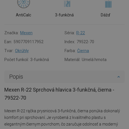
AntiCalc
3-funkčná
Dážď
Značka:
Mexen
Séria:
R-22
Ean:
5907709117952
Index:
79522-70
Tvar:
Okrúhly
Farba:
Čierna
Počet funkcií:
3-funkčná
Materiál:
Umelá hmota
Popis
Mexen R-22 Sprchová hlavica 3-funkčná, čierna -
79522-70
Mexen R-22 rąčka prysnicová 3-funkčná, čierna ponúka dokonalý
komfort pri sprchovaní. Je vyrobená z kvalitného plastu s
elegantným čiernym povrchom, čo zaručuje odolnosť a moderný