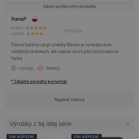
Názor sa týka tohto produktu
RomaP
Kvalita:
27-02-2020
Vzhľad:
Čierna batéria Largo značky Mexen je vynikajúca po
všetkých stránkach, ale najviac sa mi páči jej inovatívna
farba.
Výhody
-
Defekty
-
Ukážte pôvodný komentár
Napísať názory
Výrobky z tej istej série
DNI KÚPEĽNÍ
DNI KÚPEĽNÍ