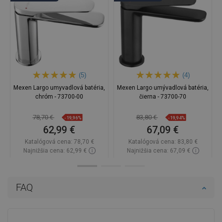
(5)
(4)
Mexen Largo umyvadlová batéria,
Mexen Largo umývadlová batéria,
chróm - 73700-00
čierna - 73700-70
78,70 €
83,80 €
-19,96%
-19,94%
62,99 €
67,09 €
Katalógová cena:
78,70 €
Katalógová cena:
83,80 €
Najnižšia cena: 62,99 €
Najnižšia cena: 67,09 €
Dostupnosť:
Na sklade
Dostupnosť:
Na sklade
Do košíka
Do košíka
FAQ
Porovnaj
favorite_border
Obľúbené
Porovnaj
favorite_border
Obľúbené