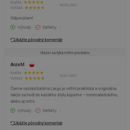
Kvalita:
18-05-2021
Vzhľad:
Odporúčam!
Výhody
-
Defekty
-
Ukážte pôvodný komentár
Názor sa týka tohto produktu
AnżeM
Kvalita:
16-01-2021
Vzhľad:
Čierna vysoká batéria Largo je veľmi praktická a originálna,
takže sa hodí do každého štýlu kúpeľne – minimalistického,
alebo aj retro.
Výhody
-
Defekty
-
Ukážte pôvodný komentár