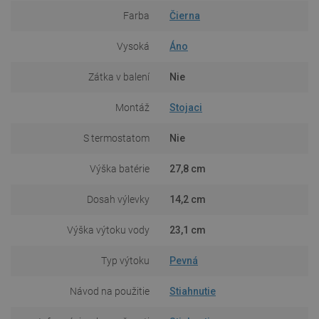
Farba
Čierna
Vysoká
Áno
Zátka v balení
Nie
Montáž
Stojaci
S termostatom
Nie
Výška batérie
27,8 cm
Dosah výlevky
14,2 cm
Výška výtoku vody
23,1 cm
Typ výtoku
Pevná
Návod na použitie
Stiahnutie