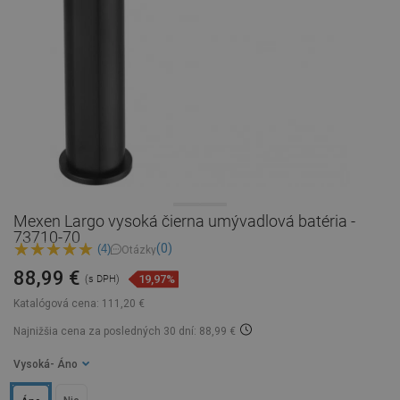
Mexen Largo vysoká čierna umývadlová batéria -
73710-70
(0)
(4)
Otázky
88,99 €
19,97%
(s DPH)
Katalógová cena:
111,20 €
Najnižšia cena za posledných 30 dní: 88,99 €
Vysoká
- Áno