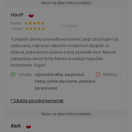
Názor sa týka tohto produktu
HorsP
Kvalita:
17-10-2021
Vzhľad:
V prípade čiernej umývadlovej batérie Largo zbožňujem jej
nízku cenu, najmä pri takomto modernom dizajne! Je
úžasná, jednoducho úžasná a stojí za každé euro. Navyše
zákaznícky servis firmy Mexen si zaslúži najvyššie
hodnotenie. Super!
Výhody
výborná kvalita, zaujímavá
Defekty
-
farba, rýchle doručenie, precízne
spracovanie
Ukážte pôvodný komentár
Názor sa týka tohto produktu
AlaiK