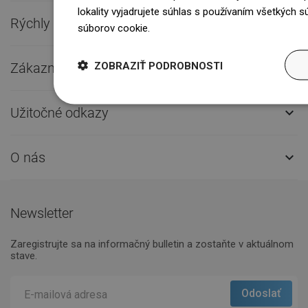
lokality vyjadrujete súhlas s používaním všetkých 
Rýchly kontakt

súborov cookie.
Dowiedz się więcej
ZOBRAZIŤ PODROBNOSTI
Zákaznícky servis

Užitočné odkazy

O nás

Newsletter
Zaregistrujte sa na informačný bulletin a zostaňte v aktuálnom
stave.