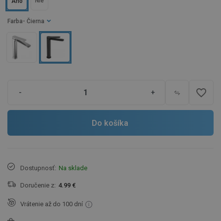
Nie
Áno
Farba
- Čierna
favorite_border
-
+
Do košíka
Dostupnosť:
Na sklade
Doručenie z:
4.99 €
Vrátenie až do 100 dní