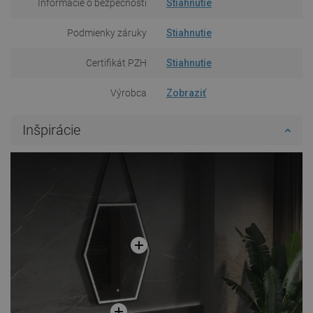
Informácie o bezpečnosti
Stiahnutie
Podmienky záruky
Stiahnutie
Certifikát PZH
Stiahnutie
Výrobca
Zobraziť
Inšpirácie