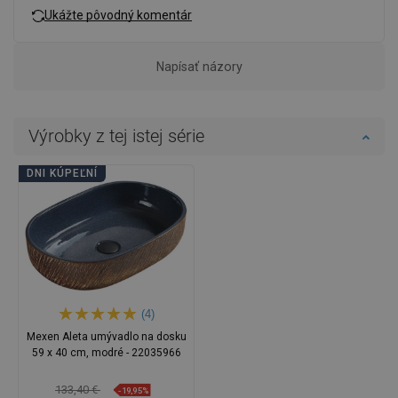
Ukážte pôvodný komentár
Napísať názory
Výrobky z tej istej série
DNI KÚPEĽNÍ
(4)
Mexen Aleta umývadlo na dosku
59 x 40 cm, modré - 22035966
133,40 €
-19,95%