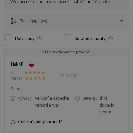
Všeobecné hodnotenie založené na 4 Názor
(10 krajín)
Triediť:
Najnovší
Potvrdený
Ostatné varianty
Názor sa týka tohto produktu
HakaR
Kvalita:
30-08-2021
Vzhľad:
Super
Výhody
veľkosť a kapacita,
Defekty
dlhá
vzhľad a tvar
dodacia
lehota
Ukážte pôvodný komentár