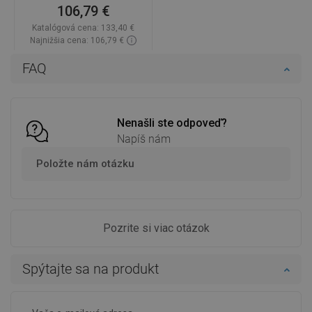
106,79 €
Katalógová cena:
133,40 €
Najnižšia cena: 106,79 €
Dostupnosť:
2026-08-18
FAQ
Do košíka
Porovnaj
favorite_border
Obľúbené
Nenašli ste odpoveď?
Napíš nám
Položte nám otázku
Pozrite si viac otázok
Spýtajte sa na produkt