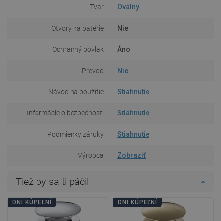
Tvar
Oválny
Otvory na batérie
Nie
Ochranný povlak
Áno
Prevod
Nie
Návod na použitie
Stiahnutie
Informácie o bezpečnosti
Stiahnutie
Podmienky záruky
Stiahnutie
Výrobca
Zobraziť
Tiež by sa ti páčil
DNI KÚPEĽNÍ
DNI KÚPEĽNÍ