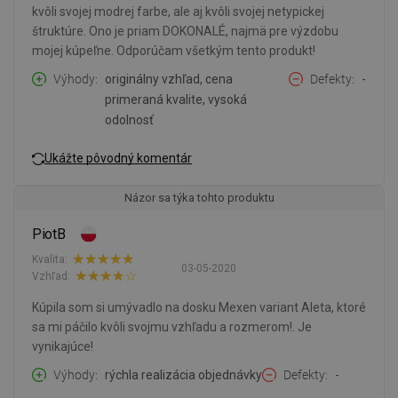
kvôli svojej modrej farbe, ale aj kvôli svojej netypickej
štruktúre. Ono je priam DOKONALÉ, najmä pre výzdobu
mojej kúpeľne. Odporúčam všetkým tento produkt!
Výhody
originálny vzhľad, cena
Defekty
-
primeraná kvalite, vysoká
odolnosť
Ukážte pôvodný komentár
Názor sa týka tohto produktu
PiotB
Kvalita:
03-05-2020
Vzhľad:
Kúpila som si umývadlo na dosku Mexen variant Aleta, ktoré
sa mi páčilo kvôli svojmu vzhľadu a rozmerom!. Je
vynikajúce!
Výhody
rýchla realizácia objednávky
Defekty
-