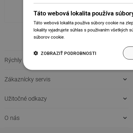
modernom sklade.Vždy pripravený na
prepravu!
Táto webová lokalita používa súbor
Táto webová lokalita používa súbory cookie na zle
lokality vyjadrujete súhlas s používaním všetkých 
súborov cookie.
Dowiedz się więcej
ZOBRAZIŤ PODROBNOSTI
Rýchly kontakt

Zákaznícky servis

Užitočné odkazy

O nás
