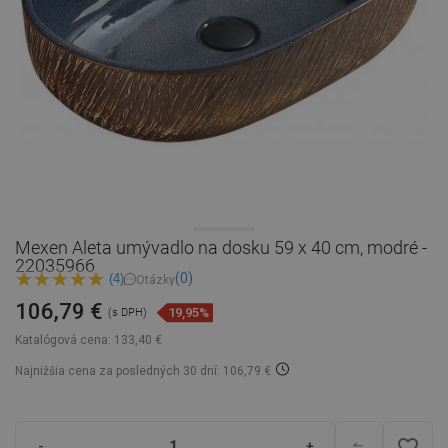
Mexen Aleta umývadlo na dosku 59 x 40 cm, modré -
22035966
(0)
(4)
Otázky
106,79 €
19,95%
(s DPH)
Katalógová cena:
133,40 €
Najnižšia cena za posledných 30 dní: 106,79 €
favorite_border
-
+