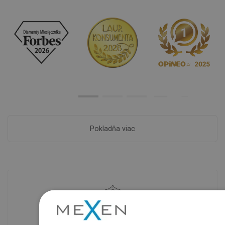
Pokladňa viac
Dostupnosť tovaru
Naše výrobky na vás čakajú v