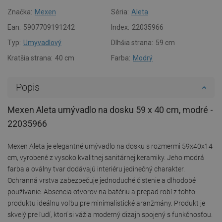
Značka:
Mexen
Séria:
Aleta
Ean:
5907709191242
Index:
22035966
Typ:
Umyvadlový
Dlhšia strana:
59 cm
Kratšia strana:
40 cm
Farba:
Modrý
Popis
Mexen Aleta umývadlo na dosku 59 x 40 cm, modré -
22035966
Mexen Aleta je elegantné umývadlo na dosku s rozmermi 59x40x14
cm, vyrobené z vysoko kvalitnej sanitárnej keramiky. Jeho modrá
farba a oválny tvar dodávajú interiéru jedinečný charakter.
Ochranná vrstva zabezpečuje jednoduché čistenie a dlhodobé
používanie. Absencia otvorov na batériu a prepad robí z tohto
produktu ideálnu voľbu pre minimalistické aranžmány. Produkt je
skvelý pre ľudí, ktorí si vážia moderný dizajn spojený s funkčnosťou.