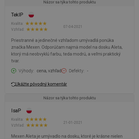
Názor sa týka tohto produktu
TeklP
Kvalita:
07-04-2021
Vzhľad:
Priestranné a jedinečné vzhľadom umývadlá ponúka
značka Mexen. Odporúčam najmä model na dosku Aleta,
ktorý má neobvyklú farbu, teda modrú, a veľmi praktický
tvar.
Výhody
cena, vzhľad
Defekty
-
Ukážte pôvodný komentár
Názor sa týka tohto produktu
IsaP
Kvalita:
21-01-2021
Vzhľad:
Mexen Aleta je umývadlo na dosku, ktoré je krásne nielen