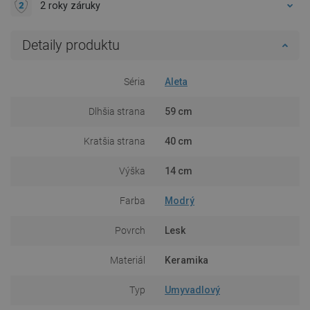
2 roky záruky
Detaily produktu
Séria
Aleta
Dlhšia strana
59 cm
Kratšia strana
40 cm
Výška
14 cm
Farba
Modrý
Povrch
Lesk
Materiál
Keramika
Typ
Umyvadlový