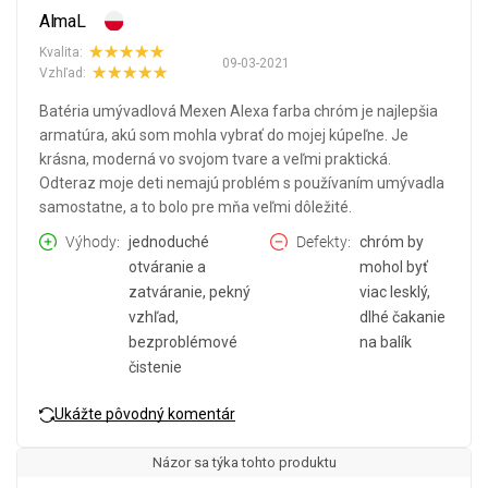
AlmaL
Kvalita:
09-03-2021
Vzhľad:
Batéria umývadlová Mexen Alexa farba chróm je najlepšia
armatúra, akú som mohla vybrať do mojej kúpeľne. Je
krásna, moderná vo svojom tvare a veľmi praktická.
Odteraz moje deti nemajú problém s používaním umývadla
samostatne, a to bolo pre mňa veľmi dôležité.
Výhody
jednoduché
Defekty
chróm by
otváranie a
mohol byť
zatváranie, pekný
viac lesklý,
vzhľad,
dlhé čakanie
bezproblémové
na balík
čistenie
Ukážte pôvodný komentár
Názor sa týka tohto produktu