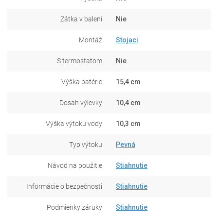
Zátka v balení
Nie
Montáž
Stojaci
S termostatom
Nie
Výška batérie
15,4 cm
Dosah výlevky
10,4 cm
Výška výtoku vody
10,3 cm
Typ výtoku
Pevná
Návod na použitie
Stiahnutie
Informácie o bezpečnosti
Stiahnutie
Podmienky záruky
Stiahnutie