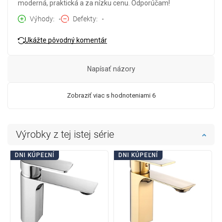
moderná, praktická a za nízku cenu. Odporúčam!
Výhody
-
Defekty
-
Ukážte pôvodný komentár
Napísať názory
Zobraziť viac s hodnoteniami 6
Výrobky z tej istej série
DNI KÚPEĽNÍ
DNI KÚPEĽNÍ