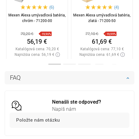
(6)
(4)
Mexen Alexa umývadlová batéria,
Mexen Alexa umývadlová batéria,
chróm - 71200-00
zlatá - 71200-50
70,20 €
77,10 €
-19,96%
-19,99%
56,19 €
61,69 €
Katalógová cena:
70,20 €
Katalógová cena:
77,10 €
Najnižšia cena: 56,19 €
Najnižšia cena: 61,69 €
Dostupnosť:
Na sklade
Dostupnosť:
Na sklade
Do košíka
Do košíka
FAQ
Porovnaj
favorite_border
Obľúbené
Porovnaj
favorite_border
Obľúbené
Nenašli ste odpoveď?
Napíš nám
Položte nám otázku