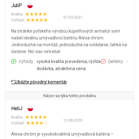
JuliP
Kvalita:
07-03-2021
Vzhľad:
Na stránke poľského výrobcu kúpeľňových armatúr som
našiel ideálnu umývadlovú batériu Alexa chróm.
Jednoduchá na montáž, jednoduchá na ovládanie, ľahká na
čistenie. Nič viac netreba!
Výhody
vysoká kvalita prevedenia, rýchla
Defekty
-
dodávka, atraktívna cena
Ukážte pôvodný komentár
Názor sa týka tohto produktu
HeliJ
Kvalita:
12-08-2020
Vzhľad:
Alexa chróm je vysokokvalitná umývadlová batéria –