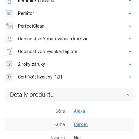
Keramická hlavica
Perlátor
PerfectClean
Odolnosť voči matovaniu a korózii
Odolnosť voči vysokej teplote
2 roky záruky
Certifikát hygieny PZH
Detaily produktu
Séria
Alexa
Farba
Chróm
Vysoká
Nie