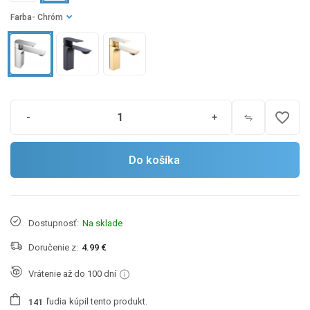
Farba
- Chróm
favorite_border
-
+
Do košíka
Dostupnosť:
Na sklade
Doručenie z:
4.99 €
Vrátenie až do 100 dní
ľudia
kúpil tento produkt.
1
4
1