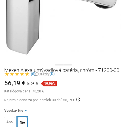
Mexen Alexa umývadlová batéria, chróm - 71200-00
(0)
(6)
Otázky
56,19 €
19,96%
(s DPH)
Katalógová cena:
70,20 €
Najnižšia cena za posledných 30 dní: 56,19 €
Vysoká
- Nie
Áno
Nie