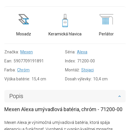
Mosadz
Keramická hlavica
Perlátor
Značka:
Mexen
Séria:
Alexa
Ean:
5907709191891
Index:
71200-00
Farba:
Chróm
Montáž:
Stojaci
Výška batérie:
15,4 cm
Dosah výlevky:
10,4 cm
Popis
Mexen Alexa umývadlová batéria, chróm - 71200-00
Mexen Alexa je výnimočná umývadlová batéria, ktorá spája
eleganciu a funkčnosť. Vyrobená z vysoko kvalitnej mosadze,