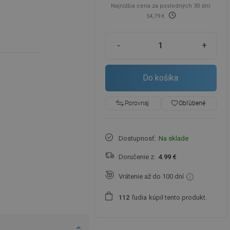
Najnižšia cena za posledných 30 dní:
54,79 €
-
+
Do košíka
favorite_border
Obľúbené
Porovnaj
Dostupnosť:
Na sklade
Doručenie z:
4.99 €
Vrátenie až do 100 dní
ľudia
kúpil tento produkt.
1
1
2