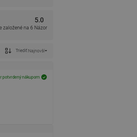
5.0
e založené na 6 Názor
Triediť:
Najnovší
r potvrdený nákupom