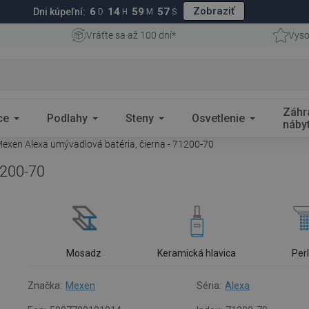
Zobraziť
6
14
59
56
Dni kúpeľní:
D
H
M
S
Vráťte sa až 100 dní*
Vyso
Záhr
ce
Podlahy
Steny
Osvetlenie
náby
exen Alexa umývadlová batéria, čierna - 71200-70
1200-70
Mosadz
Keramická hlavica
Per
Značka:
Mexen
Séria:
Alexa