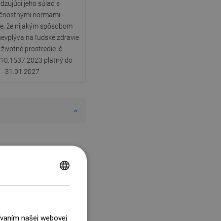
dzujúci jeho súlad s
čnostnými normami -
e, že nijakým spôsobom
nevplýva na ľudské zdravie
 životné prostredie. č.
10.1537.2023 platný do
31.01.2027
POLISH
CZECH
GERMAN
žívaním našej webovej