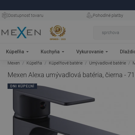
Dostupnosť tovaru
Pohodlné platby
Kúpeľňa
Kuchyňa
Vykurovanie
Dlaždi
Mexen
Kúpeľňa
Kúpeľňové batérie
Umývadlové batérie
M
Mexen Alexa umývadlová batéria, čierna - 7
DNI KÚPEĽNÍ