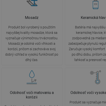
Mosadz
Keramická hlav
Produkt bol vyrobený s použitím
Batéria má najvyššiu 
najvyššej kvality mosadze, ktorá sa
keramickej hlavice, k
vyznačuje výnimočnou trvácnosťou.
zodpovedná za miešani
Mosadz je odolná voči vlhkosti a
zabezpečuje plynulú regul
korózii, pričom si zachováva svoj
Zaručuje vysoký komfort
dobrý vzhľad a vysokú funkčnosť po
po dlhú dobu, pričom 
dlhý čas.
ľahkosť a presnosť re
Odolnosť voči matovaniu a
Odolnosť voči vysoke
korózii
Produkt sa vyznačuje m