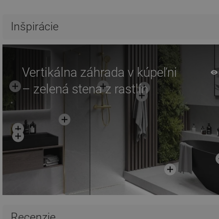
Inšpirácie
Vertikálna záhrada v kúpeľni
– zelená stena z rastlín
Recenzie