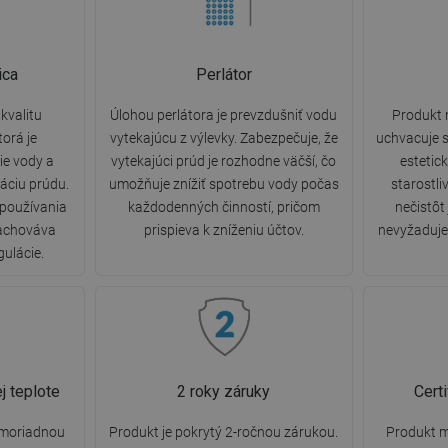
ica
Perlátor
kvalitu
Úlohou perlátora je prevzdušniť vodu
Produkt 
torá je
vytekajúcu z výlevky. Zabezpečuje, že
uchvacuje s
e vody a
vytekajúci prúd je rozhodne väčší, čo
estetic
áciu prúdu.
umožňuje znížiť spotrebu vody počas
starostli
 používania
každodenných činností, pričom
nečistôt
zachováva
prispieva k zníženiu účtov.
nevyžaduje 
gulácie.
j teplote
2 roky záruky
Cert
imoriadnou
Produkt je pokrytý 2-ročnou zárukou.
Produkt m