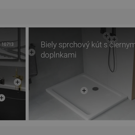
Biely sprchový kút s čiernym
10713
doplnkami