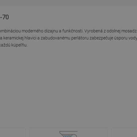
0-70
kombináciou moderného dizajnu a funkčnosti. Vyrobená z odolnej mosad
aka keramickej hlavici a zabudovanému perlátoru zabezpečuje úsporu vody 
každú kúpeľňu.