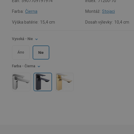
Ean:
5907709191914
Index:
71200-70
Farba:
Čierna
Montáž:
Stojaci
Výška batérie:
15,4 cm
Dosah výlevky:
10,4 cm
Vysoká
- Nie
Áno
Nie
Farba
- Čierna