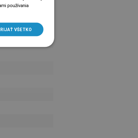
ENGLISH
ami používania
SLOVAK
LITHUANIAN
RIJAŤ VŠETKO
ROMANIAN
HUNGARIAN
FRENCH
ITALIAN
SPANISH
UKRAINIAN
BULGARIAN
ESTONIAN
DUTCH
LATVIAN