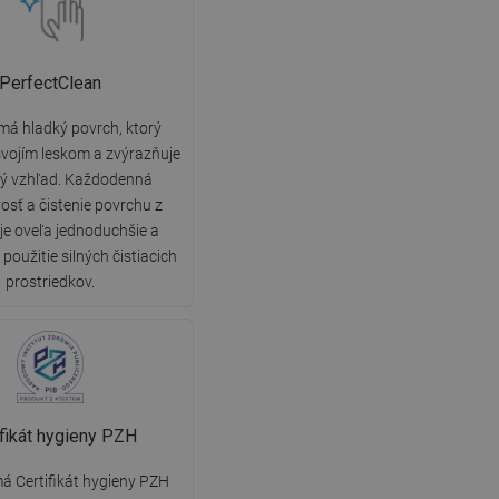
PerfectClean
má hladký povrch, ktorý
vojím leskom a zvýrazňuje
ký vzhľad. Každodenná
vosť a čistenie povrchu z
 je oveľa jednoduchšie a
použitie silných čistiacich
prostriedkov.
ifikát hygieny PZH
á Certifikát hygieny PZH