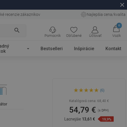
close
ké recenzie zákazníkov
Najlepšia cena/kvalita
0
search
Pomocník
Obľúbené
Účtovať
Vozík
adný
Bestselleri
Inšpirácie
Kontakt
tok
Mexen Alexa umývadlová
(6)
batéria, čierna - 71200-70
Katalógová cena:
68,40 €
látor
54,79 €
(s DPH)
Lacnejšie
13,61 €
19,9%