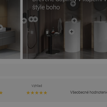
štýle boho
Vzhľad
Všeobecné hodnoteni