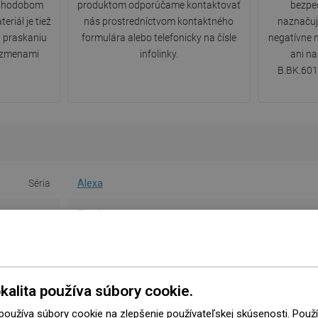
 dlhodobom
produktom odporúčame kontaktovať
bezpe
riál je tiež
nás prostredníctvom kontaktného
naznačuj
a praskaniu
formulára alebo telefonicky na čísle
negatívne 
 zmenami
infolinky.
ani na
B.BK.601
Séria
Alexa
Farba
Zlatá
Montáž
Nástenný
ou zostavou
Nie
kalita používa súbory cookie.
ermostatom
Nie
 používa súbory cookie na zlepšenie používateľskej skúsenosti. Pou