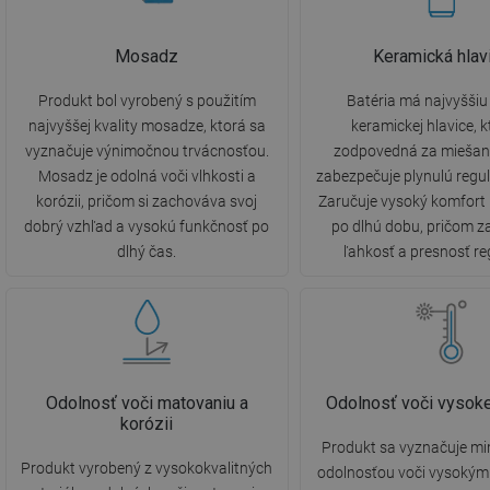
Mosadz
Keramická hlav
Produkt bol vyrobený s použitím
Batéria má najvyššiu 
najvyššej kvality mosadze, ktorá sa
keramickej hlavice, k
vyznačuje výnimočnou trvácnosťou.
zodpovedná za miešani
Mosadz je odolná voči vlhkosti a
zabezpečuje plynulú regul
korózii, pričom si zachováva svoj
Zaručuje vysoký komfort
dobrý vzhľad a vysokú funkčnosť po
po dlhú dobu, pričom 
dlhý čas.
ľahkosť a presnosť re
Odolnosť voči matovaniu a
Odolnosť voči vysoke
korózii
Produkt sa vyznačuje m
Produkt vyrobený z vysokokvalitných
odolnosťou voči vysokým