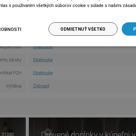
súhlas s používaním všetkých súborov cookie v súlade s našimi zásad
sah výlevky
16,7 cm
edz się więcej
Typ výtoku
Pevná
ROBNOSTI
ODMIETNUŤ VŠETKO
P
 používanie
Stiahnutie
bezpečnosti
Stiahnutie
nky záruky
Stiahnutie
rtifikát PZH
Stiahnutie
Výrobca
Zobraziť
Drevené doplnky v kúpeľni v
31330