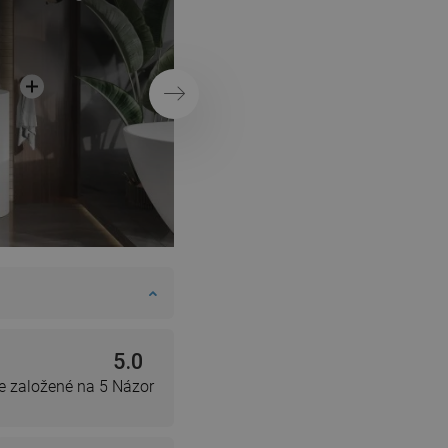
DANISH
SWEDISH
FINNISH
Ďalej
PORTUGUESE
CROATIAN
GREEK
SLOVENIAN
5.0
e založené na 5 Názor