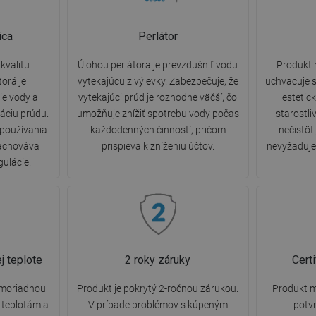
ica
Perlátor
kvalitu
Úlohou perlátora je prevzdušniť vodu
Produkt 
torá je
vytekajúcu z výlevky. Zabezpečuje, že
uchvacuje s
e vody a
vytekajúci prúd je rozhodne väčší, čo
estetic
áciu prúdu.
umožňuje znížiť spotrebu vody počas
starostli
 používania
každodenných činností, pričom
nečistôt
zachováva
prispieva k zníženiu účtov.
nevyžaduje 
gulácie.
j teplote
2 roky záruky
Cert
imoriadnou
Produkt je pokrytý 2-ročnou zárukou.
Produkt m
 teplotám a
V prípade problémov s kúpeným
potvr