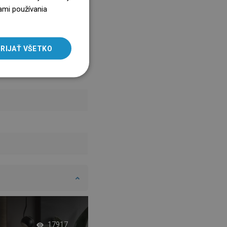
ENGLISH
ami používania
SLOVAK
LITHUANIAN
RIJAŤ VŠETKO
ROMANIAN
HUNGARIAN
FRENCH
ITALIAN
SPANISH
UKRAINIAN
BULGARIAN
ESTONIAN
DUTCH
LATVIAN
Vaňa s dvojitou zá
17917