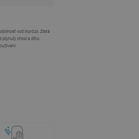
dolnosť voči korózii. Zlatá
 plynulý chod a dlhú
oužívaní.