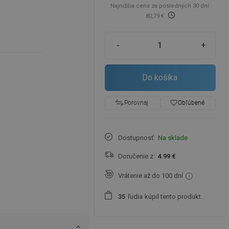
Najnižšia cena za posledných 30 dní:
80,79 €
-
+
Do košíka
favorite_border
Obľúbené
Porovnaj
Dostupnosť:
Na sklade
Doručenie z:
4.99 €
Vrátenie až do 100 dní
ľudia
kúpil tento produkt.
3
5