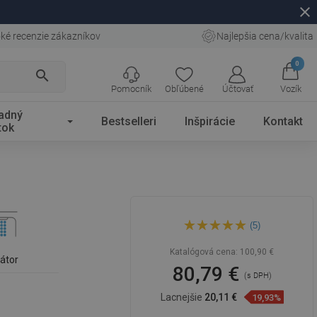
close
ké recenzie zákazníkov
Najlepšia cena/kvalita
0
search
Pomocník
Obľúbené
Účtovať
Vozík
adný
Bestselleri
Inšpirácie
Kontakt
tok
Mexen Alexa vaňová batéria,
(5)
zlatá - 71230-50
Katalógová cena:
100,90 €
látor
80,79 €
(s DPH)
Lacnejšie
20,11 €
19,93%