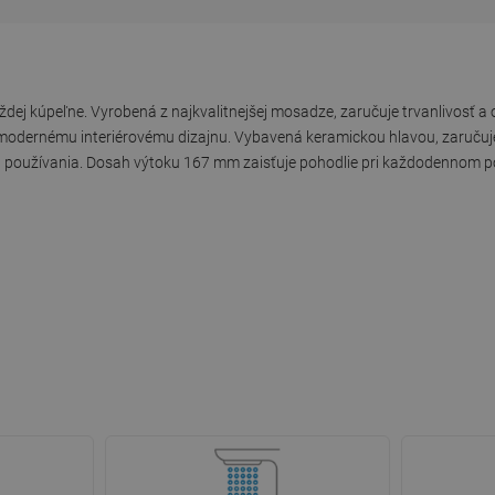
dej kúpeľne. Vyrobená z najkvalitnejšej mosadze, zaručuje trvanlivosť a o
 modernému interiérovému dizajnu. Vybavená keramickou hlavou, zaručuje
rt používania. Dosah výtoku 167 mm zaisťuje pohodlie pri každodennom p