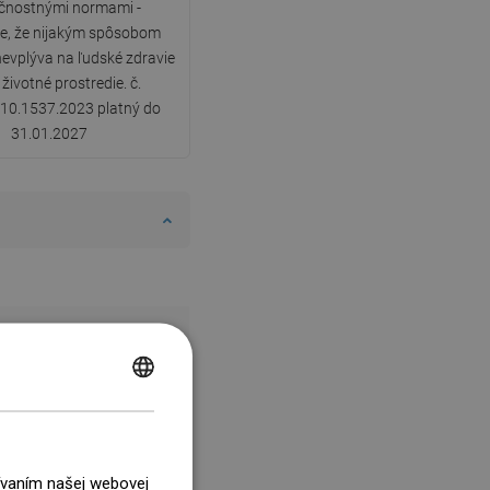
čnostnými normami -
e, že nijakým spôsobom
nevplýva na ľudské zdravie
 životné prostredie. č.
10.1537.2023 platný do
31.01.2027
POLISH
CZECH
GERMAN
žívaním našej webovej