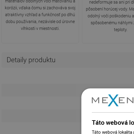
materiálov odolných voči matovaniu a
nedeformuje sa ani pri
korózii, vďaka čomu si zachováva svoj
pôsobení horúcej vody. Mate
atraktívny vzhľad a funkčnosť po dlhú
odolný voči poškodeniu 
dobu používania, nezávisle od úrovne
spôsobenému náhlymi
vlhkosti v miestnosti.
teploty.
Detaily produktu
So sprchov
Táto webová lo
S t
Táto webová lokalita