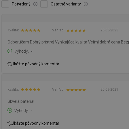
Potvrdený
Ostatné varianty
Kvalita:
Vzhľad:
28-08-2023
Odporúčam Dobrý prístroj Vynikajúca kvalita Veľmi dobrá cena Be
Výhody
-
Ukážte pôvodný komentár
Kvalita:
Vzhľad:
25-09-2021
Skvelá batéria!
Výhody
-
Ukážte pôvodný komentár