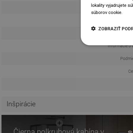
lokality vyjadrujete 
Do
súborov cookie.
Dowi
ZOBRAZIŤ POD
Návod na
Informácie o 
Podmie
Ce
Inšpirácie
Čierna polkruhová kabína v