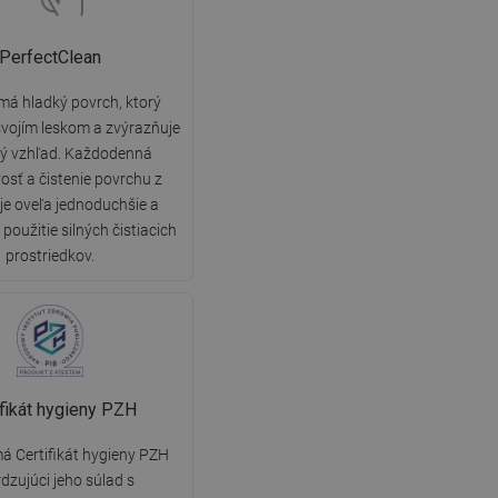
PerfectClean
má hladký povrch, ktorý
vojím leskom a zvýrazňuje
ký vzhľad. Každodenná
vosť a čistenie povrchu z
 je oveľa jednoduchšie a
použitie silných čistiacich
prostriedkov.
ifikát hygieny PZH
á Certifikát hygieny PZH
dzujúci jeho súlad s