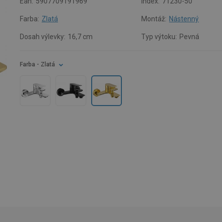
Ean:
5907709191969
Index:
71230-50
Farba:
Zlatá
Montáž:
Nástenný
Dosah výlevky:
16,7 cm
Typ výtoku:
Pevná
Farba
- Zlatá