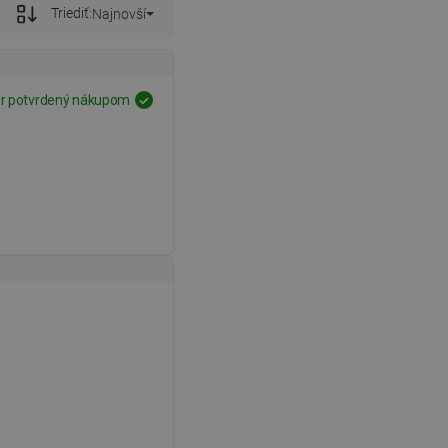
Triediť:
Najnovší
r potvrdený nákupom