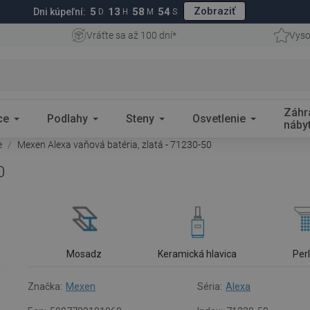
Zobraziť
5
13
58
53
Dni kúpeľní:
D
H
M
S
Vráťte sa až 100 dní*
Vyso
Záhr
ce
Podlahy
Steny
Osvetlenie
náby
e
Mexen Alexa vaňová batéria, zlatá - 71230-50
0
Mosadz
Keramická hlavica
Per
Značka:
Mexen
Séria:
Alexa