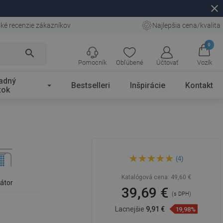
close
ké recenzie zákazníkov
Najlepšia cena/kvalita
0
search
Pomocník
Obľúbené
Účtovať
Vozík
adný
Bestselleri
Inšpirácie
Kontakt
tok
Mexen Emma umývadlová
(4)
batéria, zlatá kartáčovaná -
71900-50
Katalógová cena:
49,60 €
látor
39,69 €
(s DPH)
Lacnejšie
9,91 €
19,98%