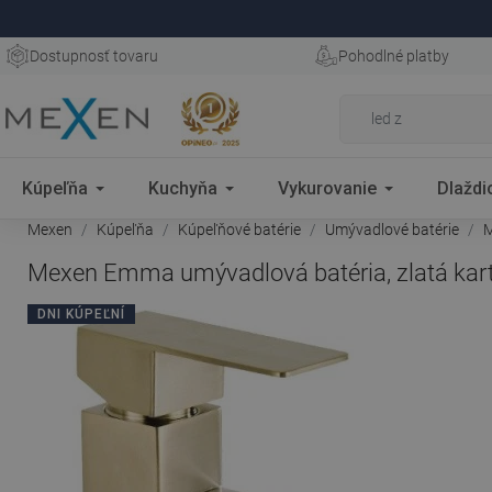
Dostupnosť tovaru
Pohodlné platby
Kúpeľňa
Kuchyňa
Vykurovanie
Dlaždi
Mexen
Kúpeľňa
Kúpeľňové batérie
Umývadlové batérie
M
Mexen Emma umývadlová batéria, zlatá kar
DNI KÚPEĽNÍ