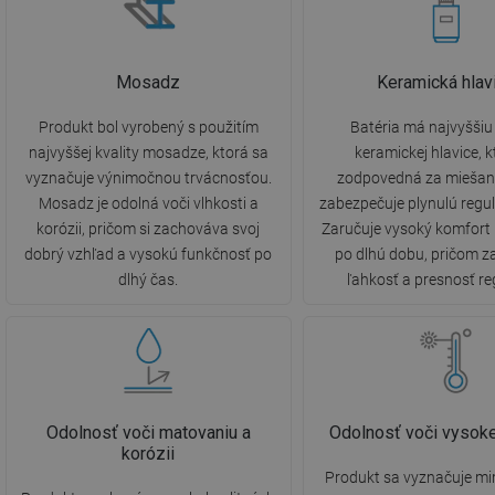
Mosadz
Keramická hlav
Produkt bol vyrobený s použitím
Batéria má najvyššiu 
najvyššej kvality mosadze, ktorá sa
keramickej hlavice, k
vyznačuje výnimočnou trvácnosťou.
zodpovedná za miešani
Mosadz je odolná voči vlhkosti a
zabezpečuje plynulú regul
korózii, pričom si zachováva svoj
Zaručuje vysoký komfort
dobrý vzhľad a vysokú funkčnosť po
po dlhú dobu, pričom 
dlhý čas.
ľahkosť a presnosť re
Odolnosť voči matovaniu a
Odolnosť voči vysoke
korózii
Produkt sa vyznačuje m