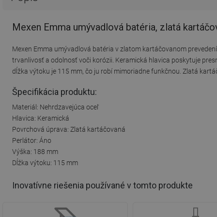
Mexen Emma umývadlová batéria, zlatá kartáčo
Mexen Emma umývadlová batéria v zlatom kartáčovanom prevedení je
trvanlivosť a odolnosť voči korózii. Keramická hlavica poskytuje pre
dĺžka výtoku je 115 mm, čo ju robí mimoriadne funkčnou. Zlatá kartáč
Špecifikácia produktu:
Materiál: Nehrdzavejúca oceľ
Hlavica: Keramická
Povrchová úprava: Zlatá kartáčovaná
Perlátor: Áno
Výška: 188 mm
Dĺžka výtoku: 115 mm
Inovatívne riešenia používané v tomto produkte