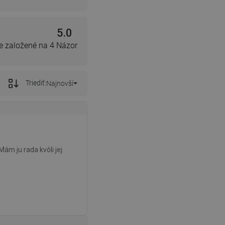
5.0
e založené na 4 Názor
Triediť:
Najnovší
m ju rada kvôli jej