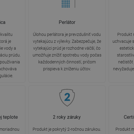
ica
Perlátor
kvalitu
Úlohou perlátora je prevzdušniť vodu
Produkt 
torá je
vytekajúcu z výlevky. Zabezpečuje, že
uchvacuje s
e vody a
vytekajúci prúd je rozhodne väčší, čo
estetic
áciu prúdu.
umožňuje znížiť spotrebu vody počas
starostli
 používania
každodenných činností, pričom
nečistôt
zachováva
prispieva k zníženiu účtov.
nevyžaduje 
gulácie.
j teplote
2 roky záruky
Cert
imoriadnou
Produkt je pokrytý 2-ročnou zárukou.
Produkt m