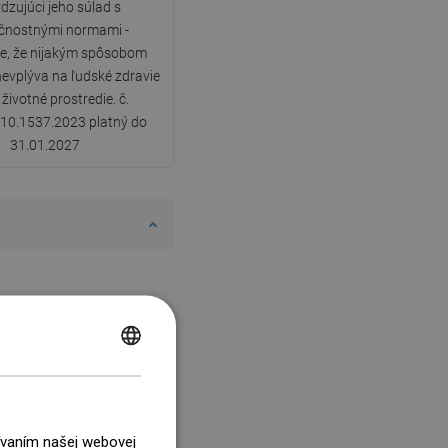
dzujúci jeho súlad s
čnostnými normami -
e, že nijakým spôsobom
nevplýva na ľudské zdravie
 životné prostredie. č.
10.1537.2023 platný do
31.01.2027
POLISH
CZECH
GERMAN
žívaním našej webovej