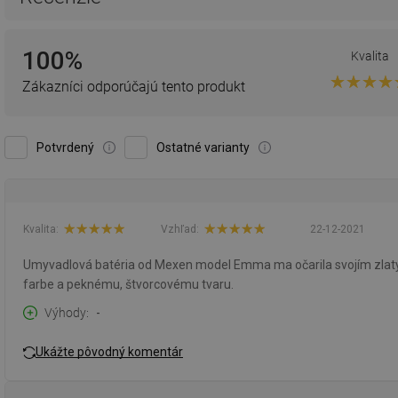
100%
Kvalita
Zákazníci odporúčajú tento produkt
Potvrdený
Ostatné varianty
Kvalita:
Vzhľad:
22-12-2021
Umyvadlová batéria od Mexen model Emma ma očarila svojím zlatým
farbe a peknému, štvorcovému tvaru.
Výhody
-
Ukážte pôvodný komentár