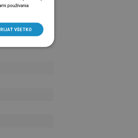
ENGLISH
ami používania
SLOVAK
LITHUANIAN
RIJAŤ VŠETKO
ROMANIAN
HUNGARIAN
FRENCH
ITALIAN
SPANISH
UKRAINIAN
BULGARIAN
ESTONIAN
DUTCH
LATVIAN