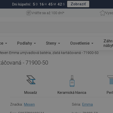
Zobraziť
5
16
45
41
Dni kúpeľní:
D
H
M
S
Vráťte sa až 100 dní*
Vyso
Záhr
ce
Podlahy
Steny
Osvetlenie
náby
exen Emma umývadlová batéria, zlatá kartáčovaná - 71900-50
táčovaná - 71900-50
Mosadz
Keramická hlavica
Per
Značka:
Mexen
Séria:
Emma