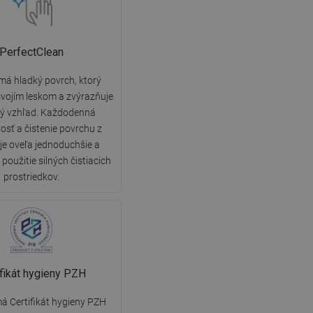
PerfectClean
má hladký povrch, ktorý
vojím leskom a zvýrazňuje
ký vzhľad. Každodenná
vosť a čistenie povrchu z
 je oveľa jednoduchšie a
použitie silných čistiacich
prostriedkov.
ifikát hygieny PZH
á Certifikát hygieny PZH