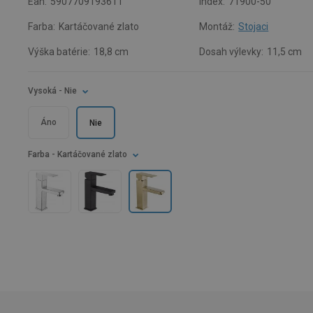
Ean:
5907709193611
Index:
71900-50
Farba:
Kartáčované zlato
Montáž:
Stojaci
Výška batérie:
18,8 cm
Dosah výlevky:
11,5 cm
Vysoká
- Nie
Áno
Nie
Farba
- Kartáčované zlato