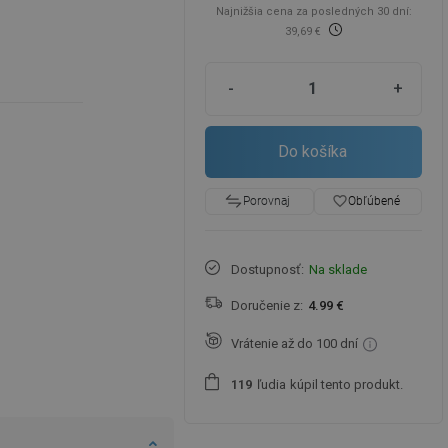
Najnižšia cena za posledných 30 dní:
39,69 €
-
+
Do košíka
favorite_border
Obľúbené
Porovnaj
Dostupnosť:
Na sklade
Doručenie z:
4.99 €
Vrátenie až do 100 dní
ľudia
kúpil tento produkt.
1
1
9