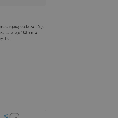
dzavejúcej ocele, zaručuje
ška batérie je 188 mm a
ý dizajn.