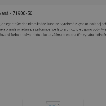
vaná - 71900-50
 elegantným doplnkom každej kúpeľne. Vyrobená z vysoko kvalitnej nehr
sné a plynulé ovládanie, a prítomnosť perlátora umožňuje úsporu vody. Vý
ovaná farba pridáva triedu a luxus vášmu priestoru, čím vytvára jedinečn