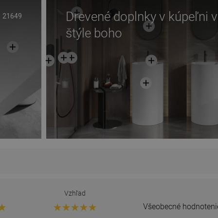
Drevené doplnky v kúpeľni v
21649
štýle boho
Vzhľad
Všeobecné hodnoteni