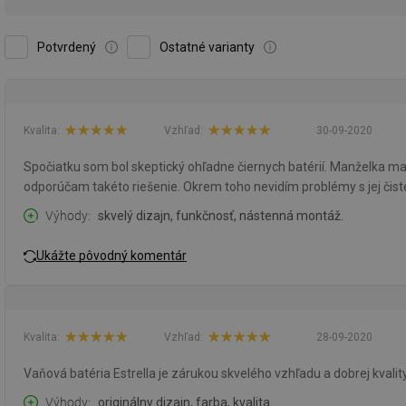
Potvrdený
Ostatné varianty
Kvalita:
Vzhľad:
30-09-2020
Spočiatku som bol skeptický ohľadne čiernych batérií. Manželka ma 
odporúčam takéto riešenie. Okrem toho nevidím problémy s jej čiste
Výhody
skvelý dizajn, funkčnosť, nástenná montáž.
Ukážte pôvodný komentár
Kvalita:
Vzhľad:
28-09-2020
Vaňová batéria Estrella je zárukou skvelého vzhľadu a dobrej kvali
Výhody
originálny dizajn, farba, kvalita.