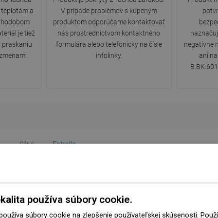
 teplotám a
V prípade problémov s kúpeným
potvr
 dlhodobom
produktom odporúčame kontaktovať
bezpe
riál je tiež
nás prostredníctvom kontaktného
naznačuj
a praskaniu
formulára alebo telefonicky na čísle
negatívne 
 zmenami
infolinky.
ani na
B.BK.601
Séria
Estrella
Farba
Čierna
Montáž
Nástenný
kalita používa súbory cookie.
ou zostavou
Nie
 používa súbory cookie na zlepšenie používateľskej skúsenosti. Pou