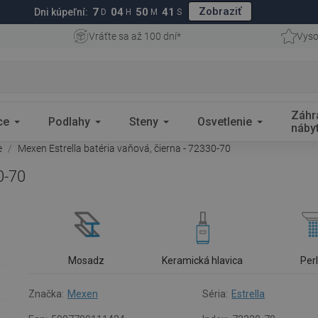
Zobraziť
7
04
50
40
Dni kúpeľní:
D
H
M
S
Vráťte sa až 100 dní*
Vyso
Záhr
ce
Podlahy
Steny
Osvetlenie
náby
e
Mexen Estrella batéria vaňová, čierna - 72330-70
0-70
Mosadz
Keramická hlavica
Per
Značka:
Mexen
Séria:
Estrella