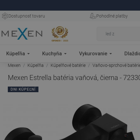
Dostupnosť tovaru
Pohodlné platby
Kúpeľňa
Kuchyňa
Vykurovanie
Dlaždi
Mexen
Kúpeľňa
Kúpeľňové batérie
Vaňovo-sprchové batéri
Mexen Estrella batéria vaňová, čierna - 7233
DNI KÚPEĽNÍ