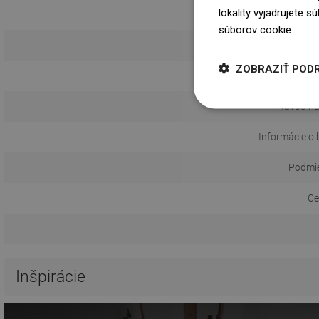
lokality vyjadrujete 
S t
súborov cookie.
Dowi
Do
ZOBRAZIŤ POD
Návod na
Informácie o 
Podmie
Ce
Inšpirácie