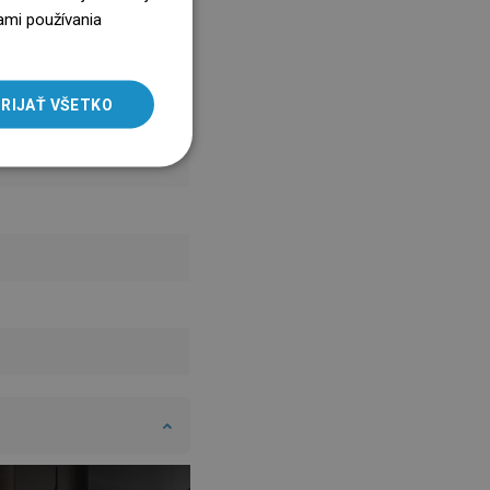
ENGLISH
ami používania
SLOVAK
LITHUANIAN
RIJAŤ VŠETKO
ROMANIAN
HUNGARIAN
FRENCH
ITALIAN
SPANISH
UKRAINIAN
BULGARIAN
ESTONIAN
DUTCH
LATVIAN