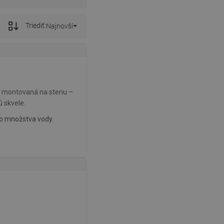
Triediť:
Najnovší
je montovaná na stenu –
ú skvele.
ho množstva vody.