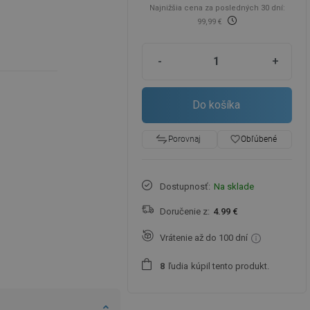
Najnižšia cena za posledných 30 dní:
99,99 €
-
+
Do košíka
favorite_border
Obľúbené
Porovnaj
Dostupnosť:
Na sklade
Doručenie z:
4.99 €
Vrátenie až do 100 dní
ľudia
kúpil tento produkt.
8