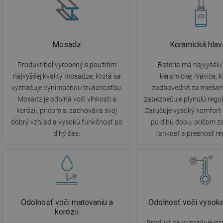
Mosadz
Keramická hlav
Produkt bol vyrobený s použitím
Batéria má najvyššiu 
najvyššej kvality mosadze, ktorá sa
keramickej hlavice, k
vyznačuje výnimočnou trvácnosťou.
zodpovedná za miešani
Mosadz je odolná voči vlhkosti a
zabezpečuje plynulú regul
korózii, pričom si zachováva svoj
Zaručuje vysoký komfort
dobrý vzhľad a vysokú funkčnosť po
po dlhú dobu, pričom 
dlhý čas.
ľahkosť a presnosť re
Odolnosť voči matovaniu a
Odolnosť voči vysoke
korózii
Produkt sa vyznačuje m