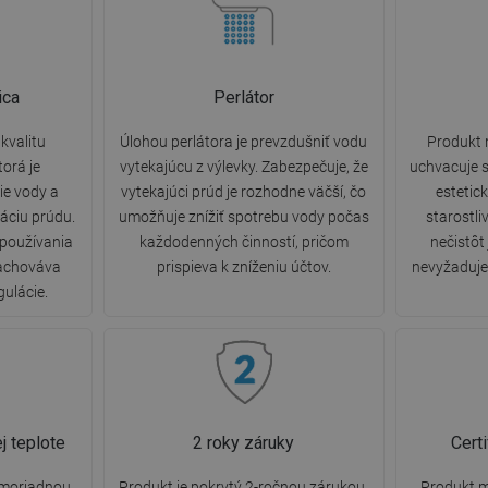
ica
Perlátor
kvalitu
Úlohou perlátora je prevzdušniť vodu
Produkt 
torá je
vytekajúcu z výlevky. Zabezpečuje, že
uchvacuje s
e vody a
vytekajúci prúd je rozhodne väčší, čo
estetic
áciu prúdu.
umožňuje znížiť spotrebu vody počas
starostli
 používania
každodenných činností, pričom
nečistôt
zachováva
prispieva k zníženiu účtov.
nevyžaduje 
gulácie.
j teplote
2 roky záruky
Cert
imoriadnou
Produkt je pokrytý 2-ročnou zárukou.
Produkt m