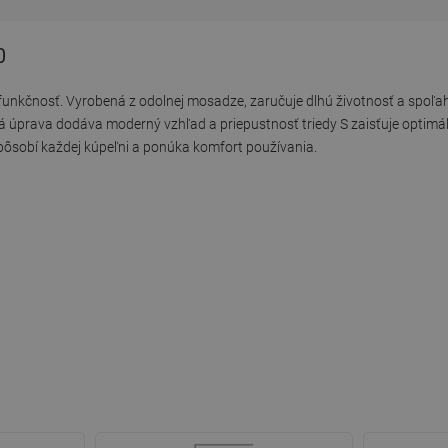
0
a funkčnosť. Vyrobená z odolnej mosadze, zaručuje dlhú životnosť a spoľa
vá úprava dodáva moderný vzhľad a priepustnosť triedy S zaisťuje optim
ôsobí každej kúpeľni a ponúka komfort používania.