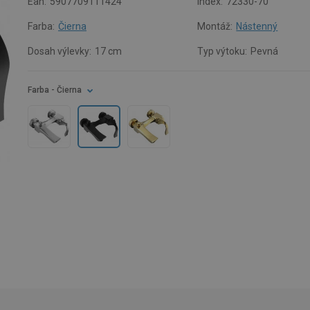
Ean:
5907709111424
Index:
72330-70
Farba:
Čierna
Montáž:
Nástenný
Dosah výlevky:
17 cm
Typ výtoku:
Pevná
Farba
- Čierna