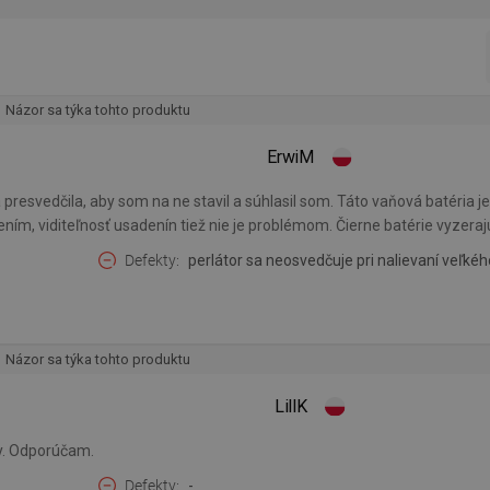
Názor sa týka tohto produktu
ErwiM
presvedčila, aby som na ne stavil a súhlasil som. Táto vaňová batéria 
ním, viditeľnosť usadenín tiež nie je problémom. Čierne batérie vyzeraj
Defekty
perlátor sa neosvedčuje pri nalievaní veľké
Názor sa týka tohto produktu
LillK
ty. Odporúčam.
Defekty
-