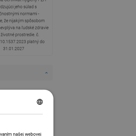
dzujúci jeho súlad s
čnostnými normami -
e, že nijakým spôsobom
nevplýva na ľudské zdravie
 životné prostredie. č.
10.1537.2023 platný do
31.01.2027
POLISH
CZECH
GERMAN
žívaním našej webovej