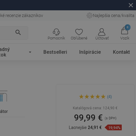
close
ké recenzie zákazníkov
Najlepšia cena/kvalita
0
search
Pomocník
Obľúbené
Účtovať
Vozík
adný
Bestselleri
Inšpirácie
Kontakt
tok
Mexen Estrella batéria
(4)
vaňová, čierna - 72330-70
Katalógová cena:
124,90 €
látor
99,99 €
(s DPH)
Lacnejšie
24,91 €
19,94%