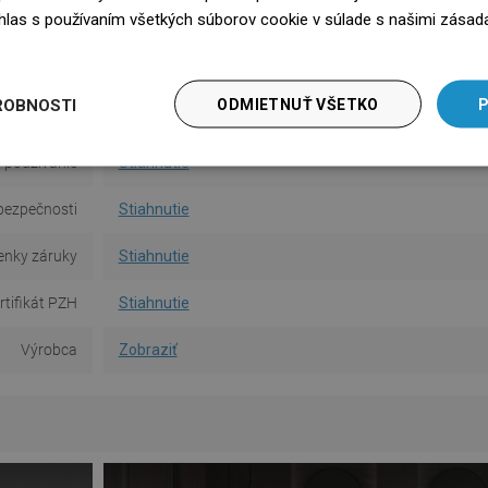
súhlas s používaním všetkých súborov cookie v súlade s našimi zásad
ermostatom
Nie
edz się więcej
sah výlevky
17 cm
ROBNOSTI
ODMIETNUŤ VŠETKO
P
Typ výtoku
Pevná
 používanie
Stiahnutie
bezpečnosti
Stiahnutie
nky záruky
Stiahnutie
rtifikát PZH
Stiahnutie
Výrobca
Zobraziť