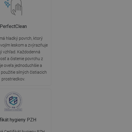
PerfectClean
má hladký povrch, ktorý
vojím leskom a zvýrazňuje
ký vzhľad. Každodenná
vosť a čistenie povrchu z
 je oveľa jednoduchšie a
použitie silných čistiacich
prostriedkov.
ifikát hygieny PZH
á Certifikát hygieny PZH