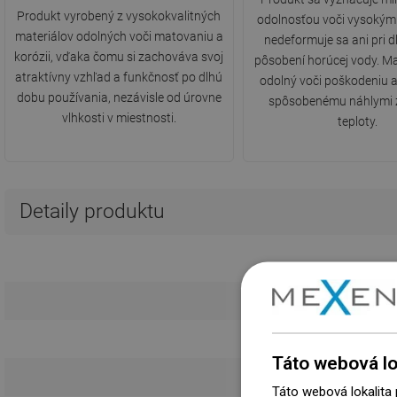
Produkt vyrobený z vysokokvalitných
odolnosťou voči vysokým
materiálov odolných voči matovaniu a
nedeformuje sa ani pri
korózii, vďaka čomu si zachováva svoj
pôsobení horúcej vody. Mate
atraktívny vzhľad a funkčnosť po dlhú
odolný voči poškodeniu 
dobu používania, nezávisle od úrovne
spôsobenému náhlymi
vlhkosti v miestnosti.
teploty.
Detaily produktu
Táto webová lo
So sprchov
Táto webová lokalita