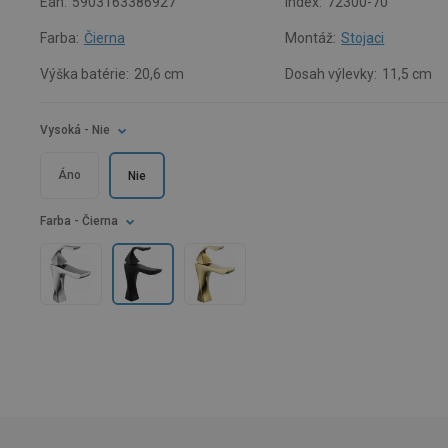
Ean:
5903163386927
Index:
72300-70
Farba:
Čierna
Montáž:
Stojaci
Výška batérie:
20,6 cm
Dosah výlevky:
11,5 cm
Vysoká
- Nie
Áno
Nie
Farba
- Čierna