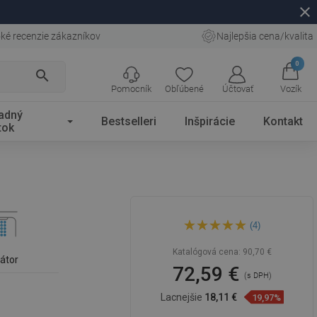
close
ké recenzie zákazníkov
Najlepšia cena/kvalita
0
search
Pomocník
Obľúbené
Účtovať
Vozík
adný
Bestselleri
Inšpirácie
Kontakt
tok
Mexen Estrella batéria
(4)
umývadlová, čierna - 72300-
70
Katalógová cena:
90,70 €
látor
72,59 €
(s DPH)
Lacnejšie
18,11 €
19,97%