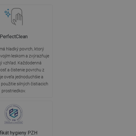
PerfectClean
má hladký povrch, ktorý
vojím leskom a zvýrazňuje
ký vzhľad. Každodenná
vosť a čistenie povrchu z
 je oveľa jednoduchšie a
použitie silných čistiacich
prostriedkov.
ifikát hygieny PZH