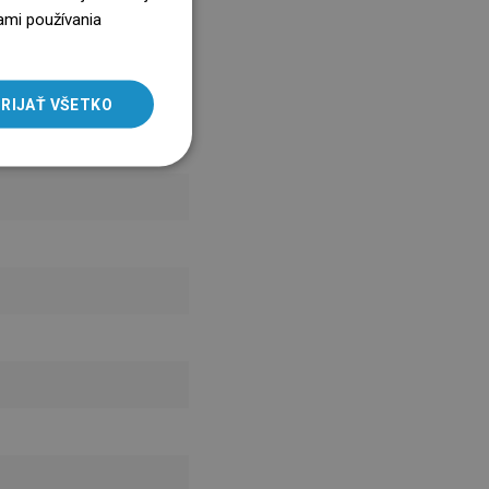
ENGLISH
ami používania
SLOVAK
LITHUANIAN
RIJAŤ VŠETKO
ROMANIAN
HUNGARIAN
FRENCH
ITALIAN
SPANISH
UKRAINIAN
BULGARIAN
ESTONIAN
DUTCH
LATVIAN