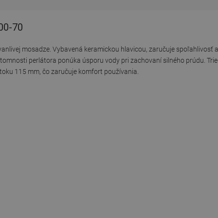
300-70
vanlivej mosadze. Vybavená keramickou hlavicou, zaručuje spoľahlivosť a 
omnosti perlátora ponúka úsporu vody pri zachovaní silného prúdu. Tri
oku 115 mm, čo zaručuje komfort používania.