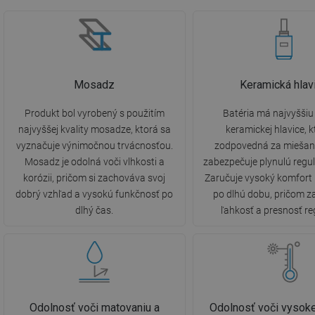
Mosadz
Keramická hlav
Produkt bol vyrobený s použitím
Batéria má najvyššiu 
najvyššej kvality mosadze, ktorá sa
keramickej hlavice, k
vyznačuje výnimočnou trvácnosťou.
zodpovedná za miešani
Mosadz je odolná voči vlhkosti a
zabezpečuje plynulú regul
korózii, pričom si zachováva svoj
Zaručuje vysoký komfort
dobrý vzhľad a vysokú funkčnosť po
po dlhú dobu, pričom 
dlhý čas.
ľahkosť a presnosť re
Odolnosť voči matovaniu a
Odolnosť voči vysoke