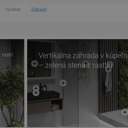
Výrobca
Zobraziť
Vertikálna záhrada v kúpeľn
19397
– zelená stena z rastlín