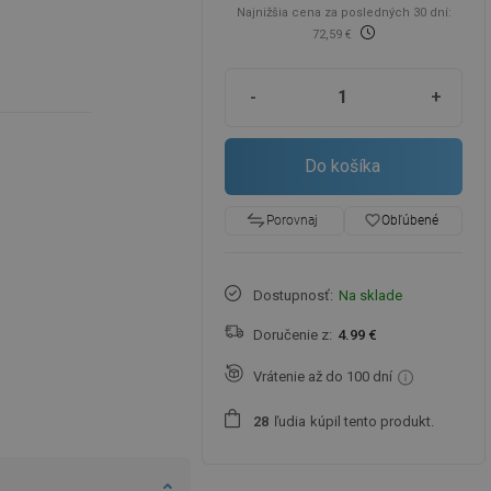
Najnižšia cena za posledných 30 dní:
72,59 €
-
+
Do košíka
favorite_border
Obľúbené
Porovnaj
Dostupnosť:
Na sklade
Doručenie z:
4.99 €
Vrátenie až do 100 dní
ľudia
kúpil tento produkt.
2
8