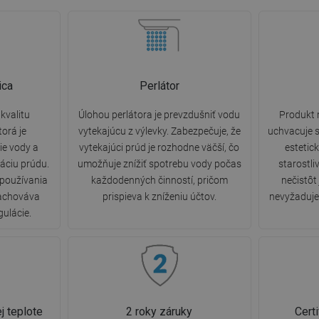
ica
Perlátor
kvalitu
Úlohou perlátora je prevzdušniť vodu
Produkt 
torá je
vytekajúcu z výlevky. Zabezpečuje, že
uchvacuje s
e vody a
vytekajúci prúd je rozhodne väčší, čo
estetic
áciu prúdu.
umožňuje znížiť spotrebu vody počas
starostli
 používania
každodenných činností, pričom
nečistôt
zachováva
prispieva k zníženiu účtov.
nevyžaduje 
gulácie.
j teplote
2 roky záruky
Cert