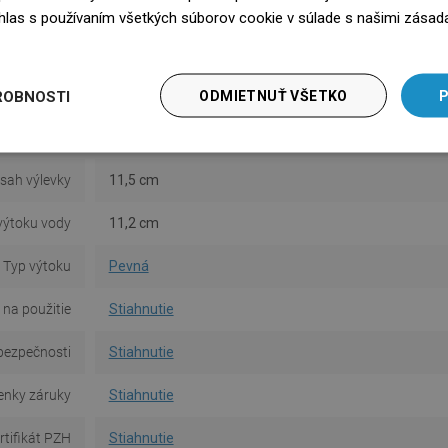
tka v balení
Nie
súhlas s používaním všetkých súborov cookie v súlade s našimi zásad
edz się więcej
Montáž
Stojaci
ermostatom
Nie
ROBNOSTI
ODMIETNUŤ VŠETKO
P
ška batérie
20,6 cm
sah výlevky
11,5 cm
výtoku vody
11,2 cm
Typ výtoku
Pevná
na použitie
Stiahnutie
bezpečnosti
Stiahnutie
nky záruky
Stiahnutie
rtifikát PZH
Stiahnutie