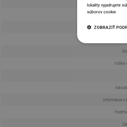
Zá
lokality vyjadrujete 
súborov cookie.
Dowi
S t
ZOBRAZIŤ POD
Vý
Do
Výška 
Návod 
Informácie o 
Podmie
Ce