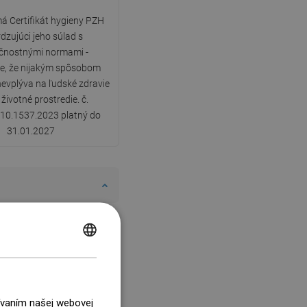
á Certifikát hygieny PZH
dzujúci jeho súlad s
čnostnými normami -
e, že nijakým spôsobom
nevplýva na ľudské zdravie
 životné prostredie. č.
10.1537.2023 platný do
31.01.2027
POLISH
CZECH
GERMAN
žívaním našej webovej