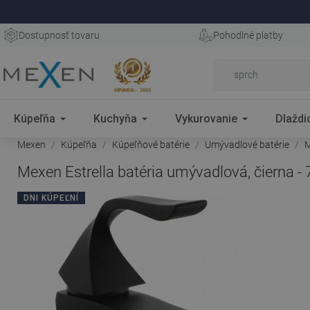
Dostupnosť tovaru
Pohodlné platby
Kúpeľňa
Kuchyňa
Vykurovanie
Dlaždi
Mexen
Kúpeľňa
Kúpeľňové batérie
Umývadlové batérie
M
Mexen Estrella batéria umývadlová, čierna -
DNI KÚPEĽNÍ