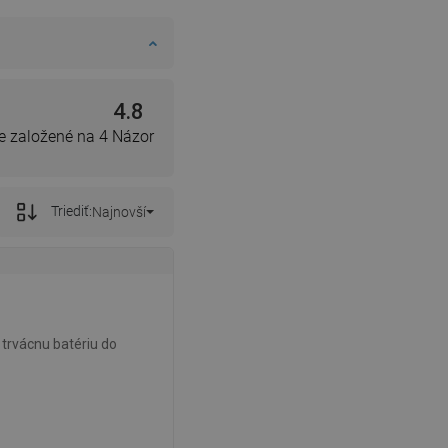
4.8
e založené na 4 Názor
Triediť:
Najnovší
trvácnu batériu do