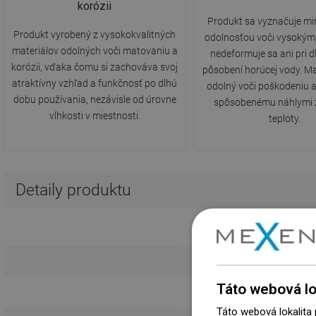
korózii
Produkt sa vyznačuje m
Produkt vyrobený z vysokokvalitných
odolnosťou voči vysokým
materiálov odolných voči matovaniu a
nedeformuje sa ani pri
korózii, vďaka čomu si zachováva svoj
pôsobení horúcej vody. Mate
atraktívny vzhľad a funkčnosť po dlhú
odolný voči poškodeniu 
dobu používania, nezávisle od úrovne
spôsobenému náhlymi
vlhkosti v miestnosti.
teploty.
Detaily produktu
Táto webová lo
Táto webová lokalita