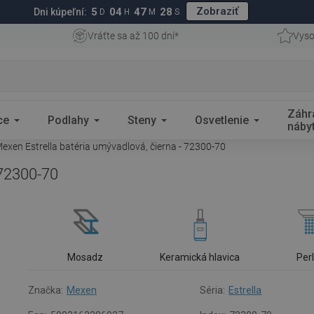
Zobraziť
5
04
47
27
Dni kúpeľní:
D
H
M
S
Vráťte sa až 100 dní*
Vyso
Záhr
ce
Podlahy
Steny
Osvetlenie
náby
exen Estrella batéria umývadlová, čierna - 72300-70
 72300-70
Mosadz
Keramická hlavica
Per
Značka:
Mexen
Séria:
Estrella