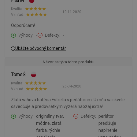
PatrM
Kvalita:
19-11-2020
Vzhľad:
Odporúčam!
Výhody
-
Defekty
-
Ukážte pôvodný komentár
Názor sa týka tohto produktu
TomeŚ
Kvalita:
26-04-2020
Vzhľad:
Zlatá vaňová batéria Estrella s perlátorom. U mňa sa skvele
osvedčuje a predovšetkým vyzerá naozaj extra!
Výhody
originálny tvar,
Defekty
perlátor
módne, zlatá
predlžuje
farba, rýchle
naplnenie