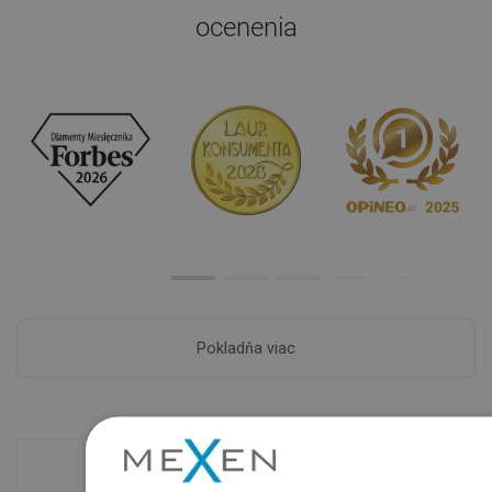
ocenenia
Pokladňa viac