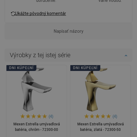
doručenie.
vane vodou.
Ukážte pôvodný komentár
Napísať názory
Výrobky z tej istej série
DNI KÚPEĽNÍ
DNI KÚPEĽNÍ
(4)
(4)
Mexen Estrella umývadlová
Mexen Estrella umývadlová
batéria, chróm - 72300-00
batéria, zlatá - 72300-50