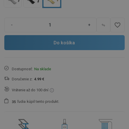
favorite_border
-
+
Do košíka
Dostupnosť:
Na sklade
Doručenie z:
4.99 €
Vrátenie až do 100 dní
ľudia
kúpil tento produkt.
3
5