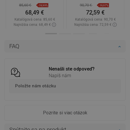
85,60 €
90,70 €
-19,99%
-19,97%
68,49 €
72,59 €
Katalógová cena:
85,60 €
Katalógová cena:
90,70 €
Najnižšia cena: 68,49 €
Najnižšia cena: 72,59 €
Dostupnosť:
Na sklade
Dostupnosť:
Na sklade
Do košíka
Do košíka
FAQ
Porovnaj
favorite_border
Obľúbené
Porovnaj
favorite_border
Obľúbené
Nenašli ste odpoveď?
Napíš nám
Položte nám otázku
Pozrite si viac otázok
Spýtajte sa na produkt