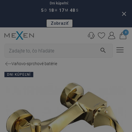
Dni kúpeľní:
5
18
17
47
D
H
M
S
close
Zobraziť
0
search
Vaňovo-sprchové batérie
DNI KÚPEĽNÍ