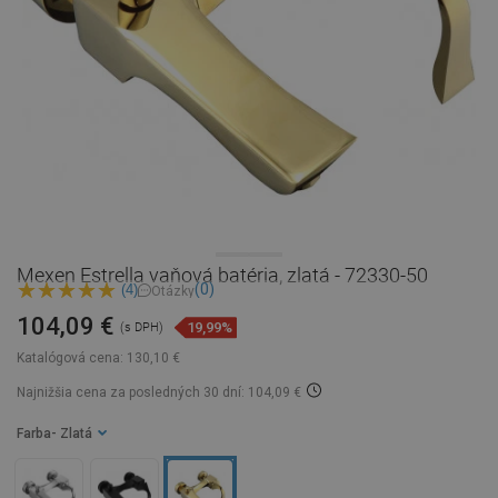
Mexen Estrella vaňová batéria, zlatá - 72330-50
(0)
(4)
Otázky
104,09 €
19,99%
(s DPH)
Katalógová cena:
130,10 €
Najnižšia cena za posledných 30 dní: 104,09 €
Farba
- Zlatá