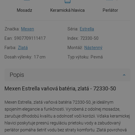
Mosadz
Keramická hlavica
Perlátor
Značka:
Mexen
Séria:
Estrella
Ean:
5907709111417
Index:
72330-50
Farba:
Zlatá
Montáž:
Nástenný
Dosah výlevky:
17 cm
Typ výtoku:
Pevná
Popis
Mexen Estrella vaňová batéria, zlatá - 72330-50
Mexen Estrella, zlatá vaňová batéria 72330-50, je ideálnym
spojením elegancie a funkčnosti. Vyrobená z odolnej mosadze,
zaručuje dlhodobú kvalitu a odolnosť voči korózii. Vďaka keramickej
hlavici poskytuje presnú reguláciu prietoku vody a zabudovaný
perlátor pomáha šetriť vodu bez straty komfortu. Zlatá povrchová