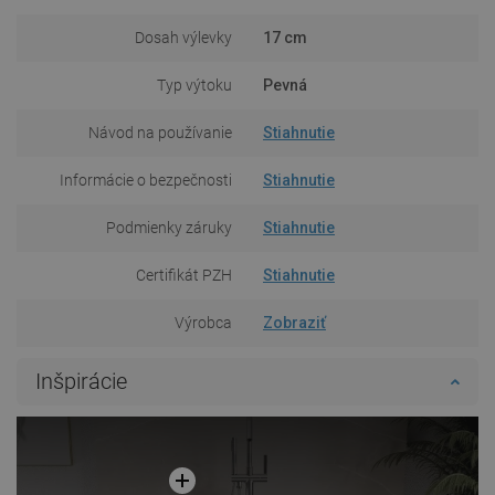
Dosah výlevky
17 cm
Typ výtoku
Pevná
Návod na používanie
Stiahnutie
Informácie o bezpečnosti
Stiahnutie
Podmienky záruky
Stiahnutie
Certifikát PZH
Stiahnutie
Výrobca
Zobraziť
Inšpirácie