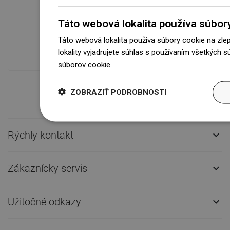
Dostupnosť tovaru
Táto webová lokalita používa súbor
Naše výrobky na vás čakajú v
modernom sklade.Vždy pripravený na
Táto webová lokalita používa súbory cookie na zle
prepravu!
lokality vyjadrujete súhlas s používaním všetkých 
súborov cookie.
Dowiedz się więcej
ZOBRAZIŤ PODROBNOSTI
Rýchly kontakt

Zákaznícky servis

Užitočné odkazy
