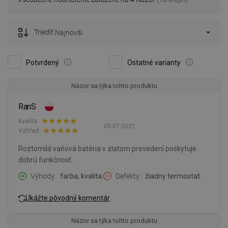
Triediť:
Najnovší
Potvrdený
Ostatné varianty
Názor sa týka tohto produktu
RanS
Kvalita:
05-07-2021
Vzhľad:
Roztomilá vaňová batéria v zlatom prevedení poskytuje
dobrú funkčnosť.
Výhody
farba, kvalita.
Defekty
žiadny termostat.
Ukážte pôvodný komentár
Názor sa týka tohto produktu