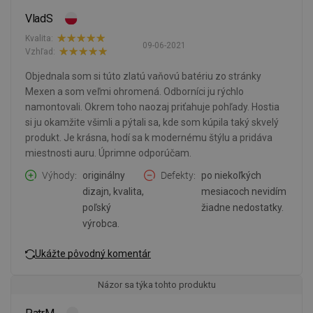
VladS
Kvalita:
09-06-2021
Vzhľad:
Objednala som si túto zlatú vaňovú batériu zo stránky
Mexen a som veľmi ohromená. Odborníci ju rýchlo
namontovali. Okrem toho naozaj priťahuje pohľady. Hostia
si ju okamžite všimli a pýtali sa, kde som kúpila taký skvelý
produkt. Je krásna, hodí sa k modernému štýlu a pridáva
miestnosti auru. Úprimne odporúčam.
Výhody
originálny
Defekty
po niekoľkých
dizajn, kvalita,
mesiacoch nevidím
poľský
žiadne nedostatky.
výrobca.
Ukážte pôvodný komentár
Názor sa týka tohto produktu