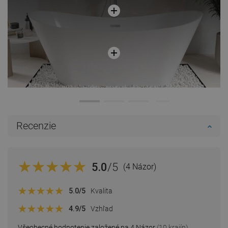
Recenzie
5.0
/5
(4 Názor)
5.0
/5
Kvalita
4.9
/5
Vzhľad
Všeobecné hodnotenie založené na 4 Názor
(10 krajín)