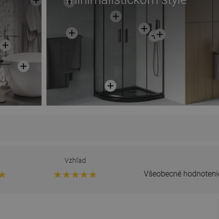
Vzhľad
Všeobecné hodnoteni