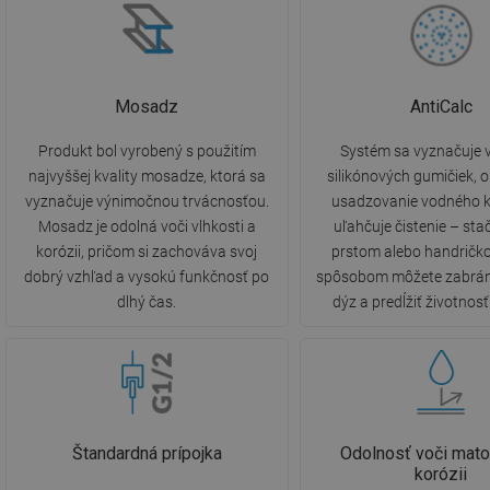
Mosadz
AntiCalc
Produkt bol vyrobený s použitím
Systém sa vyznačuje 
najvyššej kvality mosadze, ktorá sa
silikónových gumičiek,
vyznačuje výnimočnou trvácnosťou.
usadzovanie vodného 
Mosadz je odolná voči vlhkosti a
uľahčuje čistenie – stač
korózii, pričom si zachováva svoj
prstom alebo handričk
dobrý vzhľad a vysokú funkčnosť po
spôsobom môžete zabrán
dlhý čas.
dýz a predĺžiť životnos
Štandardná prípojka
Odolnosť voči mato
korózii