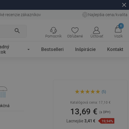
close
ké recenzie zákazníkov
Najlepšia cena/kvalita
0
search
Pomocník
Obľúbené
Účtovať
Vozík
adný
Bestselleri
Inšpirácie
Kontakt
tok
Mexen R-70 sprchová hlavica
(5)
1-funkčná, zlatá - 79570-50
Katalógová cena:
17,10 €
nkčná
13,69 €
(s DPH)
Lacnejšie
3,41 €
19,94%