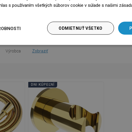
očet funkcií
1-funkčná
súhlas s používaním všetkých súborov cookie v súlade s našimi zásad
edz się więcej
na použitie
Stiahnutie
bezpečnosti
Stiahnutie
ROBNOSTI
ODMIETNUŤ VŠETKO
P
nky záruky
Stiahnutie
Výrobca
Zobraziť
DNI KÚPEĽNÍ