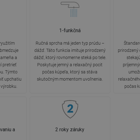
1-funkčná
využitím
Ručná sprcha má jeden typ prúdu –
Štandard
 obmedzuje
dážď. Táto funkcia imituje prirodzený
prirodzený
kameňa a
dážď, ktorý rovnomerne steká po tele.
stekajú
í pretrieť
Poskytuje jemný a relaxačný pocit
príjemný
ou. Týmto
počas kúpeľa, ktorý sa stáva
umožň
iť upchatiu
skutočným momentom uvoľnenia.
relaxačnéh
ť výrobku.
počas k
vaniu a
2 roky záruky