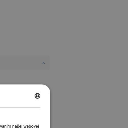
POLISH
CZECH
GERMAN
žívaním našej webovej