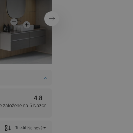
Ďalej
4.8
e založené na 5 Názor
Triediť:
Najnovší