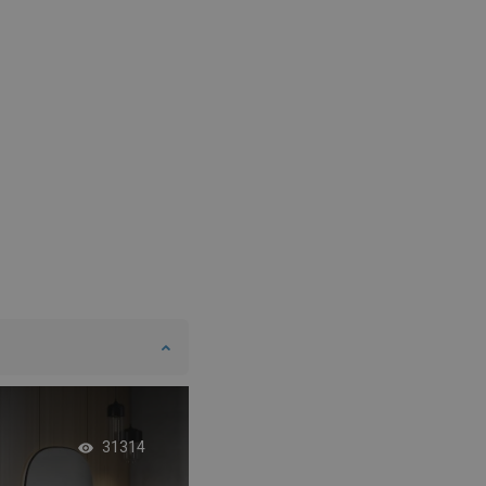
DANISH
SWEDISH
FINNISH
PORTUGUESE
CROATIAN
GREEK
SLOVENIAN
Zaoblená kabína wa
31314