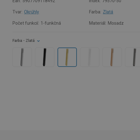
Ean:
5907709118492
Index:
79570-50
Tvar:
Okrúhly
Farba:
Zlatá
Počet funkcií:
1-funkčná
Materiál:
Mosadz
Farba
- Zlatá