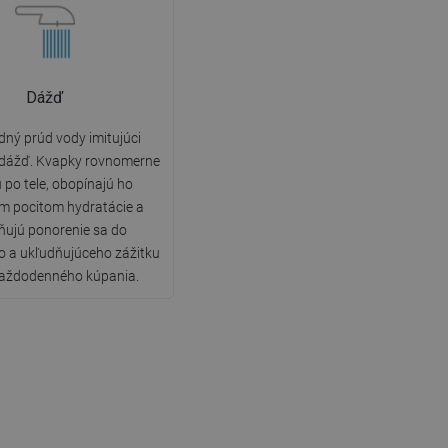
Dážď
ný prúd vody imitujúci
 dážď. Kvapky rovnomerne
 po tele, obopínajú ho
m pocitom hydratácie a
ujú ponorenie sa do
o a ukľudňujúceho zážitku
aždodenného kúpania.