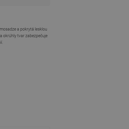
y mosadze a pokrytá lesklou
a okrúhly tvar zabezpečuje
í.