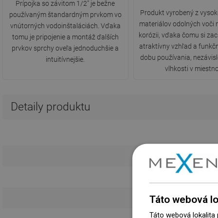
Prípojka so závitom 1/2" je bežne
Produkt vyrobený z vysok
používaným štandardným prvkom vo
materiálov odolných voči
vnútorných vodoinštaláciách. Vďaka
korózii, vďaka čomu si za
tomu je pripojenie a montáž ďalších
atraktívny vzhľad a funkč
prvkov sprchy oveľa jednoduchšie a
dobu používania, nezávis
intuitívnejšie.
vlhkosti v miestno
Detaily produktu
Táto webová lo
Táto webová lokalita