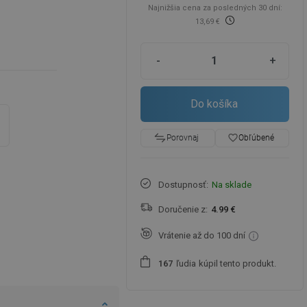
Najnižšia cena za posledných 30 dní:
13,69 €
-
+
Do košíka
favorite_border
Obľúbené
Porovnaj
Dostupnosť:
Na sklade
Doručenie z:
4.99 €
Vrátenie až do 100 dní
ľudia
kúpil tento produkt.
1
6
7