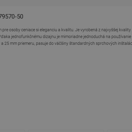
 79570-50
 pre osoby ceniace si eleganciu a kvalitu. Je vyrobená z najvyššej kvalit
 Vďaka jednofunkčnému dizajnu je mimoriadne jednoduchá na používanie 
y a 25 mm priemeru, pasuje do väčšiny štandardných sprchových inštaláci