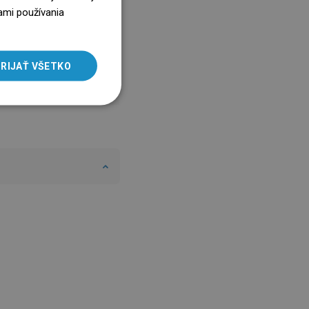
ENGLISH
ami používania
SLOVAK
LITHUANIAN
RIJAŤ VŠETKO
ROMANIAN
HUNGARIAN
FRENCH
ITALIAN
SPANISH
UKRAINIAN
BULGARIAN
ESTONIAN
DUTCH
LATVIAN