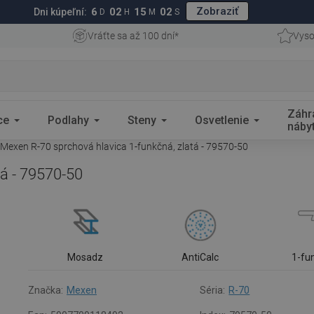
Zobraziť
6
02
15
01
Dni kúpeľní:
D
H
M
S
Vráťte sa až 100 dní*
Vyso
Záhr
ce
Podlahy
Steny
Osvetlenie
náby
Mexen R-70 sprchová hlavica 1-funkčná, zlatá - 79570-50
á - 79570-50
Mosadz
AntiCalc
1-fu
Značka:
Mexen
Séria:
R-70