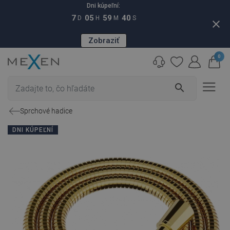
Dni kúpeľní:
7
05
59
39
D
H
M
S
close
Zobraziť
0
search
Sprchové hadice
DNI KÚPEĽNÍ