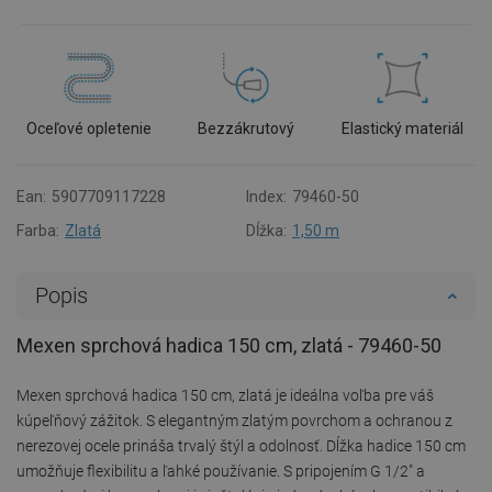
Oceľové opletenie
Bezzákrutový
Elastický materiál
Ean:
5907709117228
Index:
79460-50
Farba:
Zlatá
Dĺžka:
1,50 m
Popis
Mexen sprchová hadica 150 cm, zlatá - 79460-50
Mexen sprchová hadica 150 cm, zlatá je ideálna voľba pre váš
kúpeľňový zážitok. S elegantným zlatým povrchom a ochranou z
nerezovej ocele prináša trvalý štýl a odolnosť. Dĺžka hadice 150 cm
umožňuje flexibilitu a ľahké používanie. S pripojením G 1/2" a