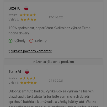
Grze K.
Kvalita:
17-01-2025
Vzhľad:
100% spokojnosť, odporúčam Kvalita bez výhrad Firma
hodná dôvery
Výhody
-
Defekty
-
Ukážte pôvodný komentár
Názor sa týka tohto produktu
TomaM
Kvalita:
24-10-2021
Vzhľad:
Odporúčam túto hadicu. Vynikajúco sa vyníma na bielych
dlaždiciach, taká zlatá farba. Ešte som si u nich doladil
sprchovú batériu a k umývadlu a všetky háčiky, atď. Všetko