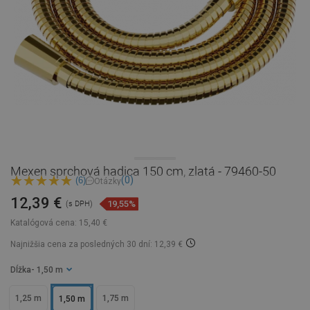
Mexen sprchová hadica 150 cm, zlatá - 79460-50
(0)
(6)
Otázky
12,39 €
19,55%
(s DPH)
Katalógová cena:
15,40 €
Najnižšia cena za posledných 30 dní: 12,39 €
Dĺžka
- 1,50 m
1,25 m
1,75 m
1,50 m