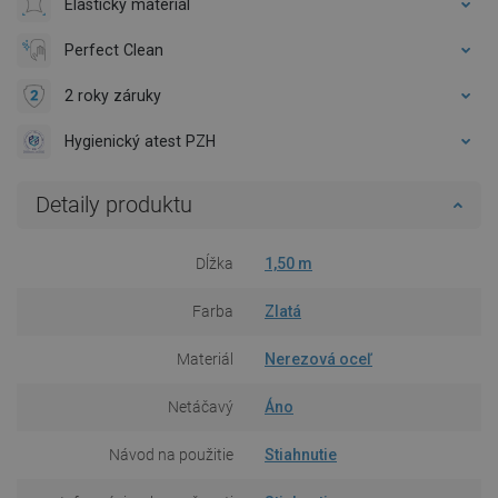
Elastický materiál
Perfect Clean
2 roky záruky
Hygienický atest PZH
Detaily produktu
Dĺžka
1,50 m
Farba
Zlatá
Materiál
Nerezová oceľ
Netáčavý
Áno
Návod na použitie
Stiahnutie