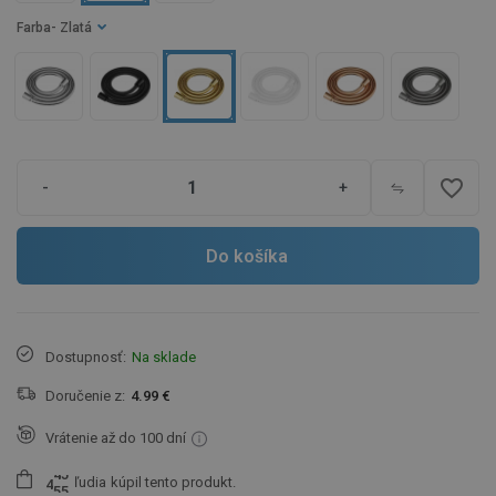
Farba
- Zlatá
favorite_border
-
+
Do košíka
Dostupnosť:
Na sklade
Doručenie z:
4.99 €
Vrátenie až do 100 dní
ľudia
kúpil tento produkt.
4
5
5