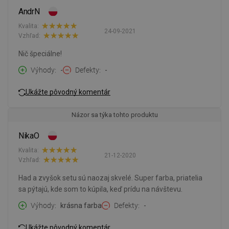
AndrN
Kvalita:
24-09-2021
Vzhľad:
Nič špeciálne!
Výhody
-
Defekty
-
Ukážte pôvodný komentár
Názor sa týka tohto produktu
NikaO
Kvalita:
21-12-2020
Vzhľad:
Had a zvyšok setu sú naozaj skvelé. Super farba, priatelia
sa pýtajú, kde som to kúpila, keď prídu na návštevu.
Výhody
krásna farba
Defekty
-
Ukážte pôvodný komentár