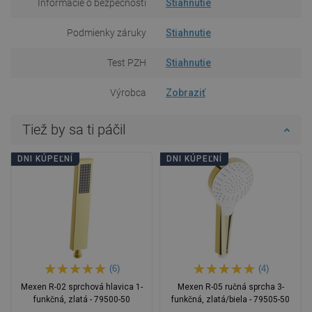
Informácie o bezpečnosti
Stiahnutie
Podmienky záruky
Stiahnutie
Test PZH
Stiahnutie
Výrobca
Zobraziť
Tiež by sa ti páčil
DNI KÚPEĽNÍ
DNI KÚPEĽNÍ
(6)
(4)
Mexen R-02 sprchová hlavica 1-
Mexen R-05 ručná sprcha 3-
funkčná, zlatá - 79500-50
funkčná, zlatá/biela - 79505-50