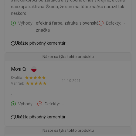
s niekoľkoročnou zárukou a vyrobené u nás v krajine, a cena
naozaj atraktívna. Škoda, že som na túto značku narazil tak
neskoro.
Výhody
efektná farba, záruka, slovenská
Defekty
-
značka
Ukážte pôvodný komentár
Názor sa týka tohto produktu
Moni O.
Kvalita:
11-10-2021
Vzhľad:
-
Výhody
-
Defekty
-
Ukážte pôvodný komentár
Názor sa týka tohto produktu