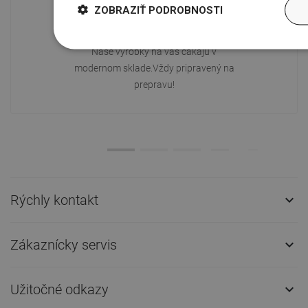
ZOBRAZIŤ PODROBNOSTI
Dostupnosť tovaru
Naše výrobky na vás čakajú v
modernom sklade.Vždy pripravený na
prepravu!
Rýchly kontakt

Zákaznícky servis

Užitočné odkazy
