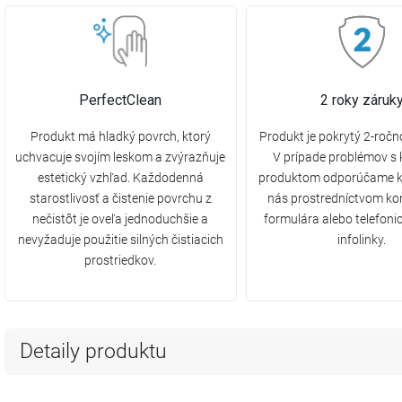
PerfectClean
2 roky záruk
Produkt má hladký povrch, ktorý
Produkt je pokrytý 2-ročn
uchvacuje svojím leskom a zvýrazňuje
V prípade problémov s
estetický vzhľad. Každodenná
produktom odporúčame k
starostlivosť a čistenie povrchu z
nás prostredníctvom ko
nečistôt je oveľa jednoduchšie a
formulára alebo telefonic
nevyžaduje použitie silných čistiacich
infolinky.
prostriedkov.
Detaily produktu