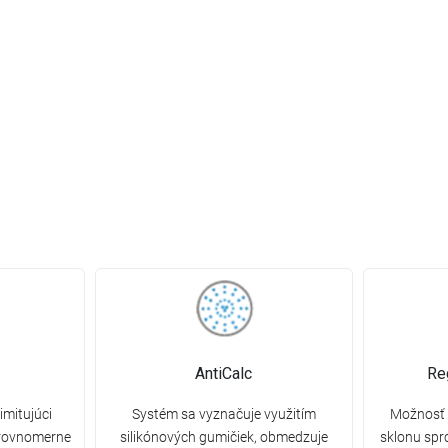
AntiCalc
Re
imitujúci
Systém sa vyznačuje využitím
Možnosť 
 rovnomerne
silikónových gumičiek, obmedzuje
sklonu spr