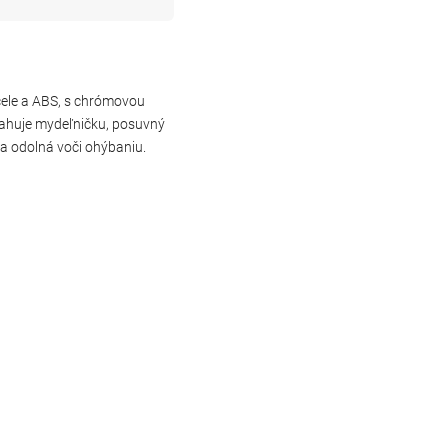
cele a ABS, s chrómovou
sahuje mydeľničku, posuvný
 a odolná voči ohýbaniu.