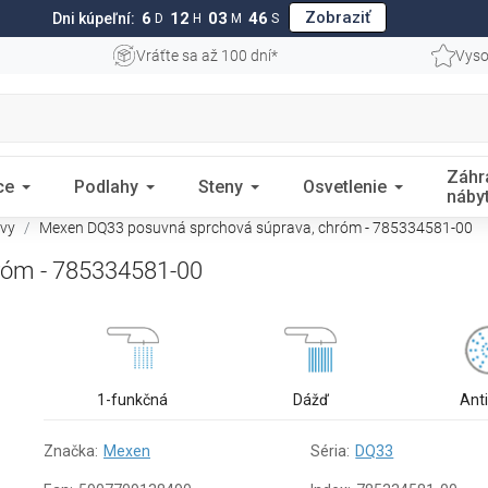
Zobraziť
6
12
03
45
Dni kúpeľní:
D
H
M
S
Vráťte sa až 100 dní*
Vyso
Záhr
ce
Podlahy
Steny
Osvetlenie
náby
avy
Mexen DQ33 posuvná sprchová súprava, chróm - 785334581-00
róm - 785334581-00
1-funkčná
Dážď
Ant
Značka:
Mexen
Séria:
DQ33