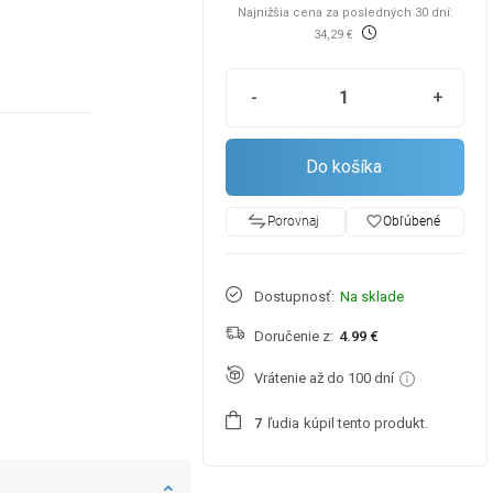
Najnižšia cena za posledných 30 dní:
34,29 €
-
+
Do košíka
favorite_border
Obľúbené
Porovnaj
Dostupnosť:
Na sklade
Doručenie z:
4.99 €
Vrátenie až do 100 dní
ľudia
kúpil tento produkt.
7