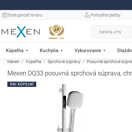
Dostupnosť tovaru
Pohodlné platby
Kúpeľňa
Kuchyňa
Vykurovanie
Dlaždi
Mexen
Kúpeľňa
Sprchové súpravy
Posuvné sprchové súpr
Mexen DQ33 posuvná sprchová súprava, ch
DNI KÚPEĽNÍ