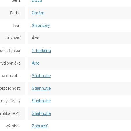
Séria
DQ33
Farba
Chróm
Tvar
Štvorcový
Rukoväť
Áno
očet funkcií
1-funkčná
ydlovnička
Áno
 na obsluhu
Stiahnutie
bezpečnosti
Stiahnutie
nky záruky
Stiahnutie
rtifikát PZH
Stiahnutie
Výrobca
Zobraziť