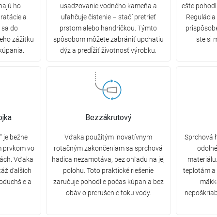
ínajú ho
usadzovanie vodného kameňa a
ešte pohodl
ratácie a
uľahčuje čistenie – stačí pretrieť
Regulácia
 sa do
prstom alebo handričkou. Týmto
prispôsob
eho zážitku
spôsobom môžete zabrániť upchatiu
ste si 
kúpania.
dýz a predĺžiť životnosť výrobku.
ojka
Bezzákrutový
" je bežne
Vďaka použitým inovatívnym
Sprchová h
 prvkom vo
rotačným zakončeniam sa sprchová
odolné
iách. Vďaka
hadica nezamotáva, bez ohľadu na jej
materiálu
táž ďalších
polohu. Toto praktické riešenie
teplotám a 
noduchšie a
zaručuje pohodlie počas kúpania bez
mäkká
obáv o prerušenie toku vody.
nepoškriab