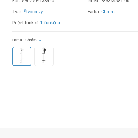
Ean:
5907709138490
Index:
785334581-00
Tvar:
Štvorcový
Farba:
Chróm
Počet funkcií:
1-funkčná
Farba
- Chróm