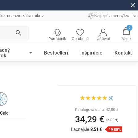
close
ké recenzie zákazníkov
Najlepšia cena/kvalita
0
search
Pomocník
Obľúbené
Účtovať
Vozík
adný
Bestselleri
Inšpirácie
Kontakt
tok
Mexen DQ33 posuvná
(4)
sprchová súprava, chróm -
785334581-00
Katalógová cena:
42,80 €
iCalc
34,29 €
(s DPH)
Lacnejšie
8,51 €
19,88%