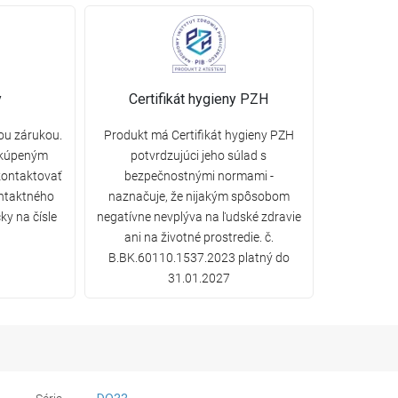
y
Certifikát hygieny PZH
ou zárukou.
Produkt má Certifikát hygieny PZH
 kúpeným
potvrdzujúci jeho súlad s
ontaktovať
bezpečnostnými normami -
ntaktného
naznačuje, že nijakým spôsobom
ky na čísle
negatívne nevplýva na ľudské zdravie
ani na životné prostredie. č.
B.BK.60110.1537.2023 platný do
31.01.2027