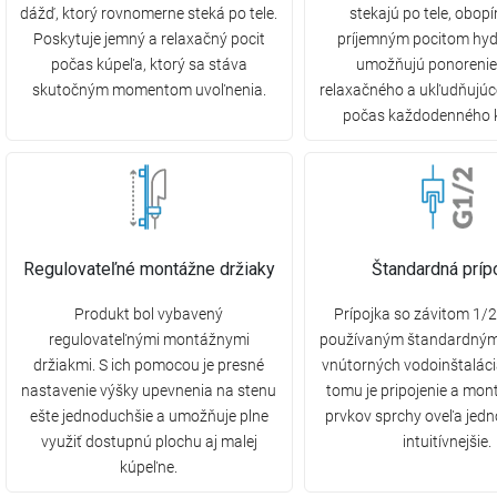
dážď, ktorý rovnomerne steká po tele.
stekajú po tele, obop
Poskytuje jemný a relaxačný pocit
príjemným pocitom hyd
počas kúpeľa, ktorý sa stáva
umožňujú ponorenie
skutočným momentom uvoľnenia.
relaxačného a ukľudňujúc
počas každodenného 
Regulovateľné montážne držiaky
Štandardná príp
Produkt bol vybavený
Prípojka so závitom 1/2
regulovateľnými montážnymi
používaným štandardným
držiakmi. S ich pomocou je presné
vnútorných vodoinštalác
nastavenie výšky upevnenia na stenu
tomu je pripojenie a mon
ešte jednoduchšie a umožňuje plne
prvkov sprchy oveľa jed
využiť dostupnú plochu aj malej
intuitívnejšie.
kúpeľne.