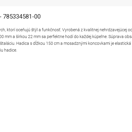
 - 785334581-00
, ktorí oceňujú štýl a funkčnosť. Vyrobená z kvalitnej nehrdzavejúcej o
800 mm a šírkou 22 mm sa perfektne hodí do každej kúpeľne. Súprava ob
inštaláciu. Hadica s dĺžkou 150 cm a mosadznými koncovkami je elastická
iu hadice.