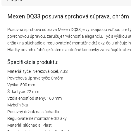
Mexen DQ33 posuvná sprchová súprava, chróm
Posuvná sprchová súprava Mexen DQ33 je vynikajúcou voľbou pre tých
povrchovou úpravou, zaručuje trvácnosť a eleganciu. Tyč s výškou 
držiak na slúchadlo a regulovateľné montážne držiaky, čo uľahčuje 
Hladký povrch uľahčuje čistenie a otočné koncovky zabraňujú krúten
Špecifikácia produktu:
Materiál tyče: Nerezová oceľ, ABS
Povrchová úprava tyče: Chróm
Výška: 800 mm
Šírka tyče: 22 mm
Vzdialenosť od steny: 160 mm
Mybeľnička
Posuvný držiak na slúchadlo
Regulovateľné montážne držiaky
Materiál slúchadla: Plast