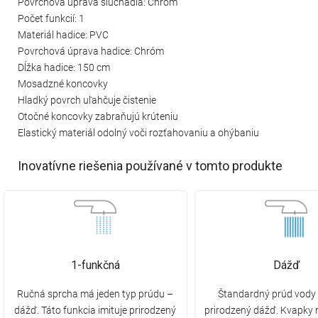
Povrchová úprava slúchadla: Chróm
Počet funkcií: 1
Materiál hadice: PVC
Povrchová úprava hadice: Chróm
Dĺžka hadice: 150 cm
Mosadzné koncovky
Hladký povrch uľahčuje čistenie
Otočné koncovky zabraňujú krúteniu
Elastický materiál odolný voči rozťahovaniu a ohýbaniu
Inovatívne riešenia používané v tomto produkte
1-funkčná
Dážď
Ručná sprcha má jeden typ prúdu –
Štandardný prúd vody 
dážď. Táto funkcia imituje prirodzený
prirodzený dážď. Kvapky