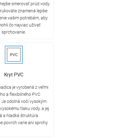
nejšie smerovať prúd vody.
 rukoväte znamená lepšie
enie vašim potrebám, aby
mohli čo najviac užívať
sprchovanie.
Kryt PVC
adica je vyrobená z veľmi
ho a flexibilného PVC
. Je odolná voči vysokým
vysokému tlaku vody, a jej
 a hladká štruktúra
e povrch vane ani sprchy.