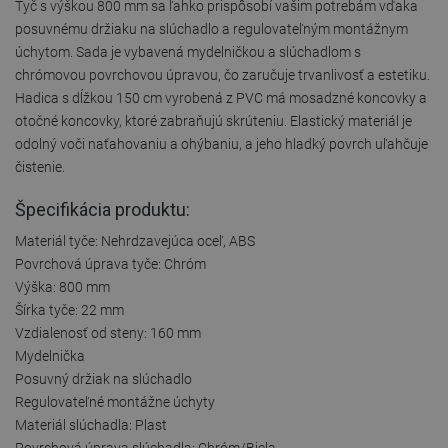
Tyč s výškou 800 mm sa ľahko prispôsobí vašim potrebám vďaka
posuvnému držiaku na slúchadlo a regulovateľným montážnym
úchytom. Sada je vybavená mydelničkou a slúchadlom s
chrómovou povrchovou úpravou, čo zaručuje trvanlivosť a estetiku.
Hadica s dĺžkou 150 cm vyrobená z PVC má mosadzné koncovky a
otočné koncovky, ktoré zabraňujú skrúteniu. Elastický materiál je
odolný voči naťahovaniu a ohýbaniu, a jeho hladký povrch uľahčuje
čistenie.
Špecifikácia produktu:
Materiál tyče: Nehrdzavejúca oceľ, ABS
Povrchová úprava tyče: Chróm
Výška: 800 mm
Šírka tyče: 22 mm
Vzdialenosť od steny: 160 mm
Mydelnička
Posuvný držiak na slúchadlo
Regulovateľné montážne úchyty
Materiál slúchadla: Plast
Povrchová úprava slúchadla: Chróm/Biela