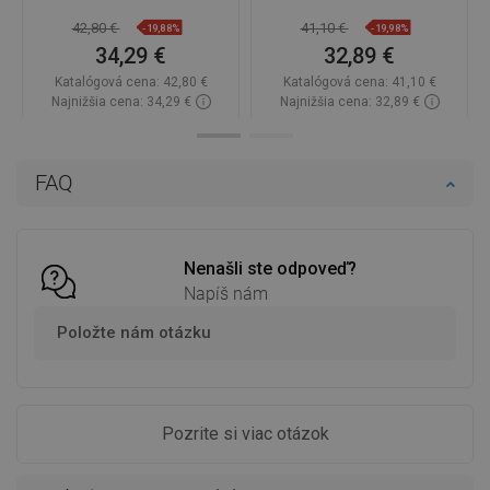
42,80 €
41,10 €
-19,88%
-19,98%
34,29 €
32,89 €
Katalógová cena:
42,80 €
Katalógová cena:
41,10 €
Najnižšia cena: 34,29 €
Najnižšia cena: 32,89 €
Dostupnosť:
Na sklade
Dostupnosť:
Na sklade
Do košíka
Do košíka
FAQ
Porovnaj
favorite_border
Obľúbené
Porovnaj
favorite_border
Obľúbené
Nenašli ste odpoveď?
Napíš nám
Položte nám otázku
Pozrite si viac otázok