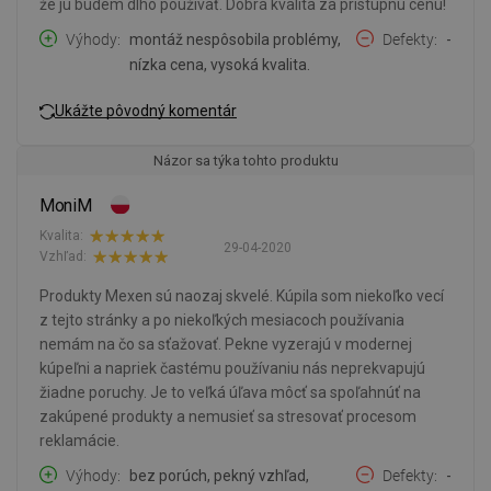
že ju budem dlho používať. Dobrá kvalita za prístupnú cenu!
Výhody
montáž nespôsobila problémy,
Defekty
-
nízka cena, vysoká kvalita.
Ukážte pôvodný komentár
Názor sa týka tohto produktu
MoniM
Kvalita:
29-04-2020
Vzhľad:
Produkty Mexen sú naozaj skvelé. Kúpila som niekoľko vecí
z tejto stránky a po niekoľkých mesiacoch používania
nemám na čo sa sťažovať. Pekne vyzerajú v modernej
kúpeľni a napriek častému používaniu nás neprekvapujú
žiadne poruchy. Je to veľká úľava môcť sa spoľahnúť na
zakúpené produkty a nemusieť sa stresovať procesom
reklamácie.
Výhody
bez porúch, pekný vzhľad,
Defekty
-