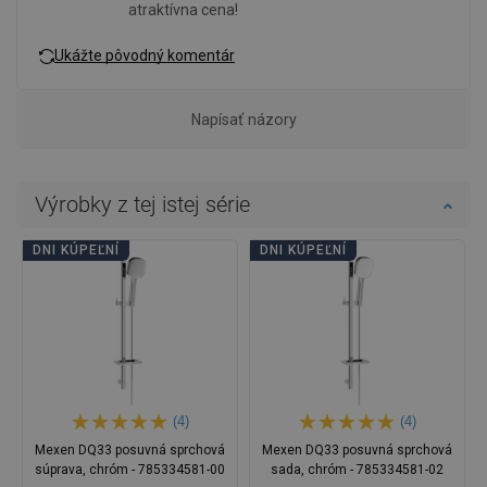
atraktívna cena!
Ukážte pôvodný komentár
Napísať názory
Výrobky z tej istej série
DNI KÚPEĽNÍ
DNI KÚPEĽNÍ
(4)
(4)
Mexen DQ33 posuvná sprchová
Mexen DQ33 posuvná sprchová
súprava, chróm - 785334581-00
sada, chróm - 785334581-02