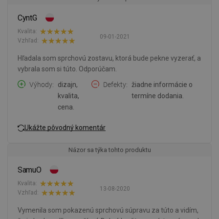
CyntG
Kvalita:
09-01-2021
Vzhľad:
Hľadala som sprchovú zostavu, ktorá bude pekne vyzerať, a
vybrala som si túto. Odporúčam.
Výhody
dizajn,
Defekty
žiadne informácie o
kvalita,
termíne dodania.
cena.
Ukážte pôvodný komentár
Názor sa týka tohto produktu
SamuO
Kvalita:
13-08-2020
Vzhľad:
Vymenila som pokazenú sprchovú súpravu za túto a vidím,