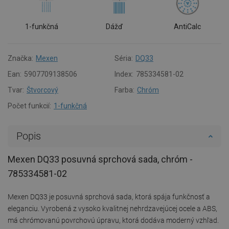
1-funkčná
Dážď
AntiCalc
Značka:
Mexen
Séria:
DQ33
Ean:
5907709138506
Index:
785334581-02
Tvar:
Štvorcový
Farba:
Chróm
Počet funkcií:
1-funkčná
Popis
Mexen DQ33 posuvná sprchová sada, chróm -
785334581-02
Mexen DQ33 je posuvná sprchová sada, ktorá spája funkčnosť a
eleganciu. Vyrobená z vysoko kvalitnej nehrdzavejúcej ocele a ABS,
má chrómovanú povrchovú úpravu, ktorá dodáva moderný vzhľad.