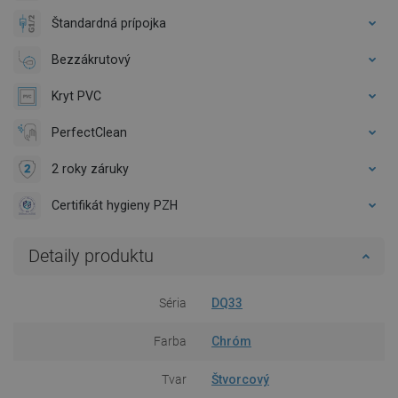
Štandardná prípojka
Bezzákrutový
Kryt PVC
PerfectClean
2 roky záruky
Certifikát hygieny PZH
Detaily produktu
Séria
DQ33
Farba
Chróm
Tvar
Štvorcový