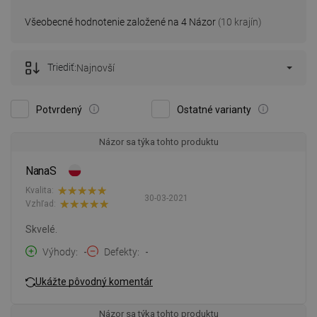
Všeobecné hodnotenie založené na 4 Názor
(10 krajín)
Triediť:
Najnovší
Potvrdený
Ostatné varianty
Názor sa týka tohto produktu
NanaS
Kvalita:
30-03-2021
Vzhľad:
Skvelé.
Výhody
-
Defekty
-
Ukážte pôvodný komentár
Názor sa týka tohto produktu