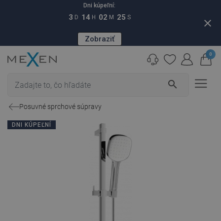
Dni kúpeľní:
3
14
02
24
D
H
M
S
close
Zobraziť
0
search
Posuvné sprchové súpravy
DNI KÚPEĽNÍ