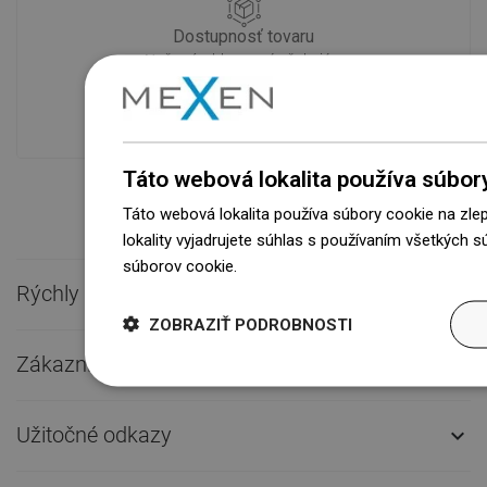
Dostupnosť tovaru
Naše výrobky na vás čakajú v
modernom sklade.Vždy pripravený na
prepravu!
Táto webová lokalita používa súbor
Táto webová lokalita používa súbory cookie na zle
lokality vyjadrujete súhlas s používaním všetkých 
súborov cookie.
Dowiedz się więcej
Rýchly kontakt

ZOBRAZIŤ PODROBNOSTI
Zákaznícky servis

Užitočné odkazy
