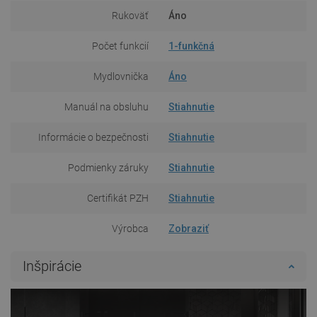
Rukoväť
Áno
Počet funkcií
1-funkčná
Mydlovnička
Áno
Manuál na obsluhu
Stiahnutie
Informácie o bezpečnosti
Stiahnutie
Podmienky záruky
Stiahnutie
Certifikát PZH
Stiahnutie
Výrobca
Zobraziť
Inšpirácie