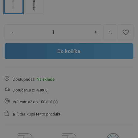
favorite_border
-
+
Do košíka
Dostupnosť:
Na sklade
Doručenie z:
4.99 €
Vrátenie až do 100 dní
ľudia
kúpil tento produkt.
6