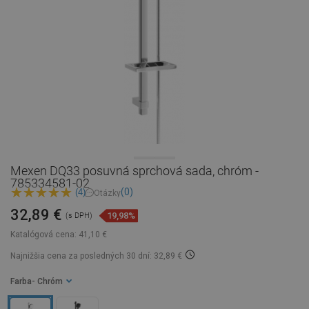
Mexen DQ33 posuvná sprchová sada, chróm -
785334581-02
(0)
(4)
Otázky
32,89 €
19,98%
(s DPH)
Katalógová cena:
41,10 €
Najnižšia cena za posledných 30 dní: 32,89 €
Farba
- Chróm