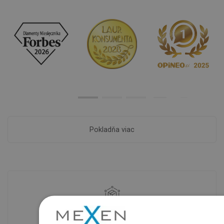
Pokladňa viac
Dostupnosť tovaru
Naše výrobky na vás čakajú v