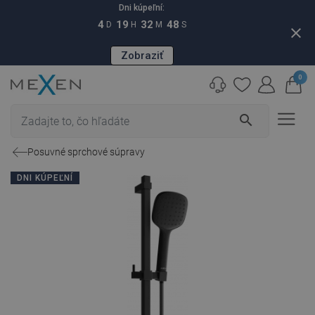
Dni kúpeľní:
4
19
32
47
D
H
M
S
close
Zobraziť
0
search
Posuvné sprchové súpravy
DNI KÚPEĽNÍ