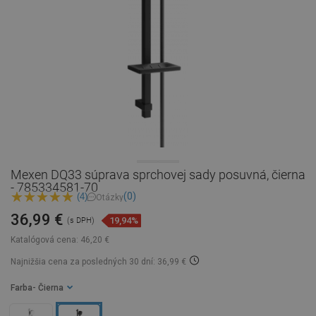
Mexen DQ33 súprava sprchovej sady posuvná, čierna
- 785334581-70
(0)
(4)
Otázky
36,99 €
19,94%
(s DPH)
Katalógová cena:
46,20 €
Najnižšia cena za posledných 30 dní: 36,99 €
Farba
- Čierna