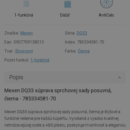
1-funkčná
Dážď
AntiCalc
Značka:
Mexen
Séria:
DQ33
Ean:
5907709138513
Index:
785334581-70
Tvar:
Štvorcový
Farba:
Čierna
Počet funkcií:
1-funkčná
Popis
Mexen DQ33 súprava sprchovej sady posuvná,
čierna - 785334581-70
Mexen DQ33 súprava sprchovej sady posuvná, čierna je štýlové a
funkčné riešenie pre každú kúpeľňu. Vyrobená z vysoko kvalitnej
nehrdzavejúcej ocele a ABS plastu, poskytuje trvanlivosť a eleganciu