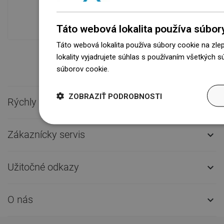
modernom sklade.Vždy pripravený na
prepravu!
Táto webová lokalita používa súbor
Táto webová lokalita používa súbory cookie na zle
lokality vyjadrujete súhlas s používaním všetkých 
súborov cookie.
Dowiedz się więcej
ZOBRAZIŤ PODROBNOSTI
Rýchly kontakt

Zákaznícky servis

Užitočné odkazy

O nás
