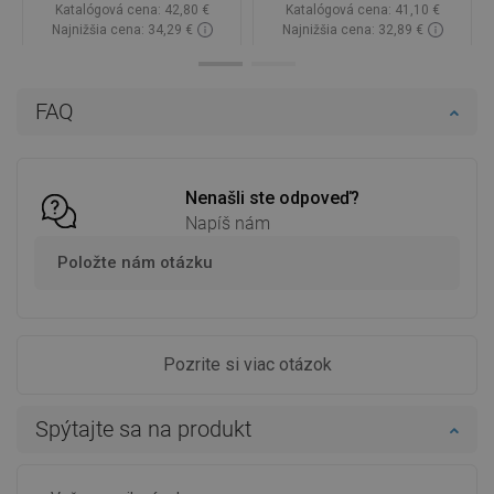
Katalógová cena:
42,80 €
Katalógová cena:
41,10 €
Najnižšia cena: 34,29 €
Najnižšia cena: 32,89 €
Dostupnosť:
Na sklade
Dostupnosť:
Na sklade
Do košíka
Do košíka
FAQ
Porovnaj
favorite_border
Obľúbené
Porovnaj
favorite_border
Obľúbené
Nenašli ste odpoveď?
Napíš nám
Položte nám otázku
Pozrite si viac otázok
Spýtajte sa na produkt