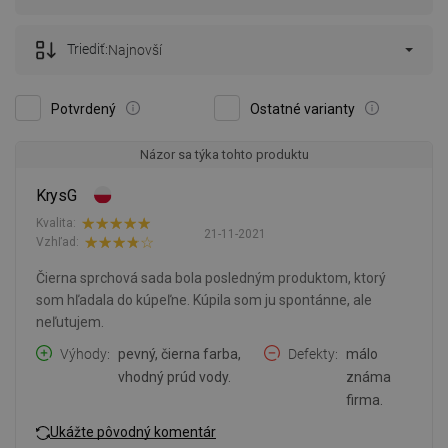
Triediť:
Najnovší
Potvrdený
Ostatné varianty
Názor sa týka tohto produktu
KrysG
Kvalita:
21-11-2021
Vzhľad:
Čierna sprchová sada bola posledným produktom, ktorý
som hľadala do kúpeľne. Kúpila som ju spontánne, ale
neľutujem.
Výhody
pevný, čierna farba,
Defekty
málo
vhodný prúd vody.
známa
firma.
Ukážte pôvodný komentár