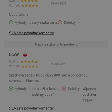
Kvalita:
01-04-2021
Vzhľad:
Odporúčam.
Výhody
pevný, nízka cena.
Defekty
-
Ukážte pôvodný komentár
Názor sa týka tohto produktu
IslaW
Kvalita:
27-08-2020
Vzhľad:
Sprchová sada s tyčou dĺžky 800 mm a pohodlnou
sprchovou hlavicou.
Výhody
dobrá dĺžka, kvalita,
Defekty
vápenec
moderný odtieň.
upcháva
trysky.
Ukážte pôvodný komentár