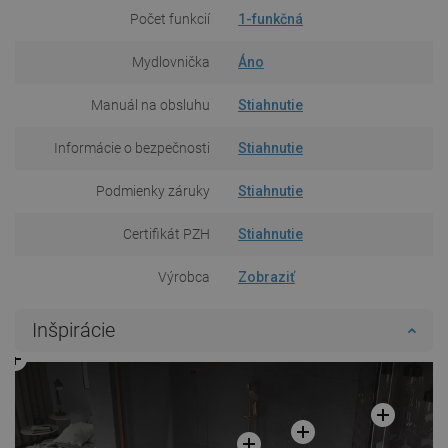
Počet funkcií
1-funkčná
Mydlovnička
Áno
Manuál na obsluhu
Stiahnutie
Informácie o bezpečnosti
Stiahnutie
Podmienky záruky
Stiahnutie
Certifikát PZH
Stiahnutie
Výrobca
Zobraziť
Inšpirácie