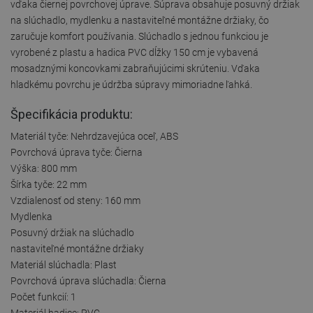
vďaka čiernej povrchovej úprave. Súprava obsahuje posuvný držiak
na slúchadlo, mydlenku a nastaviteľné montážne držiaky, čo
zaručuje komfort používania. Slúchadlo s jednou funkciou je
vyrobené z plastu a hadica PVC dĺžky 150 cm je vybavená
mosadznými koncovkami zabraňujúcimi skrúteniu. Vďaka
hladkému povrchu je údržba súpravy mimoriadne ľahká.
Špecifikácia produktu:
Materiál tyče: Nehrdzavejúca oceľ, ABS
Povrchová úprava tyče: Čierna
Výška: 800 mm
Šírka tyče: 22 mm
Vzdialenosť od steny: 160 mm
Mydlenka
Posuvný držiak na slúchadlo
nastaviteľné montážne držiaky
Materiál slúchadla: Plast
Povrchová úprava slúchadla: Čierna
Počet funkcií: 1
Materiál hadice: PVC