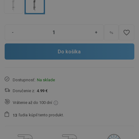
favorite_border
-
+
Do košíka
Dostupnosť:
Na sklade
Doručenie z:
4.99 €
Vrátenie až do 100 dní
ľudia
kúpil tento produkt.
1
3