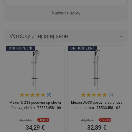
Napísať názory
Výrobky z tej istej série
DNI KÚPEĽNÍ
DNI KÚPEĽNÍ
(4)
(4)
Mexen DQ33 posuvná sprchová
Mexen DQ33 posuvná sprchová
súprava, chróm - 785334581-00
sada, chróm - 785334581-02
42,80 €
41,10 €
-19,88%
-19,98%
34,29 €
32,89 €