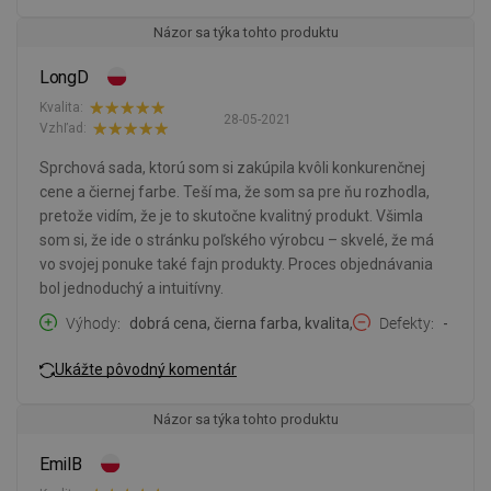
Názor sa týka tohto produktu
LongD
Kvalita:
28-05-2021
Vzhľad:
Sprchová sada, ktorú som si zakúpila kvôli konkurenčnej
cene a čiernej farbe. Teší ma, že som sa pre ňu rozhodla,
pretože vidím, že je to skutočne kvalitný produkt. Všimla
som si, že ide o stránku poľského výrobcu – skvelé, že má
vo svojej ponuke také fajn produkty. Proces objednávania
bol jednoduchý a intuitívny.
Výhody
dobrá cena, čierna farba, kvalita,
Defekty
-
Ukážte pôvodný komentár
Názor sa týka tohto produktu
EmilB