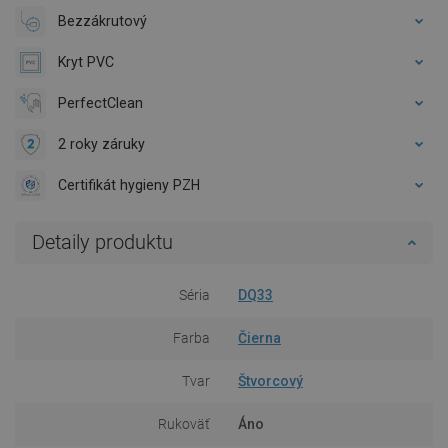
Bezzákrutový
Kryt PVC
PerfectClean
2 roky záruky
Certifikát hygieny PZH
Detaily produktu
Séria
DQ33
Farba
Čierna
Tvar
Štvorcový
Rukoväť
Áno