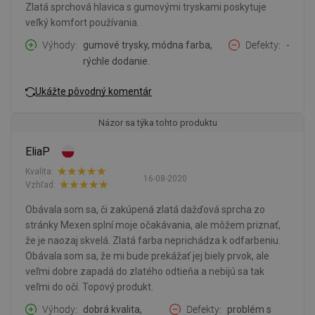
Zlatá sprchová hlavica s gumovými tryskami poskytuje
veľký komfort používania.
Výhody
gumové trysky, módna farba,
Defekty
-
rýchle dodanie.
Ukážte pôvodný komentár
Názor sa týka tohto produktu
EliaP
Kvalita:
16-08-2020
Vzhľad:
Obávala som sa, či zakúpená zlatá dažďová sprcha zo
stránky Mexen splní moje očakávania, ale môžem priznať,
že je naozaj skvelá. Zlatá farba neprichádza k odfarbeniu.
Obávala som sa, že mi bude prekážať jej biely prvok, ale
veľmi dobre zapadá do zlatého odtieňa a nebijú sa tak
veľmi do očí. Topový produkt.
Výhody
dobrá kvalita,
Defekty
problém s