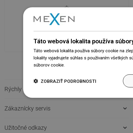
Dostupnosť tovaru
Naše výrobky na vás čakajú v
modernom sklade.Vždy pripravený na
prepravu!
Táto webová lokalita používa súbor
Táto webová lokalita používa súbory cookie na zle
lokality vyjadrujete súhlas s používaním všetkých 
súborov cookie.
Dowiedz się więcej
ZOBRAZIŤ PODROBNOSTI
Rýchly kontakt

Zákaznícky servis

Užitočné odkazy
