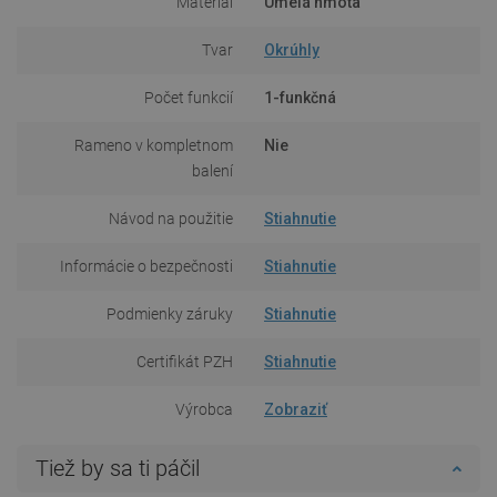
Materiál
Umelá hmota
Tvar
Okrúhly
Počet funkcií
1-funkčná
Rameno v kompletnom
Nie
balení
Návod na použitie
Stiahnutie
Informácie o bezpečnosti
Stiahnutie
Podmienky záruky
Stiahnutie
Certifikát PZH
Stiahnutie
Výrobca
Zobraziť
Tiež by sa ti páčil