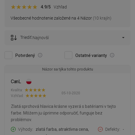
4.9
/5
Vzhľad
Všeobecné hodnotenie založené na 4 Názor
(10 krajín)
Triediť:
Najnovší
Potvrdený
Ostatné varianty
Názor sa týka tohto produktu
CanL
Kvalita:
05-10-2020
Vzhľad:
Zlatá sprchová hlavica krásne vyzerá s batériami v tejto
farbe. Môžem ju úprimne odporučiť, funguje bez
problémov.
Výhody
zlatá farba, atraktívna cena,
Defekty
-