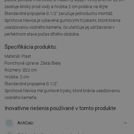
zaisťuje široký prúd vody a hrúbka 2 cm pridáva na štýle.
Štandardné pripojenie G 1/2" zaručuje jednoduchú montáž.
Sprchová hlavica je vybavená gumovými tryskami, ktoré bránia
usadzovaniu vodného kameňa, čo uľahčuje jej udržiavanie v
perfektnom stave počas dlhého obdobia.
Špecifikácia produktu:
Materiál: Plast
Povrchová úprava: Zlatá/Biela
Rozmery: Ø22 cm
Hrúbka: 2 cm
Štandardné pripojenie G 1/2"
Sprchová hlavica má gumové trysky, ktoré bránia usadzovaniu
vodného kameňa
Inovatívne riešenia používané v tomto produkte
AntiCalc