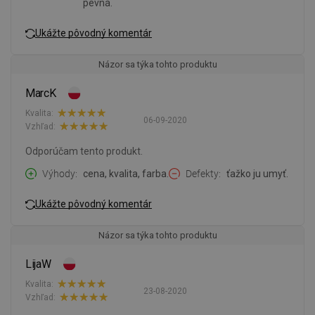
pevná.
Ukážte pôvodný komentár
Názor sa týka tohto produktu
MarcK
Kvalita:
06-09-2020
Vzhľad:
Odporúčam tento produkt.
Výhody
cena, kvalita, farba.
Defekty
ťažko ju umyť.
Ukážte pôvodný komentár
Názor sa týka tohto produktu
LijaW
Kvalita:
23-08-2020
Vzhľad: