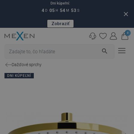
Dni kúpeľní:
4
05
54
52
D
H
M
S
close
Zobraziť
0
search
Dažďové sprchy
DNI KÚPEĽNÍ