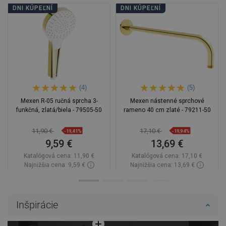
DNI KÚPEĽNÍ
DNI KÚPEĽNÍ
(4)
(5)
Mexen R-05 ručná sprcha 3-
Mexen nástenné sprchové
funkčná, zlatá/biela - 79505-50
rameno 40 cm zlaté - 79211-50
11,90 €
17,10 €
-19,41%
-19,94%
9,59 €
13,69 €
Katalógová cena:
11,90 €
Katalógová cena:
17,10 €
Najnižšia cena: 9,59 €
Najnižšia cena: 13,69 €
Dostupnosť:
Na sklade
Dostupnosť:
Na sklade
Do košíka
Do košíka
Inšpirácie
Porovnaj
favorite_border
Obľúbené
Porovnaj
favorite_border
Obľúbené