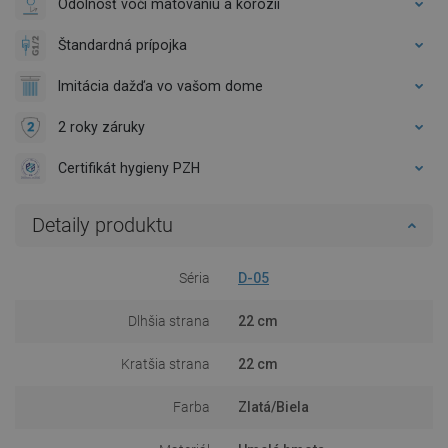
Odolnosť voči matovaniu a korózii
Štandardná prípojka
Imitácia dažďa vo vašom dome
2 roky záruky
Certifikát hygieny PZH
Detaily produktu
Séria
D-05
Dlhšia strana
22 cm
Kratšia strana
22 cm
Farba
Zlatá/Biela