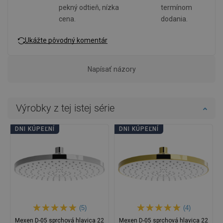
pekný odtieň, nízka
termínom
cena.
dodania.
Ukážte pôvodný komentár
Napísať názory
Výrobky z tej istej série
DNI KÚPEĽNÍ
DNI KÚPEĽNÍ
(5)
(4)
Mexen D-05 sprchová hlavica 22
Mexen D-05 sprchová hlavica 22