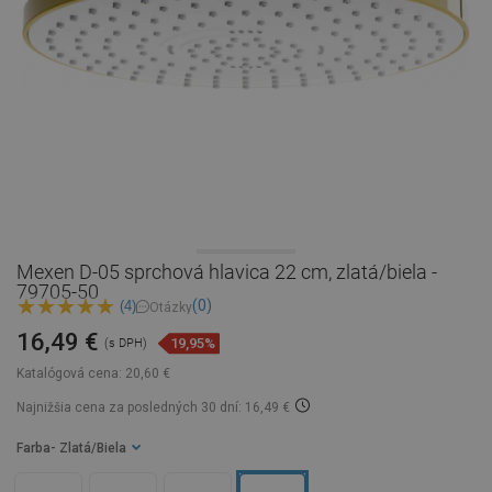
Mexen D-05 sprchová hlavica 22 cm, zlatá/biela -
79705-50
(0)
(4)
Otázky
16,49 €
19,95%
(s DPH)
Katalógová cena:
20,60 €
Najnižšia cena za posledných 30 dní: 16,49 €
Farba
- Zlatá/Biela