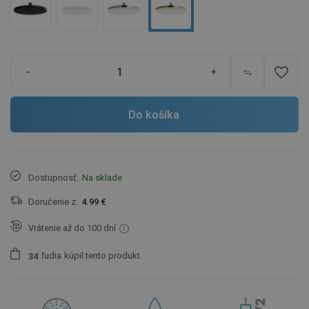
favorite_border
-
+
Do košíka
Dostupnosť:
Na sklade
Doručenie z:
4.99 €
Vrátenie až do 100 dní
ľudia
kúpil tento produkt.
3
4