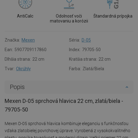
AntiCalc
Odolnosť voči
Štandardná prípojka
matovaniu a korózii
Značka:
Mexen
Séria:
D-05
Ean:
5907709117860
Index:
79705-50
Dlhšia strana:
22 cm
Kratšia strana:
22 cm
Tvar:
Okrúhly
Farba:
Zlatá/Biela
Popis
Mexen D-05 sprchová hlavica 22 cm, zlatá/biela -
79705-50
Mexen D-05 sprchová hlavica kombinuje eleganciu s funkčnosťou
vďaka zlatobielej povrchovej úprave. Vyrobená z vysokokvalitného
plastu, ponúka trvanlivosť a moderný dizajn. Veľký priemer 22 cm