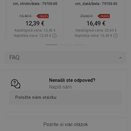
cm, chróm/biela - 79705-00
cm, zlatá/biela - 79705-50
15,40 €
20,60 €
-19,55%
-19,95%
12,39 €
16,49 €
Katalógová cena:
15,40 €
Katalógová cena:
20,60 €
Najnižšia cena: 12,39 €
Najnižšia cena: 16,49 €
Dostupnosť:
Na sklade
Dostupnosť:
Na sklade
Do košíka
Do košíka
FAQ
Porovnaj
favorite_border
Obľúbené
Porovnaj
favorite_border
Obľúbené
Nenašli ste odpoveď?
Napíš nám
Položte nám otázku
Pozrite si viac otázok